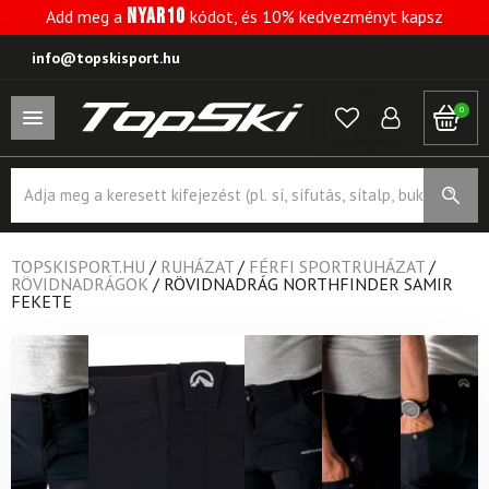
NYAR10
Add meg a
kódot, és 10% kedvezményt kapsz
info@topskisport.hu
0
Products
search
TOPSKISPORT.HU
/
RUHÁZAT
/
FÉRFI SPORTRUHÁZAT
/
RÖVIDNADRÁGOK
/
RÖVIDNADRÁG NORTHFINDER SAMIR
FEKETE