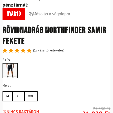
pénztárnál:
nyar10
Másolás a vágólapra
Rövidnadrág NORTHFINDER Samir
Fekete
(
17
vásárlói értékelés)
Értékelés
17
Szín
4.88
az
5-ből,
értékelés
alapján
Méret
M
XL
XXL
25 330
Ft
NINCS RAKTÁRON