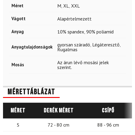
Méret
M
,
XL
,
XXL
Vágott
Alapértelmezett
Anyag
10% spandex
,
90% poliamid
gyorsan száradó
,
Légáteresztő
,
Anyagtulajdonságok
Rugalmas
Az árun lévő mosási jelek
Mosás
szerint.
Mérettáblázat
Méret
Derék méret
Csípő
S
72 - 80 cm
88 - 96 cm