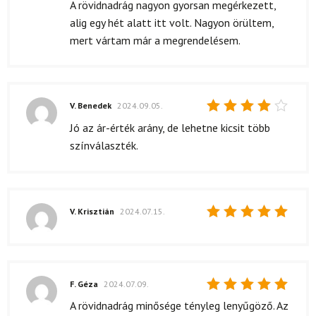
5
/ 5
A rövidnadrág nagyon gyorsan megérkezett,
alig egy hét alatt itt volt. Nagyon örültem,
mert vártam már a megrendelésem.
V. Benedek
2024.09.05.
Értékelés:
Jó az ár-érték arány, de lehetne kicsit több
4
/ 5
színválaszték.
V. Krisztián
2024.07.15.
Értékelés:
5
/ 5
F. Géza
2024.07.09.
Értékelés:
A rövidnadrág minősége tényleg lenyűgöző. Az
5
/ 5