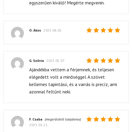
egyszerűen kiváló! Megérte megvenin.
O. Ákos
2025.06.02.
Értékelés:
5
/ 5
G. Szilvia
2025.05.07.
Értékelés:
Ajándékba vettem a férjemnek, és teljesen
5
/ 5
elégedett volt a minőséggel. A szövet
kellemes tapintású, és a varrás is precíz, ami
azonnal feltűnt neki.
F. Csaba
(megerősített tulajdonos)
2025.01.21.
Értékelés: