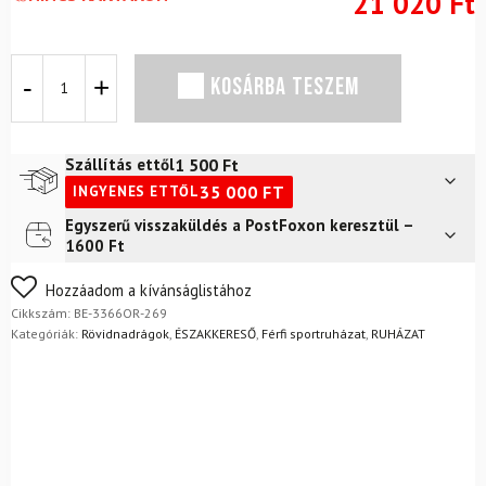
21 020
Ft
Rövidnadrág
KOSÁRBA TESZEM
NORTHFINDER
Samir
Fekete
mennyiség
1 500
Ft
Szállítás ettől
35 000
FT
INGYENES ETTŐL
Egyszerű visszaküldés a PostFoxon keresztül –
Futár a címre
2 400
Ft
1600 Ft
FoxPost
1 500
Ft
Nem biztos a választásában? Semmi gond – a terméket
Hozzáadom a kívánságlistához
egyszerűen visszaküldheti 14 napon belül, indoklás nélkül.
Cikkszám:
BE-3366OR-269
Mik a visszaküldés feltételei?
Kategóriák:
Rövidnadrágok
,
ÉSZAKKERESŐ
,
Férfi sportruházat
,
RUHÁZAT