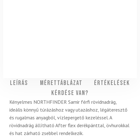
Leírás
Mérettáblázat
Értékelések
Kérdése van?
Kényelmes NORTHFINDER Samir férfi rövidnadrág,
ideális könnyű túrázáshoz vagy utazáshoz, légáteresztő
és rugalmas anyagból, vízlepergető kezeléssel. A
rövidnadrág állítható After flex derékpánttal, övhurokkal
és hat zárható zsebbel rendelkezik.