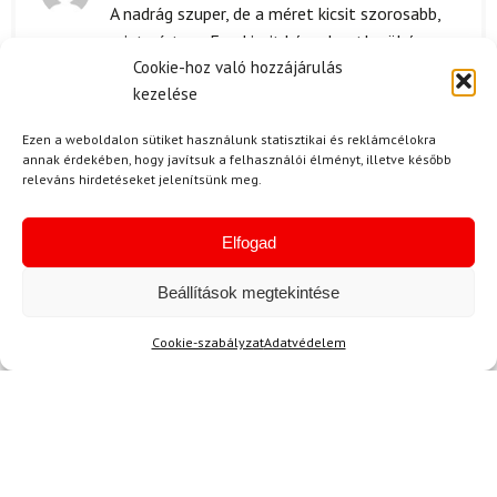
Értékelés:
A nadrág szuper, de a méret kicsit szorosabb,
4
/ 5
mint vártam. E...y kicsit kényelmetlenül érzem
Cookie-hoz való hozzájárulás
magam benne, de a minősége tényleg jó.!!!
kezelése
Ezen a weboldalon sütiket használunk statisztikai és reklámcélokra
annak érdekében, hogy javítsuk a felhasználói élményt, illetve később
B. Roland
2024.04.06.
releváns hirdetéseket jelenítsünk meg.
Értékelés:
Nagyon elégedett vagyok a NORTHFINDER
5
/ 5
Samir rövidnadrággal! A minősége fantasztikus,
Elfogad
az anyag kellemes tapintású és nagyon
tartósnak tűnik. Ráadásul a szabása is
Beállítások megtekintése
tökéletes, így kényelmesen tudom viselni
Cookie-szabályzat
Adatvédelem
sportolás közben is.
Kérdése van?