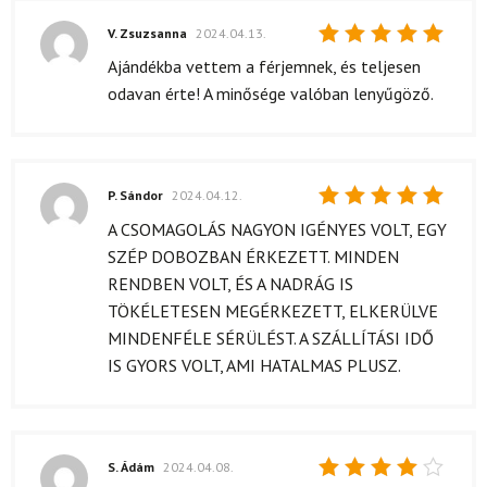
V. Zsuzsanna
2024.04.13.
Értékelés:
Ajándékba vettem a férjemnek, és teljesen
5
/ 5
odavan érte! A minősége valóban lenyűgöző.
P. Sándor
2024.04.12.
Értékelés:
A CSOMAGOLÁS NAGYON IGÉNYES VOLT, EGY
5
/ 5
SZÉP DOBOZBAN ÉRKEZETT. MINDEN
RENDBEN VOLT, ÉS A NADRÁG IS
TÖKÉLETESEN MEGÉRKEZETT, ELKERÜLVE
MINDENFÉLE SÉRÜLÉST. A SZÁLLÍTÁSI IDŐ
IS GYORS VOLT, AMI HATALMAS PLUSZ.
S. Ádám
2024.04.08.