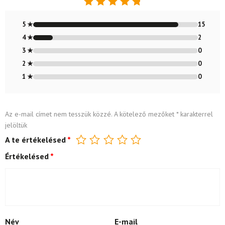
Értékelés:
4.88
/ 5
5 ★
15
4 ★
2
3 ★
0
2 ★
0
1 ★
0
Az e-mail címet nem tesszük közzé.
A kötelező mezőket
*
karakterrel
jelöltük
A te értékelésed
*
Értékelésed
*
Név
E-mail