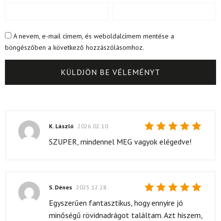
A nevem, e-mail címem, és weboldalcímem mentése a
böngészőben a következő hozzászólásomhoz.
K. László
2026.02.10.
Értékelés:
SZUPER, mindennel MEG vagyok elégedve!
5
/ 5
S. Dénes
2025.12.28.
Értékelés:
Egyszerűen fantasztikus, hogy ennyire jó
5
/ 5
minőségű rövidnadrágot találtam. Azt hiszem,