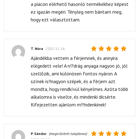
a piacon elérhető hasonló termékekhez képest
ez igazán megéri. Tényleg nem bántam meg,
hogy ezt választottam.
T. Nóra
2025.11.16.
Értékelés:
Ajándékba vettem a férjemnek, és annyira
5
/ 5
elégedett vele! A n!?drág anyaga nagyon jó, jól
szellőzik, ami különösen fontos nyáron. A
színek is!!nagyon szépek, és a férjem azt
mondta, hogy rendkívül kényelmes. Azóta több
alkalomra is viselte, és mindenki dicsérte.
Kifejezetten ajánlom m!!!ndenkinek!
P. Sándor
(megerősített tulajdonos)