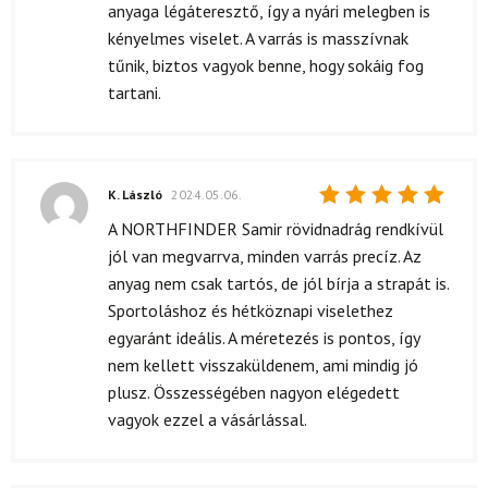
anyaga légáteresztő, így a nyári melegben is
kényelmes viselet. A varrás is masszívnak
tűnik, biztos vagyok benne, hogy sokáig fog
tartani.
K. László
2024.05.06.
Értékelés:
A NORTHFINDER Samir rövidnadrág rendkívül
5
/ 5
jól van megvarrva, minden varrás precíz. Az
anyag nem csak tartós, de jól bírja a strapát is.
Sportoláshoz és hétköznapi viselethez
egyaránt ideális. A méretezés is pontos, így
nem kellett visszaküldenem, ami mindig jó
plusz. Összességében nagyon elégedett
vagyok ezzel a vásárlással.