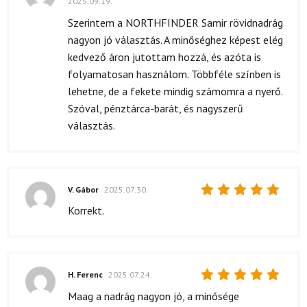
2025.09.19.
Értékelés:
5
/ 5
Szerintem a NORTHFINDER Samir rövidnadrág
nagyon jó választás. A minőséghez képest elég
kedvező áron jutottam hozzá, és azóta is
folyamatosan használom. Többféle színben is
lehetne, de a fekete mindig számomra a nyerő.
Szóval, pénztárca-barát, és nagyszerű
választás.
V. Gábor
2025.07.30.
Értékelés:
Korrekt.
5
/ 5
H. Ferenc
2025.07.24.
Értékelés:
Maag a nadrág nagyon jó, a minősége
5
/ 5