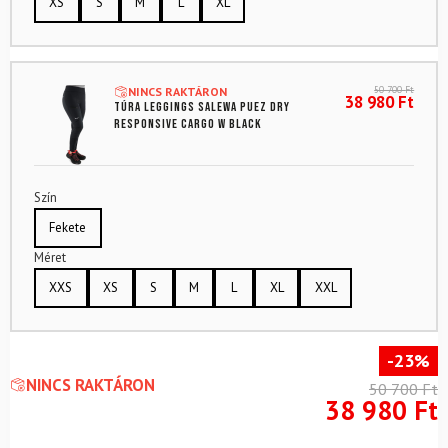
XS
S
M
L
XL
50 700
Ft
NINCS RAKTÁRON
38 980
Ft
Túra leggings SALEWA Puez Dry
Responsive Cargo W Black
Szín
Fekete
Méret
XXS
XS
S
M
L
XL
XXL
-23%
NINCS RAKTÁRON
50 700
Ft
38 980
Ft