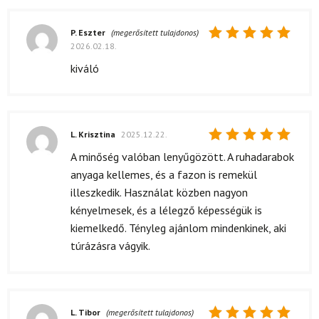
P. Eszter
(megerősített tulajdonos)
2026.02.18.
Értékelés:
5
/ 5
kiváló
L. Krisztina
2025.12.22.
Értékelés:
A minőség valóban lenyűgözött. A ruhadarabok
5
/ 5
anyaga kellemes, és a fazon is remekül
illeszkedik. Használat közben nagyon
kényelmesek, és a lélegző képességük is
kiemelkedő. Tényleg ajánlom mindenkinek, aki
túrázásra vágyik.
L. Tibor
(megerősített tulajdonos)