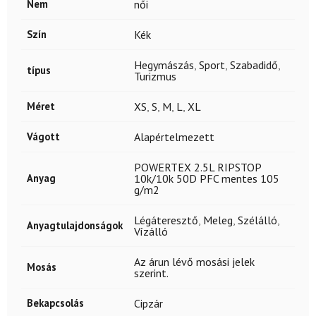
Nem
női
Szín
Kék
Hegymászás
,
Sport
,
Szabadidő
,
típus
Turizmus
Méret
XS
,
S
,
M
,
L
,
XL
Vágott
Alapértelmezett
POWERTEX 2.5L RIPSTOP
Anyag
10k/10k 50D PFC mentes 105
g/m2
Légáteresztő
,
Meleg
,
Szélálló
,
Anyagtulajdonságok
Vízálló
Az árun lévő mosási jelek
Mosás
szerint.
Bekapcsolás
Cipzár