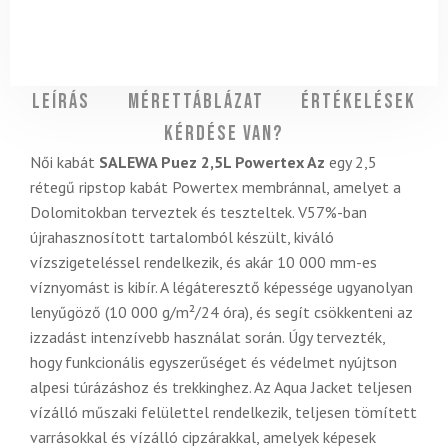
Leírás
Mérettáblázat
Értékelések
Kérdése van?
Női kabát
SALEWA Puez 2,5L Powertex
Az
egy 2,5
rétegű ripstop kabát Powertex membránnal, amelyet a
Dolomitokban terveztek és teszteltek. V
57%-ban
újrahasznosított tartalomból készült, kiváló
vízszigeteléssel rendelkezik, és akár 10 000 mm-es
víznyomást is kibír. A légáteresztő képessége ugyanolyan
lenyűgöző (10 000 g/m²/24 óra), és segít csökkenteni az
izzadást intenzívebb használat során. Úgy tervezték,
hogy funkcionális egyszerűséget és védelmet nyújtson
alpesi túrázáshoz és trekkinghez. Az Aqua Jacket teljesen
vízálló műszaki felülettel rendelkezik, teljesen tömített
varrásokkal és vízálló cipzárakkal, amelyek képesek