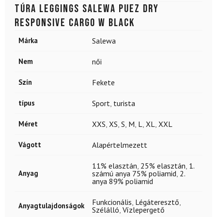
Túra leggings SALEWA Puez Dry
Responsive Cargo W Black
Márka
Salewa
Nem
női
Szín
Fekete
típus
Sport
,
turista
Méret
XXS
,
XS
,
S
,
M
,
L
,
XL
,
XXL
Vágott
Alapértelmezett
11% elasztán
,
25% elasztán
,
1.
Anyag
számú anya 75% poliamid
,
2.
anya 89% poliamid
Funkcionális
,
Légáteresztő
,
Anyagtulajdonságok
Szélálló
,
Vízlepergető