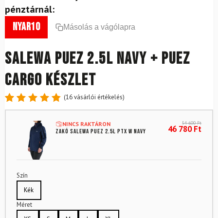
pénztárnál:
nyar10
Másolás a vágólapra
SALEWA Puez 2.5L Navy + Puez
Cargo készlet
(
16
vásárlói értékelés)
Értékelés
16
4.88
az
54 600
Ft
NINCS RAKTÁRON
5-ből,
46 780
Ft
Zakó SALEWA Puez 2.5L PTX W Navy
értékelés
alapján
Szín
Kék
Méret