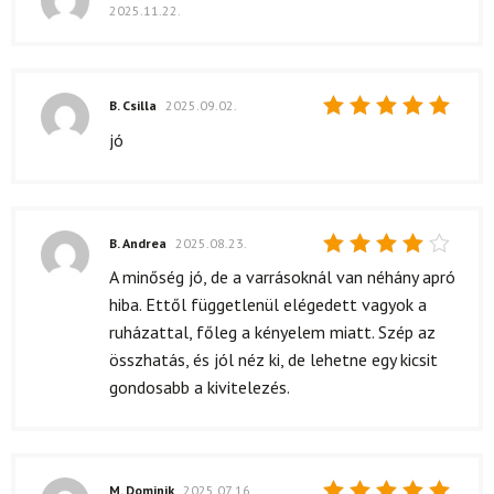
2025.11.22.
Értékelés:
5
/ 5
B. Csilla
2025.09.02.
Értékelés:
jó
5
/ 5
B. Andrea
2025.08.23.
Értékelés:
A minőség jó, de a varrásoknál van néhány apró
4
/ 5
hiba. Ettől függetlenül elégedett vagyok a
ruházattal, főleg a kényelem miatt. Szép az
összhatás, és jól néz ki, de lehetne egy kicsit
gondosabb a kivitelezés.
M. Dominik
2025.07.16.