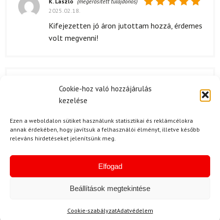
K. László
(megerősített tulajdonos)
2025.02.18.
Értékelés:
5
/ 5
Kifejezetten jó áron jutottam hozzá, érdemes
volt megvenni!
H. Vivien
2025.02.09.
Cookie-hoz való hozzájárulás
Értékelés:
Nagyon gyorsan megérkezett a csomag,
kezelése
5
/ 5
örülök, hogy ilyen flottul megoldották.
Ezen a weboldalon sütiket használunk statisztikai és reklámcélokra
annak érdekében, hogy javítsuk a felhasználói élményt, illetve később
releváns hirdetéseket jelenítsünk meg.
B. Pál
2025.01.23.
Elfogad
Értékelés:
A rendelést követően meglepően gyorsan
5
/ 5
megérkezett a SALEWA Puez készlet. A
Beállítások megtekintése
csomag jól volt becsomagolva, nem sérült
semmi. Mivel már régebben is rendeltem tőlük,
Cookie-szabályzat
Adatvédelem