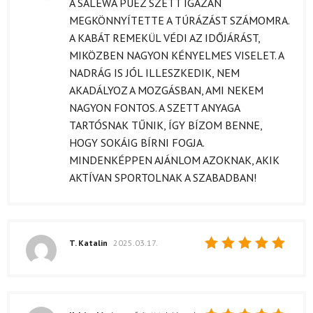
A SALEWA PUEZ SZETT IGAZÁN
5
/ 5
MEGKÖNNYÍTETTE A TÚRÁZÁST SZÁMOMRA.
A KABÁT REMEKÜL VÉDI AZ IDŐJÁRÁST,
MIKÖZBEN NAGYON KÉNYELMES VISELET. A
NADRÁG IS JÓL ILLESZKEDIK, NEM
AKADÁLYOZ A MOZGÁSBAN, AMI NEKEM
NAGYON FONTOS. A SZETT ANYAGA
TARTÓSNAK TŰNIK, ÍGY BÍZOM BENNE,
HOGY SOKÁIG BÍRNI FOGJA.
MINDENKÉPPEN AJÁNLOM AZOKNAK, AKIK
AKTÍVAN SPORTOLNAK A SZABADBAN!
T. Katalin
2025.03.17.
Értékelés:
5
/ 5