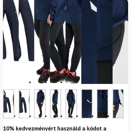
10% kedvezményért használd a kódot a