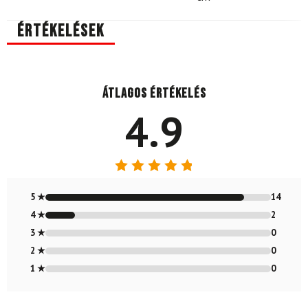
Értékelések
Átlagos értékelés
4.9
Értékelés:
4.88
/ 5
5 ★
14
4 ★
2
3 ★
0
2 ★
0
1 ★
0