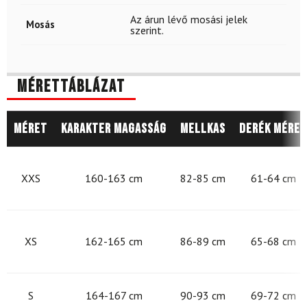
Az árun lévő mosási jelek
Mosás
szerint.
Mérettáblázat
Méret
Karakter magasság
Mellkas
Derék méret
XXS
160-163 cm
82-85 cm
61-64 cm
XS
162-165 cm
86-89 cm
65-68 cm
S
164-167 cm
90-93 cm
69-72 cm