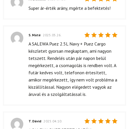
Értékelés:
Super ár-érték arány, mgérte a befektetés!
5
/ 5
S. Máté
2025.05.26.
Értékelés:
A SALEWA Puez 2.5L Navy + Puez Cargo
5
/ 5
készletet gyorsan megkaptam, ami nagyon
tetszett. Rendelés után pár napon belül
megérkezett, a csomagolás is rendben volt. A
futár kedves volt, telefonon értesített,
amikor megérkezett, így nem volt probléma a
kiszállítással. Nagyon elégedett vagyok az
áruval és a szolgáltatással is.
T. Dávid
2025.04.10.
Értékelés: