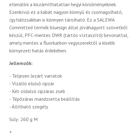
ellenállni a kiszámíthatatlan hegyi körülményeknek.
Ezenkívül ez a kabát nagyon könnyű és csomagolható,
így hátizsákban is könnyen tárolható.
Ez a SALEWA
Committed termék bluesign által jóváhagyott szövetből
készül, PFC-mentes DWR (tartós víztaszító) bevonattal,
amely mentes a fluorkarbon vegyszerektől a kisebb
környezeti hatás érdekében.
Jellemzők:
- Teljesen lezárt varratok
- Vízálló elülső cipzár
- Két oldalsó cipzáras zseb
- Tépőzáras mandzsetta beállítás
- Állítható szegély
Súly: 260 g M
+