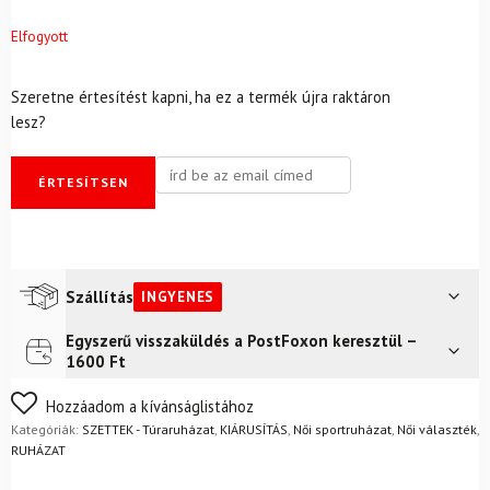
Elfogyott
Szeretne értesítést kapni, ha ez a termék újra raktáron
lesz?
ÉRTESÍTSEN
Szállítás
INGYENES
Egyszerű visszaküldés a PostFoxon keresztül –
Futár a címre
Ingyenes
1600 Ft
FoxPost
Ingyenes
Nem biztos a választásában? Semmi gond – a terméket
Hozzáadom a kívánságlistához
egyszerűen visszaküldheti 14 napon belül, indoklás nélkül.
Kategóriák:
SZETTEK - Túraruházat
,
KIÁRUSÍTÁS
,
Női sportruházat
,
Női választék
,
Mik a visszaküldés feltételei?
RUHÁZAT