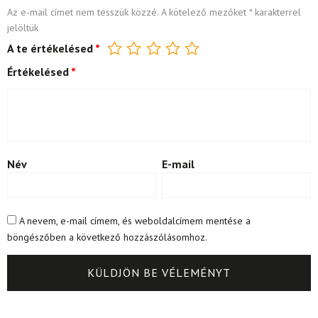
Az e-mail címet nem tesszük közzé.
A kötelező mezőket
*
karakterrel
jelöltük
A te értékelésed
*
Értékelésed
*
Név
E-mail
A nevem, e-mail címem, és weboldalcímem mentése a
böngészőben a következő hozzászólásomhoz.