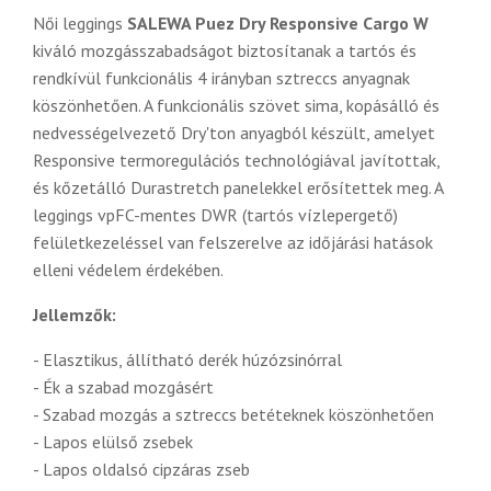
Női leggings
SALEWA Puez Dry Responsive Cargo W
kiváló mozgásszabadságot biztosítanak a tartós és
rendkívül funkcionális 4 irányban sztreccs anyagnak
köszönhetően.
A funkcionális szövet sima, kopásálló és
nedvességelvezető Dry'ton anyagból készült, amelyet
Responsive termoregulációs technológiával javítottak,
és kőzetálló Durastretch panelekkel erősítettek meg. A
leggings v
pFC-mentes DWR (tartós vízlepergető)
felületkezeléssel van felszerelve az időjárási hatások
elleni védelem érdekében.
Jellemzők:
- Elasztikus, állítható derék húzózsinórral
- Ék a szabad mozgásért
- Szabad mozgás a sztreccs betéteknek köszönhetően
- Lapos elülső zsebek
- Lapos oldalsó cipzáras zseb