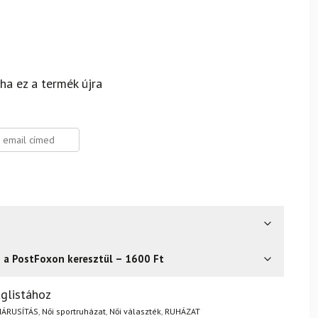
 ha ez a termék újra
s a PostFoxon keresztül – 1600 Ft
? Semmi gond – a terméket egyszerűen visszaküldheti 14
glistához
.
Mik a visszaküldés feltételei?
IÁRUSÍTÁS
,
Női sportruházat
,
Női választék
,
RUHÁZAT