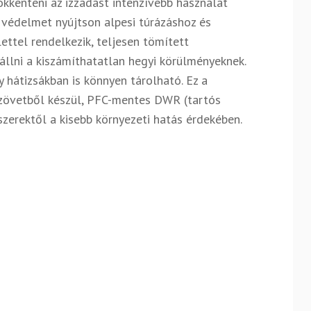
kkenteni az izzadást intenzívebb használat
s védelmet nyújtson alpesi túrázáshoz és
lettel rendelkezik, teljesen tömített
nállni a kiszámíthatatlan hegyi körülményeknek.
 hátizsákban is könnyen tárolható.
Ez a
zövetből készül, PFC-mentes DWR (tartós
zerektől a kisebb környezeti hatás érdekében.