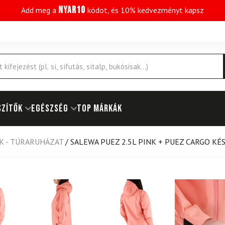
NYAR10
Add meg a
kódot, és 10% kedvezményt kapsz
SZÍTŐK
EGÉSZSÉG
Top márkák
K - TÚRARUHÁZAT
/
SALEWA PUEZ 2.5L PINK + PUEZ CARGO KÉ