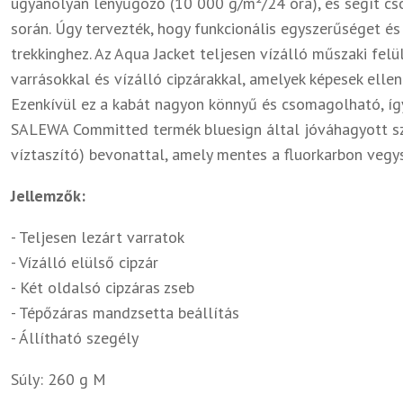
ugyanolyan lenyűgöző (10 000 g/m²/24 óra), és segít csö
során. Úgy tervezték, hogy funkcionális egyszerűséget é
trekkinghez. Az Aqua Jacket teljesen vízálló műszaki felü
varrásokkal és vízálló cipzárakkal, amelyek képesek elle
Ezenkívül ez a kabát nagyon könnyű és csomagolható, így
SALEWA Committed termék bluesign által jóváhagyott s
víztaszító) bevonattal, amely mentes a fluorkarbon vegys
Jellemzők:
- Teljesen lezárt varratok
- Vízálló elülső cipzár
- Két oldalsó cipzáras zseb
- Tépőzáras mandzsetta beállítás
- Állítható szegély
Súly: 260 g M