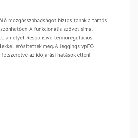
áló mozgásszabadságot biztosítanak a tartós
köszönhetően.
A funkcionális szövet sima,
lt, amelyet Responsive termoregulációs
lekkel erősítettek meg. A leggings v
pFC-
elszerelve az időjárási hatások elleni