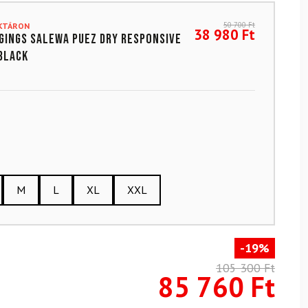
50 700
Ft
AKTÁRON
38 980
Ft
gings SALEWA Puez Dry Responsive
Black
M
L
XL
XXL
-19%
105 300
Ft
85 760
Ft