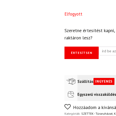
Elfogyott
Szeretne értesítést kapni,
raktáron lesz?
ÉRTESÍTSEN
Szállítás
INGYENES
Egyszerű visszaküldé
Futár a címre
Ingyenes
FoxPost
Ingyenes
Nem biztos a választásában
Hozzáadom a kívánsá
napon belül, indoklás nélkül
Kategóriák:
SZETTEK - Túraruházat
,
K