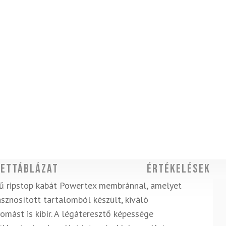
ettáblázat
Értékelések
gű ripstop kabát Powertex membránnal, amelyet
sznosított tartalomból készült, kiváló
omást is kibír. A légáteresztő képessége