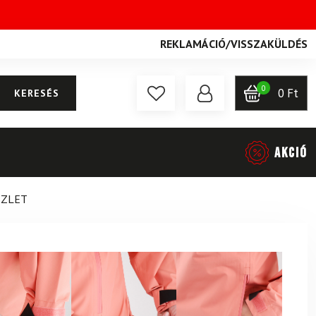
REKLAMÁCIÓ
/
VISSZAKÜLDÉS
0
0
Ft
KERESÉS
AKCIÓ
SZLET