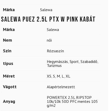
Márka
Salewa
SALEWA Puez 2.5L PTX W Pink kabát
Márka
Salewa
Nem
női
Szín
Rózsaszín
Hegymászás
,
Sport
,
Szabadidő
,
típus
Turizmus
Méret
XS
,
S
,
M
,
L
,
XL
Vágott
Alapértelmezett
POWERTEX 2.5L RIPSTOP
Anyag
10k/10k 50D PFC mentes 105
g/m2