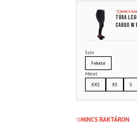
NINCS R
Túra leg
Cargo W 
Szín
Fekete
Méret
XXS
XS
S
NINCS RAKTÁRON