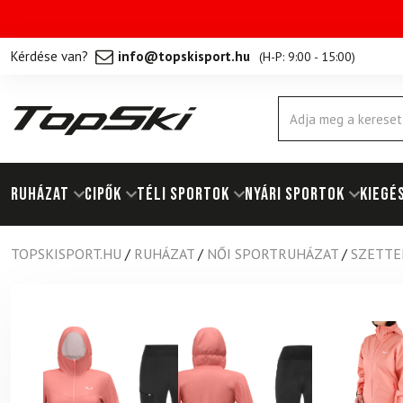
Kérdése van?
info@topskisport.hu
(
H-P: 9:00 - 15:00
)
Products
search
RUHÁZAT
Cipők
TÉLI SPORTOK
NYÁRI SPORTOK
KIEGÉ
TOPSKISPORT.HU
/
RUHÁZAT
/
NŐI SPORTRUHÁZAT
/
SZETTE