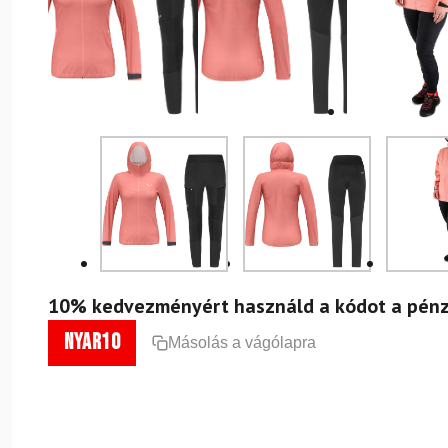
10% kedvezményért használd a kódot a pénz
nyar10
Másolás a vágólapra