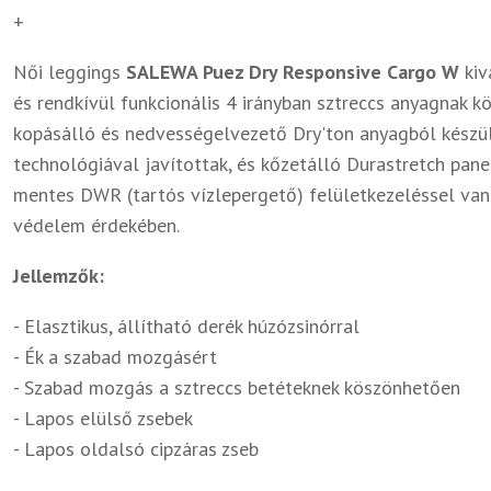
+
Női leggings
SALEWA Puez Dry Responsive Cargo W
kiv
és rendkívül funkcionális 4 irányban sztreccs anyagnak 
kopásálló és nedvességelvezető Dry'ton anyagból készü
technológiával javítottak, és kőzetálló Durastretch pane
mentes DWR (tartós vízlepergető) felületkezeléssel van f
védelem érdekében.
Jellemzők:
- Elasztikus, állítható derék húzózsinórral
- Ék a szabad mozgásért
- Szabad mozgás a sztreccs betéteknek köszönhetően
- Lapos elülső zsebek
- Lapos oldalsó cipzáras zseb