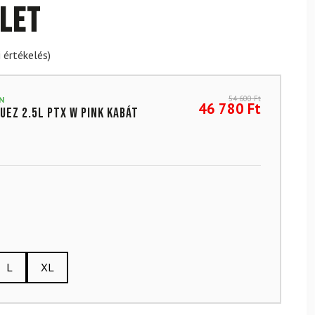
let
 értékelés)
54 600
Ft
N
46 780
Ft
uez 2.5L PTX W Pink kabát
L
XL