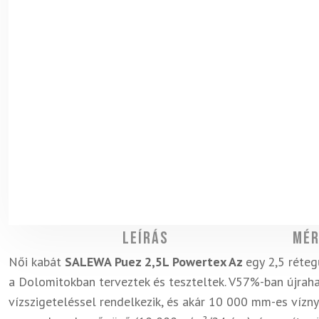
Leírás
Mér
Női kabát
SALEWA Puez 2,5L Powertex
Az
egy 2,5 réte
a Dolomitokban terveztek és teszteltek. V
57%-ban újraha
vízszigeteléssel rendelkezik, és akár 10 000 mm-es vízny