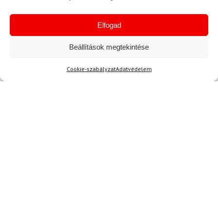
13 650 Ft
11 680 Ft
3 120 Ft
2 300 Ft
Raktáron
Raktáron
Elfogad
Beállítások megtekintése
Cookie-szabályzat
Adatvédelem
Hírek
Aktuális hírek megtekintése