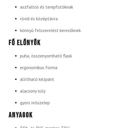
aszfaltos és terepfutóknak
rövid és középtávra
könnyű felszerelést keresőknek
Fő előnyök
puha, összenyomható flask
ergonomikus forma
állítható kézpánt
alacsony súly
gyors ivószelep
Anyagok