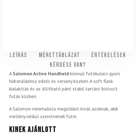
Leírás
Mérettáblázat
Értékelések
Kérdése van?
A
Salomon Active Handheld
könnyű futókulacs gyors
hidratáláshoz edzés és verseny közben. A soft flask
kialakítás és az állítható pánt stabil tartást biztosít
futás közben.
A Salomon minimalista megoldást kínál azoknak, akik
mellény nélkül szeretnének futni.
Kinek ajánlott