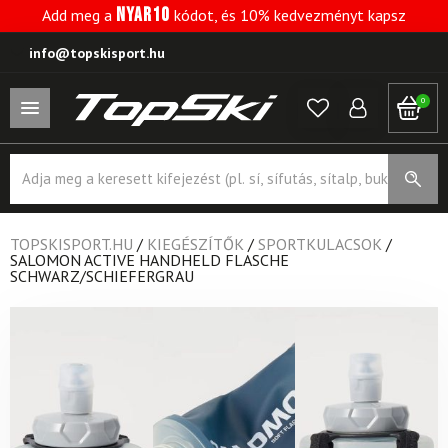
NYAR10
Add meg a
kódot, és 10% kedvezményt kapsz
info@topskisport.hu
0
Products
search
TOPSKISPORT.HU
/
KIEGÉSZÍTŐK
/
SPORTKULACSOK
/
SALOMON ACTIVE HANDHELD FLASCHE
SCHWARZ/SCHIEFERGRAU