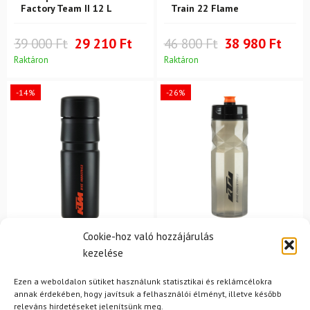
Factory Team II 12 L
Train 22 Flame
39 000 Ft
29 210 Ft
46 800 Ft
38 980 Ft
Raktáron
Raktáron
-14%
-26%
Cookie-hoz való hozzájárulás
KTM
kezelése
KTM
Sport termosz KTM
Sportpalack KTM Team
Thermic 500 ml fekete
700 ml fekete/szürke
Ezen a weboldalon sütiket használunk statisztikai és reklámcélokra
annak érdekében, hogy javítsuk a felhasználói élményt, illetve később
releváns hirdetéseket jelenítsünk meg.