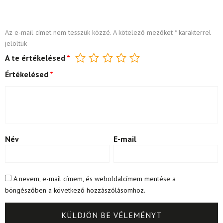
Az e-mail címet nem tesszük közzé.
A kötelező mezőket
*
karakterrel
jelöltük
A te értékelésed
*
Értékelésed
*
Név
E-mail
A nevem, e-mail címem, és weboldalcímem mentése a
böngészőben a következő hozzászólásomhoz.