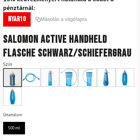
pénztárnál:
nyar10
Másolás a vágólapra
SALOMON Active Handheld
Flasche Schwarz/Schiefergrau
Szín
Űrtartalom
500 ml