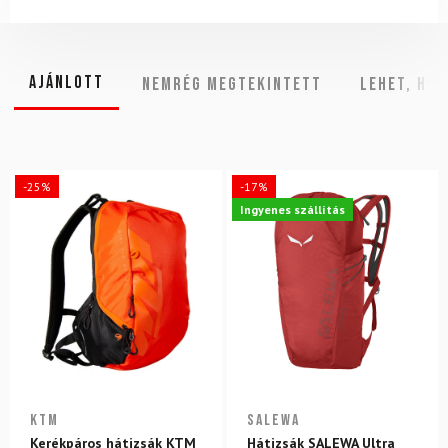
Ajánlott
NEMRÉG MEGTEKINTETT
Lehet, hog
-25%
-17%
Ingyenes szállítás
KTM
SALEWA
Kerékpáros hátizsák KTM
Hátizsák SALEWA Ultra