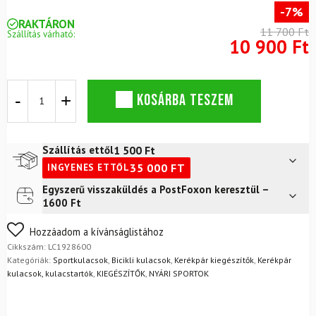
-7%
RAKTÁRON
11 700 Ft
Szállítás várható:
10 900 Ft
SALOMON
KOSÁRBA TESZEM
Active
Handheld
Flasche
Schwarz/Schiefergrau
1 500
Ft
Szállítás ettől
mennyiség
35 000
FT
INGYENES ETTŐL
Egyszerű visszaküldés a PostFoxon keresztül –
Futár a címre
2 400
Ft
1600 Ft
FoxPost
1 500
Ft
Nem biztos a választásában? Semmi gond – a terméket
Hozzáadom a kívánságlistához
egyszerűen visszaküldheti 14 napon belül, indoklás nélkül.
Cikkszám:
LC1928600
Mik a visszaküldés feltételei?
Kategóriák:
Sportkulacsok
,
Bicikli kulacsok
,
Kerékpár kiegészítők
,
Kerékpár
kulacsok, kulacstartók
,
KIEGÉSZÍTŐK
,
NYÁRI SPORTOK