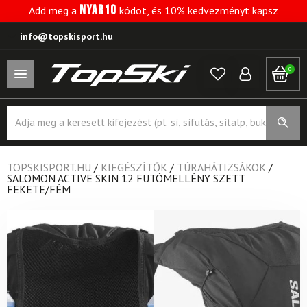
NYAR10
Add meg a
kódot, és 10% kedvezményt kapsz
info@topskisport.hu
0
Products
search
TOPSKISPORT.HU
/
KIEGÉSZÍTŐK
/
TÚRAHÁTIZSÁKOK
/
SALOMON ACTIVE SKIN 12 FUTÓMELLÉNY SZETT
FEKETE/FÉM