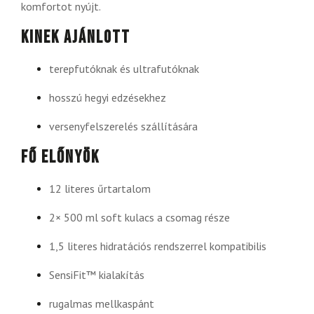
komfortot nyújt.
Kinek ajánlott
terepfutóknak és ultrafutóknak
hosszú hegyi edzésekhez
versenyfelszerelés szállítására
Fő előnyök
12 literes űrtartalom
2× 500 ml soft kulacs a csomag része
1,5 literes hidratációs rendszerrel kompatibilis
SensiFit™ kialakítás
rugalmas mellkaspánt