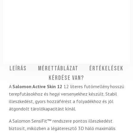
Leírás
Mérettáblázat
Értékelések
Kérdése van?
A
Salomon Active Skin 12
12 literes futómellény hosszú
terepfutásokhoz és hegyi versenyekhez készült. Stabil
illeszkedést, gyors hozzáférést a folyadékhoz és jól
átgondolt tárolókapacitást kínál.
A Salomon SensiFit™ rendszere pontos illeszkedést
biztosít, miközben a légáteresztő 3D háló maximális