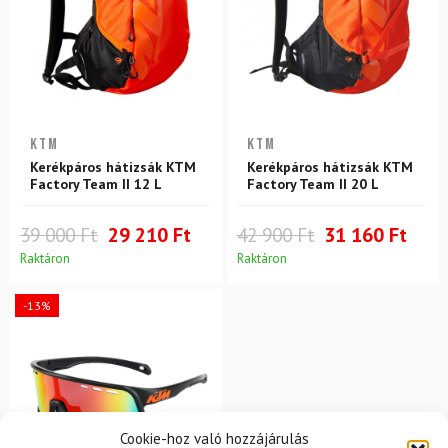
KTM
KTM
Kerékpáros hátizsák KTM
Kerékpáros hátizsák KTM
Factory Team II 12 L
Factory Team II 20 L
39 000 Ft
29 210 Ft
42 900 Ft
31 160 Ft
Raktáron
Raktáron
-13%
Cookie-hoz való hozzájárulás