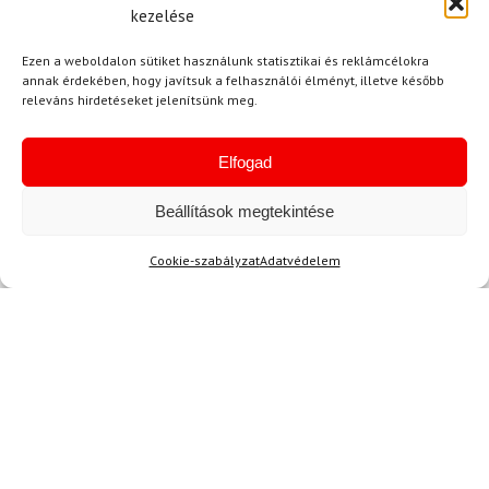
kezelése
Ezen a weboldalon sütiket használunk statisztikai és reklámcélokra
annak érdekében, hogy javítsuk a felhasználói élményt, illetve később
KTM
releváns hirdetéseket jelenítsünk meg.
Polarizált szemüveg KTM
Factory Enduro II
Polarized C3 Revo Black
Elfogad
Matte/Orange
Beállítások megtekintése
31 200 Ft
27 260 Ft
Cookie-szabályzat
Adatvédelem
Raktáron
Hírek