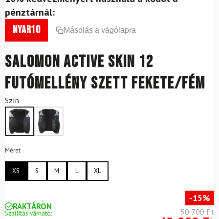
pénztárnál:
nyar10
Másolás a vágólapra
SALOMON Active Skin 12
futómellény szett fekete/fém
Szín
Méret
XS
S
M
L
XL
-15%
RAKTÁRON
50 700 Ft
Szállítás várható: