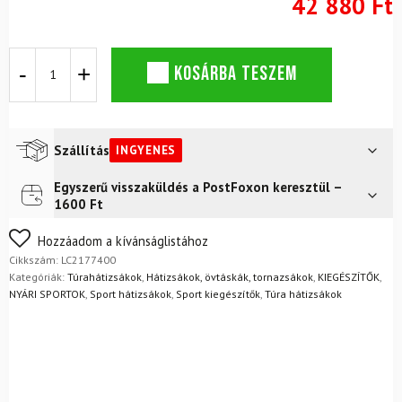
42 880 Ft
SALOMON
KOSÁRBA TESZEM
Active
Skin
12
futómellény
szett
Szállítás
INGYENES
fekete/fém
mennyiség
Egyszerű visszaküldés a PostFoxon keresztül –
Futár a címre
Ingyenes
1600 Ft
FoxPost
Ingyenes
Nem biztos a választásában? Semmi gond – a terméket
Hozzáadom a kívánságlistához
egyszerűen visszaküldheti 14 napon belül, indoklás nélkül.
Cikkszám:
LC2177400
Mik a visszaküldés feltételei?
Kategóriák:
Túrahátizsákok
,
Hátizsákok, övtáskák, tornazsákok
,
KIEGÉSZÍTŐK
,
NYÁRI SPORTOK
,
Sport hátizsákok
,
Sport kiegészítők
,
Túra hátizsákok