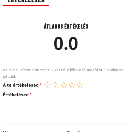
Értékelések
Átlagos értékelés
0.0
Az e-mail címet nem tesszük közzé.
A kötelező mezőket
*
karakterrel
jelöltük
A te értékelésed
*
Értékelésed
*