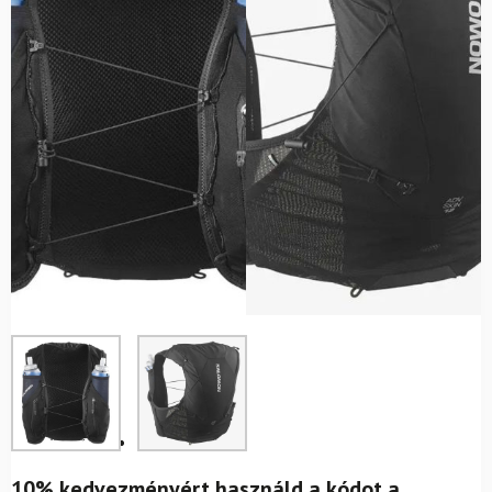
10% kedvezményért használd a kódot a