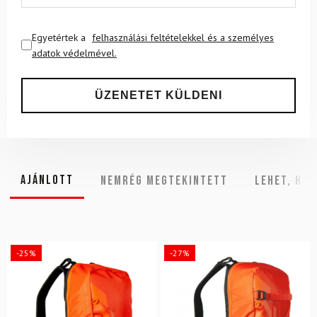
Egyetértek a
felhasználási feltételekkel és a személyes
adatok védelmével.
Ajánlott
NEMRÉG MEGTEKINTETT
Lehet, hog
-25%
-27%