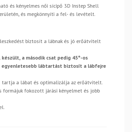
ató és kényelmes női sícipő 3D Instep Shell
rületén, és megkönnyíti a fel- és levételt.
leszkedést biztosít a lábnak és jó erőátvitelt
 készült, a második csat pedig 45°-os
 egyenletesebb lábtartást biztosít a lábfejre
artja a lábat és optimalizálja az erőátvitelt.
is formájuk fokozott járási kényelmet és jobb
l.