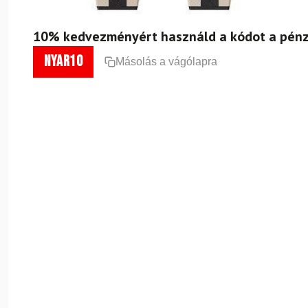
10% kedvezményért használd a kódot a pénz
nyar10
Másolás a vágólapra