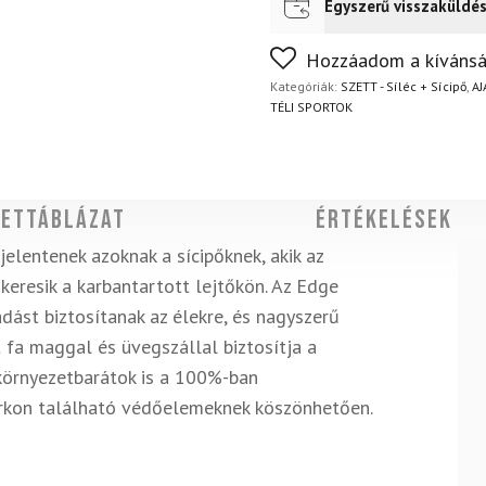
Supra
Egyszerű visszaküldé
Futár a címre
Ingyenes
90
FoxPost
Ingyenes
W
Nem biztos a választásában
Hozzáadom a kívánsá
sícipők
napon belül, indoklás nélkül
mennyiség
Kategóriák:
SZETT - Síléc + Sícipő
,
A
TÉLI SPORTOK
ettáblázat
Értékelések
jelentenek azoknak a sícipőknek, akik az
keresik a karbantartott lejtőkön. Az Edge
dást biztosítanak az élekre, és nagyszerű
t fa maggal és üvegszállal biztosítja a
s környezetbarátok is a 100%-ban
farkon található védőelemeknek köszönhetően.