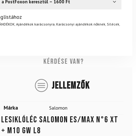
s a PostFoxon keresztül – 1600 Ft
? Semmi gond – a terméket egyszerűen visszaküldheti 14
glistához
.
Mik a visszaküldés feltételei?
JÁNDÉKOK
,
Ajándékok karácsonyra
,
Karácsonyi ajándékok nőknek
,
Sílécek
,
Kérdése van?
JELLEMZŐK
Márka
Salomon
Lesiklóléc SALOMON ES/MAX N°6 XT
+ M10 GW L8