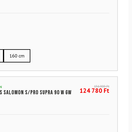
160 cm
156 000
Ft
N
124 780
Ft
s SALOMON S/Pro Supra 90 W GW