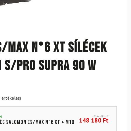
/MAX N°6 XT sílécek
 S/Pro Supra 90 W
 értékelés)
214 500
Ft
N
148 180
Ft
éc SALOMON ES/MAX N°6 XT + M10