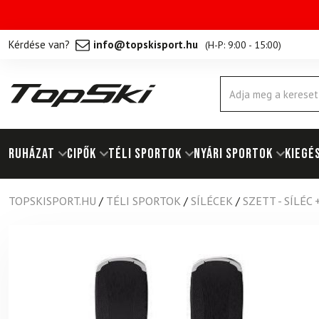
Kérdése van?
info@topskisport.hu
(
H-P: 9:00 - 15:00
)
Products
search
RUHÁZAT
Cipők
TÉLI SPORTOK
NYÁRI SPORTOK
KIEGÉ
TOPSKISPORT.HU
/
TÉLI SPORTOK
/
SÍLÉCEK
/
SZETT - SÍLÉC 