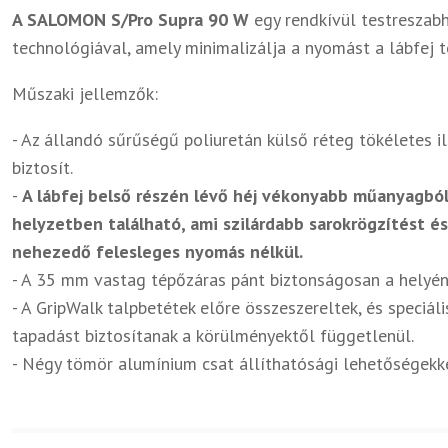
A SALOMON S/Pro Supra 90 W
egy rendkívül testreszabh
technológiával, amely minimalizálja a nyomást a lábfej te
Műszaki jellemzők:
- Az állandó sűrűségű poliuretán külső réteg tökéletes il
biztosít.
-
A lábfej belső részén lévő héj vékonyabb műanyagból
helyzetben található, ami szilárdabb sarokrögzítést és
nehezedő felesleges nyomás nélkül.
- A 35 mm vastag tépőzáras pánt biztonságosan a helyén t
- A GripWalk talpbetétek előre összeszereltek, és speciál
tapadást biztosítanak a körülményektől függetlenül.
- Négy tömör alumínium csat állíthatósági lehetőségekke