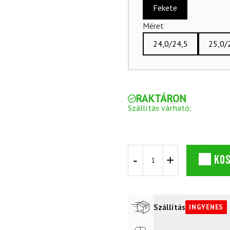
Fekete
Méret
24,0/24,5
25,0/
RAKTÁRON
Szállítás várható:
SALOMON
KO
ES/MAX
N°6
XT
sílécek
és
Szállítás
INGYENES
SALOMON
S/Pro