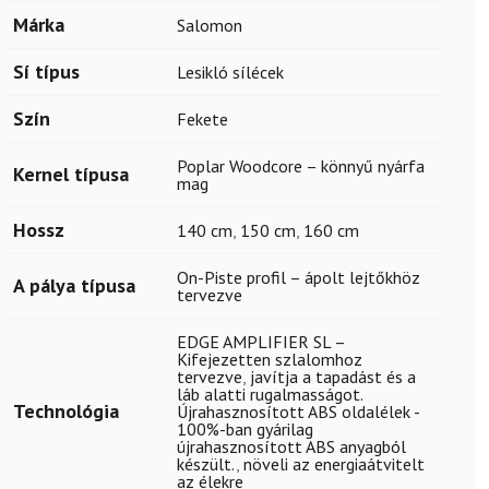
Márka
Salomon
Sí típus
Lesikló sílécek
Szín
Fekete
Poplar Woodcore – könnyű nyárfa
Kernel típusa
mag
Hossz
140 cm
,
150 cm
,
160 cm
On-Piste profil – ápolt lejtőkhöz
A pálya típusa
tervezve
EDGE AMPLIFIER SL –
Kifejezetten szlalomhoz
tervezve
,
javítja a tapadást és a
láb alatti rugalmasságot.
Technológia
Újrahasznosított ABS oldalélek -
100%-ban gyárilag
újrahasznosított ABS anyagból
készült.
,
növeli az energiaátvitelt
az élekre