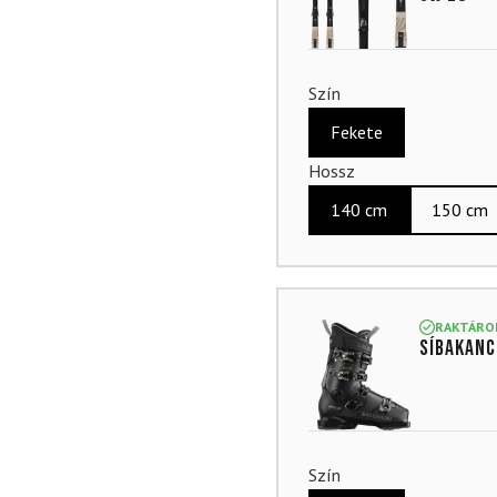
Szín
Fekete
Hossz
140 cm
150 cm
RAKTÁRO
Síbakanc
Szín