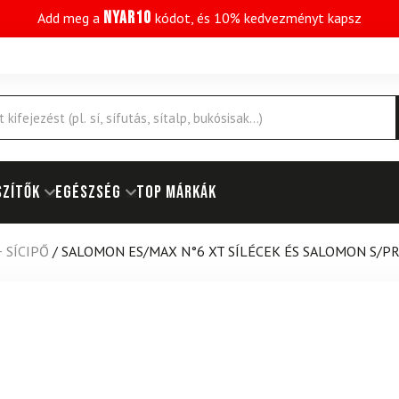
NYAR10
Add meg a
kódot, és 10% kedvezményt kapsz
SZÍTŐK
EGÉSZSÉG
Top márkák
+ SÍCIPŐ
/
SALOMON ES/MAX N°6 XT SÍLÉCEK ÉS SALOMON S/PR