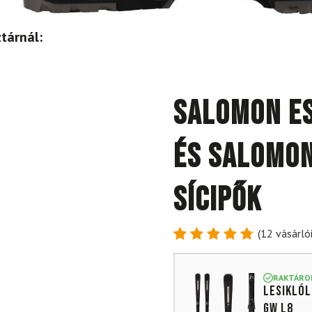
tárnál:
SALOMON ES
és SALOMON
sícipők
(
12
vásárlói
Értékelés
12
4.83
az
5-ből,
RAKTÁRO
Lesiklól
értékelés
alapján
GW L8