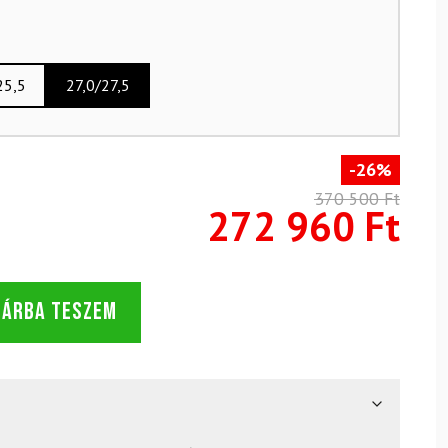
25,5
27,0/27,5
-26%
370 500 Ft
272 960 Ft
SÁRBA TESZEM