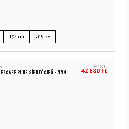
198 cm
206 cm
50 700
Ft
N
42 880
Ft
Escape Plus sífutócipő - NNN