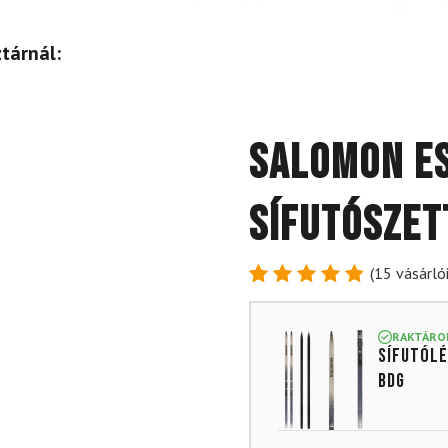
tárnál:
SALOMON Es
sífutószet
(
15
vásárlói
Értékelés
15
4.87
az
5-ből,
RAKTÁRO
Sífutólé
értékelés
alapján
Bdg