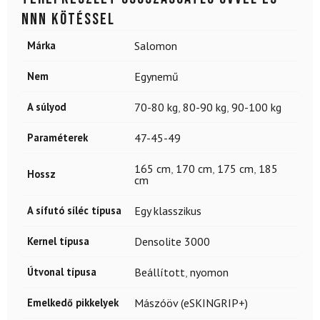
NNN kötéssel
Márka
Salomon
Nem
Egynemű
A súlyod
70-80 kg
,
80-90 kg
,
90-100 kg
Paraméterek
47-45-49
165 cm
,
170 cm
,
175 cm
,
185
Hossz
cm
A sífutó síléc típusa
Egy klasszikus
Kernel típusa
Densolite 3000
Útvonal típusa
Beállított
,
nyomon
Emelkedő pikkelyek
Mászóöv (eSKINGRIP+)