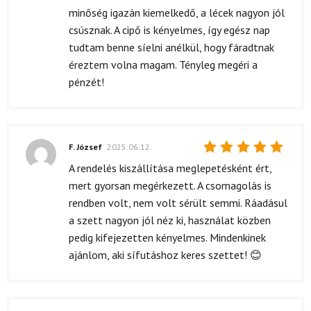
minőség igazán kiemelkedő, a lécek nagyon jól
csúsznak. A cipő is kényelmes, így egész nap
tudtam benne síelni anélkül, hogy fáradtnak
éreztem volna magam. Tényleg megéri a
pénzét!
F. József
2025.06.12.
Értékelés:
A rendelés kiszállítása meglepetésként ért,
5
/ 5
mert gyorsan megérkezett. A csomagolás is
rendben volt, nem volt sérült semmi. Ráadásul
a szett nagyon jól néz ki, használat közben
pedig kifejezetten kényelmes. Mindenkinek
ajánlom, aki sífutáshoz keres szettet! 😊