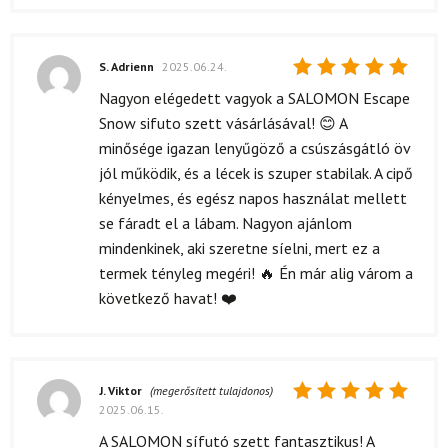
S. Adrienn
2025.06.24.
Értékelés:
Nagyon elégedett vagyok a SALOMON Escape
5
/ 5
Snow sifuto szett vásárlásával! 😊 A
minősége igazan lenyűgöző a csúszásgátló öv
jól működik, és a lécek is szuper stabilak. A cipő
kényelmes, és egész napos használat mellett
se fáradt el a lábam. Nagyon ajánlom
mindenkinek, aki szeretne síelni, mert ez a
termek tényleg megéri! 🔥 Én már alig várom a
következő havat! ❤️
J. Viktor
(megerősített tulajdonos)
2025.06.15.
Értékelés:
5
/ 5
A SALOMON sífutó szett fantasztikus! A