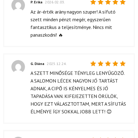
P. Erika
2026.02.03.
Értékelés:
Az ár-érték arány nagyon szuper! A sífutó
5
/ 5
szett minden pénzt megér, egyszerűen
fantasztikus a teljesítménye. Nincs mit
panaszkodni! 🔥
G. Diána
2025.12.24.
Értékelés:
A SZETT MINŐSÉGE TÉNYLEG LENYŰGÖZŐ.
5
/ 5
A SALOMON LÉCEK NAGYON JÓ TARTÁST
ADNAK, A CIPŐ IS KÉNYELMES ÉS JÓ
TAPADÁSA VAN. KIFEJEZETTEN ÖRÜLÖK,
HOGY EZT VÁLASZTOTTAM, MERT A SÍFUTÁS
ÉLMÉNYE ÍGY SOKKAL JOBB LETT! 😊