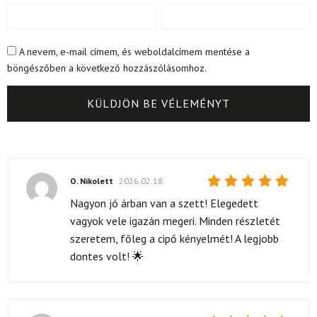
A nevem, e-mail címem, és weboldalcímem mentése a
böngészőben a következő hozzászólásomhoz.
O. Nikolett
2026.02.18.
Értékelés:
Nagyon jó árban van a szett! Elegedett
5
/ 5
vagyok vele igazán megeri. Minden részletét
szeretem, főleg a cipő kényelmét! A legjobb
dontes volt! 🌟