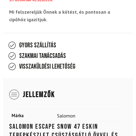
Mi felszereljük Önnek a kötést, és pontosan a
cipőhöz igazítjuk.
Gyors szállítás
Szakmai tanácsadás
Visszaküldési lehetőség
JELLEMZŐK
Márka
Salomon
SALOMON Escape Snow 47 eSkin
terepkészlet csúszásgátló övvel és