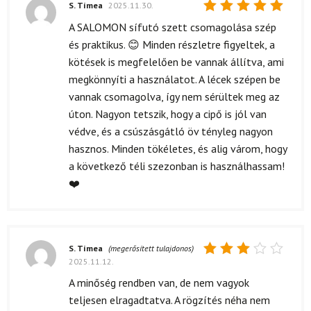
S. Tímea
2025.11.30.
Értékelés:
A SALOMON sífutó szett csomagolása szép
5
/ 5
és praktikus. 😊 Minden részletre figyeltek, a
kötések is megfelelően be vannak állítva, ami
megkönnyíti a használatot. A lécek szépen be
vannak csomagolva, így nem sérültek meg az
úton. Nagyon tetszik, hogy a cipő is jól van
védve, és a csúszásgátló öv tényleg nagyon
hasznos. Minden tökéletes, és alig várom, hogy
a következő téli szezonban is használhassam!
❤️
S. Tímea
(megerősített tulajdonos)
2025.11.12.
Értékelés:
3
/ 5
A minőség rendben van, de nem vagyok
teljesen elragadtatva. A rögzítés néha nem