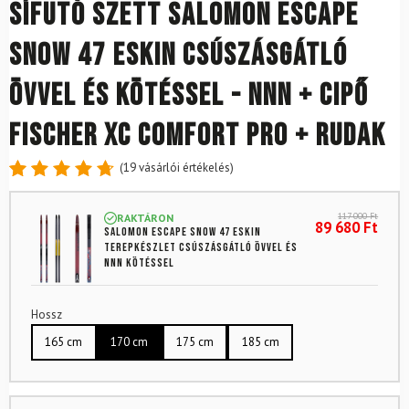
Sífutó szett SALOMON Escape
Snow 47 eSkin csúszásgátló
övvel és kötéssel - NNN + Cipő
FISCHER XC Comfort Pro + rudak
(
19
vásárlói értékelés)
Értékelés
19
4.79
az
117 000
Ft
RAKTÁRON
5-ből,
89 680
Ft
SALOMON Escape Snow 47 eSkin
értékelés
terepkészlet csúszásgátló övvel és
alapján
NNN kötéssel
Hossz
165 cm
170 cm
175 cm
185 cm