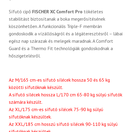
Sífutó cipő
FISCHER XC Comfort Pro
tökéletes
stabilitást biztosítanak a boka megerősítésének
köszönhetően. A funkcionális Triple-F membrán
gondoskodik a vízállóságról és a légáteresztésről – lábai
egész nap szárazak és melegek maradnak. A Comfort
Guard és a Thermo Fit technológiák gondoskodnak a
hőszigetelésről.
Az M/165 cm-es sífutó sílécek hossza 50 és 65 kg
közötti sífutóknak készült.
A sífutó sílécek hossza L/170 cm 65-80 kg súlyú sífutók
számára készült.
Az XL/175 cm-es sífutó sílécek 75-90 kg súlyú
sífutóknak készültek.
Az XXL/185 cm hosszú sífutó sílécek 90-110 kg súlyú
sífutóknak készültek.