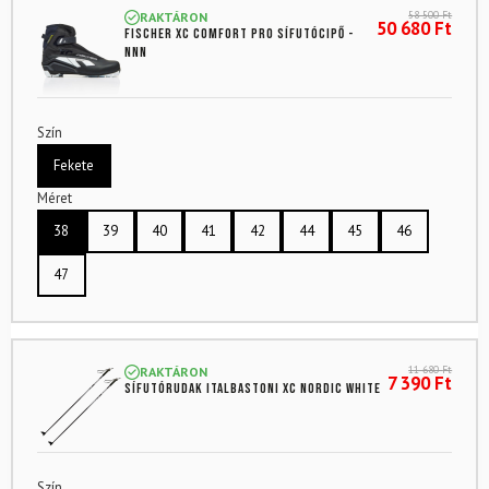
58 500
Ft
RAKTÁRON
50 680
Ft
FISCHER XC Comfort Pro sífutócipő -
NNN
Szín
Fekete
Méret
38
39
40
41
42
44
45
46
47
11 680
Ft
RAKTÁRON
7 390
Ft
Sífutórudak ITALBASTONI XC Nordic White
Szín