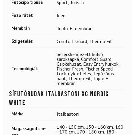
Futócipő típusa
Sport
,
Turista
Fűző rátét
Igen
Membrán
Tripla-F membrán
Szigetelés
Comfort Guard
,
Thermo Fit
befecskendezett külső
saroksapka
,
Comfort Guard
,
Csipkehuzat
,
Easy Entry hurkok
,
Technológiák
Fischer Fresh
,
Fischer Speed
Lock
,
nylex bélés
,
Tépőzáras
pánt
,
Thermo Fit
,
Triple F
membrán
Sífutórudak ITALBASTONI XC Nordic
White
Márka
Italbastoni
140 - 150 cm
,
150 - 160 cm
,
160
Magasságod cm-
- 170 cm
,
170 - 180 cm
,
180 -
ben