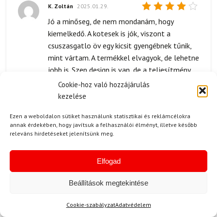
K. Zoltán
2025.01.29.
Értékelés:
Jó a minőseg, de nem mondanám, hogy
4
/ 5
kiemelkedő. A kotesek is jók, viszont a
csuszasgatlo öv egy kicsit gyengébnek tűnik,
mint vártam. A termékkel elvagyok, de lehetne
jobb is. Szep design is van, de a teljesítmény
nem mindig hozza a várt szintet.
Cookie-hoz való hozzájárulás
kezelése
Ezen a weboldalon sütiket használunk statisztikai és reklámcélokra
annak érdekében, hogy javítsuk a felhasználói élményt, illetve később
K. Gergő
2025.01.06.
releváns hirdetéseket jelenítsünk meg.
Értékelés:
A szett minősége igazán lenyűgöző. A
5
/ 5
Salomon lécek és a Fischer cipő is nagyon
Elfogad
kényelmesek, igazán alaposan meg vannak
csinálva. Nagyon örülök, hogy ezt
Beállítások megtekintése
választottam! ⭐
Cookie-szabályzat
Adatvédelem