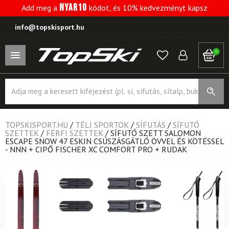
NYAR10
Add meg a
kódot, és 10% kedvezményt kapsz
info@topskisport.hu
0
Products
search
TOPSKISPORT.HU
/
TÉLI SPORTOK
/
SÍFUTÁS
/
SÍFUTÓ
SZETTEK
/
FÉRFI SZETTEK
/
SÍFUTÓ SZETT SALOMON
ESCAPE SNOW 47 ESKIN CSÚSZÁSGÁTLÓ ÖVVEL ÉS KÖTÉSSEL
- NNN + CIPŐ FISCHER XC COMFORT PRO + RUDAK