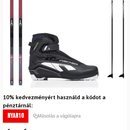
10% kedvezményért használd a kódot a
pénztárnál:
nyar10
Másolás a vágólapra