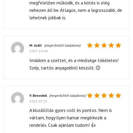
megfelelően működik, és a kötés is elég
nehezen áll be. Átlagos, nem a legrosszabb, de
lehetnek jobbak is.
M. Judit
(megerősített tulajdonos)
2025.10.04.
Értékelés:
5
/ 5
Imádom a szettet, és a minősége tökéletes!
Szép, tartós anyagokból készült. 😊
V. Benedek
(megerősített tulajdonos)
2025.07.25.
Értékelés:
5
/ 5
A kiszállítás gyors volt és pontos. Nem is
vártam, hogy ilyen hamar megérkezik a
rendelés. Csak ajánlani tudom! 👍