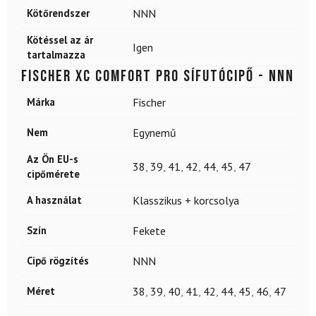
Kötőrendszer
NNN
Kötéssel az ár
Igen
tartalmazza
FISCHER XC Comfort Pro sífutócipő - NNN
Márka
Fischer
Nem
Egynemű
Az Ön EU-s
38
,
39
,
41
,
42
,
44
,
45
,
47
cipőmérete
A használat
Klasszikus + korcsolya
Szín
Fekete
Cipő rögzítés
NNN
Méret
38
,
39
,
40
,
41
,
42
,
44
,
45
,
46
,
47