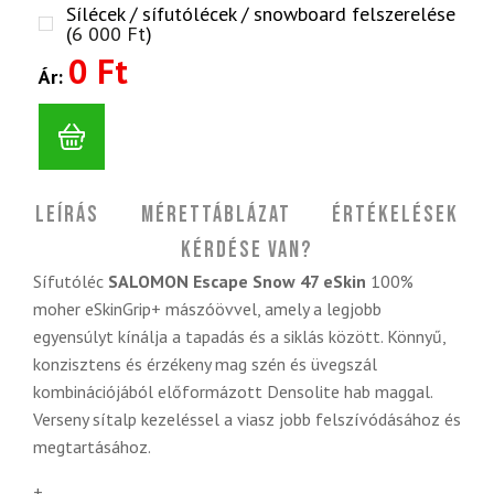
Sílécek / sífutólécek / snowboard felszerelése
(
6 000
Ft
)
0 Ft
Ár:
Leírás
Mérettáblázat
Értékelések
Kérdése van?
Sífutóléc
SALOMON Escape Snow 47 eSkin
100%
moher eSkinGrip+ mászóövvel, amely a legjobb
egyensúlyt kínálja a tapadás és a siklás között. Könnyű,
konzisztens és érzékeny mag szén és üvegszál
kombinációjából előformázott Densolite hab maggal.
Verseny sítalp kezeléssel a viasz jobb felszívódásához és
megtartásához.
+