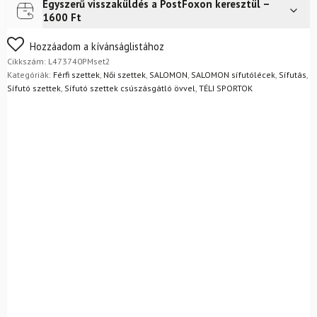
csúszásgátló
Egyszerű visszaküldés a PostFoxon keresztül –
Futár a címre
Ingyenes
övvel
1600 Ft
és
kötéssel
Nem biztos a választásában? Semmi gond – a terméket
Hozzáadom a kívánságlistához
-
egyszerűen visszaküldheti 14 napon belül, indoklás nélkül.
Cikkszám:
L473740PMset2
NNN
Mik a visszaküldés feltételei?
Kategóriák:
Férfi szettek
,
Női szettek
,
SALOMON
,
SALOMON sífutólécek
,
Sífutás
,
+
Sífutó szettek
,
Sífutó szettek csúszásgátló övvel
,
TÉLI SPORTOK
Cipő
FISCHER
XC
Comfort
Pro
+
rudak
mennyiség