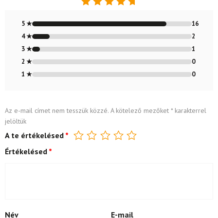
Értékelés:
4.79
/ 5
5 ★
16
4 ★
2
3 ★
1
2 ★
0
1 ★
0
Az e-mail címet nem tesszük közzé.
A kötelező mezőket
*
karakterrel
jelöltük
A te értékelésed
*
Értékelésed
*
Név
E-mail