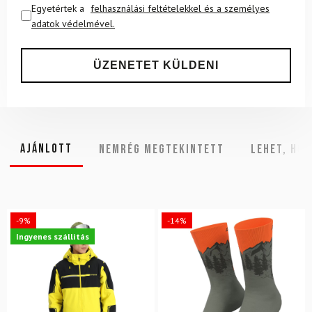
Egyetértek a
felhasználási feltételekkel és a személyes
adatok védelmével.
Ajánlott
NEMRÉG MEGTEKINTETT
Lehet, hog
-9%
-14%
Ingyenes szállítás