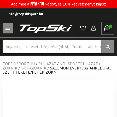
NYAR10
Add meg a
kódot, és 10% kedvezményt kapsz
info@topskisport.hu
0
Products
search
TOPSKISPORT.HU
/
RUHÁZAT
/
NŐI SPORTRUHÁZAT
/
ZOKNIK
/
BOKAZOKNIK
/
SALOMON EVERYDAY ANKLE 3-AS
SZETT FEKETE/FEHÉR ZOKNI