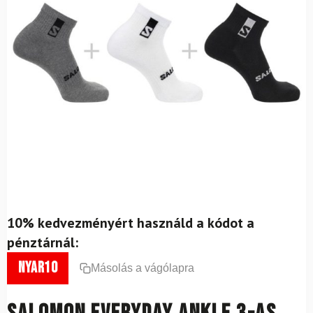
10% kedvezményért használd a kódot a
pénztárnál:
nyar10
Másolás a vágólapra