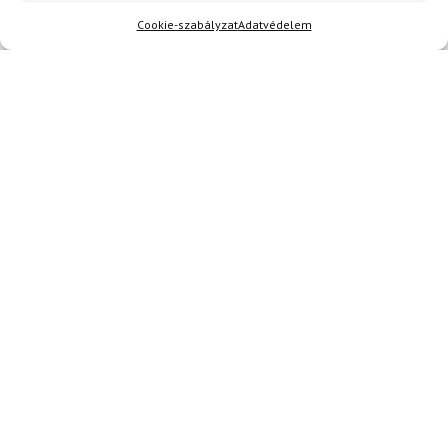
Hírek
Cookie-szabályzat
Adatvédelem
Aktuális hírek megtekintése
Akció
TERMÉKEK BEMUTATÁSA HASZNÁLAT KÖZBEN