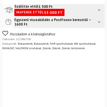
3-
as
1 500
Ft
Szállítás ettől
szett
35 000
FT
INGYENES ETTŐL
fekete/fehér
zokni
Egyszerű visszaküldés a PostFoxon keresztül –
Futár a címre
2 400
Ft
mennyiség
1600 Ft
FoxPost
1 500
Ft
Nem biztos a választásában? Semmi gond – a terméket
Hozzáadom a kívánságlistához
egyszerűen visszaküldheti 14 napon belül, indoklás nélkül.
Cikkszám:
LC2086700
Mik a visszaküldés feltételei?
Kategóriák:
Bokazoknik
,
Bokazoknik
,
Férfi sportruházat
,
Női sportruházat
,
RUHÁZAT
,
SALOMON síruházat
,
Zoknik
,
Zoknik
,
Zoknik, térdzoknik