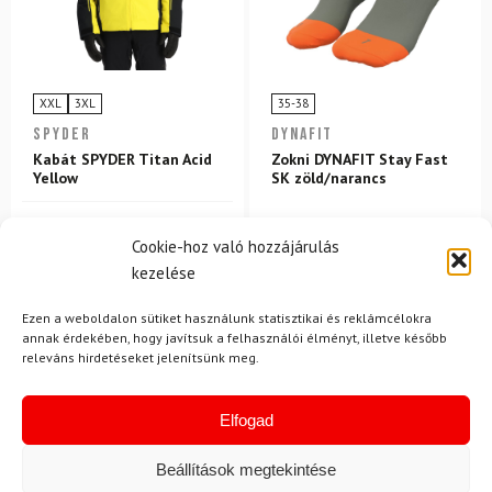
XXL
3XL
35-38
SPYDER
DYNAFIT
Kabát SPYDER Titan Acid
Zokni DYNAFIT Stay Fast
Yellow
SK zöld/narancs
214 500 Ft
Cookie-hoz való hozzájárulás
194 980 Ft
8 580 Ft
7 390 Ft
kezelése
Raktáron
Raktáron
Ezen a weboldalon sütiket használunk statisztikai és reklámcélokra
annak érdekében, hogy javítsuk a felhasználói élményt, illetve később
releváns hirdetéseket jelenítsünk meg.
Elfogad
Beállítások megtekintése