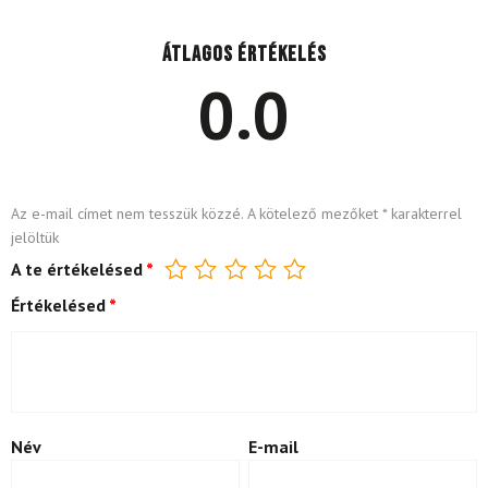
Átlagos értékelés
0.0
Az e-mail címet nem tesszük közzé.
A kötelező mezőket
*
karakterrel
jelöltük
A te értékelésed
*
Értékelésed
*
Név
E-mail