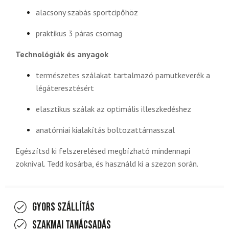
alacsony szabás sportcipőhöz
praktikus 3 páras csomag
Technológiák és anyagok
természetes szálakat tartalmazó pamutkeverék a
légáteresztésért
elasztikus szálak az optimális illeszkedéshez
anatómiai kialakítás boltozattámasszal
Egészítsd ki felszerelésed megbízható mindennapi
zoknival. Tedd kosárba, és használd ki a szezon során.
Gyors szállítás
Szakmai tanácsadás