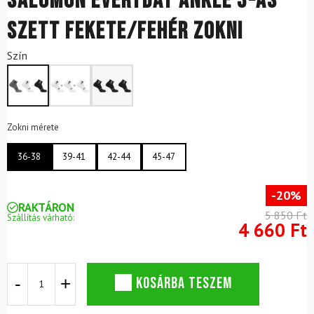
SALOMON Everyday Ankle 3-as
szett fekete/fehér zokni
Szín
Zokni mérete
36-38
39-41
42-44
45-47
-20%
RAKTÁRON
5 850 Ft
Szállítás várható:
4 660 Ft
SALOMON
KOSÁRBA TESZEM
Everyday
Ankle