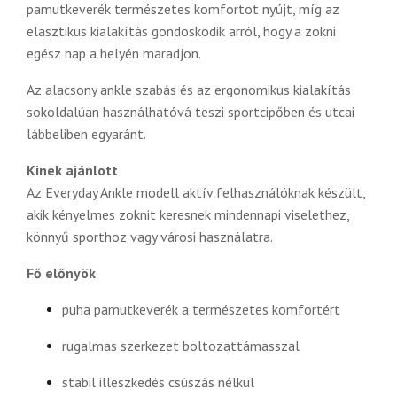
pamutkeverék természetes komfortot nyújt, míg az
elasztikus kialakítás gondoskodik arról, hogy a zokni
egész nap a helyén maradjon.
Az alacsony ankle szabás és az ergonomikus kialakítás
sokoldalúan használhatóvá teszi sportcipőben és utcai
lábbeliben egyaránt.
Kinek ajánlott
Az Everyday Ankle modell aktív felhasználóknak készült,
akik kényelmes zoknit keresnek mindennapi viselethez,
könnyű sporthoz vagy városi használatra.
Fő előnyök
puha pamutkeverék a természetes komfortért
rugalmas szerkezet boltozattámasszal
stabil illeszkedés csúszás nélkül