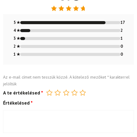
Értékelés:
4.8
/ 5
5 ★
17
4 ★
2
3 ★
1
2 ★
0
1 ★
0
Az e-mail címet nem tesszük közzé.
A kötelező mezőket
*
karakterrel
jelöltük
A te értékelésed
*
Értékelésed
*