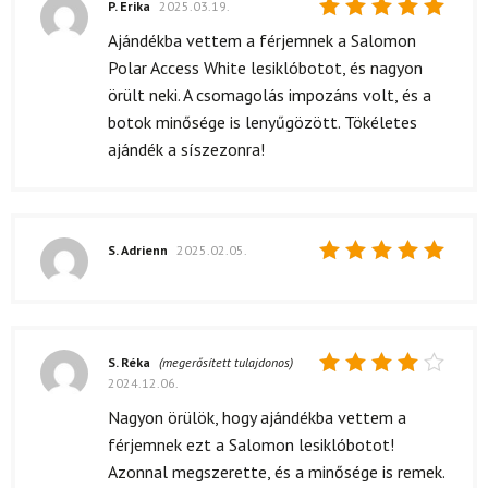
P. Erika
2025.03.19.
Értékelés:
Ajándékba vettem a férjemnek a Salomon
5
/ 5
Polar Access White lesiklóbotot, és nagyon
örült neki. A csomagolás impozáns volt, és a
botok minősége is lenyűgözött. Tökéletes
ajándék a síszezonra!
S. Adrienn
2025.02.05.
Értékelés:
5
/ 5
S. Réka
(megerősített tulajdonos)
2024.12.06.
Értékelés:
4
/ 5
Nagyon örülök, hogy ajándékba vettem a
férjemnek ezt a Salomon lesiklóbotot!
Azonnal megszerette, és a minősége is remek.