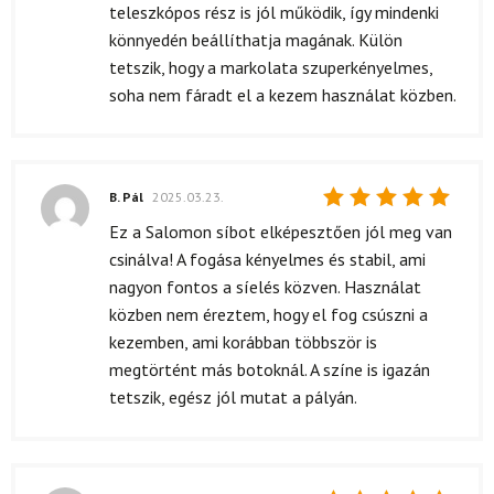
teleszkópos rész is jól működik, így mindenki
könnyedén beállíthatja magának. Külön
tetszik, hogy a markolata szuperkényelmes,
soha nem fáradt el a kezem használat közben.
B. Pál
2025.03.23.
Értékelés:
Ez a Salomon síbot elképesztően jól meg van
5
/ 5
csinálva! A fogása kényelmes és stabil, ami
nagyon fontos a síelés közven. Használat
közben nem éreztem, hogy el fog csúszni a
kezemben, ami korábban többször is
megtörtént más botoknál. A színe is igazán
tetszik, egész jól mutat a pályán.