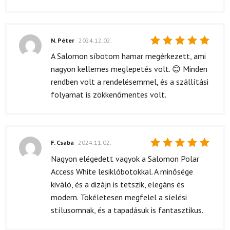
N. Péter
2024.12.02.
Értékelés:
A Salomon síbotom hamar megérkezett, ami
5
/ 5
nagyon kellemes meglepetés volt. 😊 Minden
rendben volt a rendelésemmel, és a szállítási
folyamat is zökkenőmentes volt.
F. Csaba
2024.11.02.
Értékelés:
Nagyon elégedett vagyok a Salomon Polar
5
/ 5
Access White lesiklóbotokkal. A minősége
kiváló, és a dizájn is tetszik, elegáns és
modern. Tökéletesen megfelel a síelési
stílusomnak, és a tapadásuk is fantasztikus.