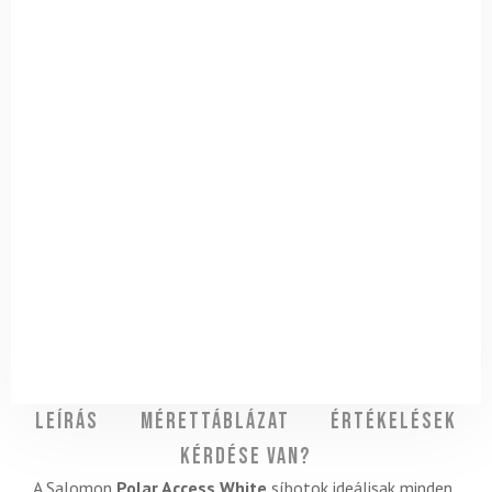
Leírás
Mérettáblázat
Értékelések
Kérdése van?
A Salomon
Polar Access White
síbotok ideálisak minden