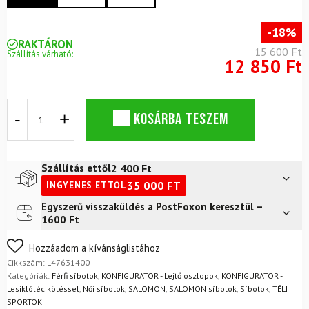
-18%
RAKTÁRON
15 600 Ft
Szállítás várható:
12 850 Ft
SALOMON
KOSÁRBA TESZEM
Polar
Access
White
lesiklóbot
2 400
Ft
Szállítás ettől
mennyiség
35 000
FT
INGYENES ETTŐL
Egyszerű visszaküldés a PostFoxon keresztül –
Futár a címre
2 400
Ft
1600 Ft
Nem biztos a választásában? Semmi gond – a terméket
Hozzáadom a kívánságlistához
egyszerűen visszaküldheti 14 napon belül, indoklás nélkül.
Cikkszám:
L47631400
Mik a visszaküldés feltételei?
Kategóriák:
Férfi síbotok
,
KONFIGURÁTOR - Lejtő oszlopok
,
KONFIGURATOR -
Lesiklóléc kötéssel
,
Női síbotok
,
SALOMON
,
SALOMON síbotok
,
Síbotok
,
TÉLI
SPORTOK