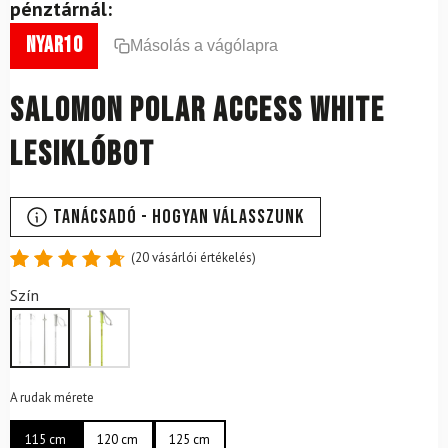
pénztárnál:
nyar10
Másolás a vágólapra
SALOMON Polar Access White
lesiklóbot
Tanácsadó - Hogyan válasszunk
(
20
vásárlói értékelés)
Értékelés
20
Szín
4.8
az 5-
ből,
értékelés
alapján
A rudak mérete
115 cm
120 cm
125 cm