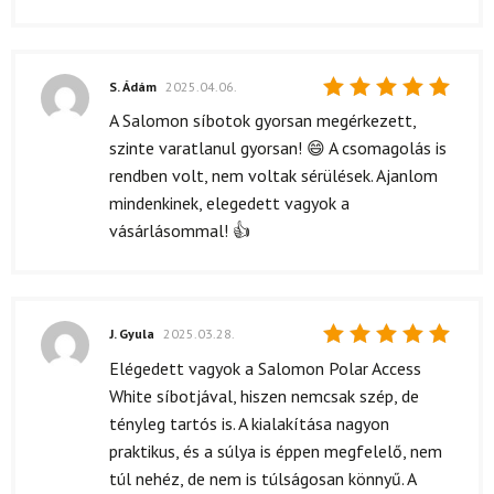
S. Ádám
2025.04.06.
Értékelés:
A Salomon síbotok gyorsan megérkezett,
5
/ 5
szinte varatlanul gyorsan! 😄 A csomagolás is
rendben volt, nem voltak sérülések. Ajanlom
mindenkinek, elegedett vagyok a
vásárlásommal! 👍
J. Gyula
2025.03.28.
Értékelés:
Elégedett vagyok a Salomon Polar Access
5
/ 5
White síbotjával, hiszen nemcsak szép, de
tényleg tartós is. A kialakítása nagyon
praktikus, és a súlya is éppen megfelelő, nem
túl nehéz, de nem is túlságosan könnyű. A