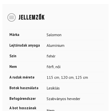
JELLEMZŐK
Márka
Salomon
Lejtőrudak anyaga
Alumínium
Szín
fehér
Nem
férfi
,
női
A rudak mérete
115 cm
,
120 cm
,
125 cm
Botok használata
Lesiklás
Befogórendszer
Szabványos heveder
A bot hosszának
Nem