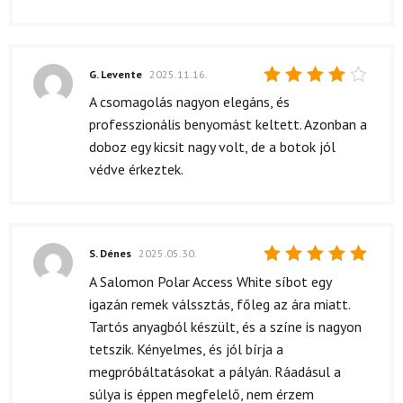
G. Levente
2025.11.16.
Értékelés:
A csomagolás nagyon elegáns, és
4
/ 5
professzionális benyomást keltett. Azonban a
doboz egy kicsit nagy volt, de a botok jól
védve érkeztek.
S. Dénes
2025.05.30.
Értékelés:
A Salomon Polar Access White síbot egy
5
/ 5
igazán remek válssztás, főleg az ára miatt.
Tartós anyagból készült, és a színe is nagyon
tetszik. Kényelmes, és jól bírja a
megpróbáltatásokat a pályán. Ráadásul a
súlya is éppen megfelelő, nem érzem