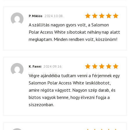
P. Miklós
2024.10.08.
Értékelés:
A szállítás nagyon gyors volt, a Salomon
5
/ 5
Polar Access White síbotokat néhány nap alatt
megkaptam. Minden rendben volt, köszönöm!
K. Fanni
2024.09.16.
Értékelés:
Végre ajándékba tudtam venni a férjemnek egy
5
/ 5
Salomon Polar Access White lesiklóbotot,
amire régóta vágyott. Nagyon szép darab, és
biztos vagyok benne, hogy élvezni fogja a
síszezonban.