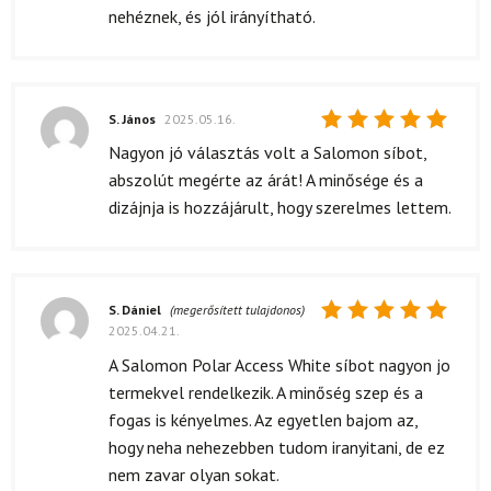
nehéznek, és jól irányítható.
S. János
2025.05.16.
Értékelés:
Nagyon jó választás volt a Salomon síbot,
5
/ 5
abszolút megérte az árát! A minősége és a
dizájnja is hozzájárult, hogy szerelmes lettem.
S. Dániel
(megerősített tulajdonos)
2025.04.21.
Értékelés:
5
/ 5
A Salomon Polar Access White síbot nagyon jo
termekvel rendelkezik. A minőség szep és a
fogas is kényelmes. Az egyetlen bajom az,
hogy neha nehezebben tudom iranyitani, de ez
nem zavar olyan sokat.