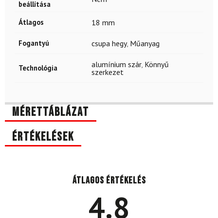
beállítása
Átlagos
18 mm
Fogantyú
csupa hegy
,
Műanyag
alumínium szár
,
Könnyű
Technológia
szerkezet
Mérettáblázat
Értékelések
Átlagos értékelés
4.8