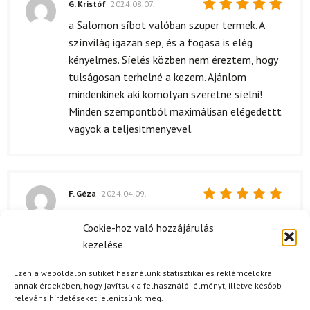
G. Kristóf
2024.08.07.
Értékelés:
a Salomon síbot valóban szuper termek. A
5
/ 5
színvilág igazan sep, és a fogasa is elèg
kényelmes. Síelés közben nem éreztem, hogy
tulságosan terhelné a kezem. Ajánlom
mindenkinek aki komolyan szeretne síelni!
Minden szempontból maximálisan elégedettt
vagyok a teljesitmenyevel.
F. Géza
2024.04.09.
Értékelés:
Tökéletes választás volt a Salomon síbot,
5
/ 5
Cookie-hoz való hozzájárulás
igazán megfizethető áron kapható! Kiváló
kezelése
minőség és dizájn.
Ezen a weboldalon sütiket használunk statisztikai és reklámcélokra
annak érdekében, hogy javítsuk a felhasználói élményt, illetve később
releváns hirdetéseket jelenítsünk meg.