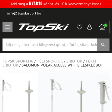
NYAR10
Add meg a
kódot, és 10% kedvezményt kapsz
info@topskisport.hu
0
Products
search
TOPSKISPORT.HU
/
TÉLI SPORTOK
/
SÍBOTOK
/
FÉRFI
SÍBOTOK
/
SALOMON POLAR ACCESS WHITE LESIKLÓBOT