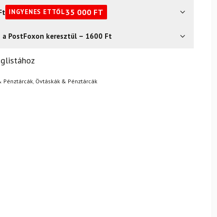
Ft
35 000
FT
INGYENES ETTŐL
s a PostFoxon keresztül – 1600 Ft
? Semmi gond – a terméket egyszerűen visszaküldheti 14
glistához
.
Mik a visszaküldés feltételei?
& Pénztárcák
,
Övtáskák & Pénztárcák