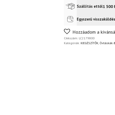
mennyiség
1 500
Szállítás ettől
Egyszerű visszaküldé
Futár a címre
2 400
Ft
FoxPost
1 500
Ft
Nem biztos a választásában
Hozzáadom a kívánsá
napon belül, indoklás nélkül
Cikkszám:
LC2179800
Kategóriák:
KIEGÉSZÍTŐK
,
Övtáskák 