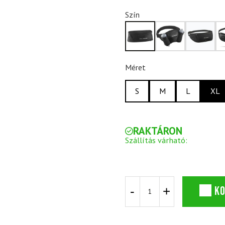
Szín
Méret
S
M
L
XL
RAKTÁRON
Szállítás várható:
SALOMON
K
Pulse
Belt
Fekete
Futópad