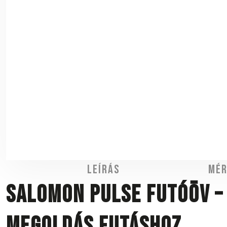
Leírás
Mér
Salomon Pulse futóöv –
megoldás futáshoz