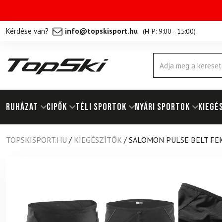
Kérdése van?
info@topskisport.hu
(
H-P: 9:00 - 15:00
)
Products
search
RUHÁZAT
Cipők
TÉLI SPORTOK
NYÁRI SPORTOK
KIEGÉ
TOPSKISPORT.HU
/
KIEGÉSZÍTŐK
/
SALOMON PULSE BELT FE