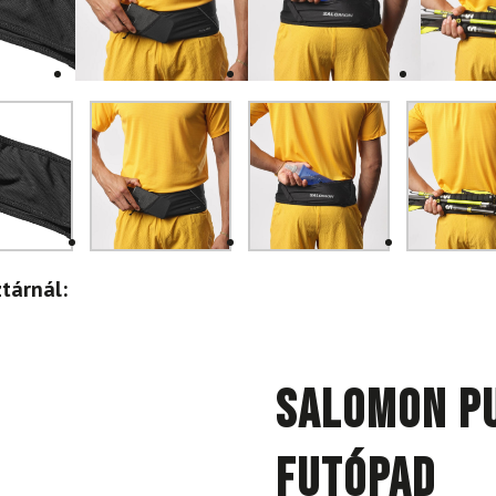
tárnál:
SALOMON Pu
Futópad