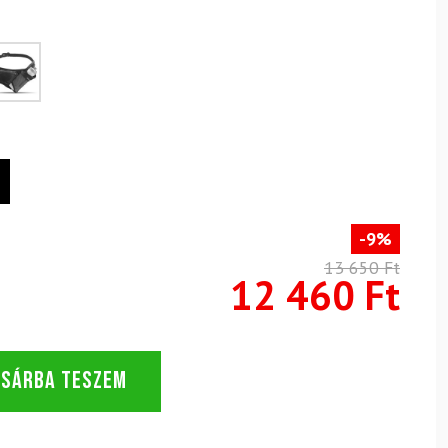
-9%
13 650 Ft
12 460 Ft
OSÁRBA TESZEM