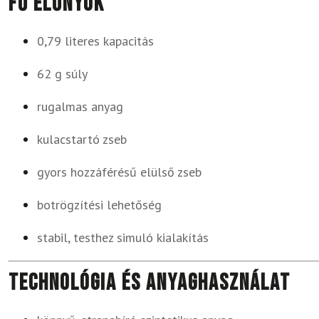
Fő előnyök
0,79 literes kapacitás
62 g súly
rugalmas anyag
kulacstartó zseb
gyors hozzáférésű elülső zseb
botrögzítési lehetőség
stabil, testhez simuló kialakítás
Technológia és anyaghasználat