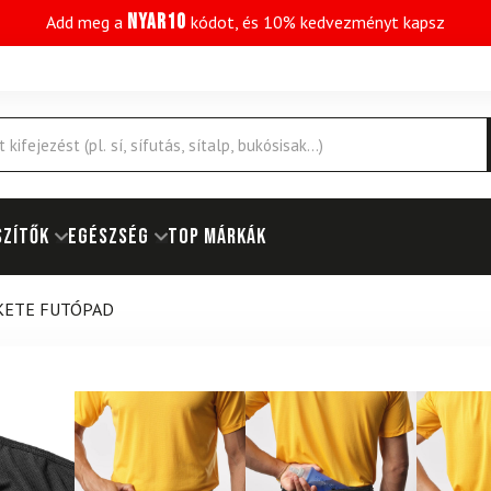
NYAR10
Add meg a
kódot, és 10% kedvezményt kapsz
SZÍTŐK
EGÉSZSÉG
Top márkák
KETE FUTÓPAD