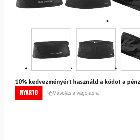
10% kedvezményért használd a kódot a pénz
nyar10
Másolás a vágólapra