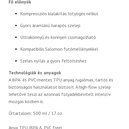
Fő előnyök
Kompressziós kialakítás lötyögés nélkül
Gyors áramlású harapós szelep
Ultrakönnyű és könnyen csomagolható
Kompatibilis Salomon futómellényekkel
Széles nyílás a gyors feltöltéshez
Technológiák és anyagok
A BPA- és PVC-mentes TPU anyag rugalmas, tartós és
biztonságos használatot biztosít. A high-flow szelep
lehetővé teszi az azonnali folyadékbevitelt intenzív
mozgás közben is.
Űrtartalom: 500 ml / 17 oz
Anya TPU (BPA & PVC free)