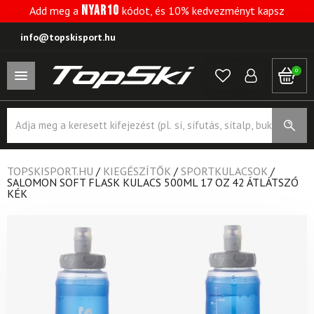
NYAR10
Add meg a
kódot, és 10% kedvezményt kapsz
info@topskisport.hu
0
Products
search
TOPSKISPORT.HU
/
KIEGÉSZÍTŐK
/
SPORTKULACSOK
/
SALOMON SOFT FLASK KULACS 500ML 17 OZ 42 ÁTLÁTSZÓ
KÉK