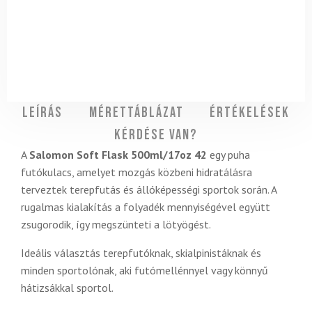
Leírás
Mérettáblázat
Értékelések
Kérdése van?
A
Salomon Soft Flask 500ml/17oz 42
egy puha
futókulacs, amelyet mozgás közbeni hidratálásra
terveztek terepfutás és állóképességi sportok során. A
rugalmas kialakítás a folyadék mennyiségével együtt
zsugorodik, így megszünteti a lötyögést.
Ideális választás terepfutóknak, skialpinistáknak és
minden sportolónak, aki futómellénnyel vagy könnyű
hátizsákkal sportol.