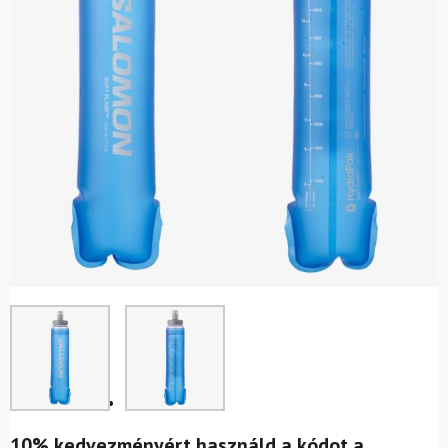
10% kedvezményért használd a kódot a