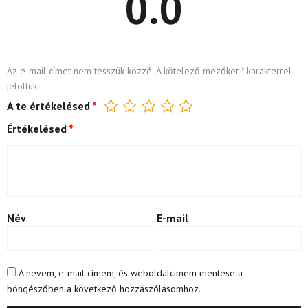
0.0
Az e-mail címet nem tesszük közzé.
A kötelező mezőket
*
karakterrel
jelöltük
A te értékelésed
*
Értékelésed
*
Név
E-mail
A nevem, e-mail címem, és weboldalcímem mentése a
böngészőben a következő hozzászólásomhoz.