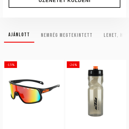
Ajánlott
NEMRÉG MEGTEKINTETT
Lehet, hog
-13%
-26%