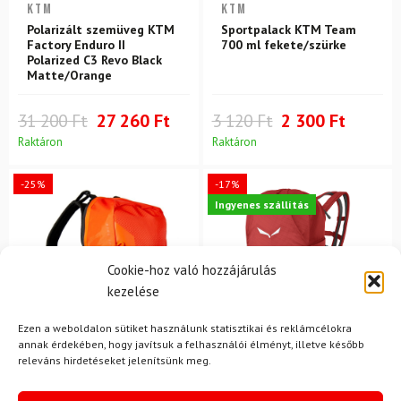
KTM
KTM
Polarizált szemüveg KTM
Sportpalack KTM Team
Factory Enduro II
700 ml fekete/szürke
Polarized C3 Revo Black
Matte/Orange
31 200 Ft
27 260 Ft
3 120 Ft
2 300 Ft
Raktáron
Raktáron
-25%
-17%
Ingyenes szállítás
Cookie-hoz való hozzájárulás
kezelése
Ezen a weboldalon sütiket használunk statisztikai és reklámcélokra
annak érdekében, hogy javítsuk a felhasználói élményt, illetve később
releváns hirdetéseket jelenítsünk meg.
KTM
SALEWA