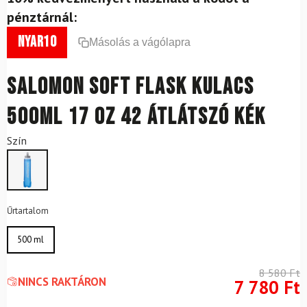
pénztárnál:
nyar10
Másolás a vágólapra
SALOMON Soft Flask kulacs
500ml 17 oz 42 átlátszó kék
Szín
Űrtartalom
500 ml
8 580
Ft
NINCS RAKTÁRON
7 780
Ft