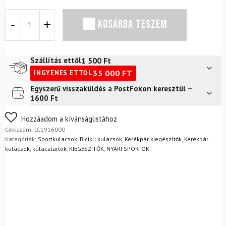
SALOMON
KOSÁRBA TESZEM
Soft
Flask
kulacs
500ml
1 500
Ft
Szállítás ettől
17
35 000
FT
INGYENES ETTŐL
oz
42
Egyszerű visszaküldés a PostFoxon keresztül –
Futár a címre
2 400
Ft
átlátszó
1600 Ft
kék
FoxPost
1 500
Ft
mennyiség
Nem biztos a választásában? Semmi gond – a terméket
Hozzáadom a kívánságlistához
egyszerűen visszaküldheti 14 napon belül, indoklás nélkül.
Cikkszám:
LC1916000
Mik a visszaküldés feltételei?
Kategóriák:
Sportkulacsok
,
Bicikli kulacsok
,
Kerékpár kiegészítők
,
Kerékpár
kulacsok, kulacstartók
,
KIEGÉSZÍTŐK
,
NYÁRI SPORTOK