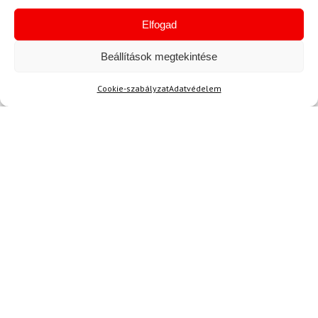
Elfogad
Beállítások megtekintése
Cookie-szabályzat
Adatvédelem
Hírek
Aktuális hírek megtekintése
Akció
TERMÉKEK BEMUTATÁSA HASZNÁLAT KÖZBEN