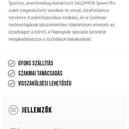
Sportos, anatómiailag kialakított SALOMON Speed Pro
zokni megerõsített sarokkal és orrral, túrafutáshoz
tervezve. A zokni klasszikus szabású, és a Coolmax
technológiának köszönhetõen tökéletesen elvezeti az
izzadságot a bõrrõl. A Nanoglide speciális kezelése
megakadályozza a zúzódások kialakulását.
Gyors szállítás
Szakmai tanácsadás
Visszaküldési lehetőség
JELLEMZŐK