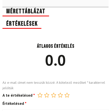
Mérettáblázat
Értékelések
Átlagos értékelés
0.0
Az e-mail címet nem tesszük közzé.
A kötelező mezőket
*
karakterrel
jelöltük
A te értékelésed
*
Értékelésed
*