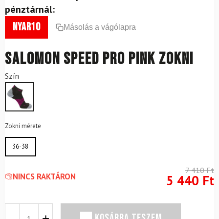
pénztárnál:
nyar10
Másolás a vágólapra
SALOMON Speed Pro Pink zokni
Szín
Zokni mérete
36-38
7 410
Ft
NINCS RAKTÁRON
5 440
Ft
SALOMON
KOSÁRBA TESZEM