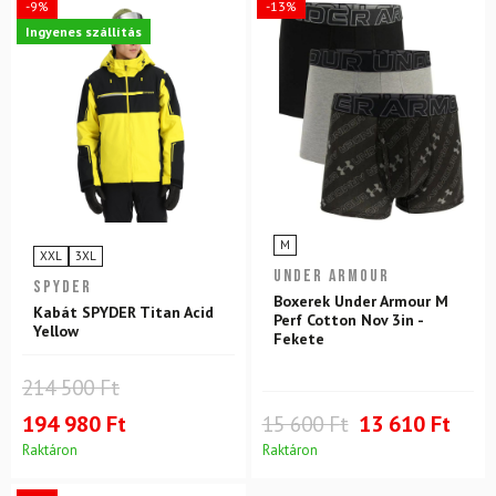
-9%
-13%
Ingyenes szállítás
M
XXL
3XL
UNDER ARMOUR
SPYDER
Boxerek Under Armour M
Kabát SPYDER Titan Acid
Perf Cotton Nov 3in -
Yellow
Fekete
214 500 Ft
194 980 Ft
15 600 Ft
13 610 Ft
Raktáron
Raktáron