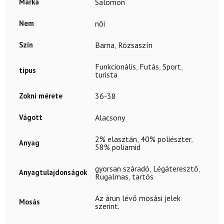
Márka
Salomon
Nem
női
Szín
Barna
,
Rózsaszín
Funkcionális
,
Futás
,
Sport
,
típus
turista
Zokni mérete
36-38
Vágott
Alacsony
2% elasztán
,
40% poliészter
,
Anyag
58% poliamid
gyorsan száradó
,
Légáteresztő
,
Anyagtulajdonságok
Rugalmas
,
tartós
Az árun lévő mosási jelek
Mosás
szerint.