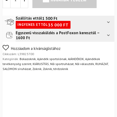
Speed
Pro
Pink
zokni
1 500
Ft
Szállítás ettől
mennyiség
35 000
FT
INGYENES ETTŐL
Egyszerű visszaküldés a PostFoxon keresztül –
Futár a címre
2 400
Ft
1600 Ft
FoxPost
1 500
Ft
Nem biztos a választásában? Semmi gond – a terméket
Hozzáadom a kívánságlistához
egyszerűen visszaküldheti 14 napon belül, indoklás nélkül.
Cikkszám:
L39823700
Mik a visszaküldés feltételei?
Kategóriák:
Bokazoknik
,
Ajándék sportolónak
,
AJÁNDÉKOK
,
Ajándékok
tevékenység szerint
,
KIÁRUSÍTÁS
,
Női sportruházat
,
Női választék
,
RUHÁZAT
,
SALOMON síruházat
,
Zoknik
,
Zoknik, térdzoknik