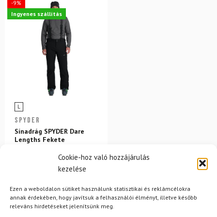
-9%
Ingyenes szállítás
L
SPYDER
Sínadrág SPYDER Dare
Lengths Fekete
Cookie-hoz való hozzájárulás
128 700 Ft
kezelése
116 980 Ft
Ezen a weboldalon sütiket használunk statisztikai és reklámcélokra
Raktáron
annak érdekében, hogy javítsuk a felhasználói élményt, illetve később
releváns hirdetéseket jelenítsünk meg.