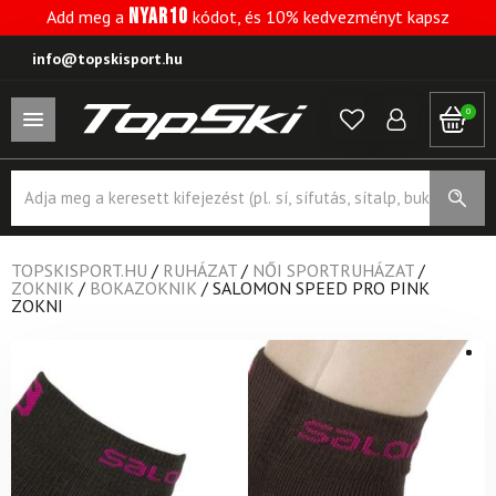
NYAR10
Add meg a
kódot, és 10% kedvezményt kapsz
info@topskisport.hu
0
Products
search
TOPSKISPORT.HU
/
RUHÁZAT
/
NŐI SPORTRUHÁZAT
/
ZOKNIK
/
BOKAZOKNIK
/
SALOMON SPEED PRO PINK
ZOKNI