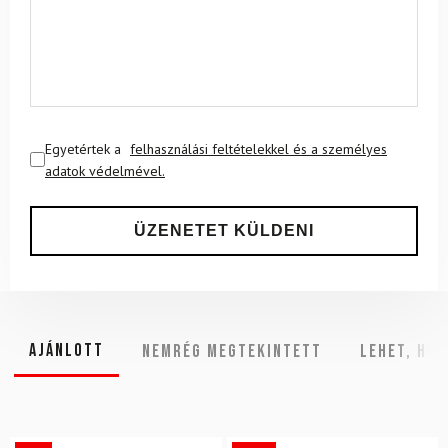
Egyetértek a
felhasználási feltételekkel és a személyes
adatok védelmével.
Ajánlott
NEMRÉG MEGTEKINTETT
Lehet, hog