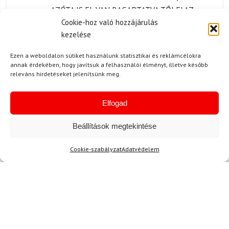
5
/ 5
AZÓTA IS EL VAN RAGADTATVA TŐLE! AZ
Cookie-hoz való hozzájárulás
ANYAGA NAGYON JÓ MINŐSÉGŰ, A CIPŐ
kezelése
KELLEMESEN ILLESZKEDIK A LÁBÁRA.
KÜLÖNÖSEN TETSZIK NEKI A TALPA, AMI
Ezen a weboldalon sütiket használunk statisztikai és reklámcélokra
REMEKÜL TAPAD. AZ ÖSSZES SALOMON
annak érdekében, hogy javítsuk a felhasználói élményt, illetve később
TERMÉK EDDIG BEVÁLT NÁLUNK, EZ SEM
releváns hirdetéseket jelenítsünk meg.
KIVÉTEL! NAGYON ÖRÜLÖK, HOGY EZT
VÁLASZTOTTAM.
Elfogad
Beállítások megtekintése
Kérdése van?
Cookie-szabályzat
Adatvédelem
Kérdése van?