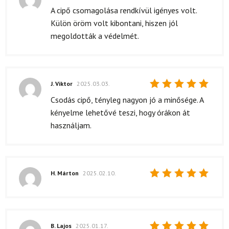
Értékelés:
A cipő csomagolása rendkívül igényes volt.
5
/ 5
Külön öröm volt kibontani, hiszen jól
megoldották a védelmét.
J. Viktor
2025.03.03.
Értékelés:
Csodás cipő, tényleg nagyon jó a minősége. A
5
/ 5
kényelme lehetővé teszi, hogy órákon át
használjam.
H. Márton
2025.02.10.
Értékelés:
5
/ 5
B. Lajos
2025.01.17.