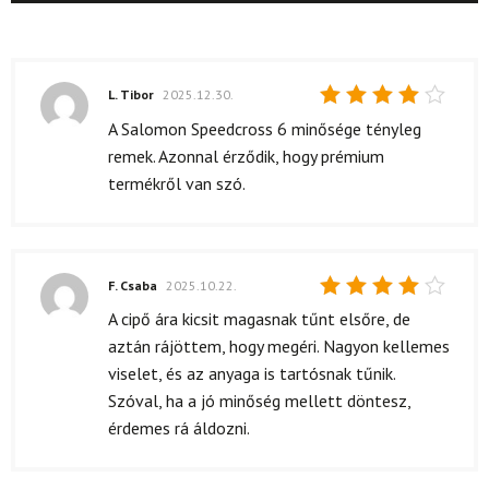
L. Tibor
2025.12.30.
Értékelés:
A Salomon Speedcross 6 minősége tényleg
4
/ 5
remek. Azonnal érződik, hogy prémium
termékről van szó.
F. Csaba
2025.10.22.
Értékelés:
A cipő ára kicsit magasnak tűnt elsőre, de
4
/ 5
aztán rájöttem, hogy megéri. Nagyon kellemes
viselet, és az anyaga is tartósnak tűnik.
Szóval, ha a jó minőség mellett döntesz,
érdemes rá áldozni.