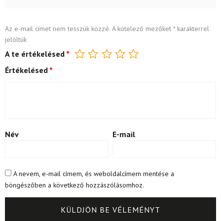
Az e-mail címet nem tesszük közzé.
A kötelező mezőket
*
karakterrel
jelöltük
A te értékelésed
*
Értékelésed
*
Név
E-mail
A nevem, e-mail címem, és weboldalcímem mentése a
böngészőben a következő hozzászólásomhoz.