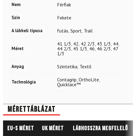
Nem
Férfiak
Szín
Fekete
A lábbeli típusa
futás
,
Sport
,
Trail
41 1/3
,
42
,
42 2/3
,
43 1/3
,
44
,
Méret
44 2/3
,
45 1/3
,
46
,
46 2/3
,
47
1/3
Anyag
Szintetika
,
Textil
Contagrip
,
OrthoLite
,
Technológia
Quicklace™
Mérettáblázat
EU-s méret
UK méret
Lábhosszra megfelelő