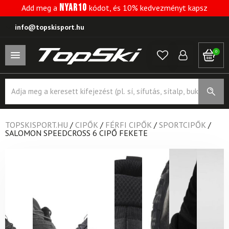
NYAR10
Add meg a
kódot, és 10% kedvezményt kapsz
info@topskisport.hu
0
Products
search
TOPSKISPORT.HU
/
CIPŐK
/
FÉRFI CIPŐK
/
SPORTCIPŐK
/
SALOMON SPEEDCROSS 6 CIPŐ FEKETE