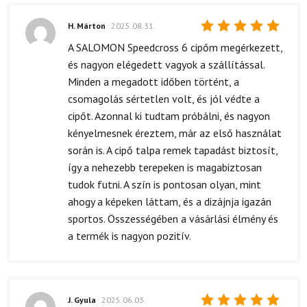
H. Márton
2025.08.31.
Értékelés:
A SALOMON Speedcross 6 cipőm megérkezett,
5
/ 5
és nagyon elégedett vagyok a szállítással.
Minden a megadott időben történt, a
csomagolás sértetlen volt, és jól védte a
cipőt. Azonnal ki tudtam próbálni, és nagyon
kényelmesnek éreztem, már az első használat
során is. A cipő talpa remek tapadást biztosít,
így a nehezebb terepeken is magabiztosan
tudok futni. A szín is pontosan olyan, mint
ahogy a képeken láttam, és a dizájnja igazán
sportos. Összességében a vásárlási élmény és
a termék is nagyon pozitív.
J. Gyula
2025.06.03.