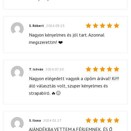
5
/ 5
S. Róbert
2024.09.13.
Értékelés:
Nagyon kényelmes és jól tart. Azonnal
5
/ 5
megszerettm! ❤️
T. István
2024.07.10.
Értékelés:
Nagyon elégedett vagyok a cipőm árával! Ki!!!
5
/ 5
áló választás volt, szuper kényelmes és
strapabíró. 🔥😊
S. Ilona
2024.01.27.
Értékelés:
AJÁNDÉKBA VETTEM A FÉRJEMNEK, ÉS Ő