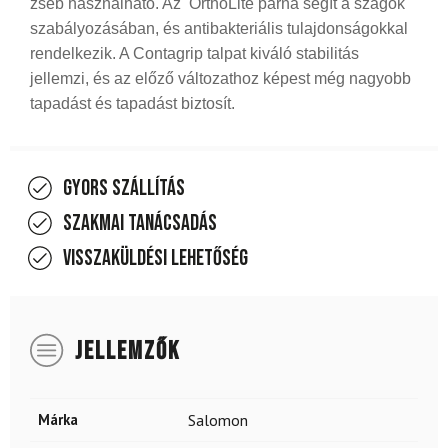
zseb használható. Az OrthoLite párna segít a szagok
szabályozásában, és antibakteriális tulajdonságokkal
rendelkezik. A Contagrip talpat kiváló stabilitás
jellemzi, és az előző változathoz képest még nagyobb
tapadást és tapadást biztosít.
Gyors szállítás
Szakmai tanácsadás
Visszaküldési lehetőség
JELLEMZŐK
Márka
Salomon