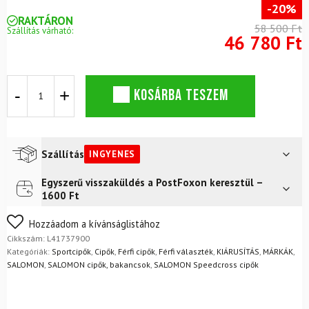
-20%
RAKTÁRON
58 500 Ft
Szállítás várható:
46 780 Ft
SALOMON
KOSÁRBA TESZEM
Speedcross
6
cipő
fekete
mennyiség
Szállítás
INGYENES
Egyszerű visszaküldés a PostFoxon keresztül –
Futár a címre
Ingyenes
1600 Ft
FoxPost
Ingyenes
Nem biztos a választásában? Semmi gond – a terméket
Hozzáadom a kívánságlistához
egyszerűen visszaküldheti 14 napon belül, indoklás nélkül.
Cikkszám:
L41737900
Mik a visszaküldés feltételei?
Kategóriák:
Sportcipők
,
Cipők
,
Férfi cipők
,
Férfi választék
,
KIÁRUSÍTÁS
,
MÁRKÁK
,
SALOMON
,
SALOMON cipők, bakancsok
,
SALOMON Speedcross cipők