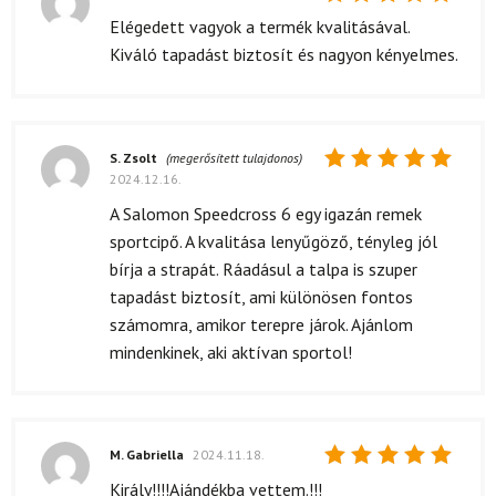
Értékelés:
Elégedett vagyok a termék kvalitásával.
5
/ 5
Kiváló tapadást biztosít és nagyon kényelmes.
S. Zsolt
(megerősített tulajdonos)
2024.12.16.
Értékelés:
5
/ 5
A Salomon Speedcross 6 egy igazán remek
sportcipő. A kvalitása lenyűgöző, tényleg jól
bírja a strapát. Ráadásul a talpa is szuper
tapadást biztosít, ami különösen fontos
számomra, amikor terepre járok. Ajánlom
mindenkinek, aki aktívan sportol!
M. Gabriella
2024.11.18.
Értékelés:
Király!!!!Ajándékba vettem.!!!