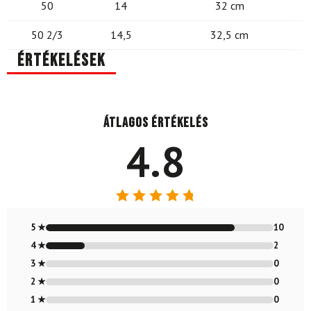
50
14
32 cm
50 2/3
14,5
32,5 cm
Értékelések
Átlagos értékelés
4.8
Értékelés:
4.83
/ 5
5 ★
10
4 ★
2
3 ★
0
2 ★
0
1 ★
0