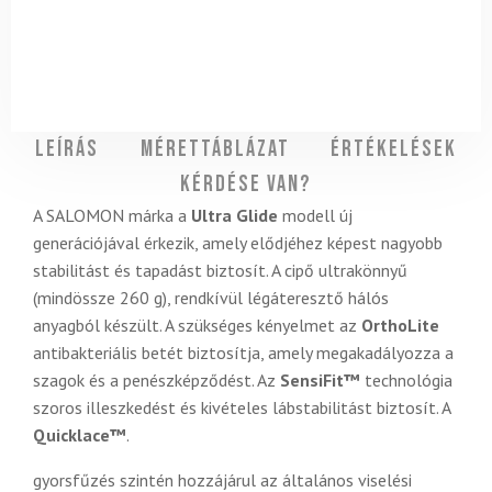
Leírás
Mérettáblázat
Értékelések
Kérdése van?
A SALOMON márka a
Ultra Glide
modell új
generációjával érkezik, amely elődjéhez képest nagyobb
stabilitást és tapadást biztosít. A cipő ultrakönnyű
(mindössze 260 g), rendkívül légáteresztő hálós
anyagból készült. A szükséges kényelmet az
OrthoLite
antibakteriális betét biztosítja, amely megakadályozza a
szagok és a penészképződést. Az
SensiFit™
technológia
szoros illeszkedést és kivételes lábstabilitást biztosít. A
Quicklace™
.
gyorsfűzés szintén hozzájárul az általános viselési