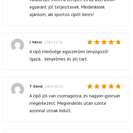
egyaránt jól teljesítenek. Mindenkinek
ajánlom, aki sportos cipőt keres!
J. Viktor
2024.12.25.
Értékelés:
A cipő minősége egyszerűen lenyűgöző!
5
/ 5
Igazá... kényelmes és jól tart.
T. Dávid
2024.10.31.
Értékelés:
A cipő jól van csomagolva, és nagyon gyorsan
5
/ 5
megérkezett. Megrendelés után szinte
azonnal útnak indult.