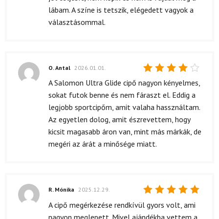
lábam. A színe is tetszik, elégedett vagyok a
választásommal.
O. Antal
2026.01.01.
Értékelés:
A Salomon Ultra Glide cipő nagyon kényelmes,
4
/ 5
sokat futok benne és nem fáraszt el. Eddig a
legjobb sportcipőm, amit valaha hassználtam.
Az egyetlen dolog, amit észrevettem, hogy
kicsit magasabb áron van, mint más márkák, de
megéri az árát a minősége miatt.
R. Mónika
2025.12.29.
Értékelés:
A cipő megérkezése rendkívül gyors volt, ami
5
/ 5
nagyon meglepett. Mivel ajándékba vettem a