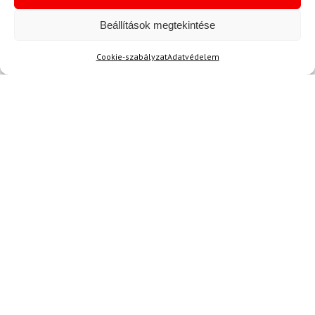
Beállítások megtekintése
Cookie-szabályzat
Adatvédelem
Kérdése van?
info@topskisport.hu
Név
E-mail