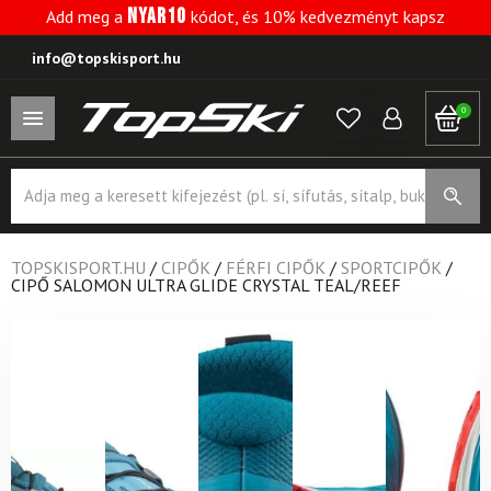
NYAR10
Add meg a
kódot, és 10% kedvezményt kapsz
info@topskisport.hu
0
Products
search
TOPSKISPORT.HU
/
CIPŐK
/
FÉRFI CIPŐK
/
SPORTCIPŐK
/
CIPŐ SALOMON ULTRA GLIDE CRYSTAL TEAL/REEF