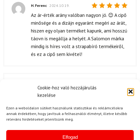
H. Ferenc
2024.10.19.
Értékelés:
Az ár-érték arány valóban nagyon jó. 😊 A cipő
5
/ 5
minősége és a dizájn egyaránt megéri az árát,
hiszen egy olyan terméket kapunk, ami hosszú
táovn is megállja a helyét. A Salomon márka
mindig is híres volt a strapabíró termékeiről,
és ez a cipő sem kivétel!
P. Erika
2024.04.21.
Cookie-hoz való hozzájárulás
Értékelés:
Ajándékba vettem a férjemnek, és teljesen el
kezelése
5
/ 5
van ragadtatva tőle. A cipő minősége
kiemelkedő, és úgy tűnik, hogy tartós lesz!
Ezen a weboldalon sütiket használunk statisztikai és reklámcélokra
annak érdekében, hogy javítsuk a felhasználói élményt, illetve később
releváns hirdetéseket jelenítsünk meg.
Kérdése van?
Elfogad