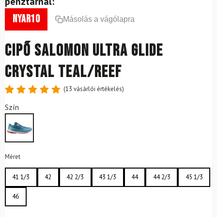
pénztárnál:
nyar10
Másolás a vágólapra
Cipő SALOMON Ultra Glide
Crystal Teal/Reef
(
13
vásárlói értékelés)
Értékelés
13
Szín
4.85
az
5-ből,
értékelés
alapján
Méret
41 1/3
42
42 2/3
43 1/3
44
44 2/3
45 1/3
46