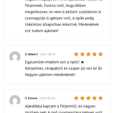
férjemnek, fontos volt, hogy időben
megérkezzen, és nem is kellett csalódnom. A
csomagolás is igényes volt, a cipők pedig
tökéletes állapotban érkeztek. Mindenkinek
ezt tudom ajánlani!
S. Róbert
2025.08.01.
Értékelés:
Egyszerűen imádom ezt a cipőt! 🔥
5
/ 5
Kényelmes, strapabíró és szuper jól néz ki! 👍
Nagyon ajánlom mindenkinek!
S. Emese
2025.06.03.
Értékelés:
Ajándékba kaptam a férjemtől, és nagyon
5
/ 5
örültem neki. A cipő csomagolása igényes volt,