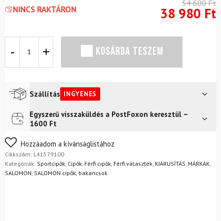
54 600
Ft
NINCS RAKTÁRON
38 980
Ft
Cipő
KOSÁRBA TESZEM
SALOMON
Ultra
Glide
Crystal
Teal/Reef
Szállítás
INGYENES
mennyiség
Egyszerű visszaküldés a PostFoxon keresztül –
Futár a címre
Ingyenes
1600 Ft
FoxPost
Ingyenes
Nem biztos a választásában? Semmi gond – a terméket
Hozzáadom a kívánságlistához
egyszerűen visszaküldheti 14 napon belül, indoklás nélkül.
Cikkszám:
L41579100
Mik a visszaküldés feltételei?
Kategóriák:
Sportcipők
,
Cipők
,
Férfi cipők
,
Férfi választék
,
KIÁRUSÍTÁS
,
MÁRKÁK
,
SALOMON
,
SALOMON cipők, bakancsok