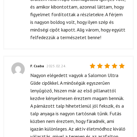
és amikor kibontottam, azonnal láttam, hogy
figyelmet fordítottak a részletekre. A férjem
is nagyon boldog volt, hogy ilyen szép és
minőségi cipőt kapott. Alig várom, hogy együtt
felfedezzük a természetet benne!
F. Csaba
2025.02.24.
Értékelés:
Nagyon elégedett vagyok a Salomon Ultra
5
/ 5
Glide cipőkkel. A minőségük egyszerűen
lenyűgöző, hiszen már az első pillanattól
kezdve kényelmesen éreztem magam bennük.
A párnázott talp hihetetlenül jól fekszik, és a
talp anyaga is nagyon tartósnak tűnik. Futás
közben nem éreztem, hogy fáradnék, ami
igazán különleges. Az aktív életmódhoz kiváló
választás, mivel a terepen és az aszfalton