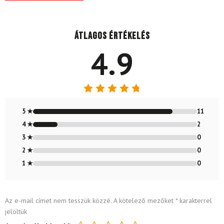
Átlagos értékelés
4.9
Értékelés:
4.85
/ 5
5 ★
11
4 ★
2
3 ★
0
2 ★
0
1 ★
0
Az e-mail címet nem tesszük közzé.
A kötelező mezőket
*
karakterrel
jelöltük