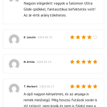
Értékelés:
Nagyon elégedett vagyok a Salomon Ultra
5
/ 5
Glide cpiőkkel, fantasztikus befektetés volt!
Az ár-értk arány tökéletes.
K. László
2026.01.31.
Értékelés:
4
/ 5
N. Attila
2026.01.23.
Értékelés:
5
/ 5
T. Norbert
2026.01.17.
Értékelés:
A cipő nagyon kényelmes, és az anyaga is
5
/ 5
remek minőségű. Még hoszsú futások során is
jól teljesít, nem kopik és nem is fájdul meg a