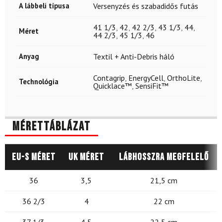
A lábbeli típusa
Versenyzés és szabadidős futás
41 1/3
,
42
,
42 2/3
,
43 1/3
,
44
,
Méret
44 2/3
,
45 1/3
,
46
Anyag
Textil + Anti-Debris háló
Contagrip
,
EnergyCell
,
OrthoLite
,
Technológia
Quicklace™
,
SensiFit™
Mérettáblázat
EU-s méret
UK méret
Lábhosszra megfelelő
36
3,5
21,5 cm
36 2/3
4
22 cm