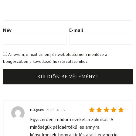
Név
E-mail
A nevem, e-mail címem, és weboldalcímem mentése a
böngészőben a következő hozzászólásomhoz.
F. Ágnes
2026.02.13.
Értékelés:
Egyszerűen imádom ezeket a zoknikat! A
5
/ 5
minőségük példaértékű, és annyira
kényelmesek, hogy a síelés alatt egy percig