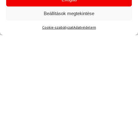
dobozban érkezett, ami ajándéknak is kiváló.
Minden egyes zokni sértetlenül érkezett, és ez
Beállítások megtekintése
nagy plusz pont számomra.
Cookie-szabályzat
Adatvédelem
Kérdése van?
Kérdése van?
info@topskisport.hu
Név