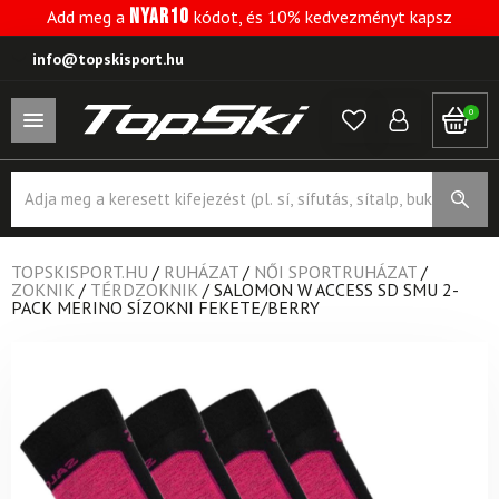
NYAR10
Add meg a
kódot, és 10% kedvezményt kapsz
info@topskisport.hu
0
Products
search
TOPSKISPORT.HU
/
RUHÁZAT
/
NŐI SPORTRUHÁZAT
/
ZOKNIK
/
TÉRDZOKNIK
/
SALOMON W ACCESS SD SMU 2-
PACK MERINO SÍZOKNI FEKETE/BERRY