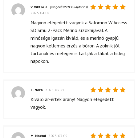
V. Viktória
(megerősített tulajdonos)
2025.04.02.
Értékelés:
5
/ 5
Nagyon elégedett vagyok a Salomon W Access
SD Smu 2-Pack Merino sízoknijával. A
minősége igazán kiváló, és a merinó gyapjú
nagyon kellemes érzés a bőrön. A zoknik jól
tartanak és melegen is tartják a lábat a hideg
napokon.
T. Nóra
2025.03.31.
Értékelés:
Kiváló ár-érték arány! Nagyon elégedett
5
/ 5
vagyok.
M. Noémi
2025.03.09.