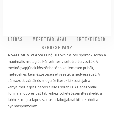
Leírás
Mérettáblázat
Értékelések
Kérdése van?
A SALOMON W Access
női sízoknit a téli sportok során a
maximális meleg és kényelmes viseletre tervezték. A
merinógyapjúnak köszönhetően kellemesen puhák,
melegek és természetesen elvezetik a nedvességet. A
párnázott zónák és megerősítések biztosítják a
kényelmet egész napos síelés során is. Az anatómiai
forma a jobb és bal lábfejhez tökéletesen illeszkedik a
lábhoz, míg a lapos varrás a lábujjaknál kiküszöböli a
nyomáspontokat.