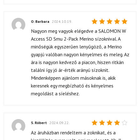
O. Barbara
2024.10.19.
Értékelés:
Nagyon meg vagyok elégedve a SALOMON W
5
/ 5
Access SD Smu 2-Pack Merino sízoknival. A
minőségük egyszerűen lenyűgöző, a Merino
gyapjú valóban nagyon kényelmes és meleg. Az
ára is nagyon kedvező a piacon, hiszen ritkán
találni így jó ár-érték arányú sízoknit.
Mindenképpen ajánlom másoknak is, akik
keresnek egy megbízható és kényelmes
megoldást a síeléshez.
S. Róbert
2024.09.22.
Értékelés:
Az áruházban rendeltem a zoknikat, és a
4
/ 5