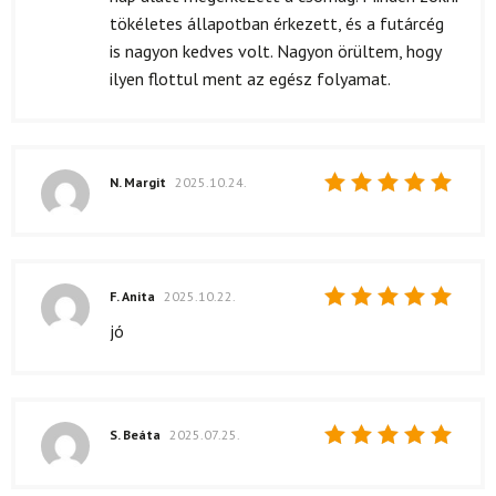
tökéletes állapotban érkezett, és a futárcég
is nagyon kedves volt. Nagyon örültem, hogy
ilyen flottul ment az egész folyamat.
N. Margit
2025.10.24.
Értékelés:
5
/ 5
F. Anita
2025.10.22.
Értékelés:
jó
5
/ 5
S. Beáta
2025.07.25.
Értékelés:
5
/ 5