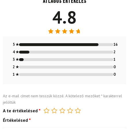
Átlagos értékelés
4.8
Értékelés:
4.79
/ 5
5 ★
16
4 ★
2
3 ★
1
2 ★
0
1 ★
0
Az e-mail címet nem tesszük közzé.
A kötelező mezőket
*
karakterrel
jelöltük
A te értékelésed
*
Értékelésed
*