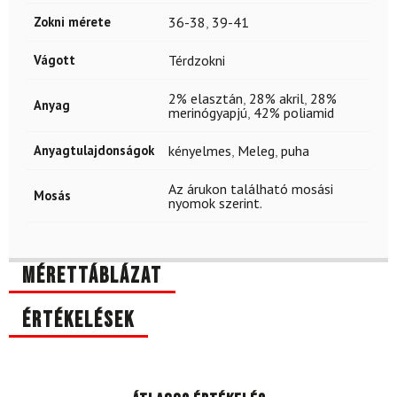
Zokni mérete
36-38
,
39-41
Vágott
Térdzokni
2% elasztán
,
28% akril
,
28%
Anyag
merinógyapjú
,
42% poliamid
Anyagtulajdonságok
kényelmes
,
Meleg
,
puha
Az árukon található mosási
Mosás
nyomok szerint.
Mérettáblázat
Értékelések