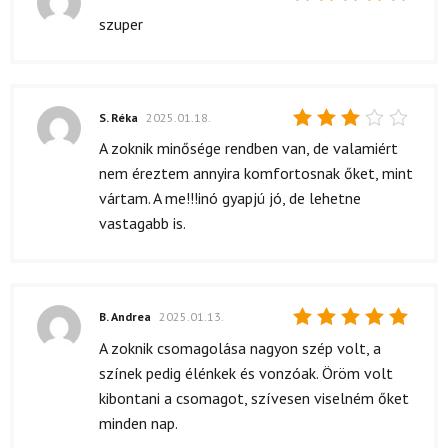
Értékelés:
szuper
5
/ 5
S. Réka
2025.01.18.
Értékelés:
A zoknik minősége rendben van, de valamiért
3
/ 5
nem éreztem annyira komfortosnak őket, mint
vártam. A me!!!inó gyapjú jó, de lehetne
vastagabb is.
B. Andrea
2025.01.13.
Értékelés:
A zoknik csomagolása nagyon szép volt, a
5
/ 5
színek pedig élénkek és vonzóak. Öröm volt
kibontani a csomagot, szívesen viselném őket
minden nap.