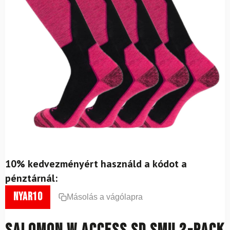
10% kedvezményért használd a kódot a
pénztárnál:
nyar10
Másolás a vágólapra