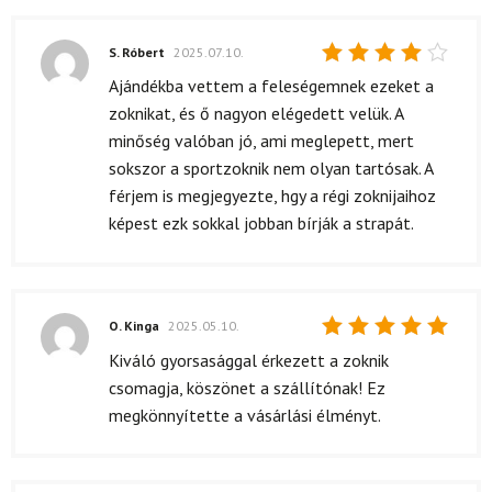
S. Róbert
2025.07.10.
Értékelés:
Ajándékba vettem a feleségemnek ezeket a
4
/ 5
zoknikat, és ő nagyon elégedett velük. A
minőség valóban jó, ami meglepett, mert
sokszor a sportzoknik nem olyan tartósak. A
férjem is megjegyezte, hgy a régi zoknijaihoz
képest ezk sokkal jobban bírják a strapát.
O. Kinga
2025.05.10.
Értékelés:
Kiváló gyorsasággal érkezett a zoknik
5
/ 5
csomagja, köszönet a szállítónak! Ez
megkönnyítette a vásárlási élményt.