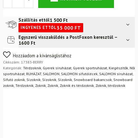
W
Access
SD
Smu
1 500
Ft
Szállítás ettől
2-
35 000
FT
INGYENES ETTŐL
Pack
Merino
Egyszerű visszaküldés a PostFoxon keresztül –
Futár a címre
2 400
Ft
Sízokni
1600 Ft
Fekete/Berry
FoxPost
1 500
Ft
mennyiség
Nem biztos a választásában? Semmi gond – a terméket
Hozzáadom a kívánságlistához
egyszerűen visszaküldheti 14 napon belül, indoklás nélkül.
Cikkszám:
17383-BERRY
Mik a visszaküldés feltételei?
Kategóriák:
Térdzoknik
,
Gyerek síruházat
,
Gyerek sportruházat
,
Kiegészítők
,
Női
sportruházat
,
RUHÁZAT
,
SALOMON
,
SALOMON sífutólécek
,
SALOMON síruházat
,
Sífutó zoknik
,
Sízoknik
,
Sízoknik
,
Sízoknik
,
Snowboard bakancsok
,
Snowboard
zoknik
,
Térdzoknik
,
Zoknik
,
Zoknik
,
Zoknik és térdzoknik
,
Zoknik, térdzoknik