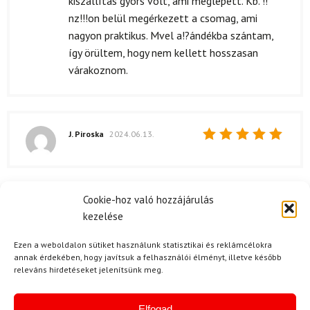
kiszállítás gyors volt, ami meglepett. Kb. !!
nz!!!on belül megérkezett a csomag, ami
nagyon praktikus. Mvel a!?ándékba szántam,
így örültem, hogy nem kellett hosszasan
várakoznom.
J. Piroska
2024.06.13.
Értékelés:
5
/ 5
Cookie-hoz való hozzájárulás
N. Margit
2024.06.04.
kezelése
Értékelés:
Rendeltem két csomag zoknit, és azokat
5
/ 5
nagyon gyorsan megkaptam. A szállítási idő
Ezen a weboldalon sütiket használunk statisztikai és reklámcélokra
annak érdekében, hogy javítsuk a felhasználói élményt, illetve később
pontosan azt ígérték, és én is örültem, hogy
releváns hirdetéseket jelenítsünk meg.
nem kellett sokáig várakoznom. Ráadásul a
csomagolás is nagyon igényes volt, szép
Elfogad