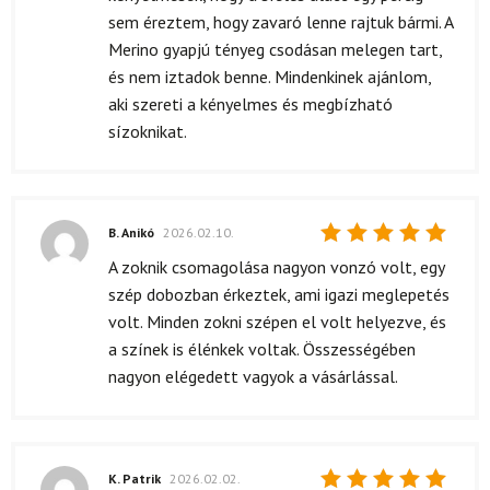
sem éreztem, hogy zavaró lenne rajtuk bármi. A
Merino gyapjú tényeg csodásan melegen tart,
és nem iztadok benne. Mindenkinek ajánlom,
aki szereti a kényelmes és megbízható
sízoknikat.
B. Anikó
2026.02.10.
Értékelés:
A zoknik csomagolása nagyon vonzó volt, egy
5
/ 5
szép dobozban érkeztek, ami igazi meglepetés
volt. Minden zokni szépen el volt helyezve, és
a színek is élénkek voltak. Összességében
nagyon elégedett vagyok a vásárlással.
K. Patrik
2026.02.02.