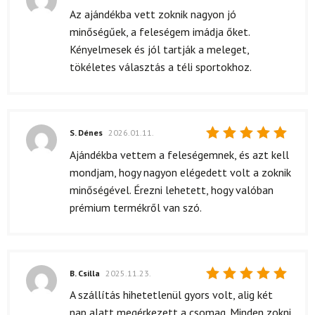
Értékelés:
Az ajándékba vett zoknik nagyon jó
5
/ 5
minőségűek, a feleségem imádja őket.
Kényelmesek és jól tartják a meleget,
tökéletes választás a téli sportokhoz.
S. Dénes
2026.01.11.
Értékelés:
Ajándékba vettem a feleségemnek, és azt kell
5
/ 5
mondjam, hogy nagyon elégedett volt a zoknik
minőségével. Érezni lehetett, hogy valóban
prémium termékről van szó.
B. Csilla
2025.11.23.
Értékelés:
A szállítás hihetetlenül gyors volt, alig két
5
/ 5
nap alatt megérkezett a csomag. Minden zokni