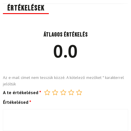
Értékelések
Átlagos értékelés
0.0
Az e-mail címet nem tesszük közzé.
A kötelező mezőket
*
karakterrel
jelöltük
A te értékelésed
*
Értékelésed
*