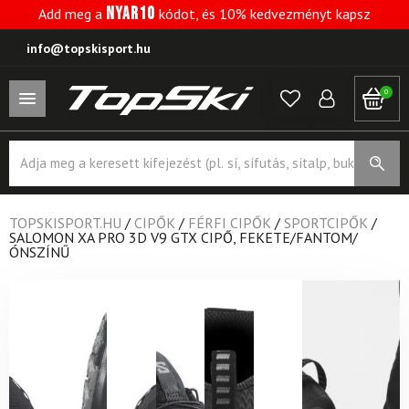
NYAR10
Add meg a
kódot, és 10% kedvezményt kapsz
info@topskisport.hu
0
Products
search
TOPSKISPORT.HU
/
CIPŐK
/
FÉRFI CIPŐK
/
SPORTCIPŐK
/
SALOMON XA PRO 3D V9 GTX CIPŐ, FEKETE/FANTOM/
ÓNSZÍNŰ