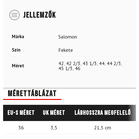
JELLEMZŐK
Márka
Salomon
Szín
Fekete
42
,
42 2/3
,
43 1/3
,
44
,
44 2/3
,
Méret
45 1/3
,
46
Mérettáblázat
EU-s méret
UK méret
Lábhosszra megfelelő
36
3,5
21,5 cm