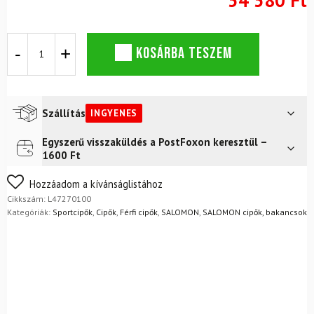
SALOMON
KOSÁRBA TESZEM
XA
PRO
3D
V9
GTX
Szállítás
INGYENES
cipő,
fekete/fantom/
Egyszerű visszaküldés a PostFoxon keresztül –
Futár a címre
Ingyenes
ónszínű
1600 Ft
mennyiség
FoxPost
Ingyenes
Nem biztos a választásában? Semmi gond – a terméket
Hozzáadom a kívánságlistához
egyszerűen visszaküldheti 14 napon belül, indoklás nélkül.
Cikkszám:
L47270100
Mik a visszaküldés feltételei?
Kategóriák:
Sportcipők
,
Cipők
,
Férfi cipők
,
SALOMON
,
SALOMON cipők, bakancsok