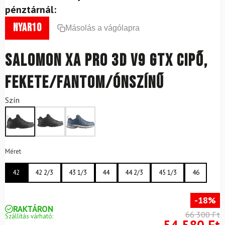
pénztárnál:
nyar10
Másolás a vágólapra
SALOMON XA PRO 3D V9 GTX cipő,
fekete/fantom/ónszínű
Szín
Méret
42
42 2/3
43 1/3
44
44 2/3
45 1/3
46
-18%
RAKTÁRON
66 300 Ft
Szállítás várható:
54 580 Ft