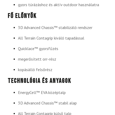
gyors túrázáshoz és aktív outdoor használatra
Fő előnyök
3D Advanced Chassis™ stabilizáló rendszer
All Terrain Contagrip kiváló tapadással
Quicklace™ gyorsfűzés
megerősített orr-rész
kopásálló felsőrész
Technológia és anyagok
EnergyCell™ EVA középtalp
3D Advanced Chassis™ stabil alap
All Terrain Contagrip külső talp