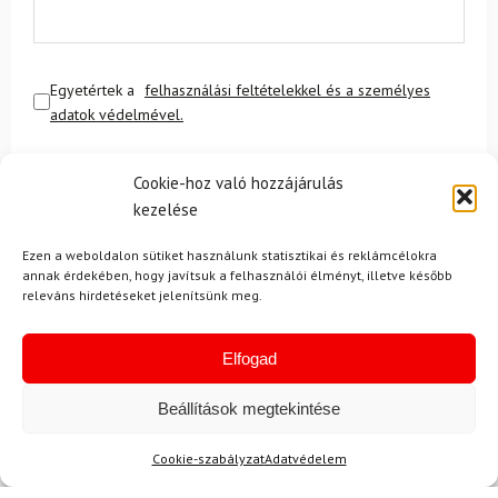
Egyetértek a
felhasználási feltételekkel és a személyes
adatok védelmével.
Cookie-hoz való hozzájárulás
kezelése
Ezen a weboldalon sütiket használunk statisztikai és reklámcélokra
annak érdekében, hogy javítsuk a felhasználói élményt, illetve később
releváns hirdetéseket jelenítsünk meg.
Ajánlott
NEMRÉG MEGTEKINTETT
Lehet, hog
Elfogad
Beállítások megtekintése
-25%
Cookie-szabályzat
Adatvédelem