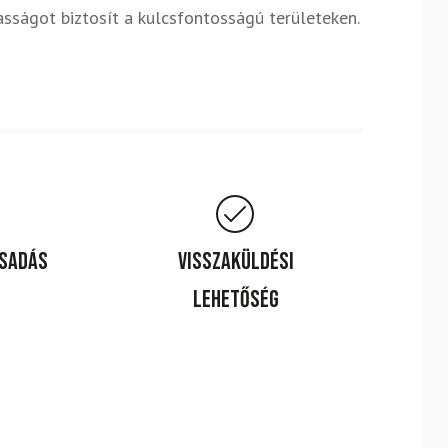
sságot biztosít a kulcsfontosságú területeken.
csadás
Visszaküldési
lehetőség