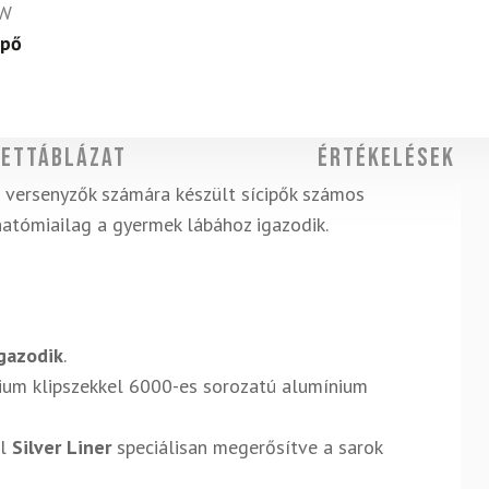
GW
ipő
ettáblázat
Értékelések
es versenyzők számára készült sícipők számos
natómiailag a gyermek lábához igazodik.
gazodik
.
nium klipszekkel 6000-es sorozatú alumínium
el
Silver Liner
speciálisan megerősítve a sarok