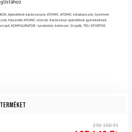
? Semmi gond – a terméket egyszerűen visszaküldheti 14
glistához
.
Mik a visszaküldés feltételei?
ÉKOK
,
Ajándékok karácsonyra
,
ATOMIC
,
ATOMIC síbakancsok
,
Gyermek
csok
,
Használt ATOMIC sílécek
,
Karácsonyi ajándékok gyerekeknek
,
sícipő
,
KONFIGURATOR - Lesiklóléc kötéssel
,
Sícipők
,
TÉLI SPORTOK
 terméket
230 100
Ft