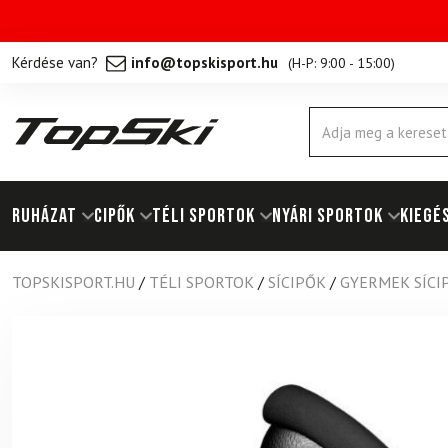
Kérdése van?
info@topskisport.hu
(
H-P: 9:00 - 15:00
)
Products
search
RUHÁZAT
Cipők
TÉLI SPORTOK
NYÁRI SPORTOK
KIEGÉ
TOPSKISPORT.HU
/
TÉLI SPORTOK
/
SÍCIPŐK
/
GYERMEK SÍCI