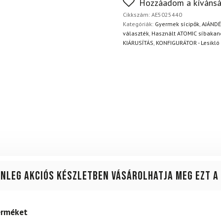
Nem biztos a választásában
Hozzáadom a kívánsá
napon belül, indoklás nélkül
Cikkszám:
AE5025440
Kategóriák:
Gyermek sícipők
,
AJÁND
választék
,
Használt ATOMIC síbakan
KIÁRUSÍTÁS
,
KONFIGURÁTOR - Lesikló 
enleg akciós készletben vásárolhatja meg ezt a
terméket