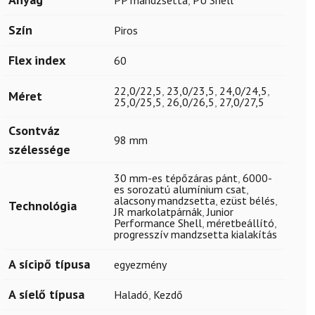
PP mandzsetta
,
PU Shell
Szín
Piros
Flex index
60
22,0/22,5
,
23,0/23,5
,
24,0/24,5
,
Méret
25,0/25,5
,
26,0/26,5
,
27,0/27,5
Csontváz
98 mm
szélessége
30 mm-es tépőzáras pánt
,
6000-
es sorozatú alumínium csat
,
alacsony mandzsetta
,
ezüst bélés
,
Technológia
JR markolatpárnák
,
Junior
Performance Shell
,
méretbeállító
,
progresszív mandzsetta kialakítás
A sícipő típusa
egyezmény
A síelő típusa
Haladó
,
Kezdő