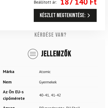
187 140
Ft
Beállított ár:
Készlet megtekintése:
Kérdése van?
JELLEMZŐK
Márka
Atomic
Nem
Gyermekek
Az Ön EU-s
40-41
,
41-42
cipőmérete
Anyag