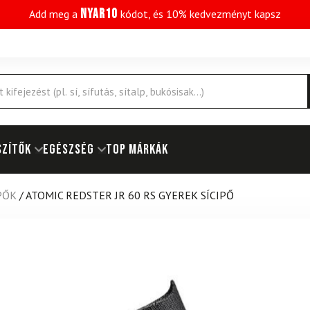
NYAR10
Add meg a
kódot, és 10% kedvezményt kapsz
SZÍTŐK
EGÉSZSÉG
Top márkák
PŐK
/
ATOMIC REDSTER JR 60 RS GYEREK SÍCIPŐ