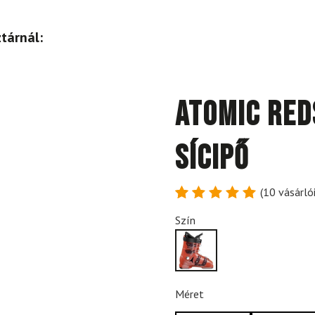
tárnál:
ATOMIC Red
sícipő
(
10
vásárlói
Értékelés
10
Szín
5
az 5-
ből,
értékelés
alapján
Méret