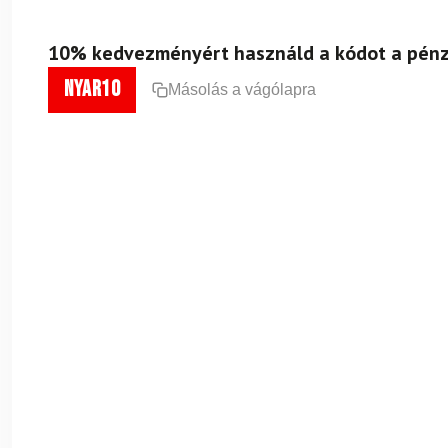
10% kedvezményért használd a kódot a pénz
nyar10
Másolás a vágólapra