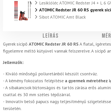
Lesiklóléc ATOMIC Redster J4 + L 6 
ATOMIC Redster JR 60 RS gyerek síc
Síbot ATOMIC Amt Black
Leírás
Mér
Gyerek sícipő
ATOMIC Redster JR 60 RS
A fiatal, ígéret
figyelemre méltó kütyüvel vannak felszerelve. A sícipő a
Jellemzők:
- Kiváló minőségű poliuretánból készült csontváz.
- A kémény fokozatos felépítése
a gyermek méretéhez i
- A síbakancsok biztonságos és tartós zárása erős alumí
csattal és 30 mm széles tépőzárral.
- Innovatív belső papucs nagy teljesítményű szigeteléss
területén.