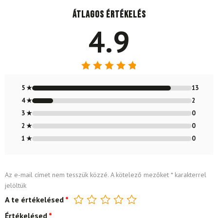
Átlagos értékelés
4.9
Értékelés:
4.87
/ 5
5 ★
13
4 ★
2
3 ★
0
2 ★
0
1 ★
0
Az e-mail címet nem tesszük közzé.
A kötelező mezőket
*
karakterrel
jelöltük
A te értékelésed
*
Értékelésed
*