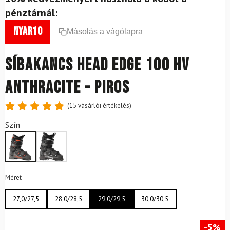
pénztárnál:
nyar10
Másolás a vágólapra
Síbakancs Head EDGE 100 HV
ANTHRACITE - PIROS
(
15
vásárlói értékelés)
Értékelés
15
Szín
4.87
az
5-ből,
értékelés
alapján
Méret
27,0/27,5
28,0/28,5
29,0/29,5
30,0/30,5
-5%