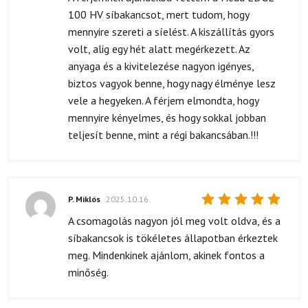
5
/ 5
100 HV síbakancsot, mert tudom, hogy
mennyire szereti a síelést. A kiszállítás gyors
volt, alig egy hét alatt megérkezett. Az
anyaga és a kivitelezése nagyon igényes,
biztos vagyok benne, hogy nagy élménye lesz
vele a hegyeken. A férjem elmondta, hogy
mennyire kényelmes, és hogy sokkal jobban
teljesít benne, mint a régi bakancsában.!!!
P. Miklós
2025.10.16.
Értékelés:
A csomagolás nagyon jól meg volt oldva, és a
5
/ 5
síbakancsok is tökéletes állapotban érkeztek
meg. Mindenkinek ajánlom, akinek fontos a
minőség.