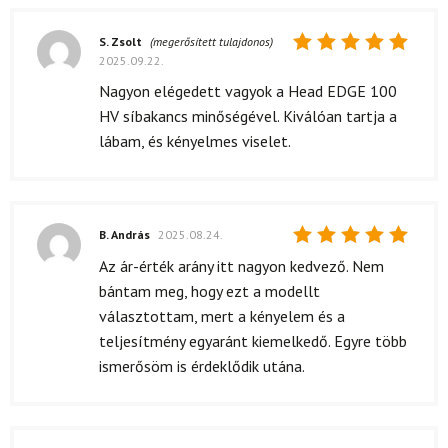
S. Zsolt
(megerősített tulajdonos)
2025.09.22.
Értékelés:
5
/ 5
Nagyon elégedett vagyok a Head EDGE 100
HV síbakancs minőségével. Kiválóan tartja a
lábam, és kényelmes viselet.
B. András
2025.08.24.
Értékelés:
Az ár-érték arány itt nagyon kedvező. Nem
5
/ 5
bántam meg, hogy ezt a modellt
választottam, mert a kényelem és a
teljesítmény egyaránt kiemelkedő. Egyre több
ismerősöm is érdeklődik utána.