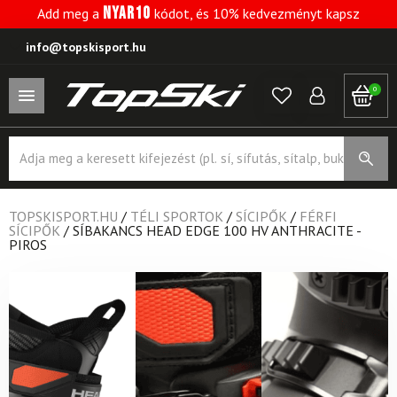
NYAR10
Add meg a
kódot, és 10% kedvezményt kapsz
info@topskisport.hu
0
Products
search
TOPSKISPORT.HU
/
TÉLI SPORTOK
/
SÍCIPŐK
/
FÉRFI
SÍCIPŐK
/
SÍBAKANCS HEAD EDGE 100 HV ANTHRACITE -
PIROS