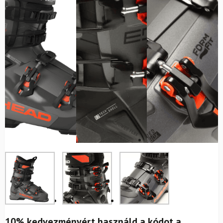
10% kedvezményért használd a kódot a