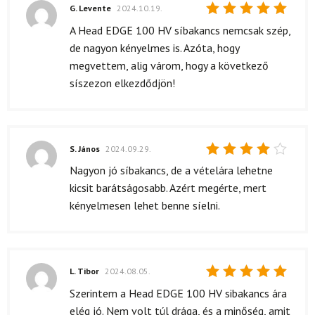
G. Levente
2024.10.19.
Értékelés:
A Head EDGE 100 HV síbakancs nemcsak szép,
5
/ 5
de nagyon kényelmes is. Azóta, hogy
megvettem, alig várom, hogy a következő
síszezon elkezdődjön!
S. János
2024.09.29.
Értékelés:
Nagyon jó síbakancs, de a vételára lehetne
4
/ 5
kicsit barátságosabb. Azért megérte, mert
kényelmesen lehet benne síelni.
L. Tibor
2024.08.05.
Értékelés:
Szerintem a Head EDGE 100 HV sibakancs ára
5
/ 5
elég jó. Nem volt túl drága, és a minőség, amit