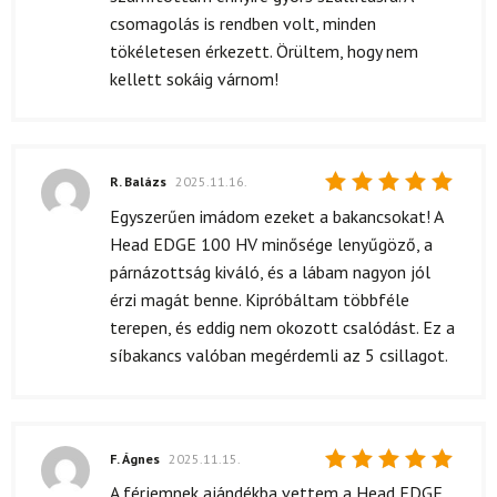
csomagolás is rendben volt, minden
tökéletesen érkezett. Örültem, hogy nem
kellett sokáig várnom!
R. Balázs
2025.11.16.
Értékelés:
Egyszerűen imádom ezeket a bakancsokat! A
5
/ 5
Head EDGE 100 HV minősége lenyűgöző, a
párnázottság kiváló, és a lábam nagyon jól
érzi magát benne. Kipróbáltam többféle
terepen, és eddig nem okozott csalódást. Ez a
síbakancs valóban megérdemli az 5 csillagot.
F. Ágnes
2025.11.15.
Értékelés:
A férjemnek ajándékba vettem a Head EDGE