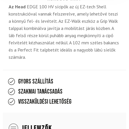
Az Head
EDGE 100 HV sícipők az új EZ-tech Shell
konstrukcióval vannak felszerelve, amely lehetővé teszi
a könnyű fel- és levételt. Az EZ-Walk eszköz a Grip Walk
talppal kombinálva javítja a mobilitást járás közben. A
láb felső része körül puhább anyag megkönnyíti a cipő
felvitelét kézhasználat nélkül. A 102 mm széles bakancs
és a Perfect Fit talpbetét ideális a nagyobb lábú síelők
számára.
Gyors szállítás
Szakmai tanácsadás
Visszaküldési lehetőség
JELLEMZŐK