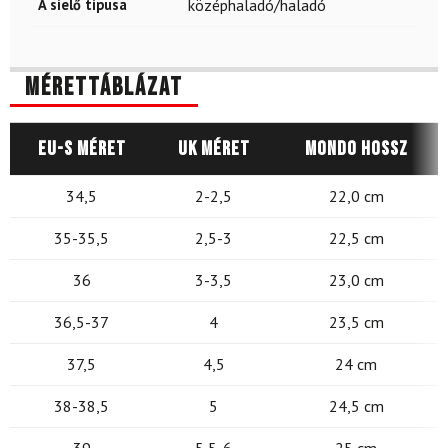
A síelő típusa
középhaladó/haladó
Mérettáblázat
EU-s méret
UK méret
Mondo hossz
34,5
2-2,5
22,0 cm
35-35,5
2,5-3
22,5 cm
36
3-3,5
23,0 cm
36,5-37
4
23,5 cm
37,5
4,5
24 cm
38-38,5
5
24,5 cm