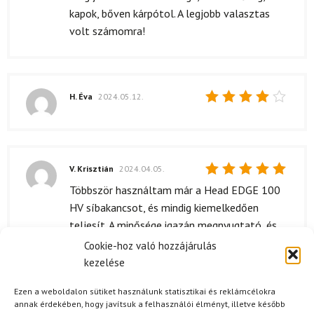
kapok, bőven kárpótol. A legjobb valasztas
volt számomra!
H. Éva
2024.05.12.
Értékelés:
4
/ 5
V. Krisztián
2024.04.05.
Értékelés:
Többször használtam már a Head EDGE 100
5
/ 5
HV síbakancsot, és mindig kiemelkedően
teljesít. A minősége igazán megnyugtató, és
nagyon sokáig kitart. A kényelem, amit nyújt,
Cookie-hoz való hozzájárulás
plusz pont!
kezelése
Ezen a weboldalon sütiket használunk statisztikai és reklámcélokra
annak érdekében, hogy javítsuk a felhasználói élményt, illetve később