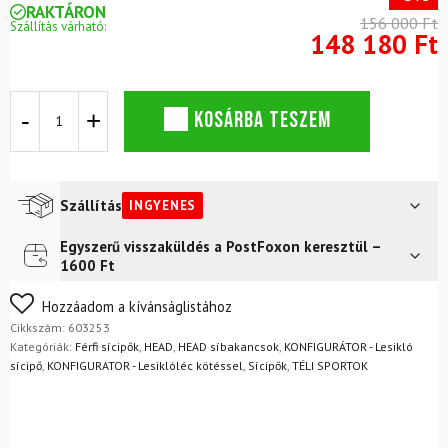
RAKTÁRON
156 000 Ft
Szállítás várható:
148 180 Ft
Síbakancs
KOSÁRBA TESZEM
Head
EDGE
100
HV
ANTHRACITE
Szállítás
INGYENES
-
PIROS
Egyszerű visszaküldés a PostFoxon keresztül –
Futár a címre
Ingyenes
mennyiség
1600 Ft
FoxPost
Ingyenes
Nem biztos a választásában? Semmi gond – a terméket
Hozzáadom a kívánságlistához
egyszerűen visszaküldheti 14 napon belül, indoklás nélkül.
Cikkszám:
603253
Mik a visszaküldés feltételei?
Kategóriák:
Férfi sícipők
,
HEAD
,
HEAD síbakancsok
,
KONFIGURÁTOR - Lesikló
sícipő
,
KONFIGURATOR - Lesiklóléc kötéssel
,
Sícipők
,
TÉLI SPORTOK