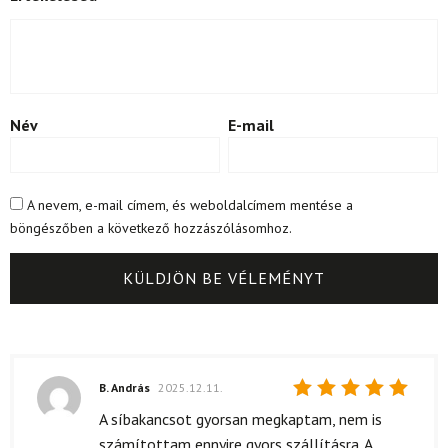
Név
E-mail
A nevem, e-mail címem, és weboldalcímem mentése a
böngészőben a következő hozzászólásomhoz.
B. András
2025.12.11.
Értékelés:
A síbakancsot gyorsan megkaptam, nem is
5
/ 5
számítottam ennyire gyors szállításra. A