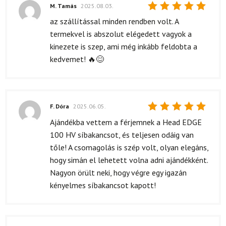
M. Tamás
2025.08.03.
Értékelés:
az szállítással minden rendben volt. A
5
/ 5
termekvel is abszolut elégedett vagyok a
kinezete is szep, ami még inkább feldobta a
kedvemet! 🔥😊
F. Dóra
2025.06.05.
Értékelés:
Ajándékba vettem a férjemnek a Head EDGE
5
/ 5
100 HV síbakancsot, és teljesen odáig van
tőle! A csomagolás is szép volt, olyan elegáns,
hogy simán el lehetett volna adni ajándékként.
Nagyon örült neki, hogy végre egy igazán
kényelmes síbakancsot kapott!