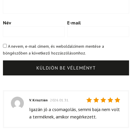
Név
E-mail
A nevem, e-mail címem, és weboldalcímem mentése a
böngészőben a következő hozzászólásomhoz.
V. Krisztián
2026.01.31.
Értékelés:
Igazán jó a csomagolás, semmi baja nem volt
5
/ 5
a terméknek, amikor megérkezett.