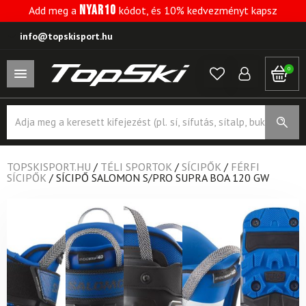
NYAR10
Add meg a
kódot, és 10% kedvezményt kapsz
info@topskisport.hu
0
Products
search
TOPSKISPORT.HU
/
TÉLI SPORTOK
/
SÍCIPŐK
/
FÉRFI
SÍCIPŐK
/
SÍCIPŐ SALOMON S/PRO SUPRA BOA 120 GW