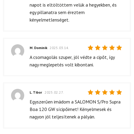
napot is eltöltöttem velük a hegyekben, és
egy pillanatra sem éreztem
kényelmetlenséget.
M. Dominik
2025.03.14.
Értékelés:
A csomagolás szuper, jól védte a cipőt, így
5
/ 5
nagy meglepetés volt kibontani.
L. Tibor
2025.02.27.
Értékelés:
Egyszerűen imádom a SALOMON S/Pro Supra
5
/ 5
Boa 120 GW sícipőimet! Kényelmesek és
nagyon jól teljesítenek a pályán.