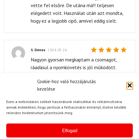
vette fel elsőre. De utána má!! teljesen
elégedett volt. Használat után azt mondta,
hogy ez a legjobb cipő, amivel eddig síelt.
S. Dénes
2024.05.26.
Értékelés:
Nagyon gyorsan megkaptam a csomagot,
5
/ 5
ráadásul a nyomkövetés is jól működött.
Cookie-hoz való hozzájárulás
Kérdése van?
kezelése
Ezen a weboldalon sütiket használunk statisztikai és reklámcélokra
annak érdekében, hogy javítsuk a felhasználói élményt, illetve később
releváns hirdetéseket jelenítsünk meg.
Elfogad