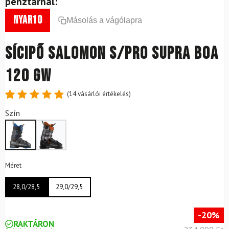
pénztárnál:
nyar10
Másolás a vágólapra
Sícipő SALOMON S/Pro Supra Boa
120 GW
(
14
vásárlói értékelés)
Értékelés
14
Szín
4.86
az
5-ből,
értékelés
alapján
Méret
28,0/28,5
29,0/29,5
-20%
RAKTÁRON