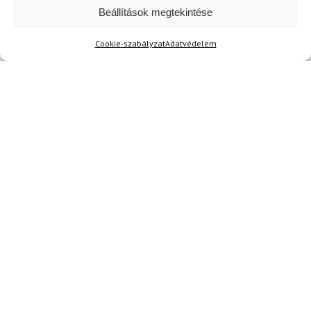
Kérdése van?
Beállítások megtekintése
info@topskisport.hu
Cookie-szabályzat
Adatvédelem
Név
E-mail
Az üzeneted