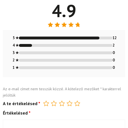
4.9
Értékelés:
4.86
/ 5
5 ★
12
4 ★
2
3 ★
0
2 ★
0
1 ★
0
Az e-mail címet nem tesszük közzé.
A kötelező mezőket
*
karakterrel
jelöltük
A te értékelésed
*
Értékelésed
*