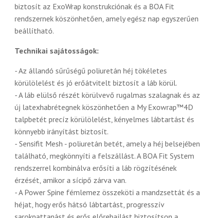
biztosít az ExoWrap konstrukciónak és a BOA Fit
rendszernek köszönhetően, amely egész nap egyszerűen
beállítható.
Technikai sajátosságok:
- Az állandó sűrűségű poliuretán héj tökéletes
körülölelést és jó erőátvitelt biztosít a láb körül.
- A láb elülső részét körülvevő rugalmas szalagnak és az
új latexhabrétegnek köszönhetően a My Exowrap™4D
talpbetét precíz körülölelést, kényelmes lábtartást és
könnyebb irányítást biztosít.
- Sensifit Mesh - poliuretán betét, amely a héj belsejében
található, megkönnyíti a felszállást. A BOA Fit System
rendszerrel kombinálva erősíti a láb rögzítésének
érzését, amikor a sícipő zárva van.
- A Power Spine fémlemez összeköti a mandzsettát és a
héjat, hogy erős hátsó lábtartást, progresszív
sarokpattanást és erős előrehajlást biztosítson a