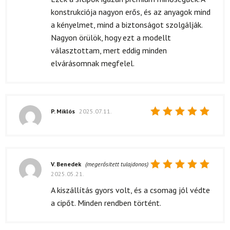
5
/ 5
konstrukciója nagyon erős, és az anyagok mind
a kényelmet, mind a biztonságot szolgálják.
Nagyon örülök, hogy ezt a modellt
választottam, mert eddig minden
elvárásomnak megfelel.
P. Miklós
2025.07.11.
Értékelés:
5
/ 5
V. Benedek
(megerősített tulajdonos)
2025.05.21.
Értékelés:
5
/ 5
A kiszállítás gyors volt, és a csomag jól védte
a cipőt. Minden rendben történt.