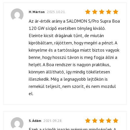
H. Márton
2025.10.21.
Értékelés:
Az ár-érték arány a SALOMON S/Pro Supra Boa
5
/ 5
120 GW sícipő esetében tényleg kiváló.
Eleinte kicsit drágának tűnt, de miután
kipróbáltam, rájöttem, hogy megéri a pénzt. A
kényelme és a tartóssága miatt biztos vagyok
benne, hogy hosszú távon is meg fogja állni a
helyét. A Boa rendszer is nagyon praktikus,
könnyen állítható, így mindig tökéletesen
illeszkedik. Még a legnagyobb lejtőkön is
remekül teljesít, nem szorít, és nem mozdul
el.
S. Ádám
2025.09.28.
Értékelés:
Ezek a sícipők igazán prémium minőségűek. A