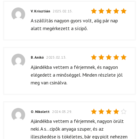
V. Krisztián
2025.02.15.
Értékelés:
A szállítás nagyon gyors volt, alig pár nap
5
/ 5
alatt megérkezett a sícipő.
B. Anikó
2025.02.13.
Értékelés:
Ajándékba vettem a férjemnek, és nagyon
5
/ 5
elégedett a minőséggel. Minden részlete jól
meg van csinálva.
O. Nikolett
2024.05.29.
Értékelés:
Ajándékba vettem a férjemnek, nagyon örült
4
/ 5
neki. A s...cipők anyaga szuper, és az
illeszkedése is tökéletes, bár egy picit nehezen