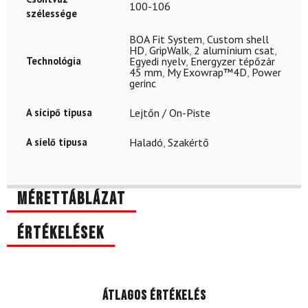
100-106
szélessége
BOA Fit System
,
Custom shell
HD
,
GripWalk
,
2 alumínium csat
,
Technológia
Egyedi nyelv
,
Energyzer tépőzár
45 mm
,
My Exowrap™4D
,
Power
gerinc
A sícipő típusa
Lejtőn / On-Piste
A síelő típusa
Haladó
,
Szakértő
Mérettáblázat
Értékelések
Átlagos értékelés