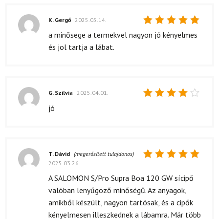
K. Gergő
2025.05.14.
Értékelés:
a minősege a termekvel nagyon jó kényelmes
5
/ 5
és jol tartja a lábat.
G. Szilvia
2025.04.01.
Értékelés:
jó
4
/ 5
T. Dávid
(megerősített tulajdonos)
2025.03.26.
Értékelés:
5
/ 5
A SALOMON S/Pro Supra Boa 120 GW sícipő
valóban lenyűgöző minőségű. Az anyagok,
amikből készült, nagyon tartósak, és a cipők
kényelmesen illeszkednek a lábamra. Már több