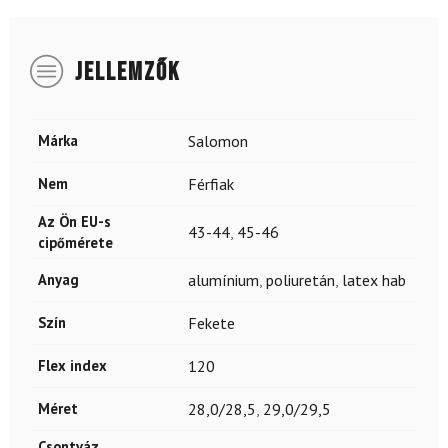
JELLEMZŐK
Márka
Salomon
Nem
Férfiak
Az Ön EU-s
43-44
,
45-46
cipőmérete
Anyag
alumínium
,
poliuretán
,
latex hab
Szín
Fekete
Flex index
120
Méret
28,0/28,5
,
29,0/29,5
Csontváz