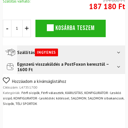
234 000 Ft
Szállítás várható:
187 180 Ft
Sícipő
KOSÁRBA TESZEM
SALOMON
S/Pro
Supra
Boa
120
Szállítás
INGYENES
GW
mennyiség
Egyszerű visszaküldés a PostFoxon keresztül –
Futár a címre
Ingyenes
1600 Ft
FoxPost
Ingyenes
Nem biztos a választásában? Semmi gond – a terméket
Hozzáadom a kívánságlistához
egyszerűen visszaküldheti 14 napon belül, indoklás nélkül.
Cikkszám:
L47351700
Mik a visszaküldés feltételei?
Kategóriák:
Férfi sícipők
,
Férfi választék
,
KIÁRUSÍTÁS
,
KONFIGURÁTOR - Lesikló
sícipő
,
KONFIGURATOR - Lesiklóléc kötéssel
,
SALOMON
,
SALOMON síbakancsok
,
Sícipők
,
TÉLI SPORTOK