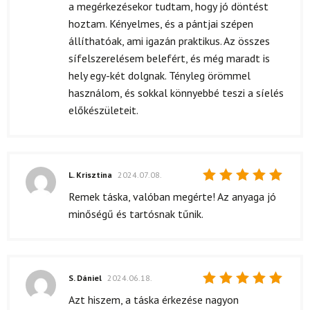
a megérkezésekor tudtam, hogy jó döntést
hoztam. Kényelmes, és a pántjai szépen
állíthatóak, ami igazán praktikus. Az összes
sífelszerelésem belefért, és még maradt is
hely egy-két dolgnak. Tényleg örömmel
használom, és sokkal könnyebbé teszi a síelés
előkészületeit.
L. Krisztina
2024.07.08.
Értékelés:
Remek táska, valóban megérte! Az anyaga jó
5
/ 5
minőségű és tartósnak tűnik.
S. Dániel
2024.06.18.
Értékelés:
Azt hiszem, a táska érkezése nagyon
5
/ 5