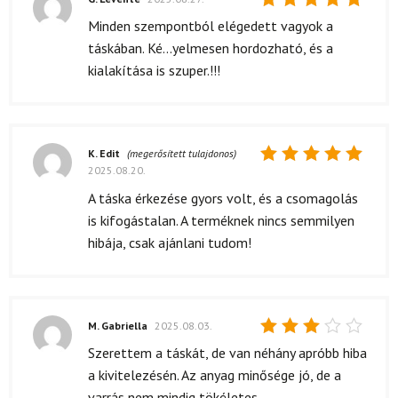
Értékelés:
Minden szempontból elégedett vagyok a
5
/ 5
táskában. Ké...yelmesen hordozható, és a
kialakítása is szuper.!!!
K. Edit
(megerősített tulajdonos)
2025.08.20.
Értékelés:
5
/ 5
A táska érkezése gyors volt, és a csomagolás
is kifogástalan. A terméknek nincs semmilyen
hibája, csak ajánlani tudom!
M. Gabriella
2025.08.03.
Értékelés:
Szerettem a táskát, de van néhány apróbb hiba
3
/ 5
a kivitelezésén. Az anyag minősége jó, de a
varrás nem mindig tökéletes.