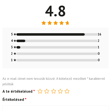
4.8
Értékelés:
4.79
/ 5
5 ★
16
4 ★
2
3 ★
1
2 ★
0
1 ★
0
Az e-mail címet nem tesszük közzé.
A kötelező mezőket
*
karakterrel
jelöltük
A te értékelésed
*
Értékelésed
*