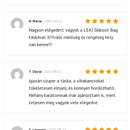
N. Mária
2025.10.22.
Értékelés:
Nagyon elégedett vagyok a LEKI Skiboot Bag
5
/ 5
táskával. K!!!váló minőség és rengeteg hely
van benne!!!
T. Dávid
2025.09.22.
Értékelés:
Igazán szuper a táska, a síbakancsokat
5
/ 5
tökéletesen elnyeli, és könnyen hordozható.
Néhány barátomnak már ajánlottam is, mert
teljesen meg vagyok vele elégedve.
G. Levente
2025.08.27.