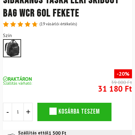
Síbakancs táska LEKI Skiboot
Bag WCR 60L Fekete
(
19
vásárlói értékelés)
Értékelés
19
Szín
4.79
az
5-ből,
értékelés
alapján
-20%
RAKTÁRON
39 000 Ft
Szállítás várható:
31 180 Ft
Síbakancs
KOSÁRBA TESZEM
táska
LEKI
Skiboot
Bag
1 500
Ft
Szállítás ettől