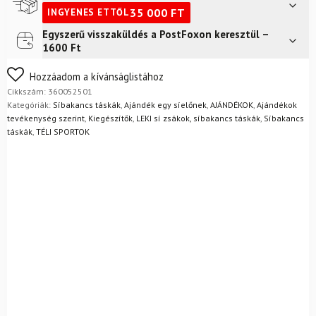
WCR
35 000
FT
INGYENES ETTŐL
60L
Fekete
Egyszerű visszaküldés a PostFoxon keresztül –
Futár a címre
2 400
Ft
mennyiség
1600 Ft
FoxPost
1 500
Ft
Nem biztos a választásában? Semmi gond – a terméket
Hozzáadom a kívánságlistához
egyszerűen visszaküldheti 14 napon belül, indoklás nélkül.
Cikkszám:
360052501
Mik a visszaküldés feltételei?
Kategóriák:
Síbakancs táskák
,
Ajándék egy síelőnek
,
AJÁNDÉKOK
,
Ajándékok
tevékenység szerint
,
Kiegészítők
,
LEKI sí zsákok, síbakancs táskák
,
Síbakancs
táskák
,
TÉLI SPORTOK