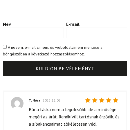
Név
E-mail
A nevem, e-mail címem, és weboldalcímem mentése a
böngészőben a következő hozzászólásomhoz.
T. Nóra
2025.11.05.
Értékelés:
Bár a táska nem a legolcsóbb, de a minősége
5
/ 5
megéri az árát. Rendkívül tartósnak érződik, és
a síbakancsaimat tökéletesen védi.