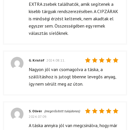
EXTRA zsebek találhatók, amik segítenek a
kisebb tárgyak rendszerezésében. A CIPZÁRAK
is minőségi érzést keltenek, nem akadtak el
egyszer sem. Összességében egy remek
választás síelőknek.
G. Kristóf
2024.08.11.
Értékelés:
Nagyon jól van csomagolva a táska, a
5
/ 5
szállításhoz is jutogt bbenne levegős anyag,
így nem sérült meg az úton.
S. Olivér
(megerősített tulajdonos)
2024.07.09.
Értékelés:
5
/ 5
A táska annyira jól van megcsinálva, hogy már