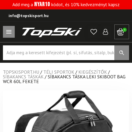
NYAR10
Add meg a
kódot, és 10% kedvezményt kapsz
info@topskisport.hu
0
Products
search
TOPSKISPORT.HU
/
TÉLI SPORTOK
/
KIEGÉSZÍTŐK
/
SÍBAKANCS TÁSKÁK
/
SÍBAKANCS TÁSKA LEKI SKIBOOT BAG
WCR 60L FEKETE