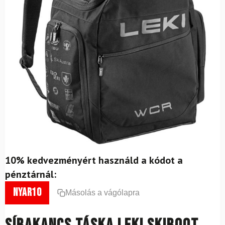
10% kedvezményért használd a kódot a
pénztárnál:
nyar10
Másolás a vágólapra