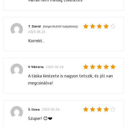
T. Dávid
(megerősített tulajdonos)
2025.05.25.
Értékelés:
4
/ 5
Korrekt..
V. Viktória
2025.02.28.
Értékelés:
A táska kinézete is nagyon tetszik, és jól van
5
/ 5
megcsinálva!
S. Ilona
2025.01.26.
Értékelés:
Szuper! 😊❤️
4
/ 5