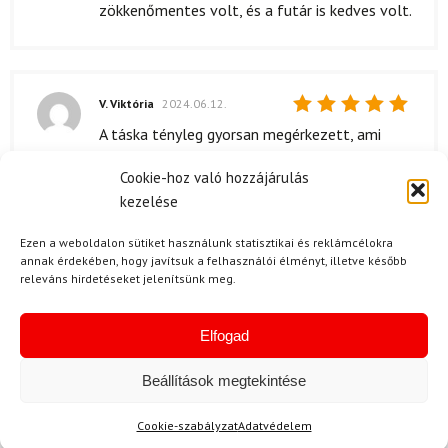
zökkenőmentes volt, és a futár is kedves volt.
V. Viktória
2024.06.12.
Értékelés:
A táska tényleg gyorsan megérkezett, ami
5
/ 5
nagyon fontos volt számomra. A szállítási idő
Cookie-hoz való hozzájárulás
csak pár nap volt, és az egész folyamatot jól
kezelése
nyomon követhettem. Amikor megkaptam,
azonnal elkezdtem használni, és örülök, hogy
Ezen a weboldalon sütiket használunk statisztikai és reklámcélokra
ilyen hamar hozzájuthattam a termékhez.
annak érdekében, hogy javítsuk a felhasználói élményt, illetve később
releváns hirdetéseket jelenítsünk meg.
Elfogad
L. Tibor
(megerősített tulajdonos)
2024.02.25.
Értékelés:
Beállítások megtekintése
5
/ 5
Az ár-érték arány nagyon kedvező, és a táska
kemény védelmet nyújt. Teljesen elégedett
Cookie-szabályzat
Adatvédelem