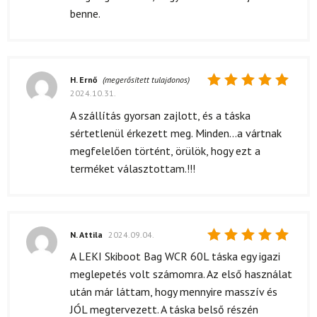
benne.
H. Ernő
(megerősített tulajdonos)
2024.10.31.
Értékelés:
5
/ 5
A szállítás gyorsan zajlott, és a táska
sértetlenül érkezett meg. Minden...a vártnak
megfelelően történt, örülök, hogy ezt a
terméket választottam.!!!
N. Attila
2024.09.04.
Értékelés:
A LEKI Skiboot Bag WCR 60L táska egy igazi
5
/ 5
meglepetés volt számomra. Az első használat
után már láttam, hogy mennyire masszív és
JÓL megtervezett. A táska belső részén