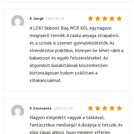
K. Gergő
2025.01.01.
Értékelés:
A LEKI Skiboot Bag WCR 60L egy nagyon
5
/ 5
megnyerő termék. A táska anyaga strapabíró,
és a színek is szemet gyönyörködtetők. Az
elrendezése praktikus, könnyen be lehet rakni a
bakancsot és egyéb felszereléseket. Az
átgondolt kialakításnak köszönhetően
biztonságosan tudom szállítani a
síbakancsaimat.
V. Zsuzsanna
2024.12.10.
Értékelés:
Nagyon elégedett vagyok a táskával,
5
/ 5
fantasztikus minőségű! A dizájnja is tetszik, és
elég tágas ahhoz, hogy mindent elférjen