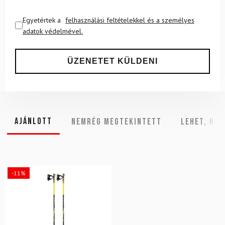
Egyetértek a
felhasználási feltételekkel és a személyes
adatok védelmével.
Ajánlott
NEMRÉG MEGTEKINTETT
Lehet, hog
-11%