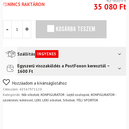
42 900
Ft
NINCS RAKTÁRON
35 080
Ft
Síbot
KOSÁRBA TESZEM
LEKI
Artena
Airfoil
3D
Rosegold
Szállítás
INGYENES
mennyiség
Egyszerű visszaküldés a PostFoxon keresztül –
Futár a címre
Ingyenes
1600 Ft
FoxPost
Ingyenes
Nem biztos a választásában? Semmi gond – a terméket
Hozzáadom a kívánságlistához
egyszerűen visszaküldheti 14 napon belül, indoklás nélkül.
Cikkszám:
65567971120
Mik a visszaküldés feltételei?
Kategóriák:
Női síbotok
,
KONFIGURÁTOR - Lejtő oszlopok
,
KONFIGURATOR -
Lesiklóléc kötéssel
,
LEKI
,
LEKI síbotok
,
Síbotok
,
TÉLI SPORTOK