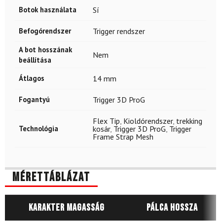
Botok használata
Sí
Befogórendszer
Trigger rendszer
A bot hosszának
Nem
beállítása
Átlagos
14 mm
Fogantyú
Trigger 3D ProG
Flex Tip
,
Kioldórendszer
,
trekking
Technológia
kosár
,
Trigger 3D ProG
,
Trigger
Frame Strap Mesh
Mérettáblázat
Karakter magasság
Pálca hossza