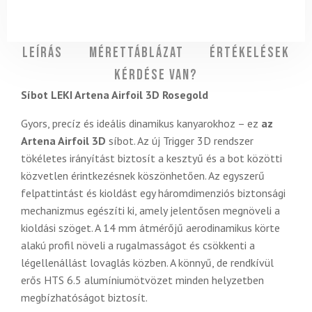
Leírás
Mérettáblázat
Értékelések
Kérdése van?
Síbot LEKI Artena Airfoil 3D Rosegold
Gyors, precíz és ideális dinamikus kanyarokhoz – ez
az
Artena Airfoil 3D
síbot. Az új Trigger 3D rendszer
tökéletes irányítást biztosít a kesztyű és a bot közötti
közvetlen érintkezésnek köszönhetően. Az egyszerű
felpattintást és kioldást egy háromdimenziós biztonsági
mechanizmus egészíti ki, amely jelentősen megnöveli a
kioldási szöget. A 14 mm átmérőjű aerodinamikus körte
alakú profil növeli a rugalmasságot és csökkenti a
légellenállást lovaglás közben. A könnyű, de rendkívül
erős HTS 6.5 alumíniumötvözet minden helyzetben
megbízhatóságot biztosít.