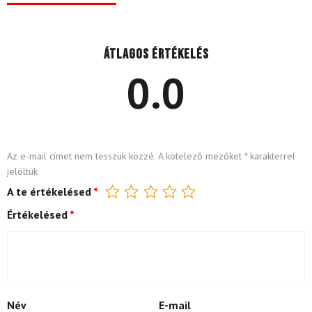
Átlagos értékelés
0.0
Az e-mail címet nem tesszük közzé.
A kötelező mezőket
*
karakterrel
jelöltük
A te értékelésed
*
Értékelésed
*
Név
E-mail