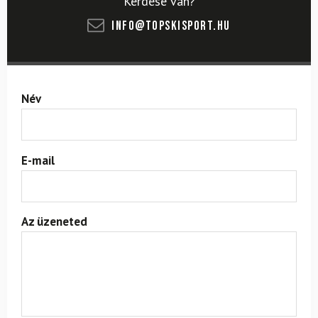
Kérdése van?
info@topskisport.hu
Név
E-mail
Az üzeneted