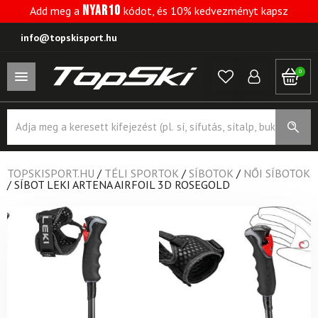
NYAR10
Add meg a
kódot, és 10% kedvezményt kapsz
info@topskisport.hu
0
Products
search
TOPSKISPORT.HU
/
TÉLI SPORTOK
/
SÍBOTOK
/
NŐI SÍBOTOK
/
SÍBOT LEKI ARTENA AIRFOIL 3D ROSEGOLD