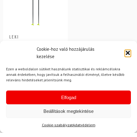
LEKI
Karbon botok sífutáshoz
Cookie-hoz való hozzájárulás
LEKI CC 450
kezelése
35 100 Ft
31 180 Ft
Ezen a weboldalon sütiket használunk statisztikai és reklámcélokra
Raktáron
annak érdekében, hogy javítsuk a felhasználói élményt, illetve később
releváns hirdetéseket jelenítsünk meg.
Elfogad
Beállítások megtekintése
Cookie-szabályzat
Adatvédelem
Hírek