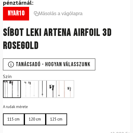
pénztárnál:
nyar10
Másolás a vágólapra
Síbot LEKI Artena Airfoil 3D
Rosegold
Tanácsadó - Hogyan válasszunk
Szín
A rudak mérete
115 cm
120 cm
125 cm