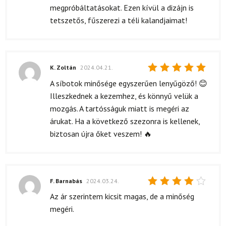
megpróbáltatásokat. Ezen kívül a dizájn is
tetszetős, fűszerezi a téli kalandjaimat!
K. Zoltán
2024.04.21.
Értékelés:
A síbotok minősége egyszerűen lenyűgöző! 😊
5
/ 5
Illeszkednek a kezemhez, és könnyű velük a
mozgás. A tartósságuk miatt is megéri az
árukat. Ha a következő szezonra is kellenek,
biztosan újra őket veszem! 🔥
F. Barnabás
2024.03.24.
Értékelés:
Az ár szerintem kicsit magas, de a minőség
4
/ 5
megéri.