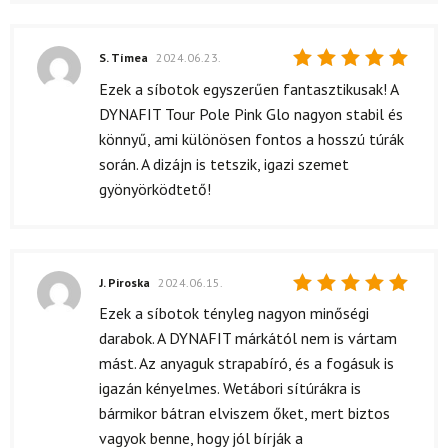
S. Tímea
2024.06.23.
Értékelés:
Ezek a síbotok egyszerűen fantasztikusak! A
5
/ 5
DYNAFIT Tour Pole Pink Glo nagyon stabil és
könnyű, ami különösen fontos a hosszú túrák
során. A dizájn is tetszik, igazi szemet
gyönyörködtető!
J. Piroska
2024.06.15.
Értékelés:
Ezek a síbotok tényleg nagyon minőségi
5
/ 5
darabok. A DYNAFIT márkától nem is vártam
mást. Az anyaguk strapabíró, és a fogásuk is
igazán kényelmes. Wetábori sítúrákra is
bármikor bátran elviszem őket, mert biztos
vagyok benne, hogy jól bírják a