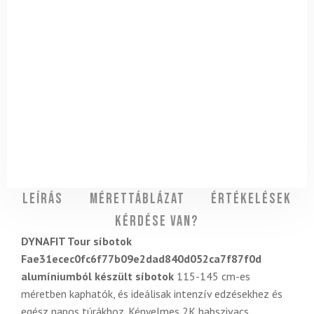
Leírás
Mérettáblázat
Értékelések
Kérdése van?
DYNAFIT Tour síbotok
Fae31ecec0fc6f77b09e2dad840d052ca7f87f0d
alumíniumból készült síbotok
115-145 cm-es
méretben kaphatók, és ideálisak intenzív edzésekhez és
egész napos túrákhoz. Kényelmes 2K habszivacs