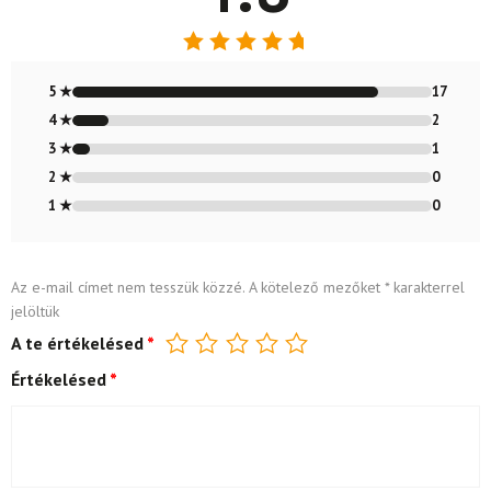
Értékelés:
4.8
/ 5
5 ★
17
4 ★
2
3 ★
1
2 ★
0
1 ★
0
Az e-mail címet nem tesszük közzé.
A kötelező mezőket
*
karakterrel
jelöltük
A te értékelésed
*
Értékelésed
*