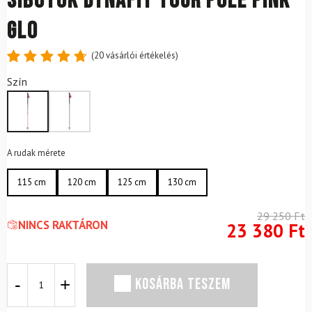
Síbotok DYNAFIT Tour Pole Pink
Glo
(
20
vásárlói értékelés)
Értékelés
20
Szín
4.8
az 5-
ből,
értékelés
alapján
A rudak mérete
115 cm
120 cm
125 cm
130 cm
29 250
Ft
NINCS RAKTÁRON
23 380
Ft
Síbotok
KOSÁRBA TESZEM
DYNAFIT
Tour