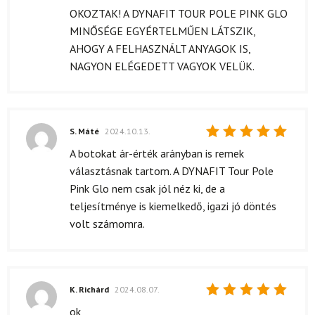
5
/ 5
OKOZTAK! A DYNAFIT TOUR POLE PINK GLO
MINŐSÉGE EGYÉRTELMŰEN LÁTSZIK,
AHOGY A FELHASZNÁLT ANYAGOK IS,
NAGYON ELÉGEDETT VAGYOK VELÜK.
S. Máté
2024.10.13.
Értékelés:
A botokat ár-érték arányban is remek
5
/ 5
választásnak tartom. A DYNAFIT Tour Pole
Pink Glo nem csak jól néz ki, de a
teljesítménye is kiemelkedő, igazi jó döntés
volt számomra.
K. Richárd
2024.08.07.
Értékelés:
ok