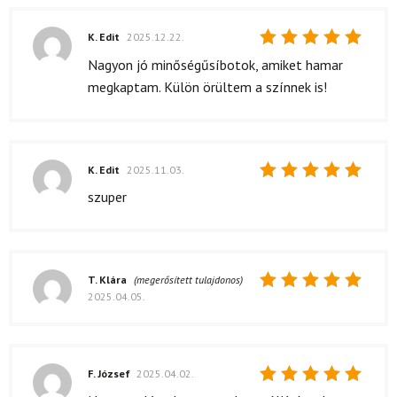
K. Edit
2025.12.22.
Értékelés:
Nagyon jó minőségűsíbotok, amiket hamar
5
/ 5
megkaptam. Külön örültem a színnek is!
K. Edit
2025.11.03.
Értékelés:
szuper
5
/ 5
T. Klára
(megerősített tulajdonos)
2025.04.05.
Értékelés:
5
/ 5
F. József
2025.04.02.
Értékelés: