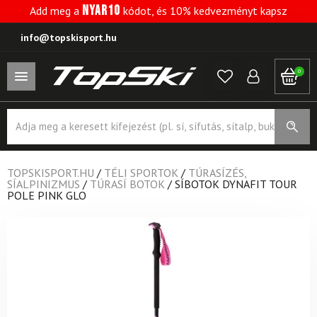
NYAR10
Add meg a
kódot, és 10% kedvezményt kapsz
info@topskisport.hu
0
Products
search
TOPSKISPORT.HU
/
TÉLI SPORTOK
/
TÚRASÍZÉS,
SÍALPINIZMUS
/
TÚRASÍ BOTOK
/
SÍBOTOK DYNAFIT TOUR
POLE PINK GLO