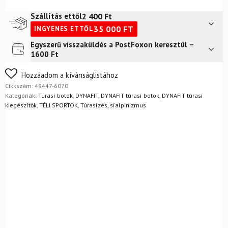
Pole
Pink
2 400
Ft
Szállítás ettől
Glo
35 000
FT
INGYENES ETTŐL
mennyiség
Egyszerű visszaküldés a PostFoxon keresztül –
Futár a címre
2 400
Ft
1600 Ft
Nem biztos a választásában? Semmi gond – a terméket
Hozzáadom a kívánságlistához
egyszerűen visszaküldheti 14 napon belül, indoklás nélkül.
Cikkszám:
49447-6070
Mik a visszaküldés feltételei?
Kategóriák:
Túrasí botok
,
DYNAFIT
,
DYNAFIT túrasí botok
,
DYNAFIT túrasí
kiegészítők
,
TÉLI SPORTOK
,
Túrasízés, síalpinizmus