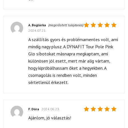
5
/ 5
A. Boglárka
(megerősített tulajdonos)
2024.07.21.
Értékelés:
5
/ 5
A szállítás gyors és problémamentes volt, ami
mindig nagy plusz. A DYNAFIT Tour Pole Pink
Glo síbotokat másnapra megkaptam, ami
különösen jól esett, mert már alig vártam,
hogy kipróbálhassam őket a hegyekben. A
csomagolás is rendben volt, minden
sértetlenül érkezett.
F. Dóra
2024.06.23.
Értékelés:
Ajánlom, jó választás!
5
/ 5