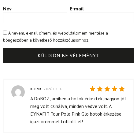
Név
E-mail
A nevem, e-mail címem, és weboldalcímem mentése a
böngészőben a következő hozzászólásomhoz.
K. Edit
2026.02.05.
Értékelés:
A DoBOZ, amiben a botok érkeztek, nagyon jól
5
/ 5
meg volt csinálva, minden védve volt. A
DYNAFIT Tour Pole Pink Glo botok érkezése
igazi örömmel töltött el!