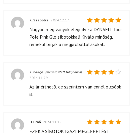
K. Szabolcs
2024.12.17.
Értékelés:
Nagyon meg vagyok elégedve a DYNAFIT Tour
5
/ 5
Pole Pink Glo síbotokkal! Kiváló minőség,
remekül bírják a megpróbáltatásokat.
K. Gergő
(megerősített tulajdonos)
2024.11.29.
Értékelés:
4
/ 5
Az ár érthető, de szerintem van ennél olcsóbb
is.
H. Ernő
2024.11.19.
Értékelés:
EZEK A SÍBOTOK IGAZI MEGLEPETÉST