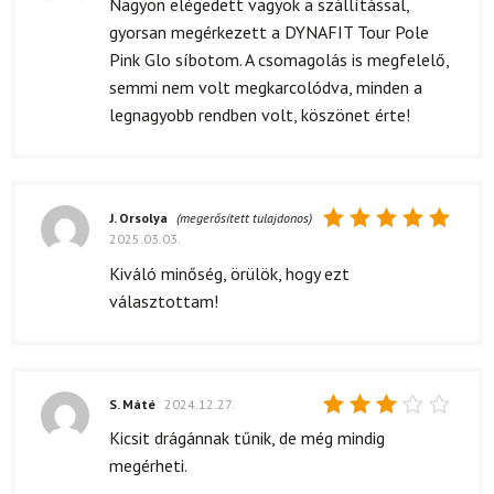
Nagyon elégedett vagyok a szállítással,
5
/ 5
gyorsan megérkezett a DYNAFIT Tour Pole
Pink Glo síbotom. A csomagolás is megfelelő,
semmi nem volt megkarcolódva, minden a
legnagyobb rendben volt, köszönet érte!
J. Orsolya
(megerősített tulajdonos)
2025.03.03.
Értékelés:
5
/ 5
Kiváló minőség, örülök, hogy ezt
választottam!
S. Máté
2024.12.27.
Értékelés:
Kicsit drágánnak tűnik, de még mindig
3
/ 5
megérheti.