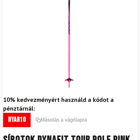
10% kedvezményért használd a kódot a
pénztárnál:
nyar10
Másolás a vágólapra