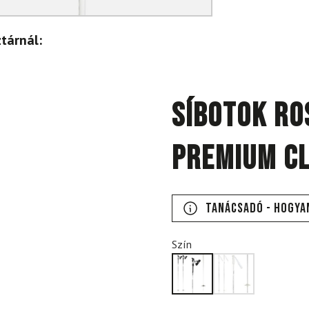
tárnál:
Síbotok RO
PREMIUM CL
Tanácsadó - Hogya
Szín