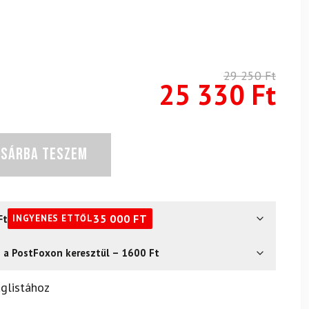
29 250
Ft
25 330
Ft
OSÁRBA TESZEM
Ft
35 000
FT
INGYENES ETTŐL
s a PostFoxon keresztül – 1600 Ft
? Semmi gond – a terméket egyszerűen visszaküldheti 14
glistához
.
Mik a visszaküldés feltételei?