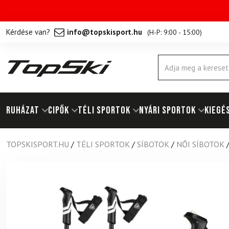
Kérdése van?
info@topskisport.hu
(
H-P: 9:00 - 15:00
)
Products
search
RUHÁZAT
Cipők
TÉLI SPORTOK
NYÁRI SPORTOK
KIEGÉ
TOPSKISPORT.HU
/
TÉLI SPORTOK
/
SÍBOTOK
/
NŐI SÍBOTOK