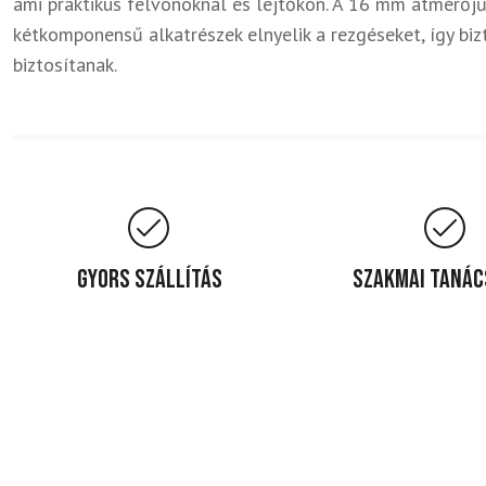
ami praktikus felvonóknál és lejtőkön. A 16 mm átmérőjű
kétkomponensű alkatrészek elnyelik a rezgéseket, így bi
biztosítanak.
Gyors szállítás
Szakmai taná