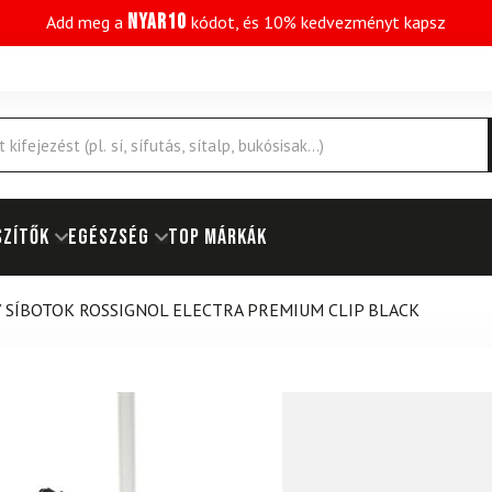
NYAR10
Add meg a
kódot, és 10% kedvezményt kapsz
SZÍTŐK
EGÉSZSÉG
Top márkák
/
SÍBOTOK ROSSIGNOL ELECTRA PREMIUM CLIP BLACK