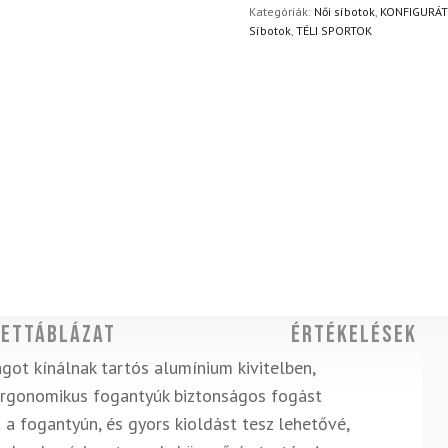
Kategóriák:
Női síbotok
,
KONFIGURÁTO
Síbotok
,
TÉLI SPORTOK
ettáblázat
Értékelések
got kínálnak tartós alumínium kivitelben,
 ergonomikus fogantyúk biztonságos fogást
t a fogantyún, és gyors kioldást tesz lehetővé,