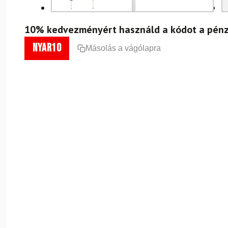
10% kedvezményért használd a kódot a pénz
nyar10
Másolás a vágólapra