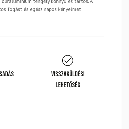
 duralumínium tengely könnyű és tartós. A
ztos fogást és egész napos kényelmet
csadás
Visszaküldési
lehetőség