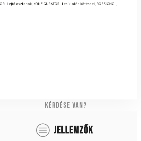
R - Lejtő oszlopok
,
KONFIGURATOR - Lesiklóléc kötéssel
,
ROSSIGNOL
,
Kérdése van?
JELLEMZŐK