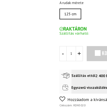
A rudak mérete
125 cm
RAKTÁRON
Szállítás várható:
Síbotok
K
ROSSIGNOL
ELECTRA
PREMIUM
CLIP
BLACK
2 400
Szállítás ettől
mennyiség
Egyszerű visszaküldé
Futár a címre
2 400
Ft
Nem biztos a választásában
Hozzáadom a kívánsá
napon belül, indoklás nélkül
Cikkszám:
RDN5020