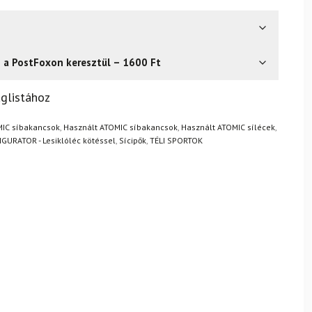
s a PostFoxon keresztül – 1600 Ft
? Semmi gond – a terméket egyszerűen visszaküldheti 14
glistához
.
Mik a visszaküldés feltételei?
IC síbakancsok
,
Használt ATOMIC síbakancsok
,
Használt ATOMIC sílécek
,
GURATOR - Lesiklóléc kötéssel
,
Sícipők
,
TÉLI SPORTOK