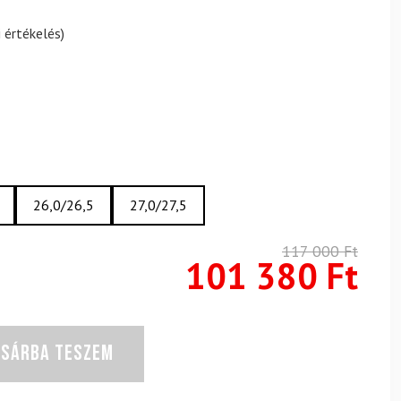
 értékelés)
26,0/26,5
27,0/27,5
117 000
Ft
101 380
Ft
OSÁRBA TESZEM