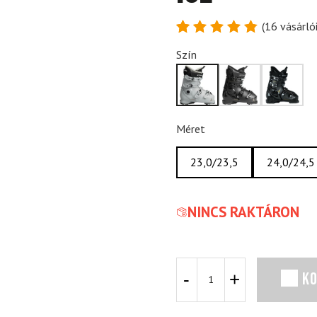
(
16
vásárlói
Értékelés
16
Szín
4.88
az
5-ből,
értékelés
alapján
Méret
23,0/23,5
24,0/24,5
NINCS RAKTÁRON
Sícipő
K
ATOMIC
Hawx
Magna