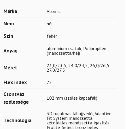
Márka
Atomic
Nem
női
Szín
fehér
alumínium csatok
,
Polipropilén
Anyag
(mandzsetta/héj)
23,0/23,5
,
24,0/24,5
,
26,0/26,5
,
Méret
27,0/27,5
Flex index
75
Csontváz
102 mm (széles kaptafák)
szélessége
3D rugalmas lábujjvédő
,
Adaptive
Fit System mandzsetta
,
Technológia
kétoldalas mandzsetta-igazítás
,
Prolite
,
Select bronz bélés