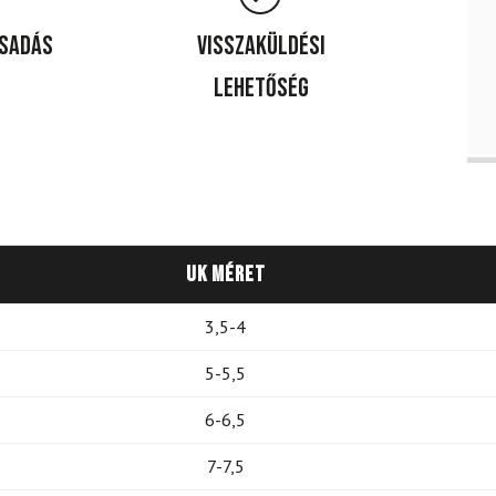
csadás
Visszaküldési
lehetőség
UK méret
3,5-4
5-5,5
6-6,5
7-7,5