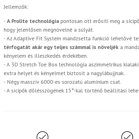
Jellemzők:
-
A Prolite technológia
pontosan ott erősíti meg a sícipő
hogy jelentősen megnövelné a súlyát.
- Az Adaptive Fit System mandzsetta funkció lehetővé te
térfogatát akár egy teljes számmal is növeljék
a mandzs
kényelem és illeszkedés érdekében.
- A 3D Stretch Toe Box technológia aszimmetrikus kialakít
extra helyet és kényelmet biztosít a nagylábujjnak.
- Négy masszív 6000-es sorozatú alumínium csat.
- A sícipők dőlésszögének 15°-kal történő beállítási leh