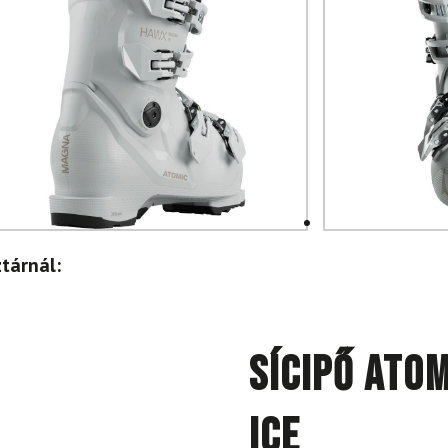
tárnál:
Sícipő ATO
Ice