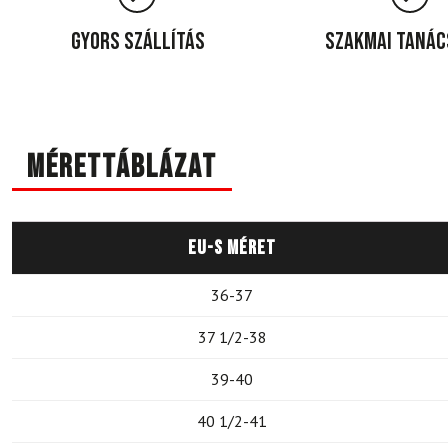
Gyors szállítás
Szakmai taná
Mérettáblázat
EU-s méret
36-37
37 1/2-38
39-40
40 1/2-41