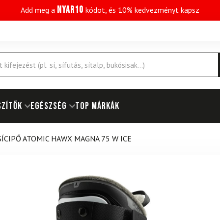
NYAR10
Add meg a
kódot, és 10% kedvezményt kapsz
SZÍTŐK
EGÉSZSÉG
Top márkák
SÍCIPŐ ATOMIC HAWX MAGNA 75 W ICE