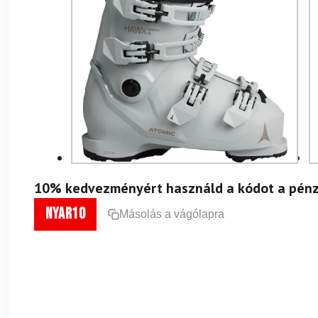
10% kedvezményért használd a kódot a pénz
nyar10
Másolás a vágólapra