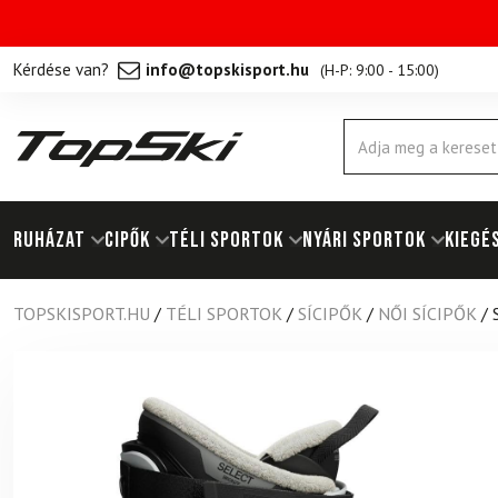
Kérdése van?
info@topskisport.hu
(
H-P: 9:00 - 15:00
)
Products
search
RUHÁZAT
Cipők
TÉLI SPORTOK
NYÁRI SPORTOK
KIEGÉ
TOPSKISPORT.HU
/
TÉLI SPORTOK
/
SÍCIPŐK
/
NŐI SÍCIPŐK
/