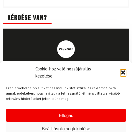
Kérdése van?
Kérdése van?
Cookie-hoz való hozzájárulás
kezelése
info@topskisport.hu
Ezen a weboldalon sütiket használunk statisztikai és reklámcélokra
annak érdekében, hogy javítsuk a felhasználói élményt, illetve később
releváns hirdetéseket jelenítsünk meg.
Név
Elfogad
Beállítások megtekintése