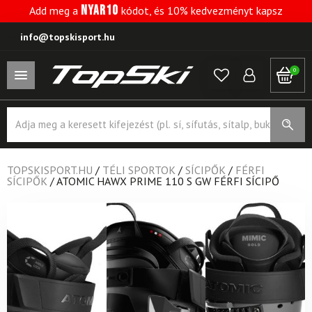
NYAR10
Add meg a
kódot, és 10% kedvezményt kapsz
info@topskisport.hu
0
Products
search
TOPSKISPORT.HU
/
TÉLI SPORTOK
/
SÍCIPŐK
/
FÉRFI
SÍCIPŐK
/
ATOMIC HAWX PRIME 110 S GW FÉRFI SÍCIPŐ