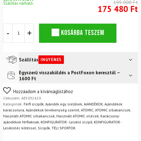
195 000 Ft
Szállítás várható:
175 480 Ft
ATOMIC
KOSÁRBA TESZEM
Hawx
Prime
110
S
GW
Szállítás
INGYENES
férfi
sícipő
Egyszerű visszaküldés a PostFoxon keresztül –
Futár a címre
Ingyenes
mennyiség
1600 Ft
FoxPost
Ingyenes
Nem biztos a választásában? Semmi gond – a terméket
Hozzáadom a kívánságlistához
egyszerűen visszaküldheti 14 napon belül, indoklás nélkül.
Cikkszám:
AE5032420
Mik a visszaküldés feltételei?
Kategóriák:
Férfi sícipők
,
Ajándék egy síelőnek
,
AJÁNDÉKOK
,
Ajándékok
karácsonyra
,
Ajándékok tevékenység szerint
,
ATOMIC
,
ATOMIC síbakancsok
,
Használt ATOMIC síbakancsok
,
Használt ATOMIC sílécek
,
Karácsonyi
ajándékok férfiaknak
,
KONFIGURÁTOR - Lesikló sícipő
,
KONFIGURATOR -
Lesiklóléc kötéssel
,
Sícipők
,
TÉLI SPORTOK