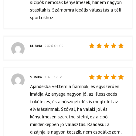
sícipők nemcsak kényelmesek, hanem nagyon
stabilak is. Számomra ideális választás a téli
sportokhoz.
M. Béla
2026.01.09.
Értékelés:
5
/ 5
S. Réka
2025.12.31.
Értékelés:
Ajándékba vettem a fiamnak, és egyszerűen
5
/ 5
imádja. Az anyaga nagyon jó, az illeszkedés
tökéletes, és a hőszigetelés is megfelel az
elvárásaimnak. Szóval, ha valaki jól és
kényelmesen szeretne síelni, ez a cipő
mindenképpen jó választás. Ráadásul a
dizájnja is nagyon tetszik, nem csodálkozom,