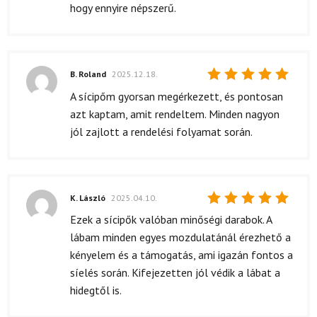
hogy ennyire népszerű.
B. Roland
2025.12.18.
Értékelés:
A sícipőm gyorsan megérkezett, és pontosan
5
/ 5
azt kaptam, amit rendeltem. Minden nagyon
jól zajlott a rendelési folyamat során.
K. László
2025.04.10.
Értékelés:
Ezek a sícipők valóban minőségi darabok. A
5
/ 5
lábam minden egyes mozdulatánál érezhető a
kényelem és a támogatás, ami igazán fontos a
síelés során. Kifejezetten jól védik a lábat a
hidegtől is.