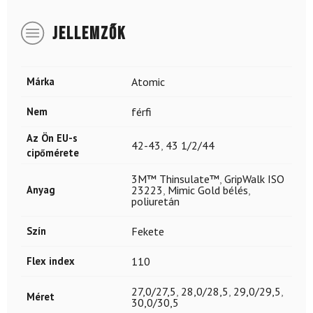
JELLEMZŐK
Márka
Atomic
Nem
férfi
Az Ön EU-s
42-43
,
43 1/2/44
cipőmérete
3M™ Thinsulate™
,
GripWalk ISO
Anyag
23223
,
Mimic Gold bélés
,
poliuretán
Szín
Fekete
Flex index
110
27,0/27,5
,
28,0/28,5
,
29,0/29,5
,
Méret
30,0/30,5