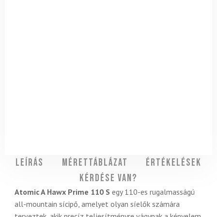
Leírás
Mérettáblázat
Értékelések
Kérdése van?
Atomic A Hawx Prime 110 S
egy 110-es rugalmasságú
all-mountain sícipő, amelyet olyan síelők számára
terveztek, akik precíz teljesítményre vágynak a kényelem