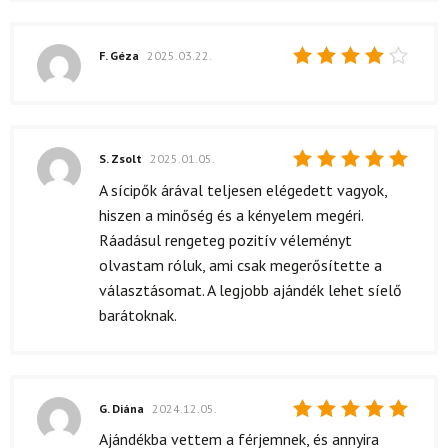
F. Géza
2025.03.22.
Értékelés:
4
/ 5
S. Zsolt
2025.01.05.
Értékelés:
A sícipők árával teljesen elégedett vagyok,
5
/ 5
hiszen a minőség és a kényelem megéri.
Ráadásul rengeteg pozitív véleményt
olvastam róluk, ami csak megerősítette a
választásomat. A legjobb ajándék lehet síelő
barátoknak.
G. Diána
2024.12.05.
Értékelés:
Ajándékba vettem a férjemnek, és annyira