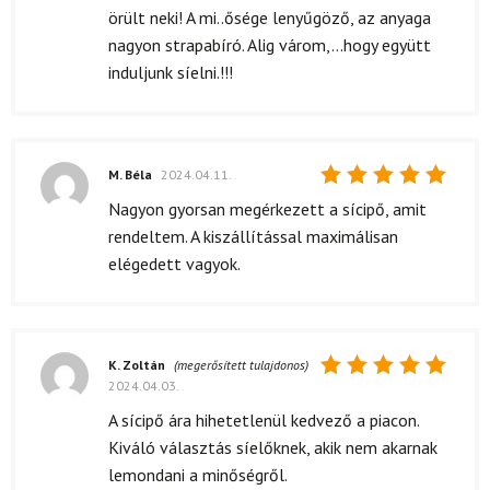
5
/ 5
örült neki! A mi..ősége lenyűgöző, az anyaga
nagyon strapabíró. Alig várom,...hogy együtt
induljunk síelni.!!!
M. Béla
2024.04.11.
Értékelés:
Nagyon gyorsan megérkezett a sícipő, amit
5
/ 5
rendeltem. A kiszállítással maximálisan
elégedett vagyok.
K. Zoltán
(megerősített tulajdonos)
2024.04.03.
Értékelés:
5
/ 5
A sícipő ára hihetetlenül kedvező a piacon.
Kiváló választás síelőknek, akik nem akarnak
lemondani a minőségről.