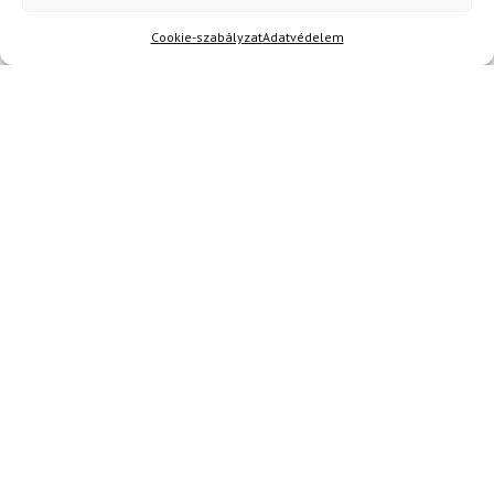
E-mail
Cookie-szabályzat
Adatvédelem
Az üzeneted
Egyetértek a
felhasználási feltételekkel és a személyes
adatok védelmével.