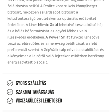
feláldozása nélkül. A Prolite konstrukció könnyűséget
biztosít, miközben szilárdságot biztosít a
kulcsfontosságú területeken az optimális erőátvitel
érdekében. A Liner
Mimic Gold
lehetővé teszi a külső héj
és a bélés hőformázását az egyéni lábhoz való
illeszkedés érdekében.
A Power Shift
funkció lehetővé
teszi az előredőlés és a merevség beállítását a síelő
preferenciái szerint. A GripWalk talp növeli a stabilitást és
a kényelmet a lejtőről való lejtéskor, miközben hatékony
energiaátvitelt biztosít.
Gyors szállítás
Szakmai tanácsadás
Visszaküldési lehetőség