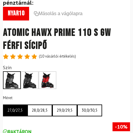
pénztárnál:
nyar10
Másolás a vágólapra
ATOMIC Hawx Prime 110 S GW
férfi sícipő
(
10
vásárlói értékelés)
Értékelés
10
Szín
4.9
az 5-
ből,
értékelés
alapján
Méret
27,0/27,5
28,0/28,5
29,0/29,5
30,0/30,5
-10%
RAKTÁRON