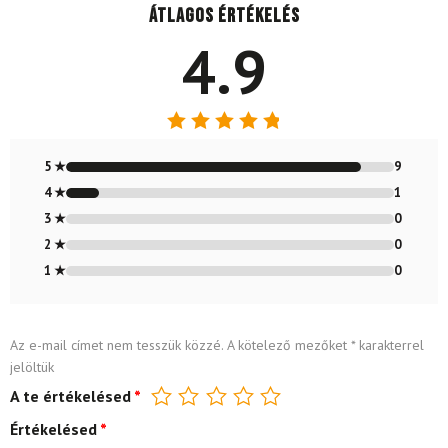
Átlagos értékelés
4.9
Értékelés:
4.9
/ 5
5 ★
9
4 ★
1
3 ★
0
2 ★
0
1 ★
0
Az e-mail címet nem tesszük közzé.
A kötelező mezőket
*
karakterrel
jelöltük
A te értékelésed
*
Értékelésed
*