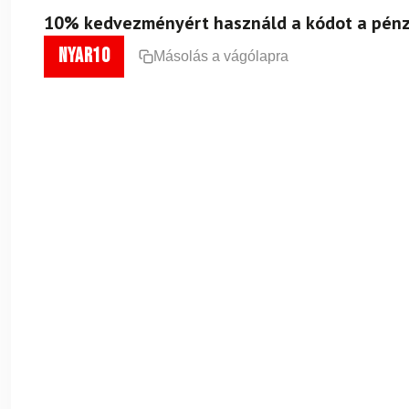
10% kedvezményért használd a kódot a pénz
nyar10
Másolás a vágólapra