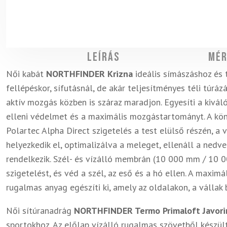
Leírás
Mér
Női kabát
NORTHFINDER Krizna
ideális símászáshoz és 
fellépéskor, sífutásnál, de akár teljesítményes téli túrázás
aktív mozgás közben is száraz maradjon. Egyesíti a kivál
elleni védelmet és a maximális mozgástartományt. A kö
Polartec Alpha Direct szigetelés a test elülső részén, a 
helyezkedik el, optimalizálva a meleget, ellenáll a ned
rendelkezik. Szél- és vízálló membrán (10 000 mm / 10 0
szigetelést, és véd a szél, az eső és a hó ellen. A maxi
rugalmas anyag egészíti ki, amely az oldalakon, a vállak 
Női sítúranadrág
NORTHFINDER Termo Primaloft Javori
sportokhoz. Az előlap vízálló rugalmas szövetből készül