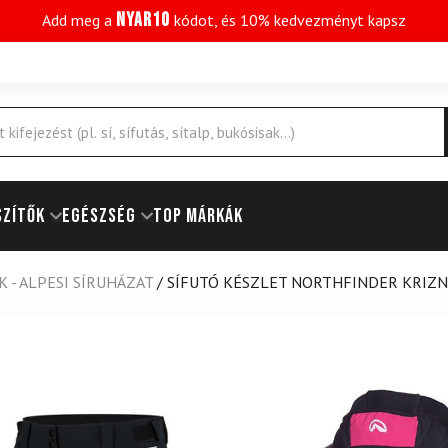
NYAR10
Add meg a
kódot, és 10% kedvezményt kapsz
SZÍTŐK
EGÉSZSÉG
Top márkák
 - ALPESI SÍRUHÁZAT
/
SÍFUTÓ KÉSZLET NORTHFINDER KRIZN