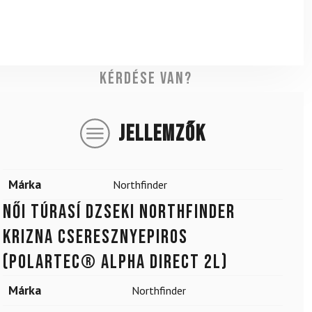
Kérdése van?
JELLEMZŐK
Márka
Northfinder
Női túrasí dzseki NORTHFINDER
Krizna Cseresznyepiros
(Polartec® Alpha Direct 2L)
Márka
Northfinder