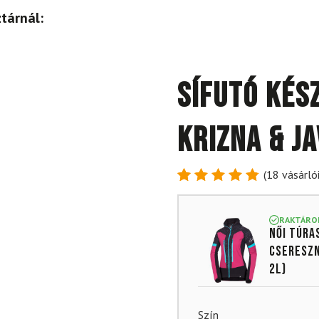
tárnál:
Sífutó kés
Krizna & J
(
18
vásárlói
Értékelés
18
4.89
az
5-ből,
RAKTÁRO
Női túra
értékelés
alapján
Csereszn
2L)
Szín