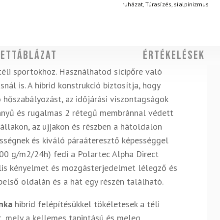
ruházat
,
Túrasízés, síalpinizmus
ettáblázat
Értékelések
téli sportokhoz. Használhatod sícipőre való
nál is. A hibrid konstrukció biztosítja, hogy
ó hőszabályozást, az időjárási viszontagságok
nnyű és rugalmas 2 rétegű membránnal védett
vállakon, az ujjakon és részben a hátoldalon
vességnek és kiváló páraáteresztő képességgel
00 g/m2/24h) fedi a Polartec Alpha Direct
mális kényelmet és mozgásterjedelmet lélegző és
belső oldalán és a hát egy részén található.
nka
hibrid felépítésükkel tökéletesek a téli
t, mely a kellemes tapintású és meleg