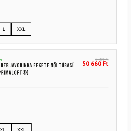
L
XXL
64 330
Ft
N
50 660
Ft
DER Javorinka Fekete női túrasí
(Primaloft®)
XL
XXL