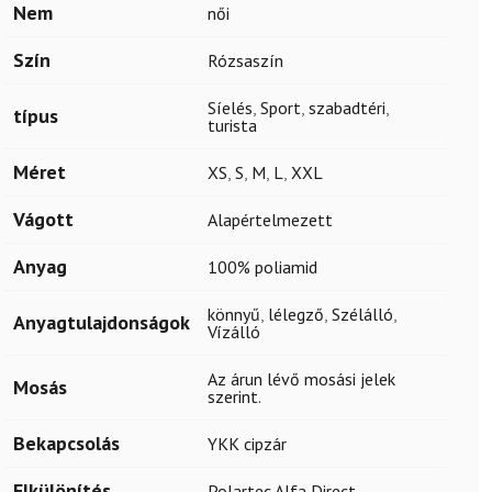
Nem
női
Szín
Rózsaszín
Síelés
,
Sport
,
szabadtéri
,
típus
turista
Méret
XS
,
S
,
M
,
L
,
XXL
Vágott
Alapértelmezett
Anyag
100% poliamid
könnyű
,
lélegző
,
Szélálló
,
Anyagtulajdonságok
Vízálló
Az árun lévő mosási jelek
Mosás
szerint.
Bekapcsolás
YKK cipzár
Elkülönítés
Polartec Alfa Direct