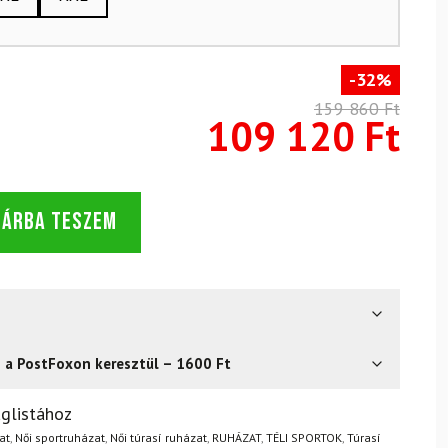
-32%
159 860 Ft
109 120 Ft
SÁRBA TESZEM
s a PostFoxon keresztül – 1600 Ft
? Semmi gond – a terméket egyszerűen visszaküldheti 14
glistához
.
Mik a visszaküldés feltételei?
at
,
Női sportruházat
,
Női túrasí ruházat
,
RUHÁZAT
,
TÉLI SPORTOK
,
Túrasí