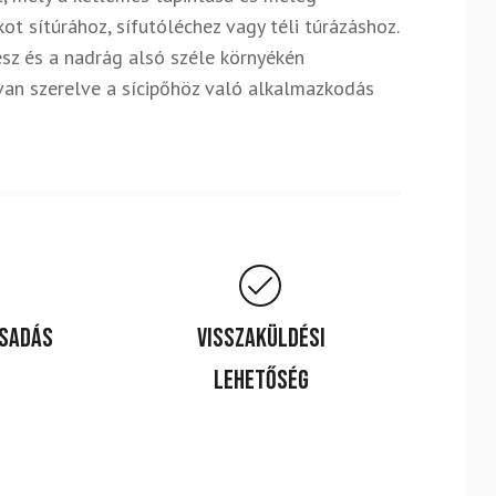
ot sítúrához, sífutóléchez vagy téli túrázáshoz.
ész és a nadrág alsó széle környékén
 van szerelve a sícipőhöz való alkalmazkodás
csadás
Visszaküldési
lehetőség