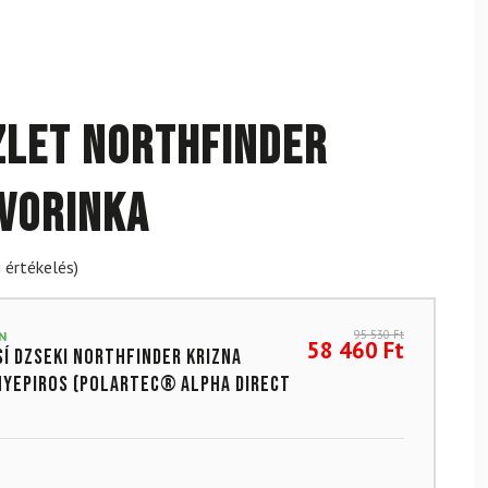
zlet NORTHFINDER
avorinka
 értékelés)
95 530
Ft
N
58 460
Ft
sí dzseki NORTHFINDER Krizna
yepiros (Polartec® Alpha Direct