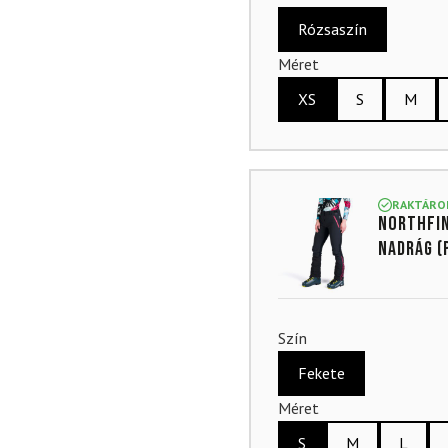
Rózsaszín
Méret
XS
S
M
RAKTÁRO
NORTHFIN
nadrág 
Szín
Fekete
Méret
S
M
L