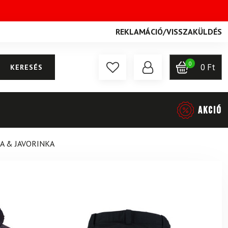
REKLAMÁCIÓ
/
VISSZAKÜLDÉS
0
0
Ft
KERESÉS
AKCIÓ
A & JAVORINKA