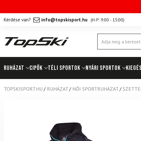
Kérdése van?
info@topskisport.hu
(
H-P: 9:00 - 15:00
)
Products
search
RUHÁZAT
Cipők
TÉLI SPORTOK
NYÁRI SPORTOK
KIEGÉ
TOPSKISPORT.HU
/
RUHÁZAT
/
NŐI SPORTRUHÁZAT
/
SZETTEK