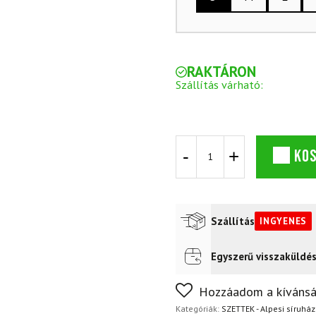
RAKTÁRON
Szállítás várható:
Sífutó
KO
készlet
NORTHFINDER
Krizna
&
Javorinka
Szállítás
INGYENES
mennyiség
Egyszerű visszaküldé
Futár a címre
Ingyenes
FoxPost
Ingyenes
Nem biztos a választásában
Hozzáadom a kívánsá
napon belül, indoklás nélkül
Kategóriák:
SZETTEK - Alpesi síruház