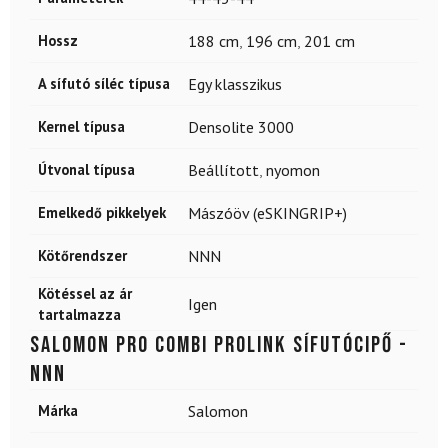
Hossz
188 cm
,
196 cm
,
201 cm
A sífutó síléc típusa
Egy klasszikus
Kernel típusa
Densolite 3000
Útvonal típusa
Beállított
,
nyomon
Emelkedő pikkelyek
Mászóöv (eSKINGRIP+)
Kötőrendszer
NNN
Kötéssel az ár
Igen
tartalmazza
SALOMON Pro Combi Prolink sífutócipő -
NNN
Márka
Salomon