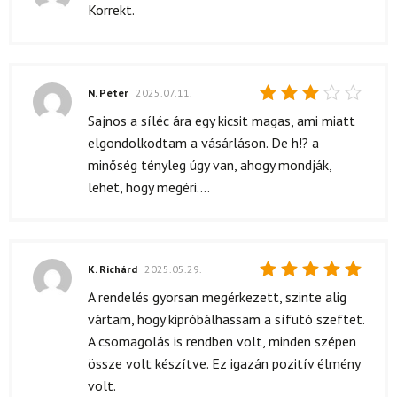
Értékelés:
Korrekt.
4
/ 5
N. Péter
2025.07.11.
Értékelés:
Sajnos a síléc ára egy kicsit magas, ami miatt
3
/ 5
elgondolkodtam a vásárláson. De h!? a
minőség tényleg úgy van, ahogy mondják,
lehet, hogy megéri....
K. Richárd
2025.05.29.
Értékelés:
A rendelés gyorsan megérkezett, szinte alig
5
/ 5
vártam, hogy kipróbálhassam a sífutó szeftet.
A csomagolás is rendben volt, minden szépen
össze volt készítve. Ez igazán pozitív élmény
volt.