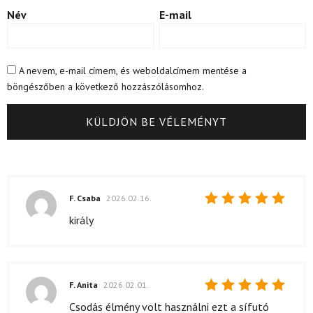
Név
E-mail
A nevem, e-mail címem, és weboldalcímem mentése a
böngészőben a következő hozzászólásomhoz.
F. Csaba
2026.02.16.
Értékelés:
király
5
/ 5
F. Anita
2026.02.01.
Értékelés:
Csodás élmény volt használni ezt a sífutó