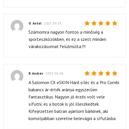
O. Antal
2025.03.15.
Értékelés:
Számomra nagyon fontos a minőség a
5
/ 5
sporteszközökben, és ez a szett minden
várakozásomat felülmúlta.!!!
B. András
2025.01.04.
Értékelés:
A Salomon CX eSKIN Hard síléc és a Pro Combi
5
/ 5
bakancs ár-érték aránya egyszerűen
fantasztikus. Nagyon jó érzés volt vele
sífutni, és a botok is jól illeszkedtek.
Kifejezetten bátran ajánlom bárkinek, aki
komolyabban szeretne belevágni a sífutásba.