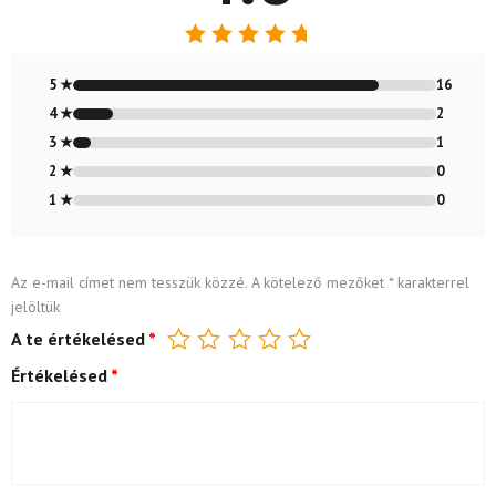
Értékelés:
4.79
/ 5
5 ★
16
4 ★
2
3 ★
1
2 ★
0
1 ★
0
Az e-mail címet nem tesszük közzé.
A kötelező mezőket
*
karakterrel
jelöltük
A te értékelésed
*
Értékelésed
*