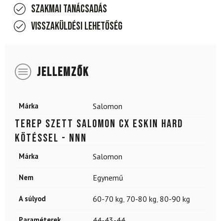
Szakmai tanácsadás
Visszaküldési lehetőség
JELLEMZŐK
Márka
Salomon
Terep szett SALOMON CX eSKIN Hard
kötéssel - NNN
Márka
Salomon
Nem
Egynemű
A súlyod
60-70 kg
,
70-80 kg
,
80-90 kg
Paraméterek
44-43-44