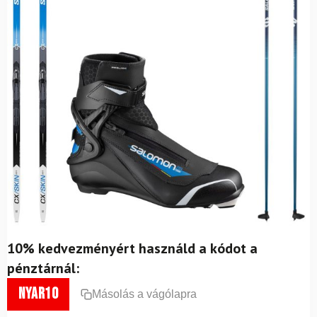
10% kedvezményért használd a kódot a
pénztárnál:
nyar10
Másolás a vágólapra