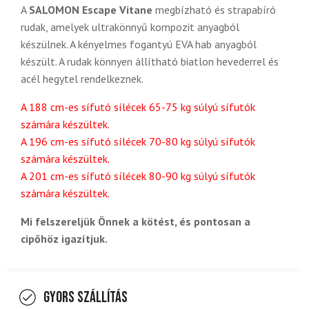
A
SALOMON Escape Vitane
megbízható és strapabíró
rudak, amelyek ultrakönnyű kompozit anyagból
készülnek. A kényelmes fogantyú EVA hab anyagból
készült. A rudak könnyen állítható biatlon hevederrel és
acél hegytel rendelkeznek.
A 188 cm-es sífutó sílécek 65-75 kg súlyú sífutók
számára készültek.
A 196 cm-es sífutó sílécek 70-80 kg súlyú sífutók
számára készültek.
A 201 cm-es sífutó sílécek 80-90 kg súlyú sífutók
számára készültek.
Mi felszereljük Önnek a kötést, és pontosan a
cipőhöz igazítjuk.
Gyors szállítás