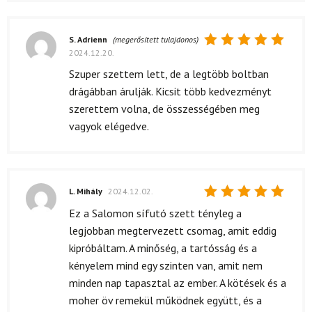
S. Adrienn
(megerősített tulajdonos)
2024.12.20.
Értékelés:
5
/ 5
Szuper szettem lett, de a legtöbb boltban
drágábban árulják. Kicsit több kedvezményt
szerettem volna, de összességében meg
vagyok elégedve.
L. Mihály
2024.12.02.
Értékelés:
Ez a Salomon sífutó szett tényleg a
5
/ 5
legjobban megtervezett csomag, amit eddig
kipróbáltam. A minőség, a tartósság és a
kényelem mind egy szinten van, amit nem
minden nap tapasztal az ember. A kötések és a
moher öv remekül működnek együtt, és a