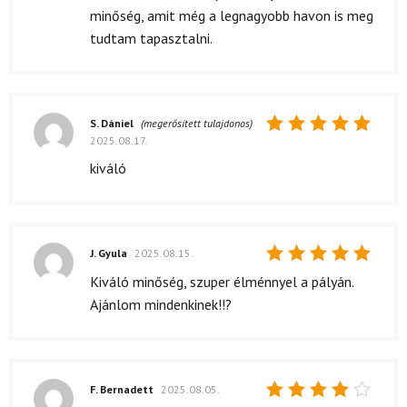
minőség, amit még a legnagyobb havon is meg
tudtam tapasztalni.
S. Dániel
(megerősített tulajdonos)
2025.08.17.
Értékelés:
5
/ 5
kiváló
J. Gyula
2025.08.15.
Értékelés:
Kiváló minőség, szuper élménnyel a pályán.
5
/ 5
Ajánlom mindenkinek!!?
F. Bernadett
2025.08.05.