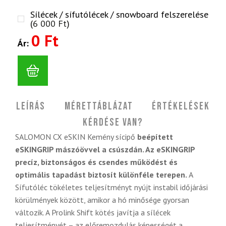
Sílécek / sífutólécek / snowboard felszerelése
(
6 000
Ft
)
0 Ft
Ár:
Leírás
Mérettáblázat
Értékelések
Kérdése van?
SALOMON CX eSKIN Kemény sícipő
beépített
eSKINGRIP mászóövvel a csúszdán. Az eSKINGRIP
precíz, biztonságos és csendes működést és
optimális tapadást biztosít különféle terepen.
A
Sífutóléc tökéletes teljesítményt nyújt instabil időjárási
körülmények között, amikor a hó minősége gyorsan
változik. A Prolink Shift kötés javítja a sílécek
teljesítményét – az előremozdulás képességét a