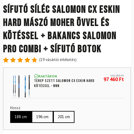
Sífutó síléc SALOMON CX eSKIN
Hard mászó moher övvel és
kötéssel + bakancs Salomon
Pro Combi + sífutó botok
(
19
vásárlói értékelés)
Értékelés
19
4.79
az
156 000
Ft
RAKTÁRON
5-ből,
97 460
Ft
Terep szett SALOMON CX eSKIN Hard
értékelés
kötéssel - NNN
alapján
Hossz
188 cm
196 cm
201 cm