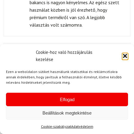
bakancs is nagyon kényelmes. Az egész szett
használat közben is jól érezhető, hogy
prémium termékről van szó. A legjobb
választás volt számomra.
Cookie-hoz való hozzájárulás
S. Tímea
2024.08.22.
kezelése
Értékelés:
nagyon tetszik a síléc, nekem szep a szín és a
5
/ 5
minősége is kiváló. Az öv is jól van tervezve,
Ezen a weboldalon sütiket használunk statisztikai és reklámcélokra
konnyen hasznalhato. Egyedül a kötéskel van
annak érdekében, hogy javítsuk a felhasználói élményt, illetve később
releváns hirdetéseket jelenítsünk meg.
egy kicsi bajom, mert neha nehezen állitom be.
Elfogad
K. Erzsébet
2024.08.04.
Beállítások megtekintése
Értékelés:
A sífutó szett nagyon tetszik, a sílécek
4
/ 5
Cookie-szabályzat
Adatvédelem
remekül teljesítenek a pályán. A bakancs is