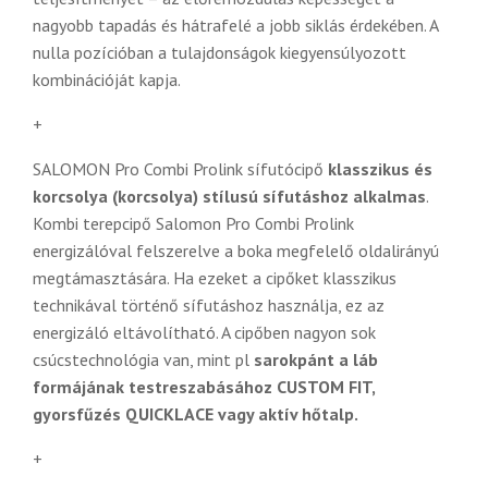
nagyobb tapadás és hátrafelé a jobb siklás érdekében. A
nulla pozícióban a tulajdonságok kiegyensúlyozott
kombinációját kapja.
+
SALOMON Pro Combi Prolink sífutócipő
klasszikus és
korcsolya (korcsolya) stílusú sífutáshoz alkalmas
.
Kombi terepcipő Salomon Pro Combi Prolink
energizálóval felszerelve a boka megfelelő oldalirányú
megtámasztására. Ha ezeket a cipőket klasszikus
technikával történő sífutáshoz használja, ez az
energizáló eltávolítható. A cipőben nagyon sok
csúcstechnológia van, mint pl
sarokpánt a láb
formájának testreszabásához CUSTOM FIT,
gyorsfűzés QUICKLACE vagy aktív hőtalp.
+