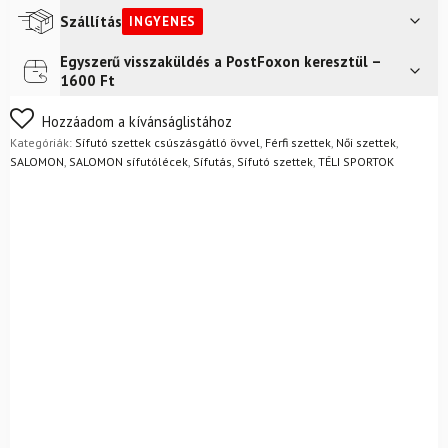
Hard
Szállítás
INGYENES
mászó
moher
Egyszerű visszaküldés a PostFoxon keresztül –
Futár a címre
Ingyenes
övvel
1600 Ft
és
kötéssel
Nem biztos a választásában? Semmi gond – a terméket
Hozzáadom a kívánságlistához
+
egyszerűen visszaküldheti 14 napon belül, indoklás nélkül.
Kategóriák:
Sífutó szettek csúszásgátló övvel
,
Férfi szettek
,
Női szettek
,
bakancs
Mik a visszaküldés feltételei?
SALOMON
,
SALOMON sífutólécek
,
Sífutás
,
Sífutó szettek
,
TÉLI SPORTOK
Salomon
Pro
Combi
+
sífutó
botok
mennyiség