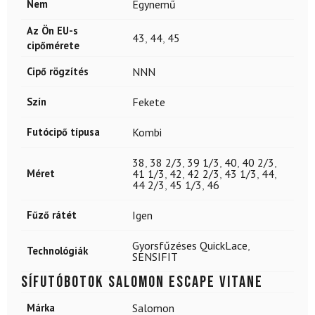
Nem
Egynemű
Az Ön EU-s
43
,
44
,
45
cipőmérete
Cipő rögzítés
NNN
Szín
Fekete
Futócipő típusa
Kombi
38
,
38 2/3
,
39 1/3
,
40
,
40 2/3
,
Méret
41 1/3
,
42
,
42 2/3
,
43 1/3
,
44
,
44 2/3
,
45 1/3
,
46
Fűző rátét
Igen
Gyorsfűzéses QuickLace
,
Technológiák
SENSIFIT
Sífutóbotok SALOMON Escape Vitane
Márka
Salomon