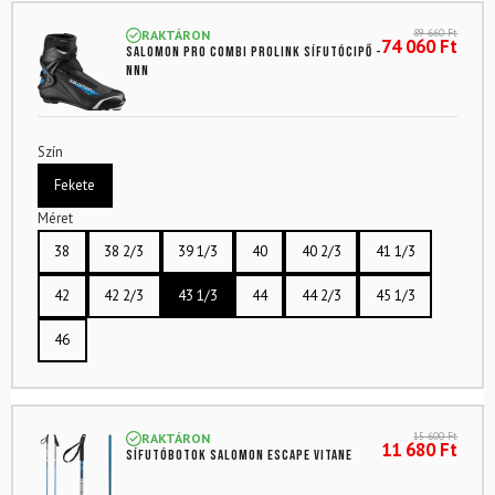
89 660
Ft
RAKTÁRON
74 060
Ft
SALOMON Pro Combi Prolink sífutócipő -
NNN
Szín
Fekete
Méret
38
38 2/3
39 1/3
40
40 2/3
41 1/3
42
42 2/3
43 1/3
44
44 2/3
45 1/3
46
15 600
Ft
RAKTÁRON
11 680
Ft
Sífutóbotok SALOMON Escape Vitane