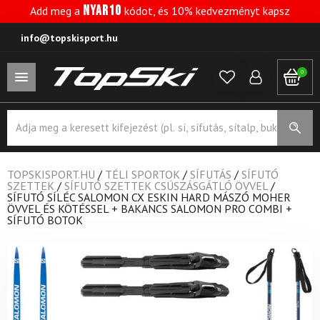
NYAR10
Add meg a
kódot, és 10% kedvezményt kapsz
info@topskisport.hu
0
Products
search
TOPSKISPORT.HU
/
TÉLI SPORTOK
/
SÍFUTÁS
/
SÍFUTÓ
SZETTEK
/
SÍFUTÓ SZETTEK CSÚSZÁSGÁTLÓ ÖVVEL
/
SÍFUTÓ SÍLÉC SALOMON CX ESKIN HARD MÁSZÓ MOHER
ÖVVEL ÉS KÖTÉSSEL + BAKANCS SALOMON PRO COMBI +
SÍFUTÓ BOTOK