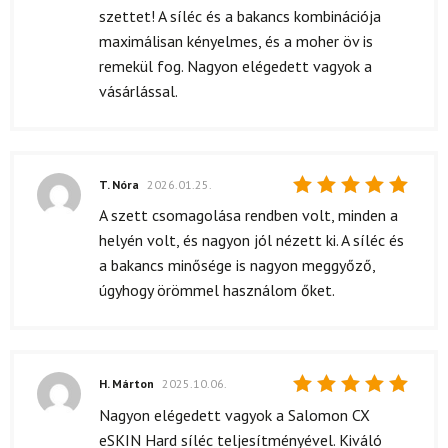
5
/ 5
szettet! A síléc és a bakancs kombinációja
maximálisan kényelmes, és a moher öv is
remekül fog. Nagyon elégedett vagyok a
vásárlással.
T. Nóra
2026.01.25.
Értékelés:
A szett csomagolása rendben volt, minden a
5
/ 5
helyén volt, és nagyon jól nézett ki. A síléc és
a bakancs minősége is nagyon meggyőző,
úgyhogy örömmel használom őket.
H. Márton
2025.10.06.
Értékelés:
Nagyon elégedett vagyok a Salomon CX
5
/ 5
eSKIN Hard síléc teljesítményével. Kiváló