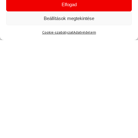
Elfogad
Beállítások megtekintése
Cookie-szabályzat
Adatvédelem
Kérdése van?
info@topskisport.hu
Név
E-mail