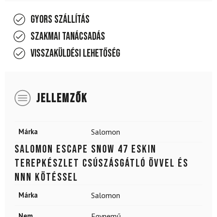
Gyors szállítás
Szakmai tanácsadás
Visszaküldési lehetőség
JELLEMZŐK
Márka
Salomon
SALOMON Escape Snow 47 eSkin
terepkészlet csúszásgátló övvel és
NNN kötéssel
Márka
Salomon
Nem
Egynemű