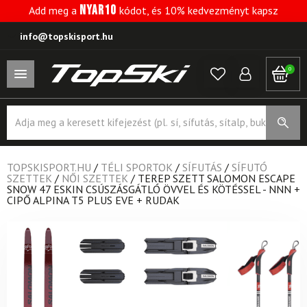
NYAR10
Add meg a
kódot, és 10% kedvezményt kapsz
info@topskisport.hu
0
Products
search
TOPSKISPORT.HU
/
TÉLI SPORTOK
/
SÍFUTÁS
/
SÍFUTÓ
SZETTEK
/
NŐI SZETTEK
/
TEREP SZETT SALOMON ESCAPE
SNOW 47 ESKIN CSÚSZÁSGÁTLÓ ÖVVEL ÉS KÖTÉSSEL - NNN +
CIPŐ ALPINA T5 PLUS EVE + RUDAK