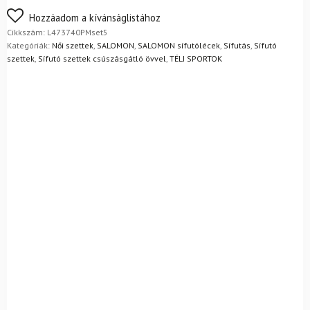
kötéssel
Nem biztos a választásában? Semmi gond – a terméket
Hozzáadom a kívánságlistához
-
egyszerűen visszaküldheti 14 napon belül, indoklás nélkül.
Cikkszám:
L473740PMset5
NNN
Mik a visszaküldés feltételei?
Kategóriák:
Női szettek
,
SALOMON
,
SALOMON sífutólécek
,
Sífutás
,
Sífutó
+
szettek
,
Sífutó szettek csúszásgátló övvel
,
TÉLI SPORTOK
Cipő
ALPINA
T5
Plus
Eve
+
rudak
mennyiség