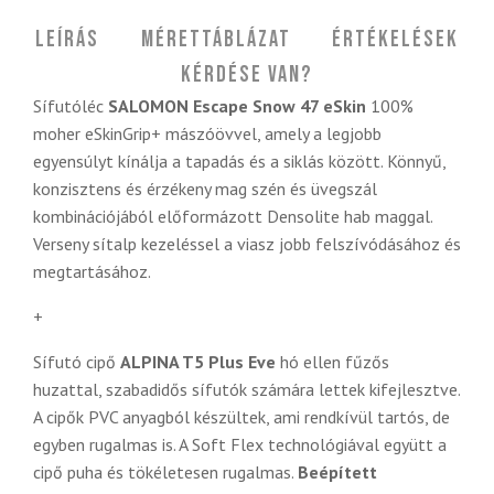
Leírás
Mérettáblázat
Értékelések
Kérdése van?
Sífutóléc
SALOMON Escape Snow 47 eSkin
100%
moher eSkinGrip+ mászóövvel, amely a legjobb
egyensúlyt kínálja a tapadás és a siklás között. Könnyű,
konzisztens és érzékeny mag szén és üvegszál
kombinációjából előformázott Densolite hab maggal.
Verseny sítalp kezeléssel a viasz jobb felszívódásához és
megtartásához.
+
Sífutó cipő
ALPINA T5 Plus Eve
hó ellen fűzős
huzattal, szabadidős sífutók számára lettek kifejlesztve.
A cipők PVC anyagból készültek, ami rendkívül tartós, de
egyben rugalmas is. A Soft Flex technológiával együtt a
cipő puha és tökéletesen rugalmas.
Beépített