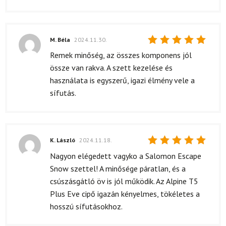
M. Béla
2024.11.30.
Értékelés:
Remek minőség, az összes komponens jól
5
/ 5
össze van rakva. A szett kezelése és
használata is egyszerű, igazi élmény vele a
sífutás.
K. László
2024.11.18.
Értékelés:
Nagyon elégedett vagyko a Salomon Escape
5
/ 5
Snow szettel! A minősége páratlan, és a
csúszásgátló öv is jól működik. Az Alpine T5
Plus Eve cipő igazán kényelmes, tökéletes a
hosszú sífutásokhoz.