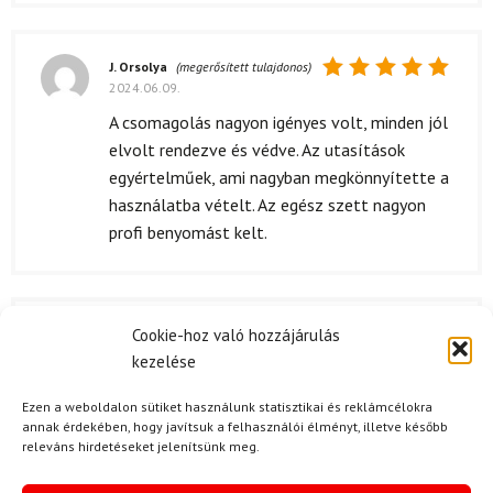
J. Orsolya
(megerősített tulajdonos)
2024.06.09.
Értékelés:
5
/ 5
A csomagolás nagyon igényes volt, minden jól
elvolt rendezve és védve. Az utasítások
egyértelműek, ami nagyban megkönnyítette a
használatba vételt. Az egész szett nagyon
profi benyomást kelt.
Cookie-hoz való hozzájárulás
S. Dénes
2024.02.04.
kezelése
Értékelés:
Kiváló minőségű szett, minden részlete jól
5
/ 5
meg van csinálva.
Ezen a weboldalon sütiket használunk statisztikai és reklámcélokra
annak érdekében, hogy javítsuk a felhasználói élményt, illetve később
releváns hirdetéseket jelenítsünk meg.
Kérdése van?