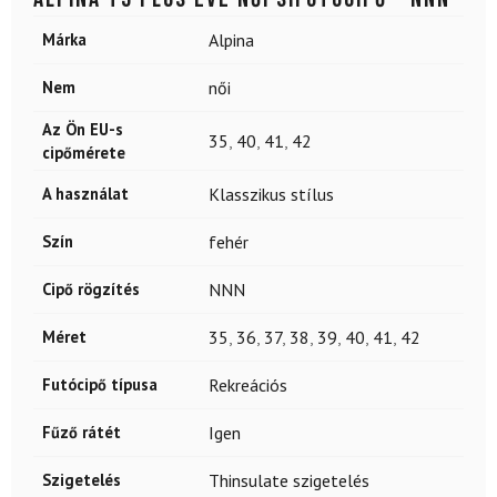
Márka
Alpina
Nem
női
Az Ön EU-s
35
,
40
,
41
,
42
cipőmérete
A használat
Klasszikus stílus
Szín
fehér
Cipő rögzítés
NNN
Méret
35
,
36
,
37
,
38
,
39
,
40
,
41
,
42
Futócipő típusa
Rekreációs
Fűző rátét
Igen
Szigetelés
Thinsulate szigetelés