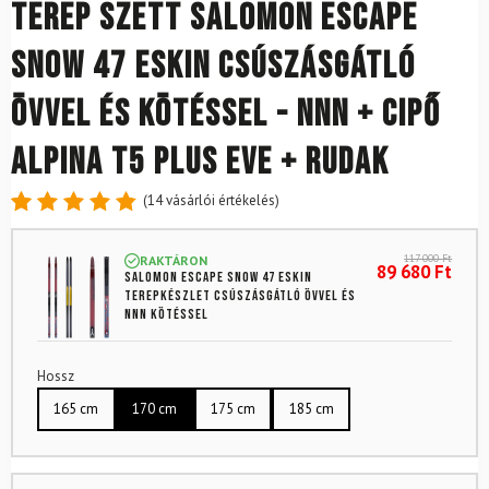
Terep szett SALOMON Escape
Snow 47 eSkin csúszásgátló
övvel és kötéssel - NNN + Cipő
ALPINA T5 Plus Eve + rudak
(
14
vásárlói értékelés)
Értékelés
14
4.86
az
117 000
Ft
RAKTÁRON
5-ből,
89 680
Ft
SALOMON Escape Snow 47 eSkin
értékelés
terepkészlet csúszásgátló övvel és
alapján
NNN kötéssel
Hossz
165 cm
170 cm
175 cm
185 cm