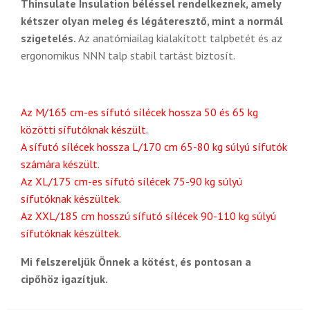
Thinsulate Insulation béléssel rendelkeznek, amely
kétszer olyan meleg és légáteresztő, mint a normál
szigetelés.
Az anatómiailag kialakított talpbetét és az
ergonomikus NNN talp stabil tartást biztosít.
Az M/165 cm-es sífutó sílécek hossza 50 és 65 kg
közötti sífutóknak készült.
A sífutó sílécek hossza L/170 cm 65-80 kg súlyú sífutók
számára készült.
Az XL/175 cm-es sífutó sílécek 75-90 kg súlyú
sífutóknak készültek.
Az XXL/185 cm hosszú sífutó sílécek 90-110 kg súlyú
sífutóknak készültek.
Mi felszereljük Önnek a kötést, és pontosan a
cipőhöz igazítjuk.