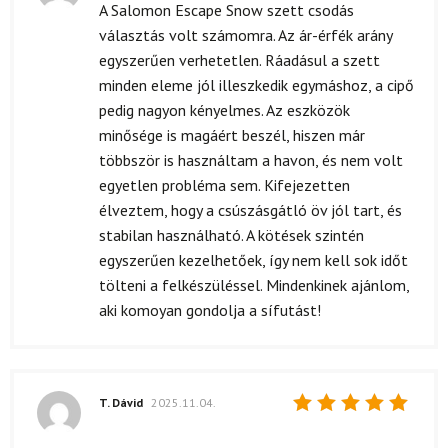
Értékelés:
A Salomon Escape Snow szett csodás
5
/ 5
választás volt számomra. Az ár-érfék arány
egyszerűen verhetetlen. Ráadásul a szett
minden eleme jól illeszkedik egymáshoz, a cipő
pedig nagyon kényelmes. Az eszközök
minősége is magáért beszél, hiszen már
többször is használtam a havon, és nem volt
egyetlen probléma sem. Kifejezetten
élveztem, hogy a csúszásgátló öv jól tart, és
stabilan használható. A kötések szintén
egyszerűen kezelhetőek, így nem kell sok időt
tölteni a felkészüléssel. Mindenkinek ajánlom,
aki komoyan gondolja a sífutást!
T. Dávid
2025.11.04.
Értékelés:
5
/ 5