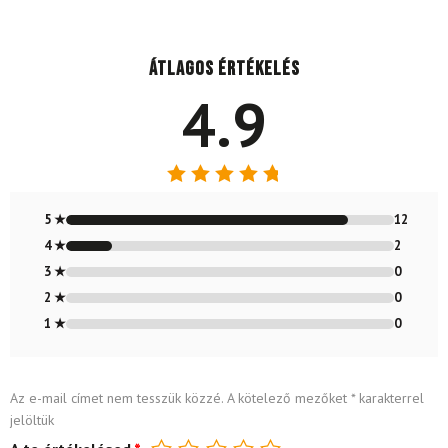
Átlagos értékelés
4.9
Értékelés:
4.86
/ 5
5 ★
12
4 ★
2
3 ★
0
2 ★
0
1 ★
0
Az e-mail címet nem tesszük közzé.
A kötelező mezőket
*
karakterrel
jelöltük