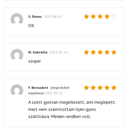
S. Dénes
2025.06.16.
Értékelés:
OK
4
/ 5
M. Gabriella
2025.05.14.
Értékelés:
szuper
5
/ 5
F. Bernadett
(megerősített
tulajdonos)
2025.03.19.
Értékelés:
5
/ 5
A szett gyorsan megérkezett, ami meglepett,
mert nem számítottam ilyen gyors
szállításra. Minden rendben volt.