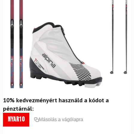
10% kedvezményért használd a kódot a
pénztárnál:
nyar10
Másolás a vágólapra