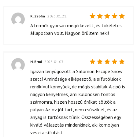
K. Zsófia
2025.01.21.
Értékelés:
A termék gyorsan megérkezett, és tökéletes
5
/ 5
állapotban volt. Nagyon örültem neki!
H. Ernő
2025.01.03.
Értékelés:
Igazán lenyűgözött a Salomon Escape Snow
5
/ 5
szett! A minősége elképesztő, a sífutólécek
rendkívül könnyűek, de mégis stabilak. A cipő is
nagyon kényelmes, ami különösen fontos
számomra, hiszen hosszú órákat töltök a
pályán. Az öv jól tart, nem csúszik el, és az
anyag is tartósnak tűnik. Összességében egy
kiváló választás mindenkinek, aki komolyan
veszi a sífutást.