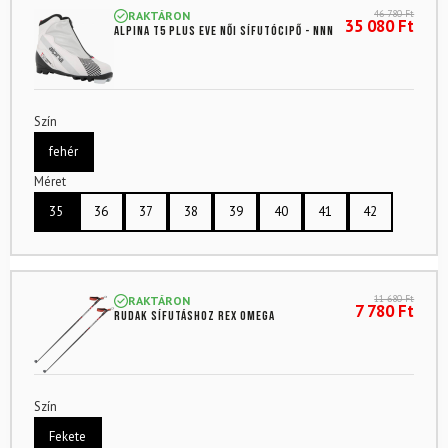
46 780
Ft
RAKTÁRON
35 080
Ft
ALPINA T5 Plus Eve női sífutócipő - NNN
Szín
fehér
Méret
35
36
37
38
39
40
41
42
11 680
Ft
RAKTÁRON
7 780
Ft
Rudak sífutáshoz REX Omega
Szín
Fekete