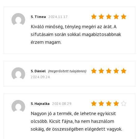
S. Tímea
2024.11.17.
Értékelés:
Kiváló minőség, tényleg megéri az árát. A
5
/ 5
sífutásaim során sokkal magabiztosabbnak
érzem magam.
S. Dániel
(megerősített tulajdonos)
2024.09.24.
Értékelés:
5
/ 5
S. Hajnalka
2024.08.29.
Értékelés:
Nagyon jó a termék, de lehetne egy kicsit
4
/ 5
olcsóbb. Kicsit fájna, ha nem használom
sokáig, de összességében elégedett vagyok.