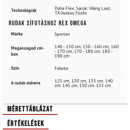
Puha Flex
,
Sarok: Viking Last
,
Technológiák
TX-hurkos fűzés
Rudak sífutáshoz REX Omega
Márka
Sporten
140 - 150 cm
,
150 - 160 cm
,
160
Magasságod cm-
- 170 cm
,
170 - 180 cm
,
180 -
ben
190 cm
Szín
Fekete
125 cm
,
130 cm
,
135 cm
,
140
A rudak mérete
cm
,
145 cm
,
150 cm
,
155 cm
Mérettáblázat
Értékelések