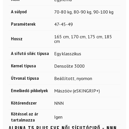
A súlyod
70-80 kg
,
80-90 kg
,
90-100 kg
Paraméterek
47-45-49
165 cm
,
170 cm
,
175 cm
,
185
Hossz
cm
A sífutó síléc típusa
Egy klasszikus
Kernel típusa
Densolite 3000
Útvonal típusa
Beállított
,
nyomon
Emelkedő pikkelyek
Mászóöv (eSKINGRIP+)
Kötőrendszer
NNN
Kötéssel az ár
Igen
tartalmazza
ALPINA T5 Plus Eve női sífutócipő - NNN