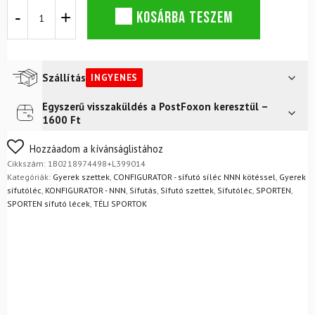
Sífutóléc
KOSÁRBA TESZEM
SPORTEN
Favorit
Jr
Mg
Prolink
Szállítás
INGYENES
NNN
kötéssel
Egyszerű visszaküldés a PostFoxon keresztül –
Futár a címre
Ingyenes
mennyiség
1600 Ft
Nem biztos a választásában? Semmi gond – a terméket
Hozzáadom a kívánságlistához
egyszerűen visszaküldheti 14 napon belül, indoklás nélkül.
Cikkszám:
1B0218974498+L399014
Mik a visszaküldés feltételei?
Kategóriák:
Gyerek szettek
,
CONFIGURATOR - sífutó síléc NNN kötéssel
,
Gyerek
sífutóléc
,
KONFIGURATOR - NNN
,
Sífutás
,
Sífutó szettek
,
Sífutóléc
,
SPORTEN
,
SPORTEN sífutó lécek
,
TÉLI SPORTOK