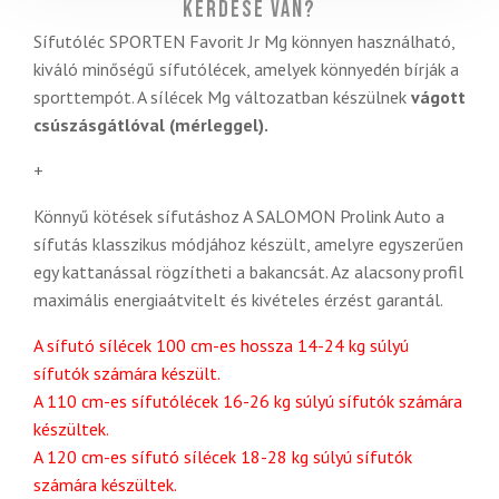
Kérdése van?
Sífutóléc SPORTEN Favorit Jr Mg könnyen használható,
kiváló minőségű sífutólécek, amelyek könnyedén bírják a
sporttempót. A sílécek Mg változatban készülnek
vágott
csúszásgátlóval (mérleggel).
+
Könnyű kötések sífutáshoz A SALOMON Prolink Auto a
sífutás klasszikus módjához készült, amelyre egyszerűen
egy kattanással rögzítheti a bakancsát. Az alacsony profil
maximális energiaátvitelt és kivételes érzést garantál.
A sífutó sílécek 100 cm-es hossza 14-24 kg súlyú
sífutók számára készült.
A 110 cm-es sífutólécek 16-26 kg súlyú sífutók számára
készültek.
A 120 cm-es sífutó sílécek 18-28 kg súlyú sífutók
számára készültek.