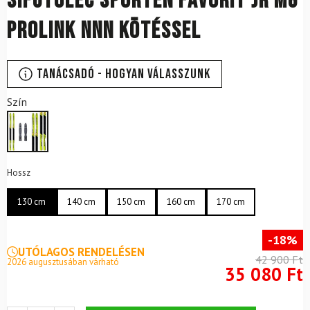
Sífutóléc SPORTEN Favorit Jr Mg
Prolink NNN kötéssel
Tanácsadó - Hogyan válasszunk
Szín
Hossz
130 cm
140 cm
150 cm
160 cm
170 cm
-18%
UTÓLAGOS RENDELÉSEN
42 900 Ft
2026 augusztusában várható
35 080 Ft