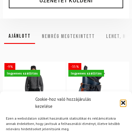
Ajánlott
NEMRÉG MEGTEKINTETT
Lehet, hog
-9%
-35%
Ingyenes szállítás
Ingyenes szállítás
Cookie-hoz való hozzájárulás
kezelése
Ezen a weboldalon sütiket használunk statisztikai és reklámcélokra
annak érdekében, hogy javítsuk a felhasználói élményt, illetve később
releváns hirdetéseket jelenítsünk meg.
L
26.5