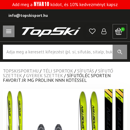
NYAR10
Add meg a
kódot, és 10% kedvezményt kapsz
info@topskisport.hu
0
Products
search
TOPSKISPORT.HU
/
TÉLI SPORTOK
/
SÍFUTÁS
/
SÍFUTÓ
SZETTEK
/
GYEREK SZETTEK
/
SÍFUTÓLÉC SPORTEN
FAVORIT JR MG PROLINK NNN KÖTÉSSEL