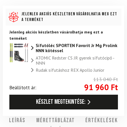
Jelenleg akciós készletben vásárolhatja meg ezt
a terméket
Jelenleg akciós készletben vásárolhatja meg ezt a
terméket
Sífutóléc SPORTEN Favorit Jr Mg Prolink
NNN kötéssel
ATOMIC Redster CS JR gyerek sífutócipő -
NNN
Rudak sífutáshoz REX Apollo Junior
113 040
Ft
91 960
Ft
Beállított ár:
Készlet megtekintése:
Leírás
Mérettáblázat
Értékelések