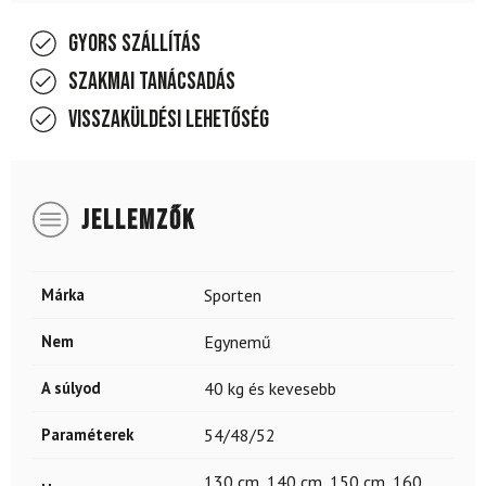
Gyors szállítás
Szakmai tanácsadás
Visszaküldési lehetőség
JELLEMZŐK
Márka
Sporten
Nem
Egynemű
A súlyod
40 kg és kevesebb
Paraméterek
54/48/52
130 cm
,
140 cm
,
150 cm
,
160