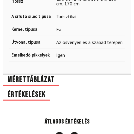
Hossz
cm
,
170 cm
A sífutó síléc típusa
Turisztikai
Kernel típusa
Fa
Útvonal típusa
Az ösvényen és a szabad terepen
Emelkedő pikkelyek
Igen
Mérettáblázat
Értékelések
Átlagos értékelés