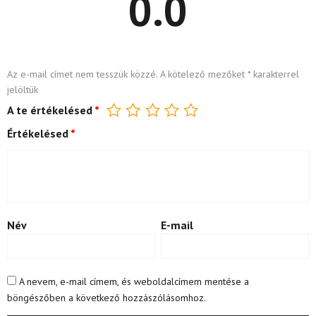
0.0
Az e-mail címet nem tesszük közzé.
A kötelező mezőket
*
karakterrel
jelöltük
A te értékelésed
*
Értékelésed
*
Név
E-mail
A nevem, e-mail címem, és weboldalcímem mentése a
böngészőben a következő hozzászólásomhoz.