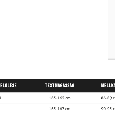
jelölése
Testmagasság
Mellk
4
163-165 cm
86-89 
165-167 cm
90-93 