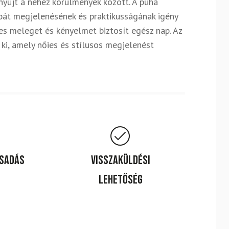
nyújt a nehéz körülmények között. A puha
abát megjelenésének és praktikusságának igény
mes meleget és kényelmet biztosít egész nap. Az
 ki, amely nőies és stílusos megjelenést
csadás
Visszaküldési
lehetőség