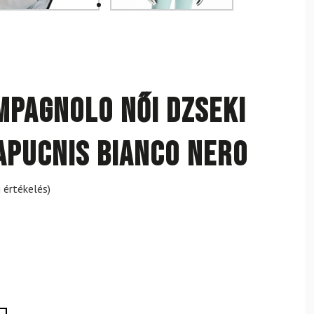
MPAGNOLO női dzseki
apucnis Bianco Nero
 értékelés)