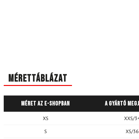
Mérettáblázat
Méret az e-shopban
A gyártó meg
XS
XXS/3
S
XS/36