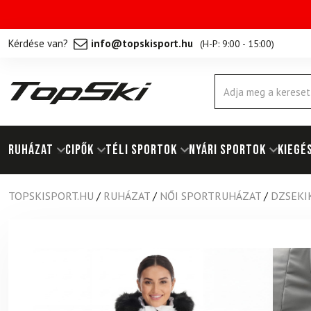
Kérdése van?
info@topskisport.hu
(
H-P: 9:00 - 15:00
)
Products
search
RUHÁZAT
Cipők
TÉLI SPORTOK
NYÁRI SPORTOK
KIEGÉ
TOPSKISPORT.HU
/
RUHÁZAT
/
NŐI SPORTRUHÁZAT
/
DZSEKI