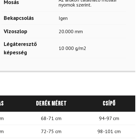
Mosás
nyomok szerint.
Bekapcsolás
Igen
Vízoszlop
20.000 mm
Légáteresztő
10 000 g/m2
képesség
as
Derék méret
Csípő
cm
68-71 cm
94-97 cm
cm
72-75 cm
98-101 cm