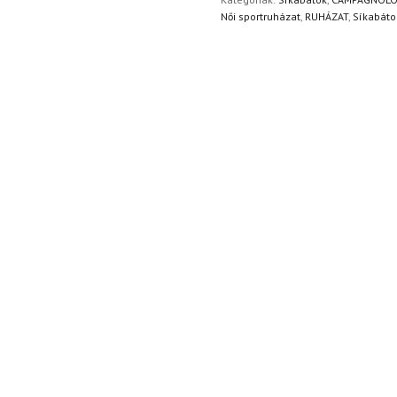
Női sportruházat
,
RUHÁZAT
,
Síkabáto