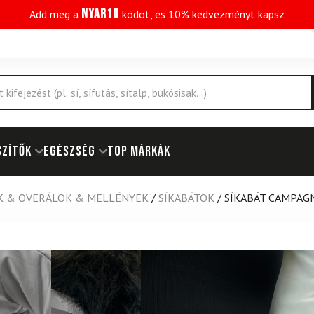
NYAR10
Add meg a
kódot, és 10% kedvezményt kapsz
SZÍTŐK
EGÉSZSÉG
Top márkák
K & OVERÁLOK & MELLÉNYEK
/
SÍKABÁTOK
/
SÍKABÁT CAMPAG