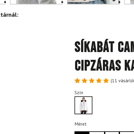
tárnál:
Síkabát CA
cipzáras k
(
11
vásárlói
Értékelés
11
Szín
4.91
az
5-ből,
értékelés
alapján
Méret