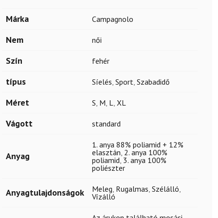
Márka
Campagnolo
Nem
női
Szín
fehér
típus
Síelés
,
Sport
,
Szabadidő
Méret
S
,
M
,
L
,
XL
Vágott
standard
1. anya 88% poliamid + 12%
elasztán
,
2. anya 100%
Anyag
poliamid
,
3. anya 100%
poliészter
Meleg
,
Rugalmas
,
Szélálló
,
Anyagtulajdonságok
Vízálló
Az árukon található mosási