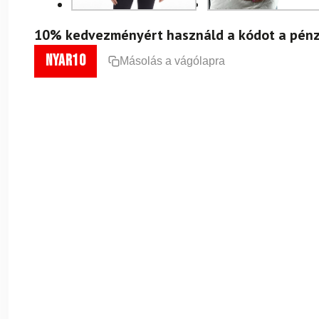
10% kedvezményért használd a kódot a pénz
nyar10
Másolás a vágólapra