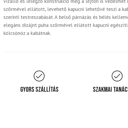
vízálló és lélegző konstrukció még a lejtőn is védelmet 
szőrmével ellátott, levehető kapucni lehetővé teszi a k
szerinti testreszabását. A belső párnázás és bélés kelle
elegáns dizájnt puha szőrmével ellátott kapucni egészíti
kölcsönöz a kabátnak.
Gyors szállítás
Szakmai taná