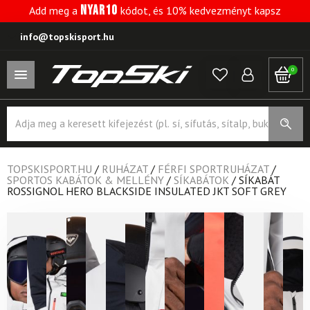
NYAR10
Add meg a
kódot, és 10% kedvezményt kapsz
info@topskisport.hu
0
Products
search
TOPSKISPORT.HU
/
RUHÁZAT
/
FÉRFI SPORTRUHÁZAT
/
SPORTOS KABÁTOK & MELLÉNY
/
SÍKABÁTOK
/
SÍKABÁT
ROSSIGNOL HERO BLACKSIDE INSULATED JKT SOFT GREY