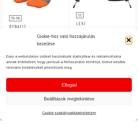
11
35-38
LEKI
DYNAFIT
Síkesztyű LEKI Detect XT
Zokni DYNAFIT Stay Fast
Cookie-hoz való hozzájárulás
3D Mitt
SK zöld/narancs
kezelése
8 580 Ft
7 390 Ft
50 700 Ft
44 830 Ft
Ezen a weboldalon sütiket használunk statisztikai és reklámcélokra
annak érdekében, hogy javítsuk a felhasználói élményt, illetve később
Raktáron
Raktáron
releváns hirdetéseket jelenítsünk meg.
Elfogad
Beállítások megtekintése
Cookie-szabályzat
Adatvédelem
Hírek