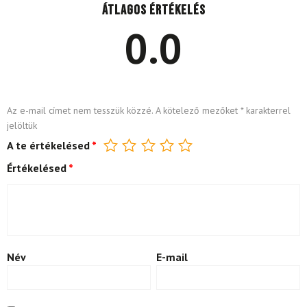
Átlagos értékelés
0.0
Az e-mail címet nem tesszük közzé.
A kötelező mezőket
*
karakterrel
jelöltük
A te értékelésed
*
Értékelésed
*
Név
E-mail