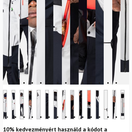
10% kedvezményért használd a kódot a