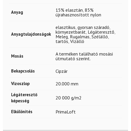
15% elasztán
,
85%
Anyag
újrahasznosított nylon
elasztikus
,
gyorsan száradó
,
környezetbarát
,
Légáteresztő
,
Anyagtulajdonságok
Meleg
,
Rugalmas
,
Szélálló
,
tartós
,
Vízálló
A terméken található mosási
Mosás
útmutató szerint.
Bekapcsolás
Cipzár
Vízoszlop
20.000 mm
Légáteresztő
20 000 g/m2
képesség
Elkülönítés
PrimaLoft