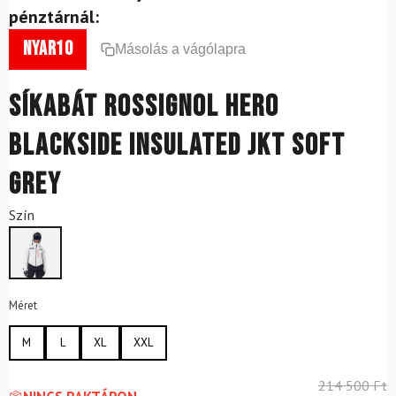
pénztárnál:
nyar10
Másolás a vágólapra
Síkabát ROSSIGNOL Hero
Blackside Insulated JKT Soft
Grey
Szín
Méret
M
L
XL
XXL
214 500
Ft