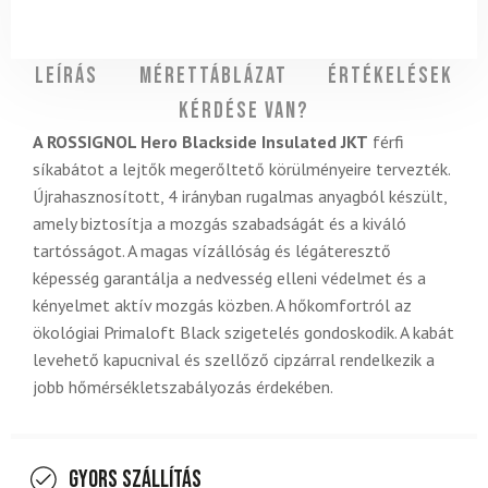
Leírás
Mérettáblázat
Értékelések
Kérdése van?
A ROSSIGNOL Hero Blackside Insulated JKT
férfi
síkabátot a lejtők megerőltető körülményeire tervezték.
Újrahasznosított, 4 irányban rugalmas anyagból készült,
amely biztosítja a mozgás szabadságát és a kiváló
tartósságot. A magas vízállóság és légáteresztő
képesség garantálja a nedvesség elleni védelmet és a
kényelmet aktív mozgás közben. A hőkomfortról az
ökológiai Primaloft Black szigetelés gondoskodik. A kabát
levehető kapucnival és szellőző cipzárral rendelkezik a
jobb hőmérsékletszabályozás érdekében.
Gyors szállítás