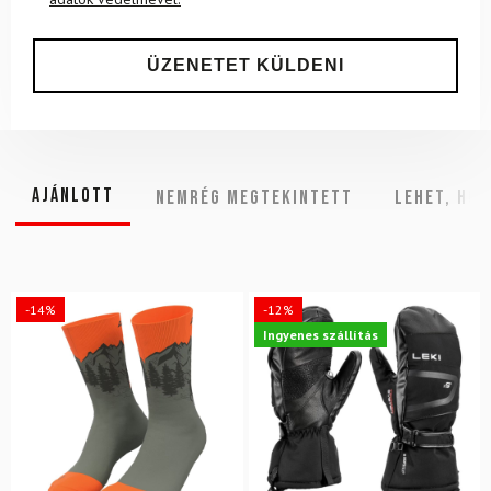
Ajánlott
NEMRÉG MEGTEKINTETT
Lehet, hog
-14%
-12%
Ingyenes szállítás