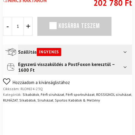
NINCS RAKTÁRON
202 780
Ft
Síkabát
KOSÁRBA TESZEM
ROSSIGNOL
Hero
Blackside
Insulated
JKT
Szállítás
INGYENES
Soft
Grey
Egyszerű visszaküldés a PostFoxon keresztül –
Futár a címre
Ingyenes
mennyiség
1600 Ft
FoxPost
Ingyenes
Nem biztos a választásában? Semmi gond – a terméket
Hozzáadom a kívánságlistához
egyszerűen visszaküldheti 14 napon belül, indoklás nélkül.
Cikkszám:
RLOMJ24-23Q
Mik a visszaküldés feltételei?
Kategóriák:
Síkabátok
,
Férfi síruházat
,
Férfi sportruházat
,
ROSSIGNOL síruházat
,
RUHÁZAT
,
Síkabátok
,
Síruházat
,
Sportos Kabátok & Mellény