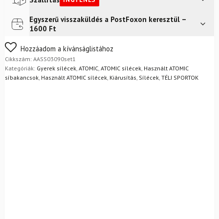
Egyszerű visszaküldés a PostFoxon keresztül –
Futár a címre
Ingyenes
1600 Ft
Nem biztos a választásában? Semmi gond – a terméket
Hozzáadom a kívánságlistához
egyszerűen visszaküldheti 14 napon belül, indoklás nélkül.
Cikkszám:
AASS03090set1
Mik a visszaküldés feltételei?
Kategóriák:
Gyerek sílécek
,
ATOMIC
,
ATOMIC sílécek
,
Használt ATOMIC
síbakancsok
,
Használt ATOMIC sílécek
,
Kiárusítás
,
Sílécek
,
TÉLI SPORTOK