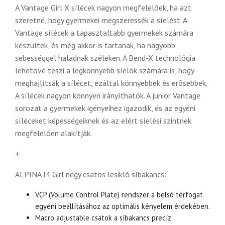
A Vantage Girl X sílécek nagyon megfelelõek, ha azt
szeretné, hogy gyermekei megszeressék a síelést. A
Vantage sílécek a tapasztaltabb gyermekek számára
készültek, és még akkor is tartanak, ha nagyobb
sebességgel haladnak széleken. A Bend-X technológia
lehetõvé teszi a legkönnyebb síelõk számára is, hogy
meghajlítsák a sílécet, ezáltal könnyebbek és erõsebbek.
A sílécek nagyon könnyen irányíthatók. A junior Vantage
sorozat a gyermekek igényeihez igazodik, és az egyéni
síléceket képességeiknek és az elért síelési szintnek
megfelelõen alakítják.
+
ALPINA J4 Girl négy csatos lesikló síbakancs:
VCP (Volume Control Plate) rendszer a belsõ térfogat
egyéni beállításához az optimális kényelem érdekében.
Macro adjustable csatok a síbakancs precíz