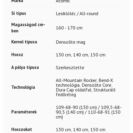
Márka
Atomic
Sí típus
Lesiklóléc / All-round
Magasságod cm-
160 - 170 cm
ben
Kernel típusa
Densolite mag
Hossz
130 cm
,
140 cm
,
150 cm
A pálya típusa
Szerkesztette
All-Mountain Rocker
,
Bend-X
technológia
,
Densolite Core
,
Technológia
Dura Cap oldalfal
,
Strukturált
fedőréteg
109-68-90 (130 cm) / 109,5-68-
Paraméterek
90,5 (140 cm) / 110-68-91 (150
cm)
Hosszokat
130 cm
,
140 cm
,
150 cm