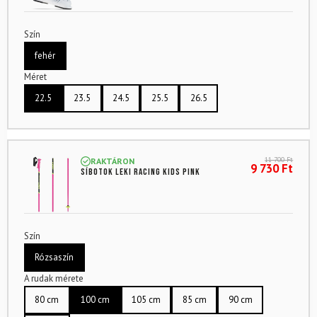
Szín
fehér
Méret
22.5
23.5
24.5
25.5
26.5
11 700
Ft
RAKTÁRON
9 730
Ft
Síbotok LEKI Racing Kids Pink
Szín
Rózsaszín
A rudak mérete
80 cm
100 cm
105 cm
85 cm
90 cm