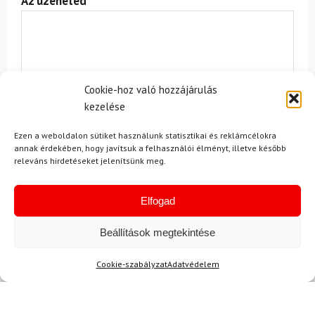
Az üzeneted
Cookie-hoz való hozzájárulás
kezelése
Egyetértek a
felhasználási feltételekkel és a személyes
Ezen a weboldalon sütiket használunk statisztikai és reklámcélokra
adatok védelmével.
annak érdekében, hogy javítsuk a felhasználói élményt, illetve később
releváns hirdetéseket jelenítsünk meg.
Elfogad
Beállítások megtekintése
Ajánlott
Cookie-szabályzat
Adatvédelem
NEMRÉG MEGTEKINTETT
Lehet, hog