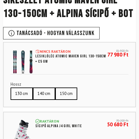
Síkészlet ATOMIC Maven Girl
130-150cm + Alpina sícipő + bot
Tanácsadó - Hogyan válasszunk
81 900
Ft
NINCS RAKTÁRON
77 980
Ft
Lesiklóléc ATOMIC Maven Girl 130-150cm
+ C5 GW
Hossz
130 cm
140 cm
150 cm
70 200
Ft
RAKTÁRON
50 680
Ft
Sícipő ALPINA J4 Girl White