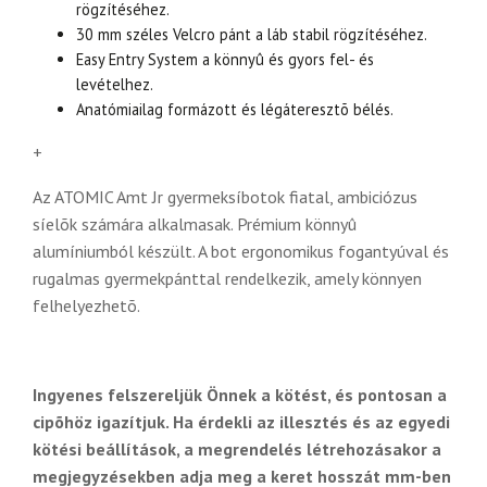
rögzítéséhez.
30 mm széles Velcro pánt a láb stabil rögzítéséhez.
Easy Entry System a könnyû és gyors fel- és
levételhez.
Anatómiailag formázott és légáteresztõ bélés.
+
Az ATOMIC Amt Jr gyermeksíbotok fiatal, ambiciózus
síelõk számára alkalmasak. Prémium könnyû
alumíniumból készült. A bot ergonomikus fogantyúval és
rugalmas gyermekpánttal rendelkezik, amely könnyen
felhelyezhetõ.
Ingyenes felszereljük Önnek a kötést, és pontosan a
cipõhöz igazítjuk. Ha érdekli az illesztés és az egyedi
kötési beállítások, a megrendelés létrehozásakor a
megjegyzésekben adja meg a keret hosszát mm-ben