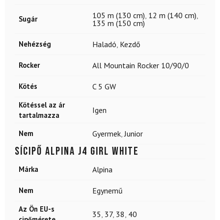
105 m (130 cm)
,
12 m (140 cm)
,
Sugár
135 m (150 cm)
Nehézség
Haladó
,
Kezdő
Rocker
All Mountain Rocker 10/90/0
Kötés
C 5 GW
Kötéssel az ár
Igen
tartalmazza
Nem
Gyermek
,
Junior
Sícipő ALPINA J4 Girl White
Márka
Alpina
Nem
Egynemű
Az Ön EU-s
35
,
37
,
38
,
40
cipőmérete