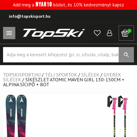
NYAR10
Add meg a
kódot, és 10% kedvezményt kapsz
info@topskisport.hu
0
Products
search
TOPSKISPORT.HU
/
TÉLI SPORTOK
/
SÍLÉCEK
/
GYEREK
SÍLÉCEK
/
SÍKÉSZLET ATOMIC MAVEN GIRL 130-150CM +
ALPINA SÍCIPŐ + BOT