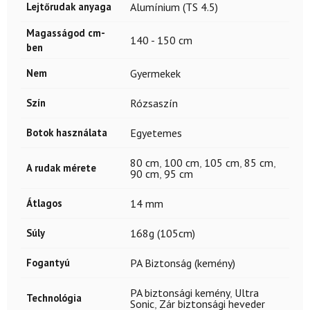
Lejtőrudak anyaga
Alumínium (TS 4.5)
Magasságod cm-
140 - 150 cm
ben
Nem
Gyermekek
Szín
Rózsaszín
Botok használata
Egyetemes
80 cm
,
100 cm
,
105 cm
,
85 cm
,
A rudak mérete
90 cm
,
95 cm
Átlagos
14 mm
Súly
168g (105cm)
Fogantyú
PA Biztonság (kemény)
PA biztonsági kemény
,
Ultra
Technológia
Sonic
,
Zár biztonsági heveder