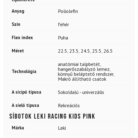
Anyag
Poliolefin
Szín
fehér
Flex index
Puha
Méret
22.5
,
23.5
,
24.5
,
25.5
,
26.5
anatómiai talpbetét
,
hangerőszabályzó lemez
,
Technológia
könnyű beléptető rendszer
,
Makró állítható csatok
A sícipő típusa
Sokoldalú - univerzális
A síelő típusa
Rekreációs
Síbotok LEKI Racing Kids Pink
Márka
Leki