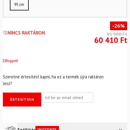
95 cm
-26%
NINCS RAKTÁRON
81 900
Ft
60 410
Ft
Elfogyott
Szeretne értesítést kapni, ha ez a termék újra raktáron
lesz?
ÉRTESÍTSEN
Szállítás
INGYENES