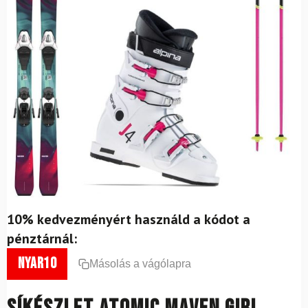
10% kedvezményért használd a kódot a
pénztárnál:
nyar10
Másolás a vágólapra