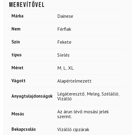
merevítővel
Márka
Dainese
Nem
Férfiak
Szín
Fekete
típus
Síelés
Méret
M
,
L
,
XL
Vágott
Alapértelmezett
Légáteresztő
,
Meleg
,
Szélálló
,
Anyagtulajdonságok
Vízálló
Az árun lévő mosási jelek
Mosás
szerint.
Bekapcsolás
Vízálló cipzárak