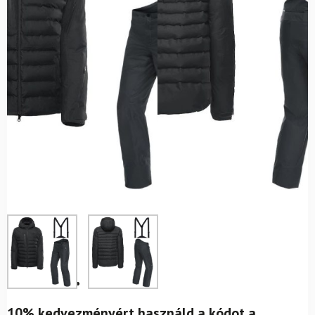
10% kedvezményért használd a kódot a