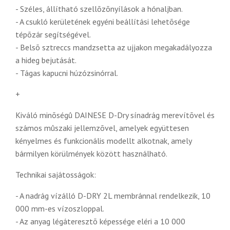
- Széles, állítható szellõzõnyílások a hónaljban.
- A csukló kerületének egyéni beállítási lehetõsége
tépõzár segítségével.
- Belsõ sztreccs mandzsetta az ujjakon megakadályozza
a hideg bejutását.
- Tágas kapucni húzózsinórral.
+
Kiváló minõségû DAINESE D-Dry sínadrág merevítõvel és
számos mûszaki jellemzõvel, amelyek együttesen
kényelmes és funkcionális modellt alkotnak, amely
bármilyen körülmények között használható.
Technikai sajátosságok:
- A nadrág vízálló D-DRY 2L membránnal rendelkezik, 10
000 mm-es vízoszloppal.
- Az anyag légáteresztõ képessége eléri a 10 000