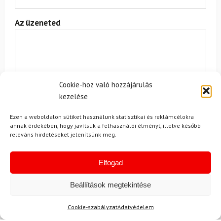
Az üzeneted
Cookie-hoz való hozzájárulás
kezelése
Egyetértek a
felhasználási feltételekkel és a személyes
Ezen a weboldalon sütiket használunk statisztikai és reklámcélokra
adatok védelmével.
annak érdekében, hogy javítsuk a felhasználói élményt, illetve később
releváns hirdetéseket jelenítsünk meg.
Elfogad
Beállítások megtekintése
Cookie-szabályzat
Adatvédelem
Ajánlott
NEMRÉG MEGTEKINTETT
Lehet, hog