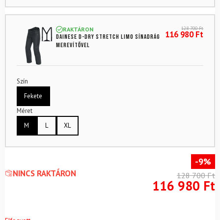
128 700
Ft
RAKTÁRON
116 980
Ft
DAINESE D-Dry Stretch Limo sínadrág
merevítővel
Szín
Fekete
Méret
M
L
XL
-9%
NINCS RAKTÁRON
128 700
Ft
116 980
Ft