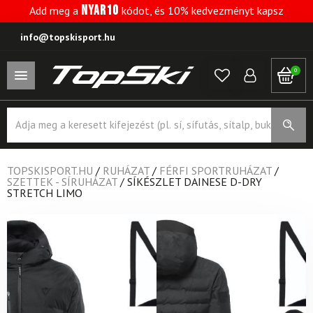
NYAR10
Add meg a
kódot, és 10% kedvezményt kapsz
info@topskisport.hu
0
Products
search
TOPSKISPORT.HU
/
RUHÁZAT
/
FÉRFI SPORTRUHÁZAT
/
SZETTEK - SÍRUHÁZAT
/
SÍKÉSZLET DAINESE D-DRY
STRETCH LIMO