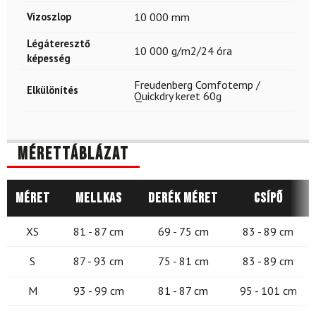
Vízoszlop
10 000 mm
Légáteresztő
10 000 g/m2/24 óra
képesség
Freudenberg Comfotemp /
Elkülönítés
Quickdry keret 60g
Mérettáblázat
Méret
Mellkas
Derék méret
Csípő
XS
81 - 87 cm
69 - 75 cm
83 - 89 cm
S
87 - 93 cm
75 - 81 cm
83 - 89 cm
M
93 - 99 cm
81 - 87 cm
95 - 101 cm