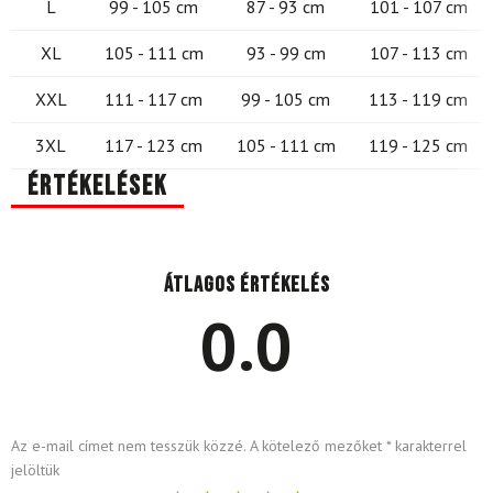
L
99 - 105 cm
87 - 93 cm
101 - 107 cm
XL
105 - 111 cm
93 - 99 cm
107 - 113 cm
XXL
111 - 117 cm
99 - 105 cm
113 - 119 cm
3XL
117 - 123 cm
105 - 111 cm
119 - 125 cm
Értékelések
Átlagos értékelés
0.0
Az e-mail címet nem tesszük közzé.
A kötelező mezőket
*
karakterrel
jelöltük