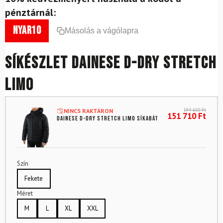
pénztárnál:
nyar10
Másolás a vágólapra
Síkészlet DAINESE D-Dry Stretch
Limo
194 610
Ft
NINCS RAKTÁRON
151 710
Ft
DAINESE D-Dry Stretch Limo síkabát
Szín
Fekete
Méret
M
L
XL
XXL