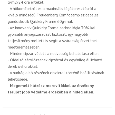
g/m2/24 óra értéket.
- A hõkomfortról és a maximális légáteresztésrõl a
kiváló minõségû Freudenberg Comfotemp szigetelés
gondoskodik Quickdry Frame 60g-mal.
- Az innovatív Quickdry Frame technológia 30%-kal
gyorsabb anyagszáradást biztosít, így nagyobb
teljesítmény mellett is segít a szárazság érzetének
megteremtésében.
- Minden cipzár védett a nedvesség behatolása ellen.
- Oldalsó tárolózsebek cipzárral és egyénileg állítható
derék övhurokkal.
- A nadrág alsó részének cipzárral történõ beállításának
lehetõsége.
-
Megemelt hátrész merevítõkkel az érzékeny
terület jobb védelme érdekében a hideg ellen.