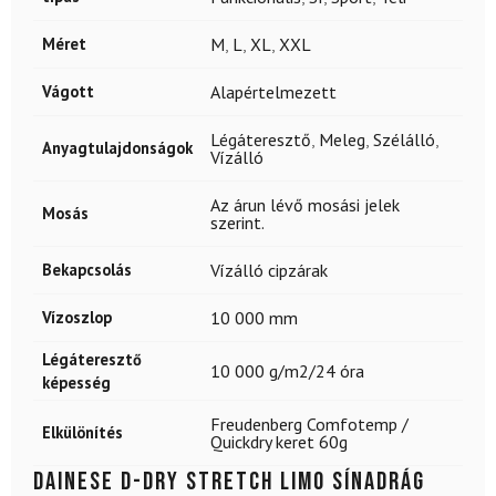
Méret
M
,
L
,
XL
,
XXL
Vágott
Alapértelmezett
Légáteresztő
,
Meleg
,
Szélálló
,
Anyagtulajdonságok
Vízálló
Az árun lévő mosási jelek
Mosás
szerint.
Bekapcsolás
Vízálló cipzárak
Vízoszlop
10 000 mm
Légáteresztő
10 000 g/m2/24 óra
képesség
Freudenberg Comfotemp /
Elkülönítés
Quickdry keret 60g
DAINESE D-Dry Stretch Limo sínadrág