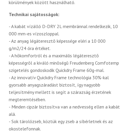
körülmények között használható.
Technikai sajátosságok:
- A kabát vízálló D-DRY 2L membránnal rendelkezik, 10
000 mm-es vízoszloppal.
- Az anyag légáteresztõ képessége eléri a 10 000
g/m2/24 óra értéket.
- A hõkomfortról és a maximális légáteresztõ
képességrõl a kiváló minõségû Freudenberg Comfotemp
szigetelés gondoskodik Quickdry Frame 60g-mal.
- Az innovatív Quickdry Frame technológia 30%-kal
gyorsabb anyagszáradást biztosít, így nagyobb
teljesítmény mellett is segít a szárazság érzetének
megteremtésében.
- Minden cipzár biztosítva van a nedvesség ellen a kabát
alá.
- Sok tárolózseb, köztük egy zseb a síbérletnek és az
okostelefonnak.