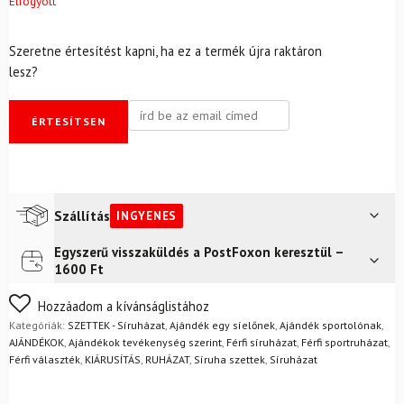
Elfogyott
Szeretne értesítést kapni, ha ez a termék újra raktáron
lesz?
ÉRTESÍTSEN
Szállítás
INGYENES
Egyszerű visszaküldés a PostFoxon keresztül –
Futár a címre
Ingyenes
1600 Ft
FoxPost
Ingyenes
Nem biztos a választásában? Semmi gond – a terméket
Hozzáadom a kívánságlistához
egyszerűen visszaküldheti 14 napon belül, indoklás nélkül.
Kategóriák:
SZETTEK - Síruházat
,
Ajándék egy síelőnek
,
Ajándék sportolónak
,
Mik a visszaküldés feltételei?
AJÁNDÉKOK
,
Ajándékok tevékenység szerint
,
Férfi síruházat
,
Férfi sportruházat
,
Férfi választék
,
KIÁRUSÍTÁS
,
RUHÁZAT
,
Síruha szettek
,
Síruházat