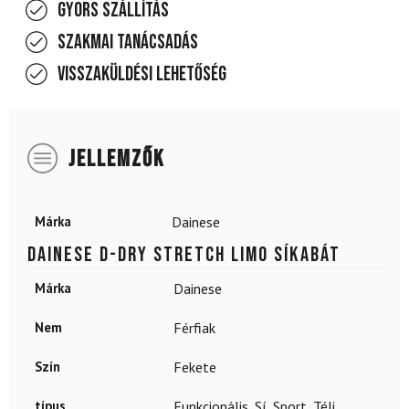
Gyors szállítás
Szakmai tanácsadás
Visszaküldési lehetőség
JELLEMZŐK
Márka
Dainese
DAINESE D-Dry Stretch Limo síkabát
Márka
Dainese
Nem
Férfiak
Szín
Fekete
típus
Funkcionális
,
Sí
,
Sport
,
Téli