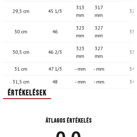
313
317
29,5 cm
45 1/3
32
mm
mm
323
327
30 cm
46
33
mm
mm
323
327
30,5 cm
46 2/3
33
mm
mm
31 cm
47 1/3
- mm
- mm
34
31,5 cm
48
- mm
- mm
34
Értékelések
Átlagos értékelés