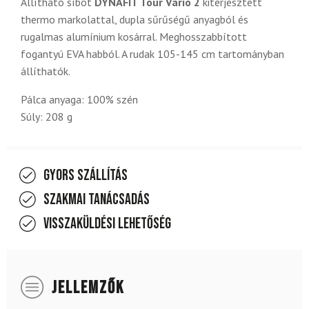
Állítható síbot
DYNAFIT Tour Vario 2
kiterjesztett
thermo markolattal, dupla sűrűségű anyagból és
rugalmas alumínium kosárral. Meghosszabbított
fogantyú EVA habból. A rudak 105-145 cm tartományban
állíthatók.
Pálca anyaga: 100% szén
Súly: 208 g
Gyors szállítás
Szakmai tanácsadás
Visszaküldési lehetőség
JELLEMZŐK