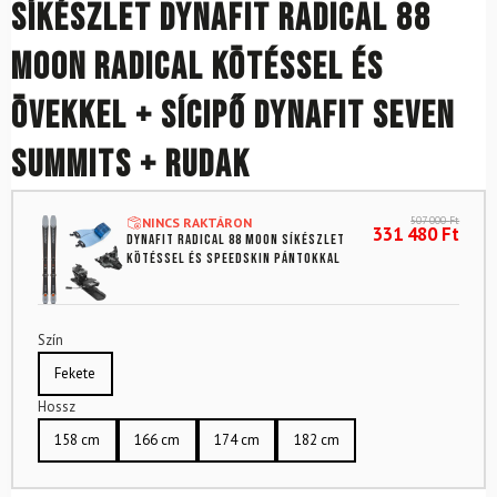
Síkészlet DYNAFIT Radical 88
Moon Radical kötéssel és
övekkel + sícipő Dynafit Seven
Summits + rudak
507 000
Ft
NINCS RAKTÁRON
331 480
Ft
DYNAFIT Radical 88 Moon síkészlet
kötéssel és Speedskin pántokkal
Szín
Fekete
Hossz
158 cm
166 cm
174 cm
182 cm