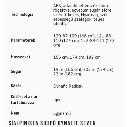
ABS
,
állandó jellemzők
,
bőrre
rögzítve
,
egyetlen sugár
,
előre
Technológia
szerelt kötés
,
Nyármag
,
szén
sebességű szalagok
,
teljes
oldalfal
120-87-109 (166 cm)
,
121-88-
Paraméterek
110 (174 cm)
,
122-89-111 (182
cm)
Hosszokat
166 cm
,
174 cm
,
182 cm
19 m (166 cm)
,
205 m (174 cm)
,
Sugár
22 m (182 cm)
Kötés
Dynafit Radical
Kötéssel az ár
Igen
tartalmazza
Nem
Egynemű
Síalpinista sícipő DYNAFIT Seven