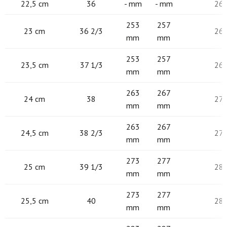
22,5 cm
36
- mm
- mm
26
253
257
23 cm
36 2/3
26
mm
mm
253
257
23,5 cm
37 1/3
26
mm
mm
263
267
24 cm
38
27
mm
mm
263
267
24,5 cm
38 2/3
27
mm
mm
273
277
25 cm
39 1/3
28
mm
mm
273
277
25,5 cm
40
28
mm
mm