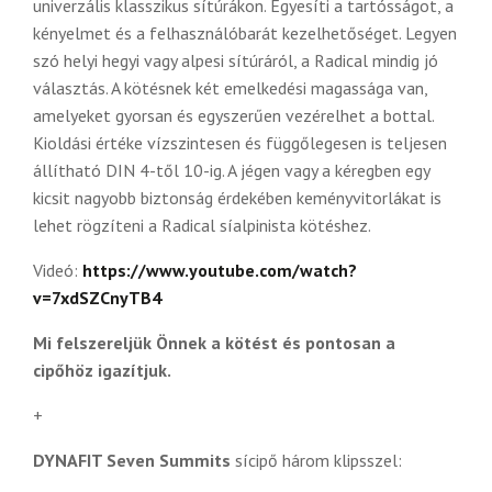
univerzális klasszikus sítúrákon. Egyesíti a tartósságot, a
kényelmet és a felhasználóbarát kezelhetőséget. Legyen
szó helyi hegyi vagy alpesi sítúráról, a Radical mindig jó
választás. A kötésnek két emelkedési magassága van,
amelyeket gyorsan és egyszerűen vezérelhet a bottal.
Kioldási értéke vízszintesen és függőlegesen is teljesen
állítható DIN 4-től 10-ig. A jégen vagy a kéregben egy
kicsit nagyobb biztonság érdekében keményvitorlákat is
lehet rögzíteni a Radical síalpinista kötéshez.
Videó:
https://www.youtube.com/watch?
v=7xdSZCnyTB4
Mi felszereljük Önnek a kötést és pontosan a
cipőhöz igazítjuk.
+
DYNAFIT Seven Summits
sícipő három klipsszel: