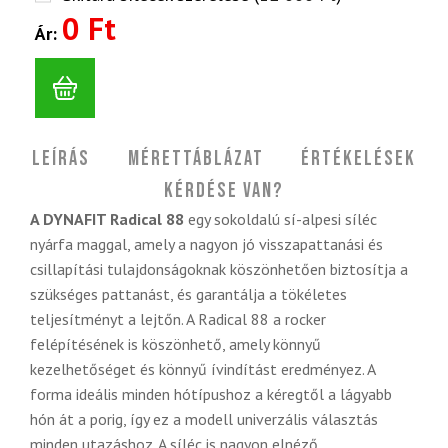
0 Ft
Ár:
Leírás
Mérettáblázat
Értékelések
Kérdése van?
A DYNAFIT Radical 88
egy sokoldalú sí-alpesi síléc
nyárfa maggal, amely a nagyon jó visszapattanási és
csillapítási tulajdonságoknak köszönhetően biztosítja a
szükséges pattanást, és garantálja a tökéletes
teljesítményt a lejtőn. A Radical 88 a rocker
felépítésének is köszönhető, amely könnyű
kezelhetőséget és könnyű ívindítást eredményez. A
forma ideális minden hótípushoz a kéregtől a lágyabb
hón át a porig, így ez a modell univerzális választás
minden utazáshoz. A síléc is nagyon elnéző,