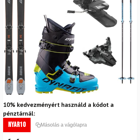
10% kedvezményért használd a kódot a
pénztárnál:
nyar10
Másolás a vágólapra