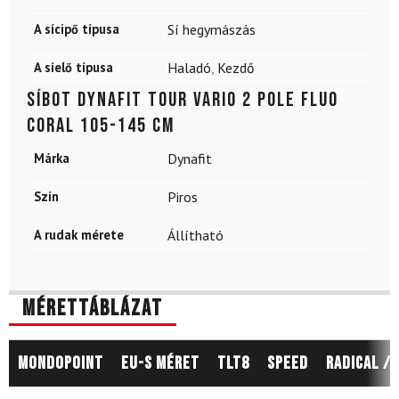
A sícipő típusa
Sí hegymászás
A síelő típusa
Haladó
,
Kezdő
Síbot DYNAFIT Tour Vario 2 pole Fluo
coral 105-145 cm
Márka
Dynafit
Szín
Piros
A rudak mérete
Állítható
Mérettáblázat
Mondopoint
EU-s méret
TLT8
Speed
Radical / 