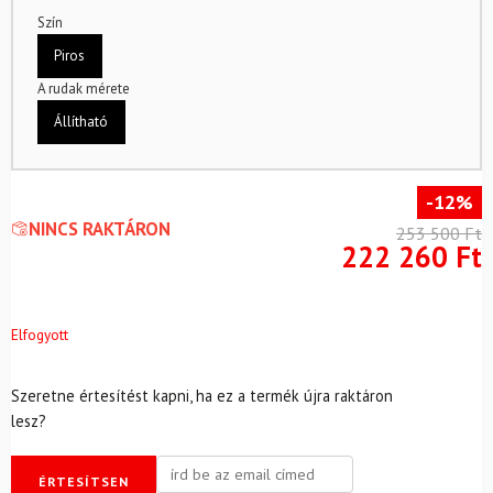
Szín
Piros
A rudak mérete
Állítható
-12%
NINCS RAKTÁRON
253 500
Ft
222 260
Ft
Elfogyott
Szeretne értesítést kapni, ha ez a termék újra raktáron
lesz?
ÉRTESÍTSEN