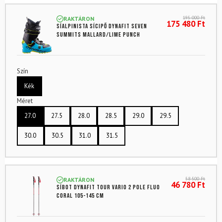
195 000
Ft
RAKTÁRON
175 480
Ft
Síalpinista sícipő DYNAFIT Seven
Summits Mallard/Lime Punch
Szín
Kék
Méret
27.0
27.5
28.0
28.5
29.0
29.5
30.0
30.5
31.0
31.5
58 500
Ft
RAKTÁRON
46 780
Ft
Síbot DYNAFIT Tour Vario 2 pole Fluo
coral 105-145 cm