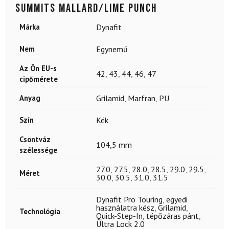
Summits Mallard/Lime Punch
Márka
Dynafit
Nem
Egynemű
Az Ön EU-s
42
,
43
,
44
,
46
,
47
cipőmérete
Anyag
Grilamid
,
Marfran
,
PU
Szín
Kék
Csontváz
104,5 mm
szélessége
27.0
,
27.5
,
28.0
,
28.5
,
29.0
,
29.5
,
Méret
30.0
,
30.5
,
31.0
,
31.5
Dynafit Pro Touring
,
egyedi
használatra kész
,
Grilamid
,
Technológia
Quick-Step-In
,
tépőzáras pánt
,
Ultra Lock 2.0