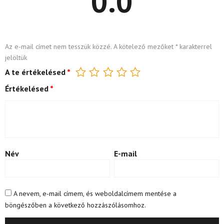
0.0
Az e-mail címet nem tesszük közzé.
A kötelező mezőket
*
karakterrel
jelöltük
A te értékelésed
*
Értékelésed
*
Név
E-mail
A nevem, e-mail címem, és weboldalcímem mentése a
böngészőben a következő hozzászólásomhoz.