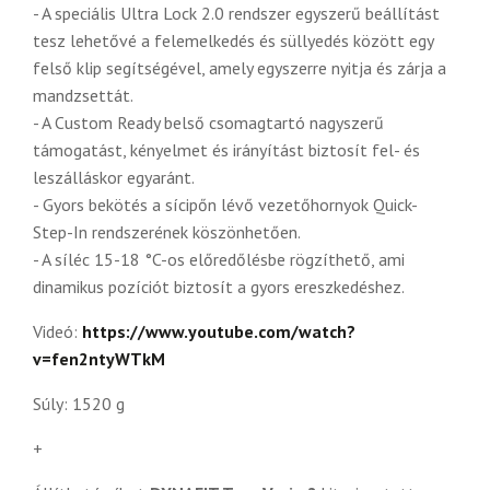
- A speciális Ultra Lock 2.0 rendszer egyszerű beállítást
tesz lehetővé a felemelkedés és süllyedés között egy
felső klip segítségével, amely egyszerre nyitja és zárja a
mandzsettát.
- A Custom Ready belső csomagtartó nagyszerű
támogatást, kényelmet és irányítást biztosít fel- és
leszálláskor egyaránt.
- Gyors bekötés a sícipőn lévő vezetőhornyok Quick-
Step-In rendszerének köszönhetően.
- A síléc 15-18 °C-os előredőlésbe rögzíthető, ami
dinamikus pozíciót biztosít a gyors ereszkedéshez.
Videó:
https://www.youtube.com/watch?
v=fen2ntyWTkM
Súly: 1520 g
+