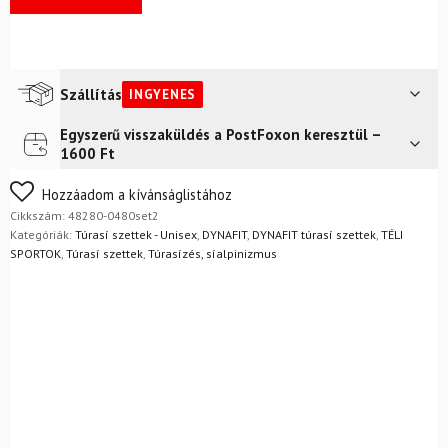
Szállítás
INGYENES
Egyszerű visszaküldés a PostFoxon keresztül –
Futár a címre
Ingyenes
1600 Ft
Nem biztos a választásában? Semmi gond – a terméket
Hozzáadom a kívánságlistához
egyszerűen visszaküldheti 14 napon belül, indoklás nélkül.
Cikkszám:
48280-0480set2
Mik a visszaküldés feltételei?
Kategóriák:
Túrasí szettek - Unisex
,
DYNAFIT
,
DYNAFIT túrasí szettek
,
TÉLI
SPORTOK
,
Túrasí szettek
,
Túrasízés, síalpinizmus