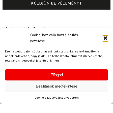
Még nincsenek értékelések.
Cookie-hoz való hozzájárulás
Kérdése van?
kezelése
Ezen a weboldalon sütiket használunk statisztikai és reklámcélokra
annak érdekében, hogy javítsuk a felhasználói élményt, illetve később
releváns hirdetéseket jelenítsünk meg.
Elfogad
Kérdése van?
Beállítások megtekintése
info@topskisport.hu
Cookie-szabályzat
Adatvédelem