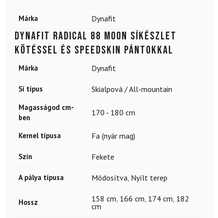
Márka
Dynafit
DYNAFIT Radical 88 Moon síkészlet
kötéssel és Speedskin pántokkal
Márka
Dynafit
Sí típus
Skialpová / All-mountain
Magasságod cm-
170 - 180 cm
ben
Kernel típusa
Fa (nyár mag)
Szín
Fekete
A pálya típusa
Módosítva
,
Nyílt terep
158 cm
,
166 cm
,
174 cm
,
182
Hossz
cm