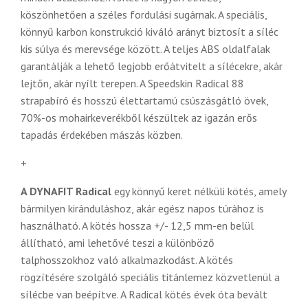
köszönhetően a széles fordulási sugárnak. A speciális,
könnyű karbon konstrukció kiváló arányt biztosít a síléc
kis súlya és merevsége között. A teljes ABS oldalfalak
garantálják a lehető legjobb erőátvitelt a sílécekre, akár
lejtőn, akár nyílt terepen. A Speedskin Radical 88
strapabíró és hosszú élettartamú csúszásgátló övek,
70%-os mohairkeverékből készültek az igazán erős
tapadás érdekében mászás közben.
+
A DYNAFIT Radical
egy könnyű keret nélküli kötés, amely
bármilyen kiránduláshoz, akár egész napos túrához is
használható. A kötés hossza +/- 12,5 mm-en belül
állítható, ami lehetővé teszi a különböző
talphosszokhoz való alkalmazkodást. A kötés
rögzítésére szolgáló speciális titánlemez közvetlenül a
sílécbe van beépítve. A Radical kötés évek óta bevált