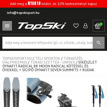
NYAR10
Add meg a
kódot, és 10% kedvezményt kapsz
info@topskisport.hu
0
Products
search
TOPSKISPORT.HU
/
TÉLI SPORTOK
/
TÚRASÍZÉS,
SÍALPINIZMUS
/
TÚRASÍ SZETTEK - UNISEX
/
SÍKÉSZLET
DYNAFIT RADICAL 88 MOON RADICAL KÖTÉSSEL ÉS
ÖVEKKEL + SÍCIPŐ DYNAFIT SEVEN SUMMITS + RUDAK