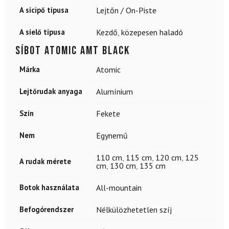
A sícipő típusa
Lejtőn / On-Piste
A síelő típusa
Kezdő
,
közepesen haladó
Síbot ATOMIC Amt Black
Márka
Atomic
Lejtőrudak anyaga
Alumínium
Szín
Fekete
Nem
Egynemű
110 cm
,
115 cm
,
120 cm
,
125
A rudak mérete
cm
,
130 cm
,
135 cm
Botok használata
All-mountain
Befogórendszer
Nélkülözhetetlen szíj