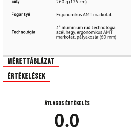
Súly
260 g (125 cm)
Fogantyú
Ergonomikus AMT markolat
3* alumínium rúd technológia
,
Technológia
acél hegy
,
ergonomikus AMT
markolat
,
pályakosár (60 mm)
Mérettáblázat
Értékelések
Átlagos értékelés
0.0