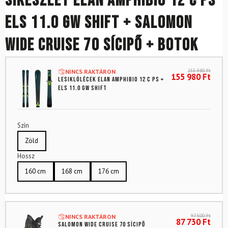
Síkészlet ELAN Amphibio 12 C PS
ELS 11.0 GW Shift + SALOMON
Wide Cruise 70 sícipő + botok
233 980
Ft
NINCS RAKTÁRON
155 980
Ft
Lesiklólécek ELAN Amphibio 12 C PS +
ELS 11.0 GW Shift
Szín
Zöld
Hossz
160 cm
168 cm
176 cm
97 500
Ft
NINCS RAKTÁRON
87 730
Ft
SALOMON Wide Cruise 70 sícipő