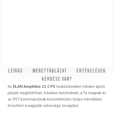
Leírás
Mérettáblázat
Értékelések
Kérdése van?
Az
ELAN Amphibio 12 C PS
lesiklólécekkel minden ápolt
pályát meghódíthat. A karbon betéteknek, a fa magnak és
az RST konstrukciónak köszönhetően teljes mértékben
élvezheti a nagyobb sebességű lovaglást.