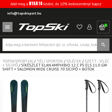
NYAR10
Add meg a
kódot, és 10% kedvezményt kapsz
info@topskisport.hu
0
Products
search
TOPSKISPORT.HU
/
TÉLI SPORTOK
/
SÍLÉCEK
/
SZETT - SÍLÉC
+ SÍCIPŐ
/
SÍKÉSZLET ELAN AMPHIBIO 12 C PS ELS 11.0 GW
SHIFT + SALOMON WIDE CRUISE 70 SÍCIPŐ + BOTOK