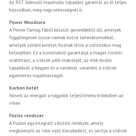
Az RST Sidewall maximális tapadást garantál az él teljes
hosszában, még nagy sebességnél is.
Power Woodcore
A Power famag fából készült gerendákból áll, amelyek
függőlegesen össze vannak kötve laminátumokkal,
amelyek szilárd keretet hoznak létre a szintetikus mag
belsejében. Ez a konstrukció garantálja a magas torziós
stabilitást, a sílécek jobb reakcióját, az élek kiváló
tapadását a hegyen és a saroknál, valamint a sílécek
egyenletes rugalmasságát.
Karbon betét
Növeli az energiát a nagyobb teljesítmény érdekében az
ívben.
Fúziós rendszer
A Fusion egy integrált síkötési rendszer, amely
megkönnyíti az ívbe való illeszkedést, és javítja a sílécek