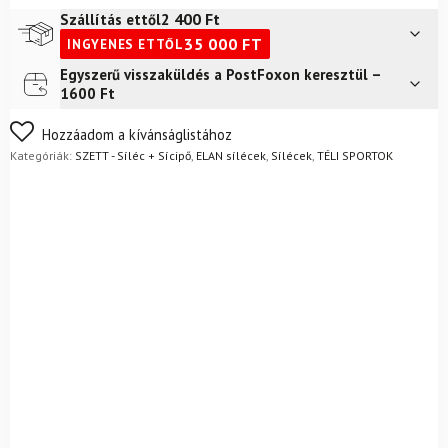
2 400
Ft
Szállítás ettől
35 000
FT
INGYENES ETTŐL
Egyszerű visszaküldés a PostFoxon keresztül –
Futár a címre
2 400
Ft
1600 Ft
Nem biztos a választásában? Semmi gond – a terméket
Hozzáadom a kívánságlistához
egyszerűen visszaküldheti 14 napon belül, indoklás nélkül.
Kategóriák:
SZETT - Síléc + Sícipő
,
ELAN sílécek
,
Sílécek
,
TÉLI SPORTOK
Mik a visszaküldés feltételei?