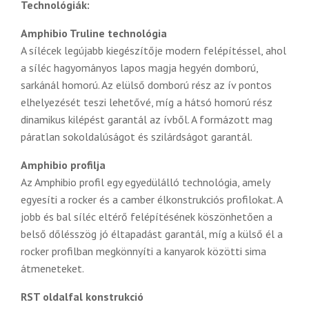
Technológiák:
Amphibio Truline technológia
A sílécek legújabb kiegészítője modern felépítéssel, ahol
a síléc hagyományos lapos magja hegyén domború,
sarkánál homorú. Az elülső domború rész az ív pontos
elhelyezését teszi lehetővé, míg a hátsó homorú rész
dinamikus kilépést garantál az ívből. A formázott mag
páratlan sokoldalúságot és szilárdságot garantál.
Amphibio profilja
Az Amphibio profil egy egyedülálló technológia, amely
egyesíti a rocker és a camber élkonstrukciós profilokat. A
jobb és bal síléc eltérő felépítésének köszönhetően a
belső dőlésszög jó éltapadást garantál, míg a külső él a
rocker profilban megkönnyíti a kanyarok közötti sima
átmeneteket.
RST oldalfal konstrukció