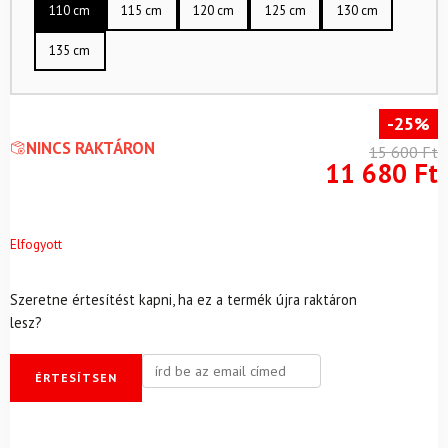
110 cm
115 cm
120 cm
125 cm
130 cm
135 cm
-25%
NINCS RAKTÁRON
15 600
Ft
11 680
Ft
Elfogyott
Szeretne értesítést kapni, ha ez a termék újra raktáron
lesz?
ÉRTESÍTSEN