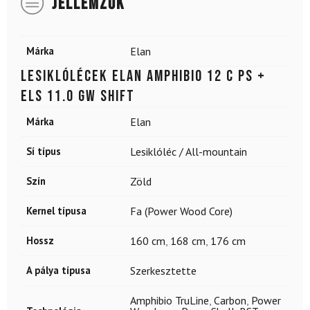
JELLEMZŐK
Márka
Elan
Lesiklólécek ELAN Amphibio 12 C PS +
ELS 11.0 GW Shift
Márka
Elan
Sí típus
Lesiklóléc / All-mountain
Szín
Zöld
Kernel típusa
Fa (Power Wood Core)
Hossz
160 cm
,
168 cm
,
176 cm
A pálya típusa
Szerkesztette
Amphibio TruLine
,
Carbon
,
Power