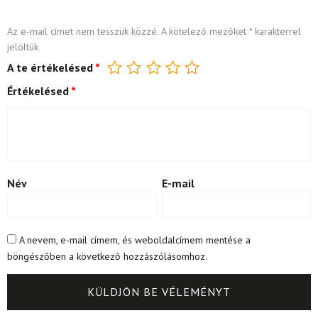
Az e-mail címet nem tesszük közzé.
A kötelező mezőket
*
karakterrel
jelöltük
A te értékelésed
*
Értékelésed
*
Név
E-mail
A nevem, e-mail címem, és weboldalcímem mentése a
böngészőben a következő hozzászólásomhoz.