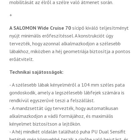
mobilitását az élről a szélre való átmenet során.
+
A SALOMON Wide Cruise 70
sícipő kiváló teljesítményt
nyújt minimális erőfeszítéssel. A konstrukciót úgy
tervezték, hogy azonnal alkalmazkodjon a szélesebb
lábakhoz, miközben a héj geometriája biztosítja a pontos
erőátvitelt.
Technikai sajátosságok:
- A szélesebb lábak kényelméről a 104 mm széles pata
gondoskodik, amely a legszélesebb lábfejek számára is
rendkívül egyszerűvé teszi a felszállást.
- A mandzsettát úgy tervezték, hogy automatikusan
alkalmazkodjon a vádli formájához, és maximális
kényelmet biztosítson a lejtőkön.
- A héj mindkét oldalán található puha PU Dual Sensifit
betétek még könnyebbé teszik a cipőbe való bejutást, és