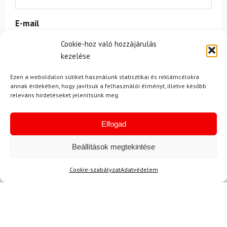
E-mail
Cookie-hoz való hozzájárulás
kezelése
Az üzeneted
Ezen a weboldalon sütiket használunk statisztikai és reklámcélokra
annak érdekében, hogy javítsuk a felhasználói élményt, illetve később
releváns hirdetéseket jelenítsünk meg.
Elfogad
Beállítások megtekintése
Egyetértek a
felhasználási feltételekkel és a személyes
adatok védelmével.
Cookie-szabályzat
Adatvédelem