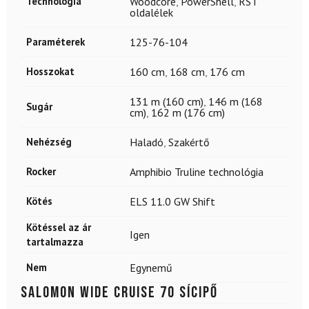
Technológia
Woodcore
,
PowerShell
,
RST
oldalélek
Paraméterek
125-76-104
Hosszokat
160 cm
,
168 cm
,
176 cm
131 m (160 cm)
,
146 m (168
Sugár
cm)
,
162 m (176 cm)
Nehézség
Haladó
,
Szakértő
Rocker
Amphibio Truline technológia
Kötés
ELS 11.0 GW Shift
Kötéssel az ár
Igen
tartalmazza
Nem
Egynemű
SALOMON Wide Cruise 70 sícipő