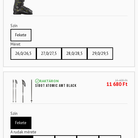
Szín
Fekete
Méret
26,0/26,5
27,0/27,5
28,0/28,5
29,0/29,5
15 600
Ft
RAKTÁRON
11 680
Ft
Síbot ATOMIC Amt Black
Szín
Fekete
A rudak mérete