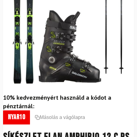
10% kedvezményért használd a kódot a
pénztárnál:
nyar10
Másolás a vágólapra