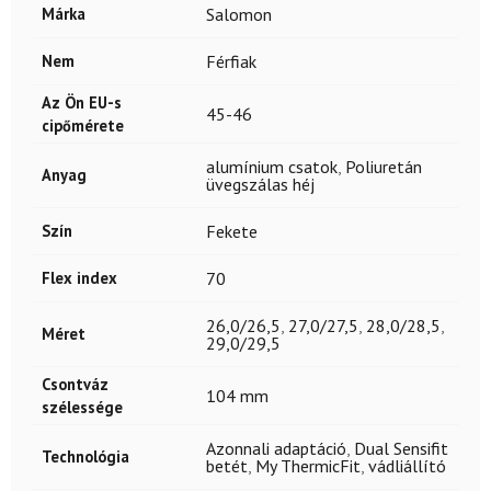
Márka
Salomon
Nem
Férfiak
Az Ön EU-s
45-46
cipőmérete
alumínium csatok
,
Poliuretán
Anyag
üvegszálas héj
Szín
Fekete
Flex index
70
26,0/26,5
,
27,0/27,5
,
28,0/28,5
,
Méret
29,0/29,5
Csontváz
104 mm
szélessége
Azonnali adaptáció
,
Dual Sensifit
Technológia
betét
,
My ThermicFit
,
vádliállító