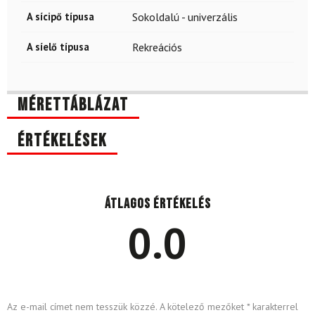
A sícipő típusa
Sokoldalú - univerzális
A síelő típusa
Rekreációs
Mérettáblázat
Értékelések
Átlagos értékelés
0.0
Az e-mail címet nem tesszük közzé.
A kötelező mezőket
*
karakterrel