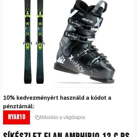
10% kedvezményért használd a kódot a
pénztárnál:
nyar10
Másolás a vágólapra