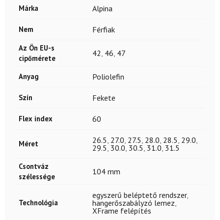
Márka
Alpina
Nem
Férfiak
Az Ön EU-s
42
,
46
,
47
cipőmérete
Anyag
Poliolefin
Szín
Fekete
Flex index
60
26.5
,
27.0
,
27.5
,
28.0
,
28.5
,
29.0
,
Méret
29.5
,
30.0
,
30.5
,
31.0
,
31.5
Csontváz
104 mm
szélessége
egyszerű beléptető rendszer
,
Technológia
hangerőszabályzó lemez
,
XFrame felépítés