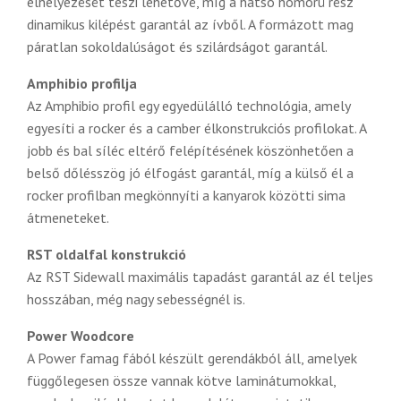
elhelyezését teszi lehetővé, míg a hátsó homorú rész
dinamikus kilépést garantál az ívből. A formázott mag
páratlan sokoldalúságot és szilárdságot garantál.
Amphibio profilja
Az Amphibio profil egy egyedülálló technológia, amely
egyesíti a rocker és a camber élkonstrukciós profilokat. A
jobb és bal síléc eltérő felépítésének köszönhetően a
belső dőlésszög jó élfogást garantál, míg a külső él a
rocker profilban megkönnyíti a kanyarok közötti sima
átmeneteket.
RST oldalfal konstrukció
Az RST Sidewall maximális tapadást garantál az él teljes
hosszában, még nagy sebességnél is.
Power Woodcore
A Power famag fából készült gerendákból áll, amelyek
függőlegesen össze vannak kötve laminátumokkal,