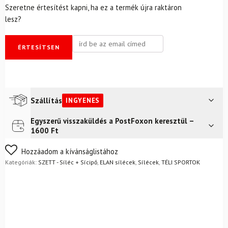
Szeretne értesítést kapni, ha ez a termék újra raktáron
lesz?
ÉRTESÍTSEN
Szállítás
INGYENES
Egyszerű visszaküldés a PostFoxon keresztül –
Futár a címre
Ingyenes
1600 Ft
Nem biztos a választásában? Semmi gond – a terméket
Hozzáadom a kívánságlistához
egyszerűen visszaküldheti 14 napon belül, indoklás nélkül.
Kategóriák:
SZETT - Síléc + Sícipő
,
ELAN sílécek
,
Sílécek
,
TÉLI SPORTOK
Mik a visszaküldés feltételei?