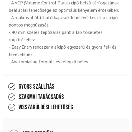
- A VCP (Volume Control Plate) cipő belső térfogatának
beállítási lehetősége az optimális kényelem érdekében.
- A makróval állítható kapcsok lehetővé teszik a sícipő
pontos meghúzását.
- 40 mm széles tépőzáras pánt a láb tökéletes
rögzítéséhez.
- Easy Entry rendszer a sícipő egyszerű és gyors fel- és
levételéhez.
- Anatómiailag formált és lélegző bélés.
Gyors szállítás
Szakmai tanácsadás
Visszaküldési lehetőség