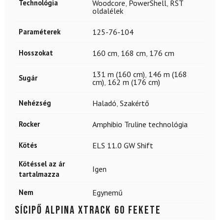
Technológia
Woodcore
,
PowerShell
,
RST
oldalélek
Paraméterek
125-76-104
Hosszokat
160 cm
,
168 cm
,
176 cm
131 m (160 cm)
,
146 m (168
Sugár
cm)
,
162 m (176 cm)
Nehézség
Haladó
,
Szakértő
Rocker
Amphibio Truline technológia
Kötés
ELS 11.0 GW Shift
Kötéssel az ár
Igen
tartalmazza
Nem
Egynemű
Sícipő ALPINA Xtrack 60 Fekete