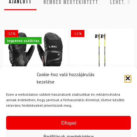
Ajánlott
NEMRÉG MEGTEKINTETT
Lehet, hog
-12%
-11%
Ingyenes szállítás
Cookie-hoz való hozzájárulás
kezelése
Ezen a weboldalon sütiket használunk statisztikai és reklámcélokra
11
annak érdekében, hogy javítsuk a felhasználói élményt, illetve később
LEKI
releváns hirdetéseket jelenítsünk meg.
LEKI
Karbon botok sífutáshoz
LEKI CC 450
Síkesztyű LEKI Detect XT
3D Mitt
Elfogad
50 700 Ft
44 830 Ft
35 100 Ft
31 180 Ft
Beállítások megtekintése