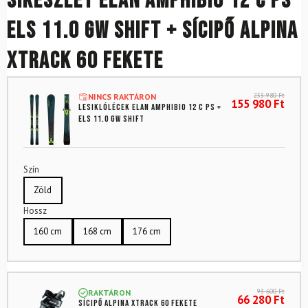
Síkészlet ELAN Amphibio 12 C PS
ELS 11.0 GW Shift + sícipő ALPINA
Xtrack 60 Fekete
233 980
Ft
NINCS RAKTÁRON
155 980
Ft
Lesiklólécek ELAN Amphibio 12 C PS +
ELS 11.0 GW Shift
Szín
Zöld
Hossz
160 cm
168 cm
176 cm
93 600
Ft
RAKTÁRON
66 280
Ft
Sícipő ALPINA Xtrack 60 Fekete