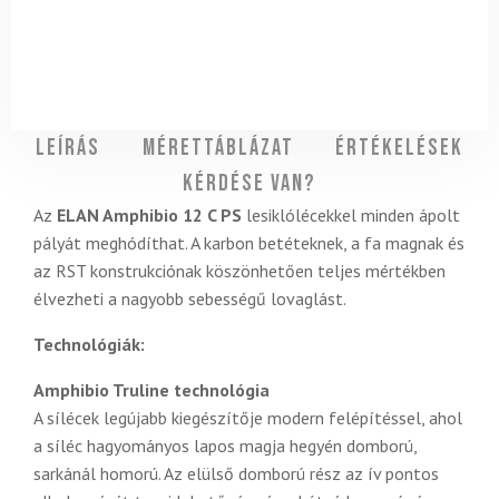
Leírás
Mérettáblázat
Értékelések
Kérdése van?
Az
ELAN Amphibio 12 C PS
lesiklólécekkel minden ápolt
pályát meghódíthat. A karbon betéteknek, a fa magnak és
az RST konstrukciónak köszönhetően teljes mértékben
élvezheti a nagyobb sebességű lovaglást.
Technológiák:
Amphibio Truline technológia
A sílécek legújabb kiegészítője modern felépítéssel, ahol
a síléc hagyományos lapos magja hegyén domború,
sarkánál homorú. Az elülső domború rész az ív pontos