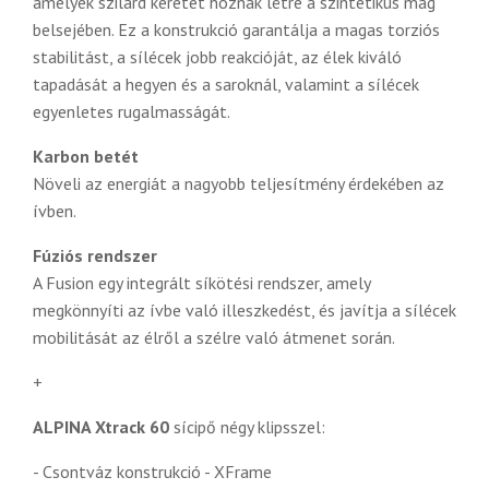
amelyek szilárd keretet hoznak létre a szintetikus mag
belsejében. Ez a konstrukció garantálja a magas torziós
stabilitást, a sílécek jobb reakcióját, az élek kiváló
tapadását a hegyen és a saroknál, valamint a sílécek
egyenletes rugalmasságát.
Karbon betét
Növeli az energiát a nagyobb teljesítmény érdekében az
ívben.
Fúziós rendszer
A Fusion egy integrált síkötési rendszer, amely
megkönnyíti az ívbe való illeszkedést, és javítja a sílécek
mobilitását az élről a szélre való átmenet során.
+
ALPINA Xtrack 60
sícipő négy klipsszel:
- Csontváz konstrukció - XFrame