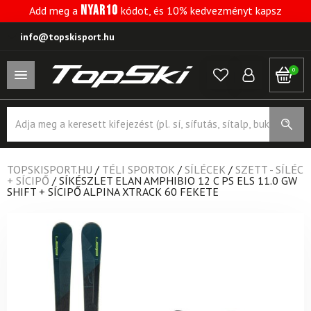
NYAR10
Add meg a
kódot, és 10% kedvezményt kapsz
info@topskisport.hu
0
Products
search
TOPSKISPORT.HU
/
TÉLI SPORTOK
/
SÍLÉCEK
/
SZETT - SÍLÉC
+ SÍCIPŐ
/
SÍKÉSZLET ELAN AMPHIBIO 12 C PS ELS 11.0 GW
SHIFT + SÍCIPŐ ALPINA XTRACK 60 FEKETE