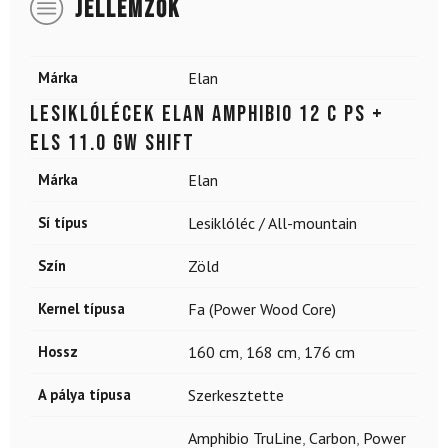
JELLEMZŐK
Márka
Elan
Lesiklólécek ELAN Amphibio 12 C PS +
ELS 11.0 GW Shift
Márka
Elan
Sí típus
Lesiklóléc / All-mountain
Szín
Zöld
Kernel típusa
Fa (Power Wood Core)
Hossz
160 cm
,
168 cm
,
176 cm
A pálya típusa
Szerkesztette
Amphibio TruLine
,
Carbon
,
Power