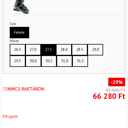
Szín
Fekete
Méret
26.5
27.0
27.5
28.0
28.5
29.0
29.5
30.0
30.5
31.0
31.5
-29%
NINCS RAKTÁRON
93 600
Ft
66 280
Ft
Elfogyott