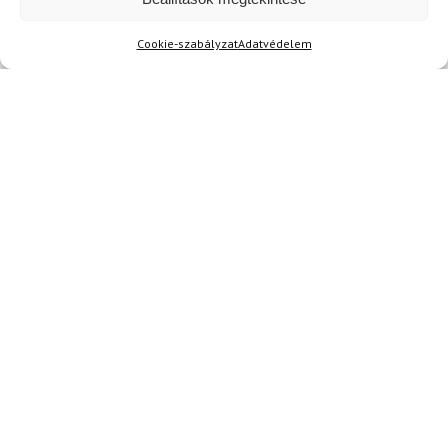
Raktáron
Raktáron
Cookie-szabályzat
Adatvédelem
-18%
-20%
LEKI
LEKI
Síbotok LEKI WCR Lite SL
Síbotok LEKI WCR Lite GS
3D Junior Red
3D Junior Red
33 150 Ft
27 280 Ft
37 050 Ft
29 620 Ft
Raktáron
Raktáron