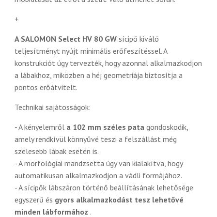
+
A SALOMON Select HV 80 GW
sícipő kiváló
teljesítményt nyújt minimális erőfeszítéssel. A
konstrukciót úgy tervezték, hogy azonnal alkalmazkodjon
a lábakhoz, miközben a héj geometriája biztosítja a
pontos erőátvitelt.
Technikai sajátosságok:
- A kényelemről
a 102 mm széles pata
gondoskodik,
amely rendkívül könnyűvé teszi a felszállást még
szélesebb lábak esetén is.
- A morfológiai mandzsetta úgy van kialakítva, hogy
automatikusan alkalmazkodjon a vádli formájához.
- A sícipők lábszáron történő beállításának lehetősége
egyszerű és
gyors alkalmazkodást tesz lehetővé
minden lábformához
.