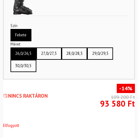
Szín
Fekete
Méret
26,0/26,5
27,0/27,5
28,0/28,5
29,0/29,5
30,0/30,5
-14%
NINCS RAKTÁRON
109 200
Ft
93 580
Ft
Elfogyott