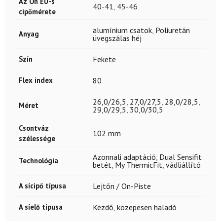
Az Ön EU-s
40-41
,
45-46
cipőmérete
alumínium csatok
,
Poliuretán
Anyag
üvegszálas héj
Szín
Fekete
Flex index
80
26,0/26,5
,
27,0/27,5
,
28,0/28,5
,
Méret
29,0/29,5
,
30,0/30,5
Csontváz
102 mm
szélessége
Azonnali adaptáció
,
Dual Sensifit
Technológia
betét
,
My ThermicFit
,
vádliállító
A sícipő típusa
Lejtőn / On-Piste
A síelő típusa
Kezdő
,
közepesen haladó