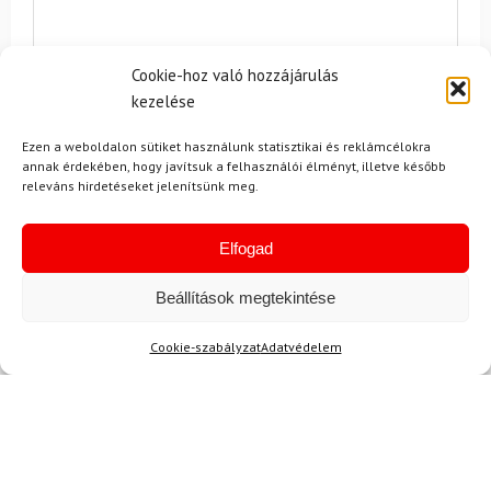
Cookie-hoz való hozzájárulás
kezelése
Ezen a weboldalon sütiket használunk statisztikai és reklámcélokra
annak érdekében, hogy javítsuk a felhasználói élményt, illetve később
Egyetértek a
felhasználási feltételekkel és a személyes
releváns hirdetéseket jelenítsünk meg.
adatok védelmével.
Elfogad
Beállítások megtekintése
Cookie-szabályzat
Adatvédelem
Ajánlott
NEMRÉG MEGTEKINTETT
Lehet, hog