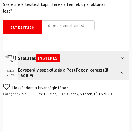
Szeretne értesítést kapni, ha ez a termék újra raktáron
lesz?
ÉRTESÍTSEN
Szállítás
INGYENES
Egyszerű visszaküldés a PostFoxon keresztül –
Futár a címre
Ingyenes
1600 Ft
Nem biztos a választásában? Semmi gond – a terméket
Hozzáadom a kívánságlistához
egyszerűen visszaküldheti 14 napon belül, indoklás nélkül.
Kategóriák:
SZETT - Síléc + Sícipő
,
ELAN sílécek
,
Sílécek
,
TÉLI SPORTOK
Mik a visszaküldés feltételei?