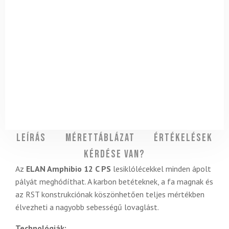
Leírás
Mérettáblázat
Értékelések
Kérdése van?
Az
ELAN Amphibio 12 C PS
lesiklólécekkel minden ápolt
pályát meghódíthat. A karbon betéteknek, a fa magnak és
az RST konstrukciónak köszönhetően teljes mértékben
élvezheti a nagyobb sebességű lovaglást.
Technológiák: