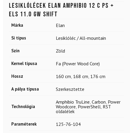
Lesiklólécek ELAN Amphibio 12 C PS +
ELS 11.0 GW Shift
Márka
Elan
Sí típus
Lesiklóléc / All-mountain
Szín
Zöld
Kernel típusa
Fa (Power Wood Core)
Hossz
160 cm
,
168 cm
,
176 cm
A pálya típusa
Szerkesztette
Amphibio TruLine
,
Carbon
,
Power
Technológia
Woodcore
,
PowerShell
,
RST
oldalélek
Paraméterek
125-76-104