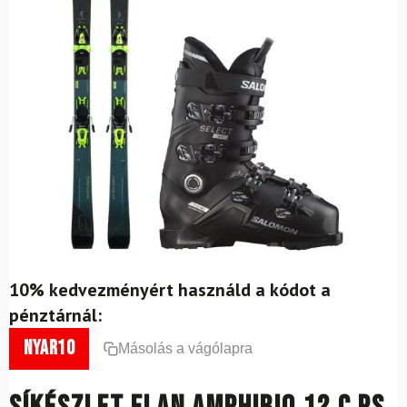
10% kedvezményért használd a kódot a
pénztárnál:
nyar10
Másolás a vágólapra