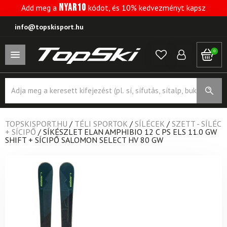
NYAR10
Add meg a
kódot, és 10% kedvezményt kapsz
info@topskisport.hu
0
Products
search
TOPSKISPORT.HU
/
TÉLI SPORTOK
/
SÍLÉCEK
/
SZETT - SÍLÉC
+ SÍCIPŐ
/
SÍKÉSZLET ELAN AMPHIBIO 12 C PS ELS 11.0 GW
SHIFT + SÍCIPŐ SALOMON SELECT HV 80 GW