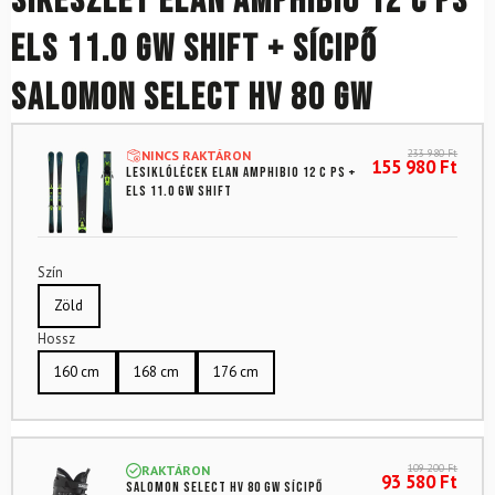
Síkészlet ELAN Amphibio 12 C PS
ELS 11.0 GW Shift + sícipő
SALOMON Select HV 80 GW
233 980
Ft
NINCS RAKTÁRON
155 980
Ft
Lesiklólécek ELAN Amphibio 12 C PS +
ELS 11.0 GW Shift
Szín
Zöld
Hossz
160 cm
168 cm
176 cm
109 200
Ft
RAKTÁRON
93 580
Ft
SALOMON Select HV 80 GW sícipő