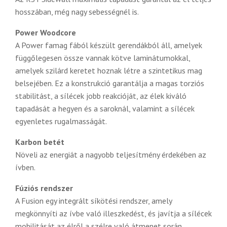
hosszában, még nagy sebességnél is.
Power Woodcore
A Power famag fából készült gerendákból áll, amelyek
függőlegesen össze vannak kötve laminátumokkal,
amelyek szilárd keretet hoznak létre a szintetikus mag
belsejében. Ez a konstrukció garantálja a magas torziós
stabilitást, a sílécek jobb reakcióját, az élek kiváló
tapadását a hegyen és a saroknál, valamint a sílécek
egyenletes rugalmasságát.
Karbon betét
Növeli az energiát a nagyobb teljesítmény érdekében az
ívben.
Fúziós rendszer
A Fusion egy integrált síkötési rendszer, amely
megkönnyíti az ívbe való illeszkedést, és javítja a sílécek
mobilitását az élről a szélre való átmenet során.