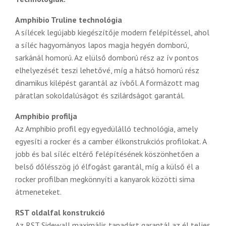
Amphibio Truline technológia
A sílécek legújabb kiegészítője modern felépítéssel, ahol
a síléc hagyományos lapos magja hegyén domború,
sarkánál homorú. Az elülső domború rész az ív pontos
elhelyezését teszi lehetővé, míg a hátsó homorú rész
dinamikus kilépést garantál az ívből. A formázott mag
páratlan sokoldalúságot és szilárdságot garantál.
Amphibio profilja
Az Amphibio profil egy egyedülálló technológia, amely
egyesíti a rocker és a camber élkonstrukciós profilokat. A
jobb és bal síléc eltérő felépítésének köszönhetően a
belső dőlésszög jó élfogást garantál, míg a külső él a
rocker profilban megkönnyíti a kanyarok közötti sima
átmeneteket.
RST oldalfal konstrukció
Az RST Sidewall maximális tapadást garantál az él teljes