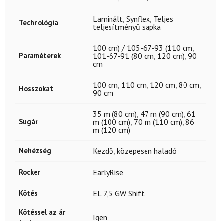
Laminált
,
Synflex
,
Teljes
Technológia
teljesítményű sapka
100 cm) / 105-67-93 (110 cm
,
Paraméterek
101-67-91 (80 cm
,
120 cm)
,
90
cm
100 cm
,
110 cm
,
120 cm
,
80 cm
,
Hosszokat
90 cm
35 m (80 cm)
,
47 m (90 cm)
,
61
Sugár
m (100 cm)
,
70 m (110 cm)
,
86
m (120 cm)
Nehézség
Kezdő
,
közepesen haladó
Rocker
EarlyRise
Kötés
EL 7,5 GW Shift
Kötéssel az ár
Igen