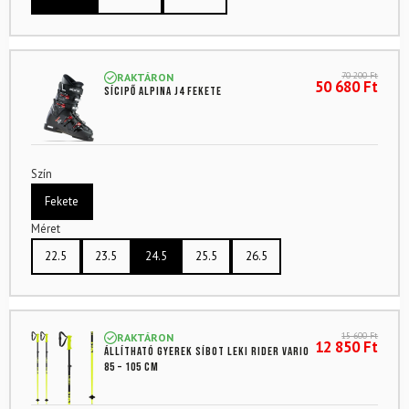
70 200
Ft
RAKTÁRON
50 680
Ft
Sícipő ALPINA J4 Fekete
Szín
Fekete
Méret
22.5
23.5
24.5
25.5
26.5
15 600
Ft
RAKTÁRON
12 850
Ft
Állítható gyerek síbot LEKI Rider Vario
85 – 105 cm