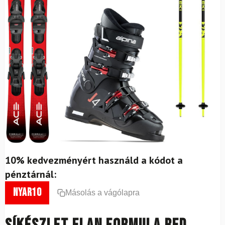
10% kedvezményért használd a kódot a
pénztárnál:
nyar10
Másolás a vágólapra