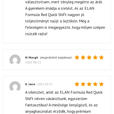
választottam, mert tényleg megérte az árát.
A gyerekem imádja a síelést, és az ELAN
Formula Red Quick Shift nagyon jó
teljesítményt nyújt a lejtőkön. Még a
feleségem is megjegyezte, hogy milyen szépen
csúszik rajta!
N. Margit
(megerősített tulajdonos)
2025.08.23.
Értékelés:
5
/ 5
K. Imre
2025.07.27.
Értékelés:
A síkészlet, amit az ELAN Formula Red Quick
5
/ 5
Shift néven vásároltunk, egyszerűen
fantasztikus! A minősége lenyűgöző, és az
anyaghasználat érződik, hogy prémium