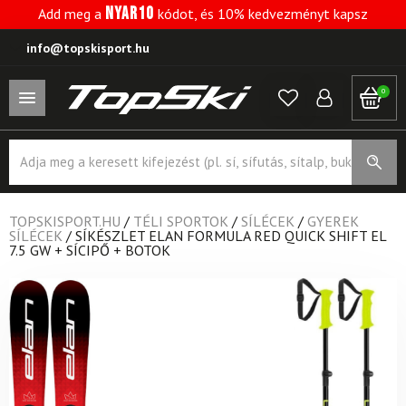
NYAR10
Add meg a
kódot, és 10% kedvezményt kapsz
info@topskisport.hu
0
Products
search
TOPSKISPORT.HU
/
TÉLI SPORTOK
/
SÍLÉCEK
/
GYEREK
SÍLÉCEK
/
SÍKÉSZLET ELAN FORMULA RED QUICK SHIFT EL
7.5 GW + SÍCIPŐ + BOTOK