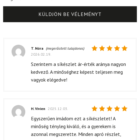
T. Nóra
(megerősített tulajdonos)
2026.02.19.
Értékelés:
5
/ 5
Szerintem a síkészlet ár-érték aránya nagyon
kedvező. A minőséghez képest teljesen meg
vagyok elégedve!
H. Vivien
2025.12.03.
Értékelés:
Egyszerűen imádom ezt a síkészletet! A
5
/ 5
minőség tényleg kiváló, és a gyerekem is
azonnal megszerette. Minden apró részlet,