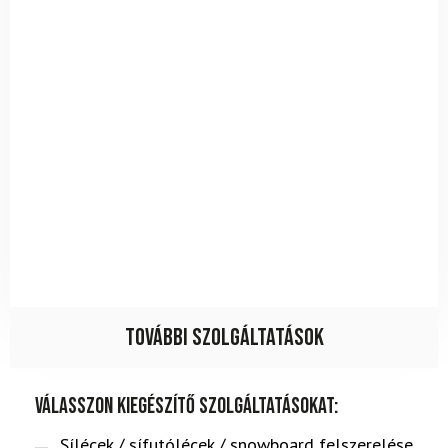
További szolgáltatások
Válasszon kiegészítő szolgáltatásokat:
Sílécek / sífutólécek / snowboard felszerelése