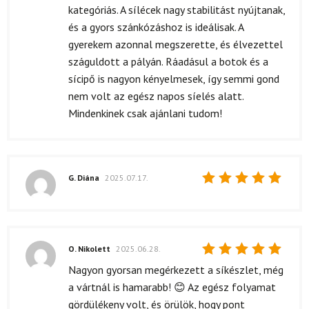
kategóriás. A sílécek nagy stabilitást nyújtanak,
és a gyors szánkózáshoz is ideálisak. A
gyerekem azonnal megszerette, és élvezettel
száguldott a pályán. Ráadásul a botok és a
sícipő is nagyon kényelmesek, így semmi gond
nem volt az egész napos síelés alatt.
Mindenkinek csak ajánlani tudom!
G. Diána
2025.07.17.
Értékelés:
5
/ 5
O. Nikolett
2025.06.28.
Értékelés:
Nagyon gyorsan megérkezett a síkészlet, még
5
/ 5
a vártnál is hamarabb! 😊 Az egész folyamat
gördülékeny volt, és örülök, hogy pont