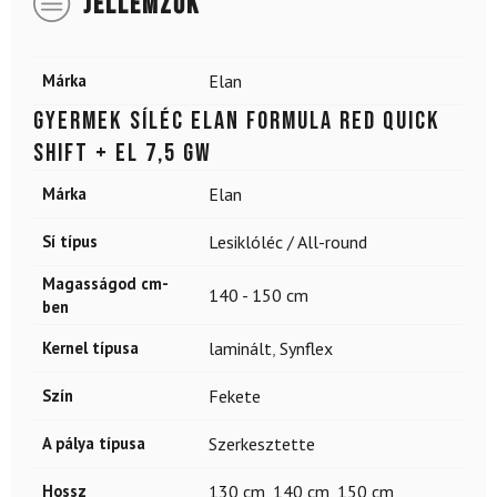
JELLEMZŐK
Márka
Elan
Gyermek síléc ELAN Formula Red Quick
Shift + EL 7,5 GW
Márka
Elan
Sí típus
Lesiklóléc / All-round
Magasságod cm-
140 - 150 cm
ben
Kernel típusa
laminált
,
Synflex
Szín
Fekete
A pálya típusa
Szerkesztette
Hossz
130 cm
,
140 cm
,
150 cm