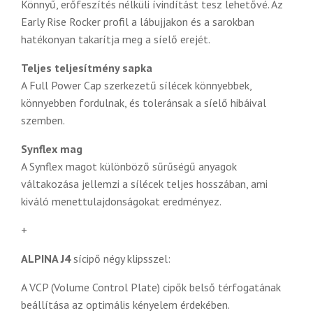
Könnyű, erőfeszítés nélküli ívindítást tesz lehetővé. Az
Early Rise Rocker profil a lábujjakon és a sarokban
hatékonyan takarítja meg a síelő erejét.
Teljes teljesítmény sapka
A Full Power Cap szerkezetű sílécek könnyebbek,
könnyebben fordulnak, és toleránsak a síelő hibáival
szemben.
Synflex mag
A Synflex magot különböző sűrűségű anyagok
váltakozása jellemzi a sílécek teljes hosszában, ami
kiváló menettulajdonságokat eredményez.
+
ALPINA J4
sícipő négy klipsszel:
A VCP (Volume Control Plate) cipők belső térfogatának
beállítása az optimális kényelem érdekében.