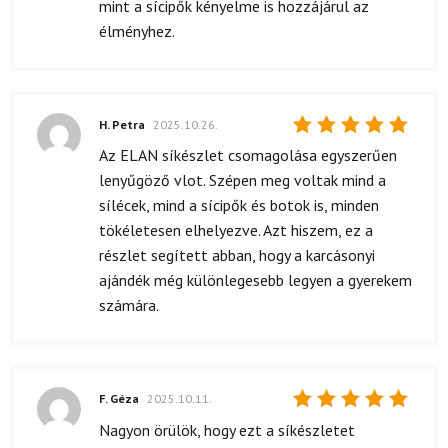
mint a sícipők kényelme is hozzájárul az
élményhez.
H. Petra
2025.10.26.
Értékelés:
Az ELAN síkészlet csomagolása egyszerűen
5
/ 5
lenyűgöző vlot. Szépen meg voltak mind a
sílécek, mind a sícipők és botok is, minden
tökéletesen elhelyezve. Azt hiszem, ez a
részlet segített abban, hogy a karcásonyi
ajándék még különlegesebb legyen a gyerekem
számára.
F. Géza
2025.10.11.
Értékelés:
Nagyon örülök, hogy ezt a síkészletet
5
/ 5