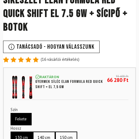
Síkészlet ELAN Formula Red
Quick Shift EL 7.5 GW + sícipő +
botok
Tanácsadó - Hogyan válasszunk
(
16
vásárlói értékelés)
Értékelés
16
4.88
az
93 600
Ft
RAKTÁRON
5-ből,
66 280
Ft
Gyermek síléc ELAN Formula Red Quick
értékelés
Shift + EL 7,5 GW
alapján
Szín
Fekete
Hossz
130 cm
140 cm
150 cm