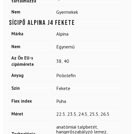
tartalmazza
Nem
Gyermekek
Sícipő ALPINA J4 Fekete
Márka
Alpina
Nem
Egynemű
Az Ön EU-s
38
,
40
cipőmérete
Anyag
Poliolefin
Szín
Fekete
Flex index
Puha
Méret
22.5
,
23.5
,
24.5
,
25.5
,
26.5
anatómiai talpbetét
,
hangerőszabályzó lemez
,
Technológia