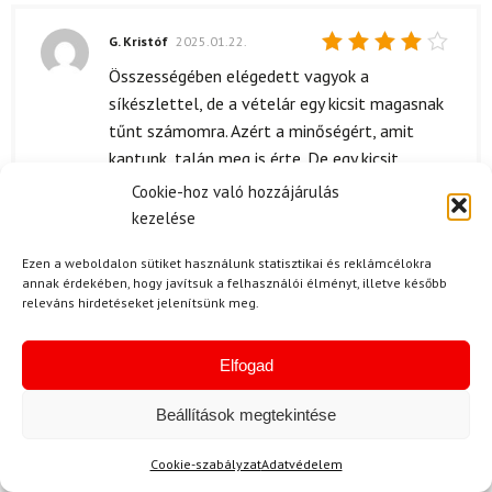
G. Kristóf
2025.01.22.
Értékelés:
Összességében elégedett vagyok a
4
/ 5
síkészlettel, de a vételár egy kicsit magasnak
tűnt számomra. Azért a minőségért, amit
kaptunk, talán meg is érte. De egy kicsit
átgondolnám a következő vásárlást.
Cookie-hoz való hozzájárulás
kezelése
Ezen a weboldalon sütiket használunk statisztikai és reklámcélokra
annak érdekében, hogy javítsuk a felhasználói élményt, illetve később
G. Kristóf
2024.12.22.
releváns hirdetéseket jelenítsünk meg.
Értékelés:
Ez a síkészlet egyszerűen fantasztikus! A
5
/ 5
minőség nagyon magas, és a gyerekem imádja
Elfogad
a síelést ezzel a felszereléssel. 🔥
Csodálatosan teljesít a pályán, minden
Beállítások megtekintése
szempontból megéri. A sícipő is kényelmes, így
egész nap tudunk síelni anélkül, hogy
Cookie-szabályzat
Adatvédelem
elfáradnánk. Minden síelőnek csak ajánlani