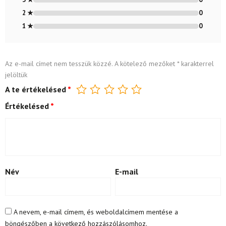
2 ★
0
1 ★
0
Az e-mail címet nem tesszük közzé.
A kötelező mezőket
*
karakterrel
jelöltük
A te értékelésed
*
Értékelésed
*
Név
E-mail
A nevem, e-mail címem, és weboldalcímem mentése a
böngészőben a következő hozzászólásomhoz.