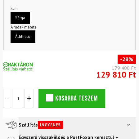
Szín
Sárga
A rudak mérete
Állítható
-28%
RAKTÁRON
179 400 Ft
Szállítás várható:
129 810 Ft
Síkészlet
KOSÁRBA TESZEM
ELAN
Formula
Red
Quick
Shift
Szállítás
INGYENES
EL
7.5
Egyszerű visszaküldés a PostFoxon keresztül –