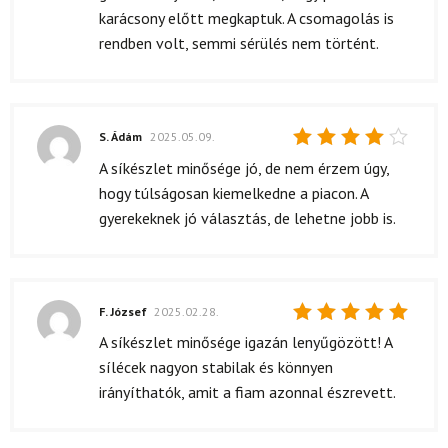
karácsony előtt megkaptuk. A csomagolás is
rendben volt, semmi sérülés nem történt.
S. Ádám
2025.05.09.
Értékelés:
A síkészlet minősége jó, de nem érzem úgy,
4
/ 5
hogy túlságosan kiemelkedne a piacon. A
gyerekeknek jó választás, de lehetne jobb is.
F. József
2025.02.28.
Értékelés:
A síkészlet minősége igazán lenyűgözött! A
5
/ 5
sílécek nagyon stabilak és könnyen
irányíthatók, amit a fiam azonnal észrevett.