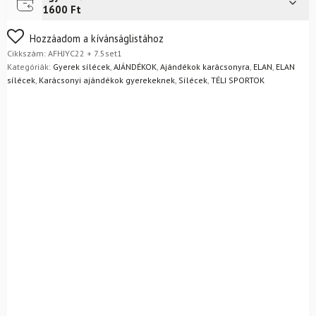
Futár a címre
Ingyenes
GW
1600 Ft
+
sícipő
Nem biztos a választásában? Semmi gond – a terméket
Hozzáadom a kívánságlistához
+
egyszerűen visszaküldheti 14 napon belül, indoklás nélkül.
Cikkszám:
AFHJYC22 + 7.5set1
botok
Mik a visszaküldés feltételei?
Kategóriák:
Gyerek sílécek
,
AJÁNDÉKOK
,
Ajándékok karácsonyra
,
ELAN
,
ELAN
mennyiség
sílécek
,
Karácsonyi ajándékok gyerekeknek
,
Sílécek
,
TÉLI SPORTOK