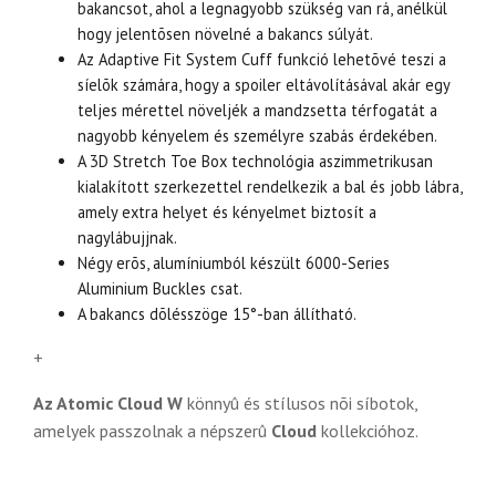
bakancsot, ahol a legnagyobb szükség van rá, anélkül
hogy jelentõsen növelné a bakancs súlyát.
Az Adaptive Fit System Cuff funkció lehetõvé teszi a
síelõk számára, hogy a spoiler eltávolításával akár egy
teljes mérettel növeljék a mandzsetta térfogatát a
nagyobb kényelem és személyre szabás érdekében.
A 3D Stretch Toe Box technológia aszimmetrikusan
kialakított szerkezettel rendelkezik a bal és jobb lábra,
amely extra helyet és kényelmet biztosít a
nagylábujjnak.
Négy erõs, alumíniumból készült 6000-Series
Aluminium Buckles csat.
A bakancs dõlésszöge 15°-ban állítható.
+
Az Atomic Cloud W
könnyû és stílusos nõi síbotok,
amelyek passzolnak a népszerû
Cloud
kollekcióhoz.