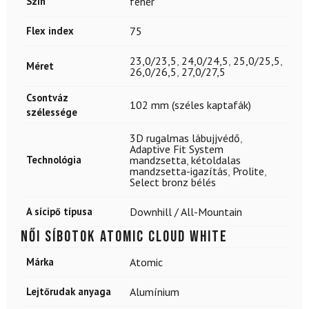
Szín
fehér
Flex index
75
23,0/23,5
,
24,0/24,5
,
25,0/25,5
,
Méret
26,0/26,5
,
27,0/27,5
Csontváz
102 mm (széles kaptafák)
szélessége
3D rugalmas lábujjvédő
,
Adaptive Fit System
Technológia
mandzsetta
,
kétoldalas
mandzsetta-igazítás
,
Prolite
,
Select bronz bélés
A sícipő típusa
Downhill / All-Mountain
Női síbotok ATOMIC Cloud White
Márka
Atomic
Lejtőrudak anyaga
Alumínium