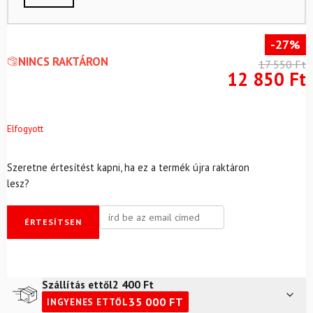
-27%
NINCS RAKTÁRON
17 550
Ft
12 850
Ft
Elfogyott
Szeretne értesítést kapni, ha ez a termék újra raktáron
lesz?
ÉRTESÍTSEN
2 400
Ft
Szállítás ettől
35 000
FT
INGYENES ETTŐL