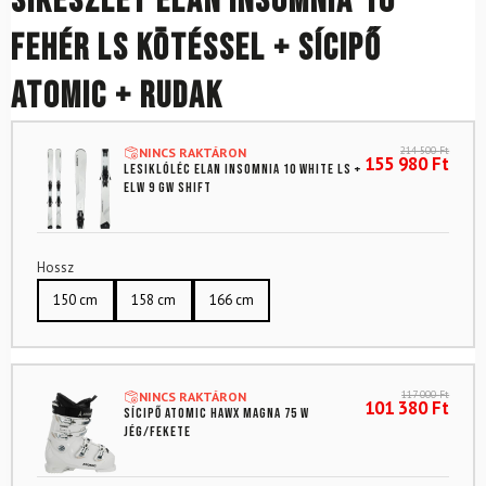
Síkészlet ELAN Insomnia 10
fehér LS kötéssel + sícipő
Atomic + rudak
214 500
Ft
NINCS RAKTÁRON
155 980
Ft
Lesiklóléc ELAN Insomnia 10 White LS +
ELW 9 GW Shift
Hossz
150 cm
158 cm
166 cm
117 000
Ft
NINCS RAKTÁRON
101 380
Ft
Sícipő ATOMIC Hawx Magna 75 W
Jég/Fekete