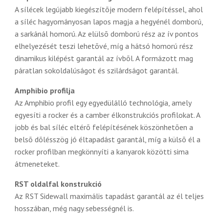
A sílécek legújabb kiegészítõje modern felépítéssel, ahol
a síléc hagyományosan lapos magja a hegyénél domború,
a sarkánál homorú. Az elülsõ domború rész az ív pontos
elhelyezését teszi lehetõvé, míg a hátsó homorú rész
dinamikus kilépést garantál az ívbõl. A formázott mag
páratlan sokoldalúságot és szilárdságot garantál.
Amphibio profilja
Az Amphibio profil egy egyedülálló technológia, amely
egyesíti a rocker és a camber élkonstrukciós profilokat. A
jobb és bal síléc eltérõ felépítésének köszönhetõen a
belsõ dõlésszög jó éltapadást garantál, míg a külsõ él a
rocker profilban megkönnyíti a kanyarok közötti sima
átmeneteket.
RST oldalfal konstrukció
Az RST Sidewall maximális tapadást garantál az él teljes
hosszában, még nagy sebességnél is.