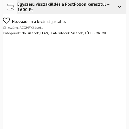
Egyszerű visszaküldés a PostFoxon keresztül –
Futár a címre
2 400
Ft
1600 Ft
Nem biztos a választásában? Semmi gond – a terméket
Hozzáadom a kívánságlistához
egyszerűen visszaküldheti 14 napon belül, indoklás nélkül.
Cikkszám:
ACGHPY21set1
Mik a visszaküldés feltételei?
Kategóriák:
Női sílécek
,
ELAN
,
ELAN sílécek
,
Sílécek
,
TÉLI SPORTOK