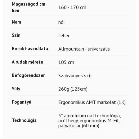
Magasságod cm-
160 - 170 cm
ben
Nem
női
Szín
fehér
Botok használata
Allmountain - univerzális
A rudak mérete
105 cm
Befogórendszer
Szabványos szíj
Súly
260g (125cm)
Fogantyú
Ergonomikus AMT markolat (1K)
3* alumínium rúd technológia
,
Technológia
acél hegy
,
ergonomikus M-Fit
,
pályakosár (60 mm)