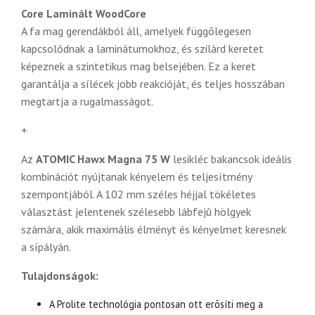
Core Laminált WoodCore
A fa mag gerendákból áll, amelyek függõlegesen
kapcsolódnak a laminátumokhoz, és szilárd keretet
képeznek a szintetikus mag belsejében. Ez a keret
garantálja a sílécek jobb reakcióját, és teljes hosszában
megtartja a rugalmasságot.
+
Az
ATOMIC Hawx Magna 75 W
lesikléc bakancsok ideális
kombinációt nyújtanak kényelem és teljesítmény
szempontjából. A 102 mm széles héjjal tökéletes
választást jelentenek szélesebb lábfejû hölgyek
számára, akik maximális élményt és kényelmet keresnek
a sípályán.
Tulajdonságok:
A Prolite technológia pontosan ott erõsíti meg a