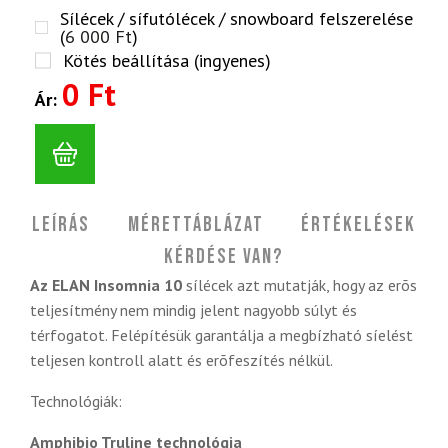
Sílécek / sífutólécek / snowboard felszerelése
(
6 000
Ft
)
Kötés beállítása (ingyenes)
0 Ft
Ár:
Leírás
Mérettáblázat
Értékelések
Kérdése van?
Az ELAN Insomnia 10
sílécek azt mutatják, hogy az erõs
teljesítmény nem mindig jelent nagyobb súlyt és
térfogatot. Felépítésük garantálja a megbízható síelést
teljesen kontroll alatt és erõfeszítés nélkül.
Technológiák:
Amphibio Truline technológia