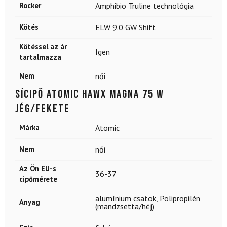
Rocker
Amphibio Truline technológia
Kötés
ELW 9.0 GW Shift
Kötéssel az ár
Igen
tartalmazza
Nem
női
Sícipő ATOMIC Hawx Magna 75 W
Jég/Fekete
Márka
Atomic
Nem
női
Az Ön EU-s
36-37
cipőmérete
alumínium csatok
,
Polipropilén
Anyag
(mandzsetta/héj)