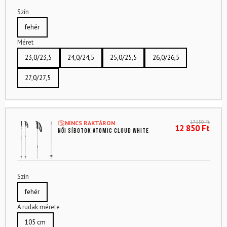
Szín
fehér
Méret
23,0/23,5
24,0/24,5
25,0/25,5
26,0/26,5
27,0/27,5
17 550
Ft
NINCS RAKTÁRON
12 850
Ft
Női síbotok ATOMIC Cloud White
Szín
fehér
A rudak mérete
105 cm