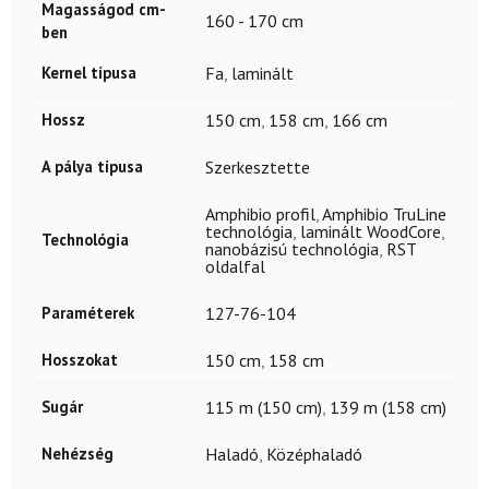
Magasságod cm-
160 - 170 cm
ben
Kernel típusa
Fa
,
laminált
Hossz
150 cm
,
158 cm
,
166 cm
A pálya típusa
Szerkesztette
Amphibio profil
,
Amphibio TruLine
technológia
,
laminált WoodCore
,
Technológia
nanobázisú technológia
,
RST
oldalfal
Paraméterek
127-76-104
Hosszokat
150 cm
,
158 cm
Sugár
115 m (150 cm)
,
139 m (158 cm)
Nehézség
Haladó
,
Középhaladó