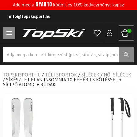
NYAR10
Add meg a
kódot, és 10% kedvezményt kapsz
info@topskisport.hu
0
Products
search
TOPSKISPORT.HU
/
TÉLI SPORTOK
/
SÍLÉCEK
/
NŐI SÍLÉCEK
/
SÍKÉSZLET ELAN INSOMNIA 10 FEHÉR LS KÖTÉSSEL +
SÍCIPŐ ATOMIC + RUDAK