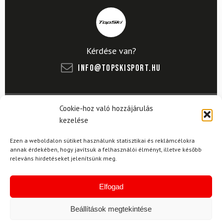
Kérdése van?
info@topskisport.hu
Cookie-hoz való hozzájárulás
Név
kezelése
Ezen a weboldalon sütiket használunk statisztikai és reklámcélokra
annak érdekében, hogy javítsuk a felhasználói élményt, illetve később
releváns hirdetéseket jelenítsünk meg.
E-mail
Elfogad
Az üzeneted
Beállítások megtekintése