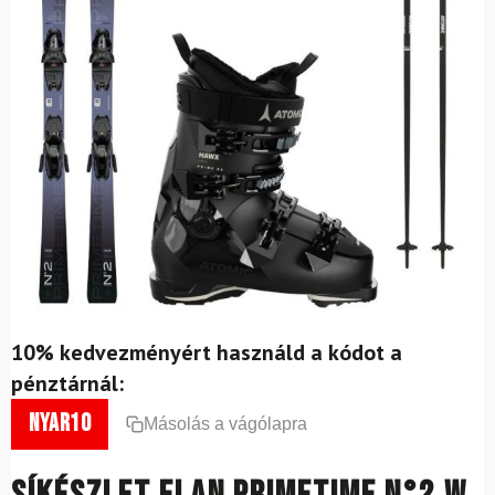
10% kedvezményért használd a kódot a
pénztárnál:
nyar10
Másolás a vágólapra