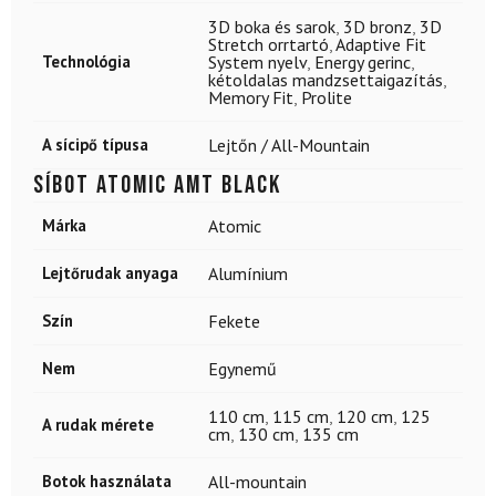
3D boka és sarok
,
3D bronz
,
3D
Stretch orrtartó
,
Adaptive Fit
Technológia
System nyelv
,
Energy gerinc
,
kétoldalas mandzsettaigazítás
,
Memory Fit
,
Prolite
A sícipő típusa
Lejtőn / All-Mountain
Síbot ATOMIC Amt Black
Márka
Atomic
Lejtőrudak anyaga
Alumínium
Szín
Fekete
Nem
Egynemű
110 cm
,
115 cm
,
120 cm
,
125
A rudak mérete
cm
,
130 cm
,
135 cm
Botok használata
All-mountain