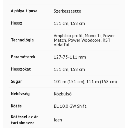
A pálya típusa
Szerkesztette
Hossz
151 cm
,
158 cm
Amphibio profil
,
Mono Ti
,
Power
Technológia
Match
,
Power Woodcore
,
RST
oldalfal
Paraméterek
127-73-111 mm
Hosszokat
151 cm
,
158 cm
Sugár
101 m (151 cm)
,
111 m (158 cm)
Nehézség
Közbülső
Kötés
EL 10.0 GW Shift
Kötéssel az ár
Igen
tartalmazza