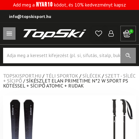
NYAR10
Add meg a
kódot, és 10% kedvezményt kapsz
info@topskisport.hu
0
Products
search
TOPSKISPORT.HU
/
TÉLI SPORTOK
/
SÍLÉCEK
/
SZETT - SÍLÉC
+ SÍCIPŐ
/
SÍKÉSZLET ELAN PRIMETIME N°2 W SPORT PS
KÖTÉSSEL + SÍCIPŐ ATOMIC + RUDAK