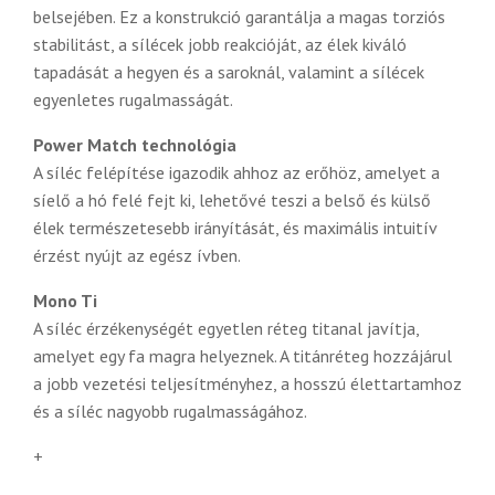
belsejében. Ez a konstrukció garantálja a magas torziós
stabilitást, a sílécek jobb reakcióját, az élek kiváló
tapadását a hegyen és a saroknál, valamint a sílécek
egyenletes rugalmasságát.
Power Match technológia
A síléc felépítése igazodik ahhoz az erőhöz, amelyet a
síelő a hó felé fejt ki, lehetővé teszi a belső és külső
élek természetesebb irányítását, és maximális intuitív
érzést nyújt az egész ívben.
Mono Ti
A síléc érzékenységét egyetlen réteg titanal javítja,
amelyet egy fa magra helyeznek. A titánréteg hozzájárul
a jobb vezetési teljesítményhez, a hosszú élettartamhoz
és a síléc nagyobb rugalmasságához.
+