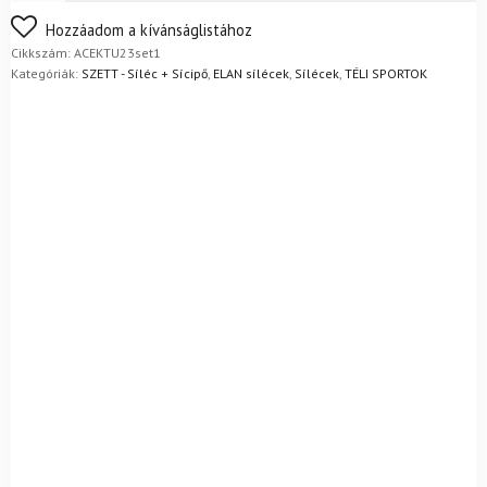
sícipő
Atomic
Nem biztos a választásában? Semmi gond – a terméket
Hozzáadom a kívánságlistához
+
egyszerűen visszaküldheti 14 napon belül, indoklás nélkül.
Cikkszám:
ACEKTU23set1
rudak
Mik a visszaküldés feltételei?
Kategóriák:
SZETT - Síléc + Sícipő
,
ELAN sílécek
,
Sílécek
,
TÉLI SPORTOK
mennyiség