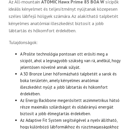
Az All-mountain
ATOMIC Hawx Prime 85 BOA W
sícipők
ideális kényelmet és teljesítményt nyújtanak közepesen
széles lábfejű hölgyek számára. Az alakítható talpbetét
kényelmes anatómiai illeszkedést biztosít a jobb
lábtartás és hőkomfort érdekében.
Tulajdonságok:
A Prolite technológia pontosan ott erősíti meg a
sícipőt, ahol a legnagyobb szükség van rá, anélkül, hogy
jelentősen növelné annak súlyát.
A 3D Bronze Liner hőformázható talpbetét a sarok és
boka területén, amely kényelmes anatómiai
illeszkedést nyújt a jobb lábtartás és hőkomfort
érdekében.
Az Energy Backbone megerősített aszimmetrikus hátsó
része maximális szilárdságot és oldalirányú energiát
biztosít a jobb élmegtartás érdekében.
Az Adaptive Fit System segítségével a nyelv állítható,
hogy különböző lábformákhoz és rüsztmagasságokhoz