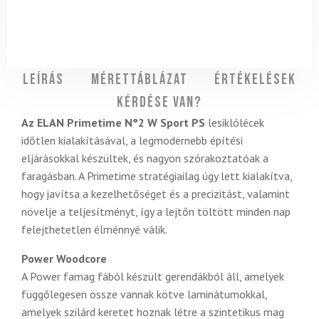
Leírás
Mérettáblázat
Értékelések
Kérdése van?
Az ELAN Primetime N°2 W Sport PS
lesiklólécek
időtlen kialakításával, a legmodernebb építési
eljárásokkal készültek, és nagyon szórakoztatóak a
faragásban. A Primetime stratégiailag úgy lett kialakítva,
hogy javítsa a kezelhetőséget és a precizitást, valamint
növelje a teljesítményt, így a lejtőn töltött minden nap
felejthetetlen élménnyé válik.
Power Woodcore
A Power famag fából készült gerendákból áll, amelyek
függőlegesen össze vannak kötve laminátumokkal,
amelyek szilárd keretet hoznak létre a szintetikus mag