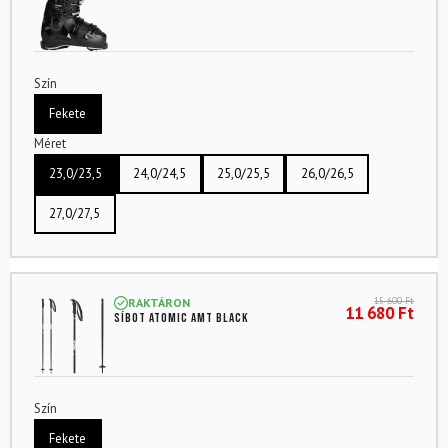
Szín
Fekete
Méret
23,0/23,5
24,0/24,5
25,0/25,5
26,0/26,5
27,0/27,5
15 600
Ft
RAKTÁRON
11 680
Ft
Síbot ATOMIC Amt Black
Szín
Fekete