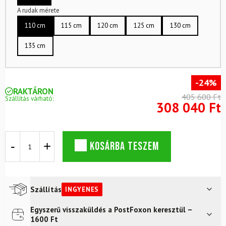
A rudak mérete
110 cm
115 cm
120 cm
125 cm
130 cm
135 cm
-24%
RAKTÁRON
405 600 Ft
Szállítás várható:
308 040 Ft
Síkészlet
KOSÁRBA TESZEM
ELAN
Primetime
N°2
W
Sport
Szállítás
INGYENES
PS
kötéssel
Egyszerű visszaküldés a PostFoxon keresztül –
Futár a címre
Ingyenes
+
1600 Ft