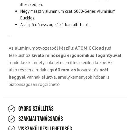
illeszkedjen.
Négy masszív alumínium csat 6000-Series Aluminium
Buckles.
A sícipő dőlésszöge 15°-ban állítható.
+
Az alumíniumötvözetből készült
ATOMIC Cloud
rúd
lesikláshoz
kiváló minőségű ergonomikus fogantyúval
rendelkezik, amely tökéletesen illeszkedik a kézbe. Az
alsó részen a rudak egy
60 mm-es
kosárral és
acél
heggyel
vannak ellátva, amely keményebb hóban is
biztonságosan rögzíthető.
Gyors szállítás
Szakmai tanácsadás
Visszaküldési lehetőség