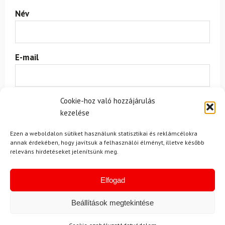
Név
E-mail
Az üzeneted
Cookie-hoz való hozzájárulás
kezelése
Ezen a weboldalon sütiket használunk statisztikai és reklámcélokra
annak érdekében, hogy javítsuk a felhasználói élményt, illetve később
releváns hirdetéseket jelenítsünk meg.
Elfogad
Egyetértek a
felhasználási feltételekkel és a személyes
adatok védelmével.
Beállítások megtekintése