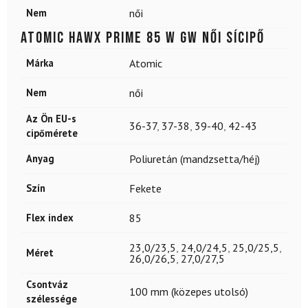
Nem
női
ATOMIC Hawx Prime 85 W GW női sícipő
Márka
Atomic
Nem
női
Az Ön EU-s
36-37
,
37-38
,
39-40
,
42-43
cipőmérete
Anyag
Poliuretán (mandzsetta/héj)
Szín
Fekete
Flex index
85
23,0/23,5
,
24,0/24,5
,
25,0/25,5
,
Méret
26,0/26,5
,
27,0/27,5
Csontváz
100 mm (közepes utolsó)
szélessége