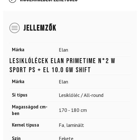
JELLEMZŐK
Márka
Elan
Lesiklólécek ELAN Primetime N°2 W
Sport PS + EL 10.0 GW Shift
Márka
Elan
Sí típus
Lesiklóléc / All-round
Magasságod cm-
170 - 180 cm
ben
Kernel típusa
Fa
,
laminált
Szín
Fekete