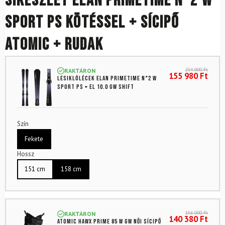
Síkészlet ELAN Primetime N°2 W
Sport PS kötéssel + sícipő
Atomic + rudak
234 000
Ft
RAKTÁRON
155 980
Ft
Lesiklólécek ELAN Primetime N°2 W
Sport PS + EL 10.0 GW Shift
Szín
Fekete
Hossz
151 cm
158 cm
156 000
Ft
RAKTÁRON
140 380
Ft
ATOMIC Hawx Prime 85 W GW női sícipő