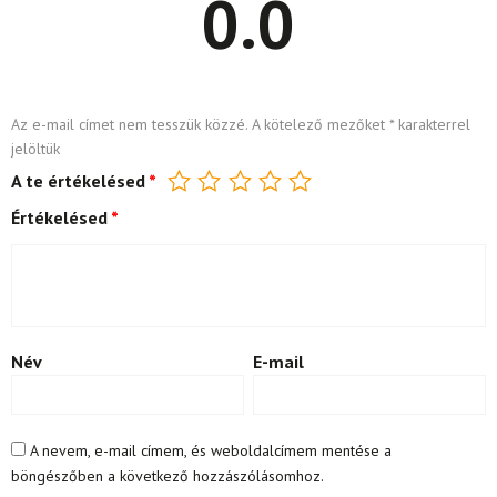
0.0
Az e-mail címet nem tesszük közzé.
A kötelező mezőket
*
karakterrel
jelöltük
A te értékelésed
*
Értékelésed
*
Név
E-mail
A nevem, e-mail címem, és weboldalcímem mentése a
böngészőben a következő hozzászólásomhoz.