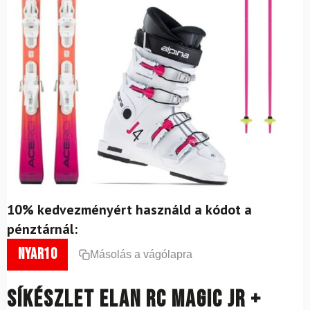
10% kedvezményért használd a kódot a
pénztárnál:
nyar10
Másolás a vágólapra
Síkészlet ELAN RC Magic Jr +