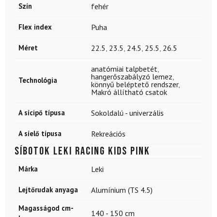
Szín
fehér
Flex index
Puha
Méret
22.5
,
23.5
,
24.5
,
25.5
,
26.5
anatómiai talpbetét
,
hangerőszabályzó lemez
,
Technológia
könnyű beléptető rendszer
,
Makró állítható csatok
A sícipő típusa
Sokoldalú - univerzális
A síelő típusa
Rekreációs
Síbotok LEKI Racing Kids Pink
Márka
Leki
Lejtőrudak anyaga
Alumínium (TS 4.5)
Magasságod cm-
140 - 150 cm