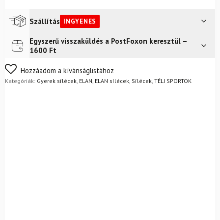
Szállítás
INGYENES
Egyszerű visszaküldés a PostFoxon keresztül –
Futár a címre
Ingyenes
1600 Ft
Nem biztos a választásában? Semmi gond – a terméket
Hozzáadom a kívánságlistához
egyszerűen visszaküldheti 14 napon belül, indoklás nélkül.
Kategóriák:
Gyerek sílécek
,
ELAN
,
ELAN sílécek
,
Sílécek
,
TÉLI SPORTOK
Mik a visszaküldés feltételei?