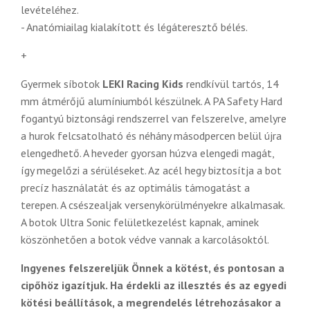
levételéhez.
- Anatómiailag kialakított és légáteresztő bélés.
+
Gyermek síbotok
LEKI Racing Kids
rendkívül tartós, 14
mm átmérőjű alumíniumból készülnek. A PA Safety Hard
fogantyú biztonsági rendszerrel van felszerelve, amelyre
a hurok felcsatolható és néhány másodpercen belül újra
elengedhető. A heveder gyorsan húzva elengedi magát,
így megelőzi a sérüléseket. Az acél hegy biztosítja a bot
precíz használatát és az optimális támogatást a
terepen. A csészealjak versenykörülményekre alkalmasak.
A botok Ultra Sonic felületkezelést kapnak, aminek
köszönhetően a botok védve vannak a karcolásoktól.
Ingyenes felszereljük Önnek a kötést, és pontosan a
cipőhöz igazítjuk. Ha érdekli az illesztés és az egyedi
kötési beállítások, a megrendelés létrehozásakor a