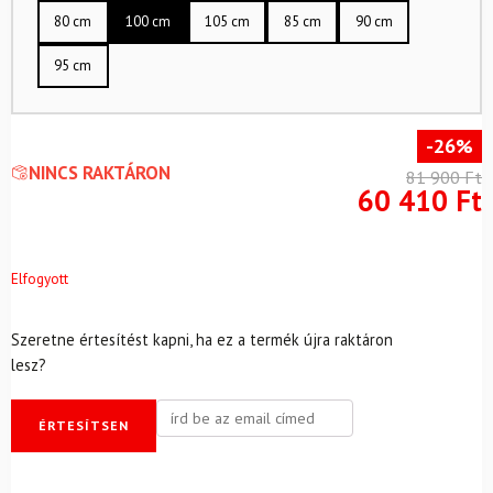
80 cm
100 cm
105 cm
85 cm
90 cm
95 cm
-26%
NINCS RAKTÁRON
81 900
Ft
60 410
Ft
Elfogyott
Szeretne értesítést kapni, ha ez a termék újra raktáron
lesz?
ÉRTESÍTSEN