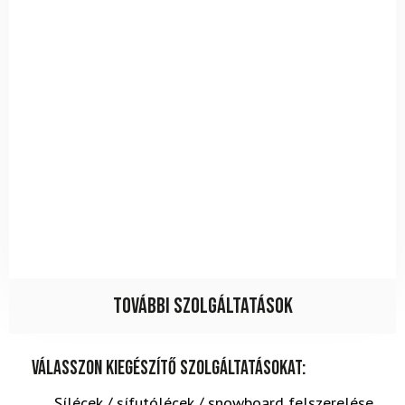
További szolgáltatások
Válasszon kiegészítő szolgáltatásokat:
Sílécek / sífutólécek / snowboard felszerelése