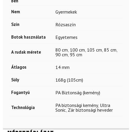
ben
Nem
Gyermekek
Szín
Rózsaszín
Botok használata
Egyetemes
80 cm
,
100 cm
,
105 cm
,
85 cm
,
A rudak mérete
90 cm
,
95 cm
Átlagos
14 mm
Súly
168g (105cm)
Fogantyú
PA Biztonság (kemény)
PA biztonsági kemény
,
Ultra
Technológia
Sonic
,
Zár biztonsági heveder