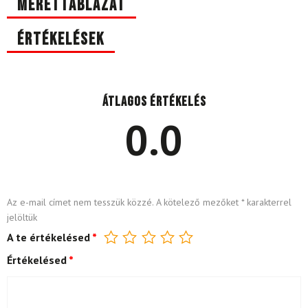
Mérettáblázat
Értékelések
Átlagos értékelés
0.0
Az e-mail címet nem tesszük közzé.
A kötelező mezőket
*
karakterrel
jelöltük
A te értékelésed
*
Értékelésed
*