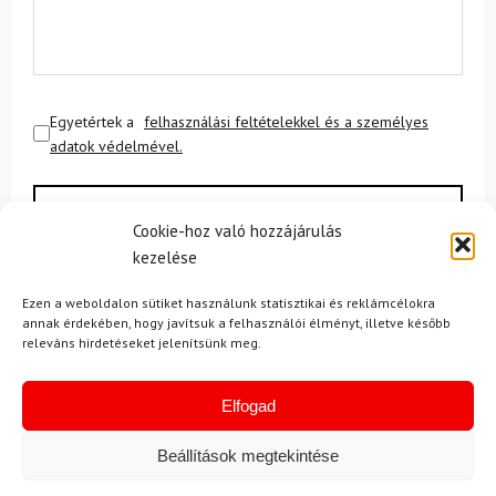
Egyetértek a
felhasználási feltételekkel és a személyes
adatok védelmével.
Cookie-hoz való hozzájárulás
kezelése
Ezen a weboldalon sütiket használunk statisztikai és reklámcélokra
annak érdekében, hogy javítsuk a felhasználói élményt, illetve később
Ajánlott
releváns hirdetéseket jelenítsünk meg.
NEMRÉG MEGTEKINTETT
Lehet, hog
Elfogad
Beállítások megtekintése
-35%
-12%
Ingyenes szállítás
Ingyenes szállítás