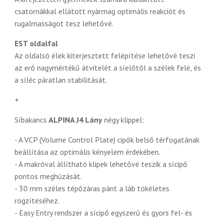
csatornákkal ellátott nyármag optimális reakciót és
rugalmasságot tesz lehetővé.
EST oldalfal
Az oldalsó élek kiterjesztett felépítése lehetővé teszi
az erő nagymértékű átvitelét a síelőtől a szélek felé, és
a síléc páratlan stabilitását.
+
Síbakancs
ALPINA J4
Lány
négy klippel:
- A VCP (Volume Control Plate) cipők belső térfogatának
beállítása az optimális kényelem érdekében.
- A makróval állítható klipek lehetővé teszik a sícipő
pontos meghúzását.
- 30 mm széles tépőzáras pánt a láb tökéletes
rögzítéséhez.
- Easy Entry rendszer a sícipő egyszerű és gyors fel- és