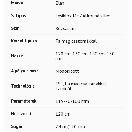
Márka
Elan
Sí típus
Lesiklósíléc / Allround síléc
Szín
Rózsaszín
Kernel típusa
Fa mag csatornákkal
120 cm
,
130 cm
,
140 cm
,
150
Hossz
cm
A pálya típusa
Módosított
EST
,
Fa mag csatornákkal
,
Technológia
Laminált
Paraméterek
115-70-100 mm
Hosszokat
120 cm
Sugár
7,4 m (120 cm)