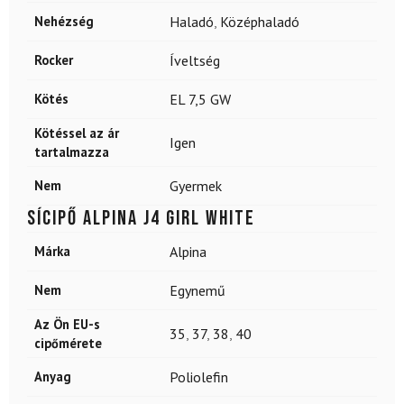
Nehézség
Haladó
,
Középhaladó
Rocker
Íveltség
Kötés
EL 7,5 GW
Kötéssel az ár
Igen
tartalmazza
Nem
Gyermek
Sícipő ALPINA J4 Girl White
Márka
Alpina
Nem
Egynemű
Az Ön EU-s
35
,
37
,
38
,
40
cipőmérete
Anyag
Poliolefin