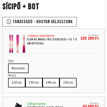
sícipő + bot
Tanácsadó - Hogyan válasszunk
117 000
Ft
NINCS RAKTÁRON
105 280
Ft
ELAN RC Magic JRS lesiklóléc + EL 7.5
GW kötéssel
Szín
Rózsaszín
Hossz
120 cm
130 cm
140 cm
150 cm
70 200
Ft
RAKTÁRON
50 680
Ft