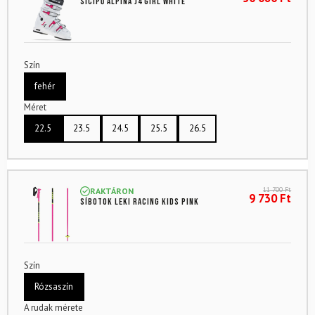
Sícipő ALPINA J4 Girl White
Szín
fehér
Méret
22.5
23.5
24.5
25.5
26.5
11 700
Ft
RAKTÁRON
9 730
Ft
Síbotok LEKI Racing Kids Pink
Szín
Rózsaszín
A rudak mérete