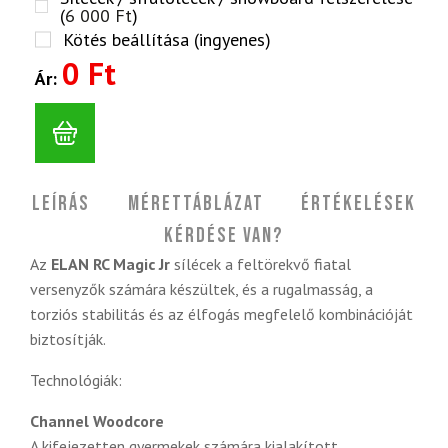
(
6 000
Ft
)
Kötés beállítása (ingyenes)
0 Ft
Ár:
Leírás
Mérettáblázat
Értékelések
Kérdése van?
Az
ELAN RC Magic Jr
sílécek a feltörekvő fiatal
versenyzők számára készültek, és a rugalmasság, a
torziós stabilitás és az élfogás megfelelő kombinációját
biztosítják.
Technológiák:
Channel Woodcore
A kifejezetten gyermekek számára kialakított