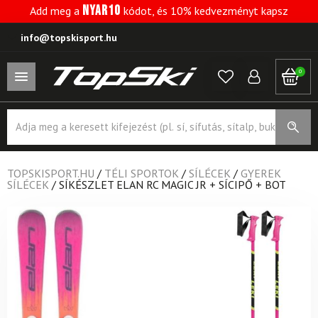
NYAR10
Add meg a
kódot, és 10% kedvezményt kapsz
info@topskisport.hu
0
Products
search
TOPSKISPORT.HU
/
TÉLI SPORTOK
/
SÍLÉCEK
/
GYEREK
SÍLÉCEK
/
SÍKÉSZLET ELAN RC MAGIC JR + SÍCIPŐ + BOT