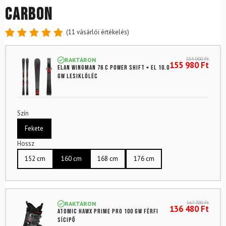
Carbon
(
11
vásárlói értékelés)
Értékelés
11
4.91
az
234 000
Ft
RAKTÁRON
5-ből,
155 980
Ft
ELAN Wingman 76 C Power Shift + EL 10.0
értékelés
GW lesiklóléc
alapján
Szín
Fekete
Hossz
152 cm
160 cm
168 cm
176 cm
167 700
Ft
RAKTÁRON
136 480
Ft
ATOMIC Hawx Prime Pro 100 GW férfi
sícipő