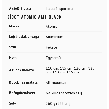
A síelő típusa
Haladó
,
sportoló
Síbot ATOMIC Amt Black
Márka
Atomic
Lejtőrudak anyaga
Alumínium
Szín
Fekete
Nem
Egynemű
110 cm
,
115 cm
,
120 cm
,
125
A rudak mérete
cm
,
130 cm
,
135 cm
Botok használata
All-mountain
Befogórendszer
Nélkülözhetetlen szíj
Súly
260 g (125 cm)