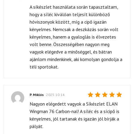
5
/ 5
A síkészlet használata során tapasztaltam,
hogy a síléc kiválóan teljesít különböző
hóviszonyok között, míg a cipő igazán
kényelmes. Nemcsak a deszkázás során volt
kényelmes, hanem a gyaloglás is élvezetes
volt benne. Összességében nagyon meg
vagyok elégedve a minőséggel, és bátran
ajánlom mindenkinek, aki komolyan gondolja a
téli sportokat.
P. Miklós
2025.10.14.
Értékelés:
Nagyon elégedett vagyok a Síkészlet ELAN
5
/ 5
Wingman 76 Carbon-nal! A síléc és a sícipő is
kényelmes, jól tartanak és igazán jól bírják a
pályát.