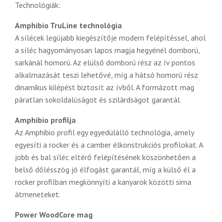
Technológiák:
Amphibio TruLine technológia
A sílécek legújabb kiegészítője modern felépítéssel, ahol
a síléc hagyományosan lapos magja hegyénél domború,
sarkánál homorú. Az elülső domború rész az ív pontos
alkalmazását teszi lehetővé, míg a hátsó homorú rész
dinamikus kilépést biztosít az ívből. A formázott mag
páratlan sokoldalúságot és szilárdságot garantál.
Amphibio profilja
Az Amphibio profil egy egyedülálló technológia, amely
egyesíti a rocker és a camber élkonstrukciós profilokat. A
jobb és bal síléc eltérő felépítésének köszönhetően a
belső dőlésszög jó élfogást garantál, míg a külső él a
rocker profilban megkönnyíti a kanyarok közötti sima
átmeneteket.
Power WoodCore mag