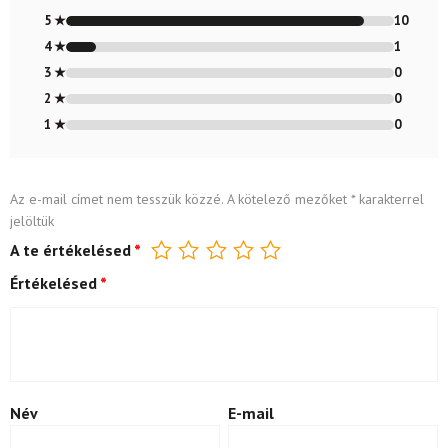
Értékelés:
4.91
/ 5
5 ★
10
4 ★
1
3 ★
0
2 ★
0
1 ★
0
Az e-mail címet nem tesszük közzé.
A kötelező mezőket
*
karakterrel
jelöltük
A te értékelésed
*
Értékelésed
*
Név
E-mail