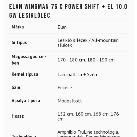
ELAN Wingman 76 C Power Shift + EL 10.0
GW lesiklóléc
Márka
Elan
Lesikló sílécek / All-mountain
Sí típus
sílécek
Magasságod cm-
170 - 180 cm
,
180 - 190 cm
ben
Kernel típusa
Laminált fa + Szén
Szín
Fekete
A pálya típusa
Módosított
152 cm
,
160 cm
,
168 cm
,
176
Hossz
cm
Amphibio TruLine technológia
,
Technológia
karbon rudak
,
Power Woodcore
,