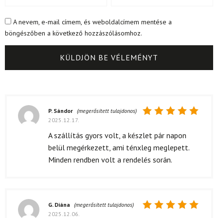
A nevem, e-mail címem, és weboldalcímem mentése a
böngészőben a következő hozzászólásomhoz.
P. Sándor
(megerősített tulajdonos)
2025.12.17.
Értékelés:
5
/ 5
A szállítás gyors volt, a készlet pár napon
belül megérkezett, ami ténxleg meglepett.
Minden rendben volt a rendelés során.
G. Diána
(megerősített tulajdonos)
2025.12.06.
Értékelés: