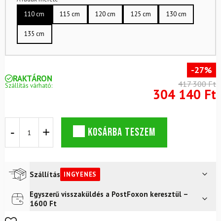
110 cm
115 cm
120 cm
125 cm
130 cm
135 cm
-27%
RAKTÁRON
417 300 Ft
Szállítás várható:
304 140 Ft
Síkészlet
KOSÁRBA TESZEM
ELAN
Wingman
76
Carbon
mennyiség
Szállítás
INGYENES
Egyszerű visszaküldés a PostFoxon keresztül –
Futár a címre
Ingyenes
1600 Ft