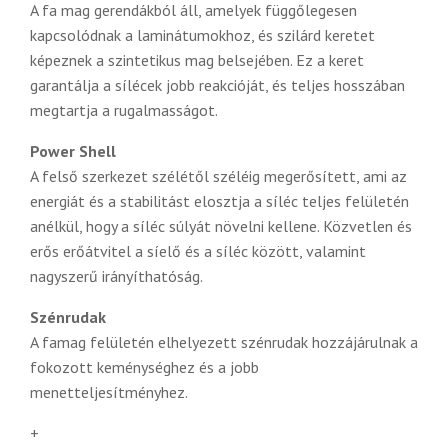
A fa mag gerendákból áll, amelyek függőlegesen
kapcsolódnak a laminátumokhoz, és szilárd keretet
képeznek a szintetikus mag belsejében. Ez a keret
garantálja a sílécek jobb reakcióját, és teljes hosszában
megtartja a rugalmasságot.
Power Shell
A felső szerkezet szélétől széléig megerősített, ami az
energiát és a stabilitást elosztja a síléc teljes felületén
anélkül, hogy a síléc súlyát növelni kellene. Közvetlen és
erős erőátvitel a síelő és a síléc között, valamint
nagyszerű irányíthatóság.
Szénrudak
A famag felületén elhelyezett szénrudak hozzájárulnak a
fokozott keménységhez és a jobb
menetteljesítményhez.
+