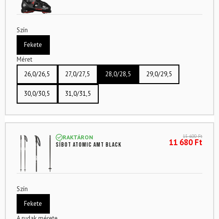
Szín
Fekete
Méret
26,0/26,5
27,0/27,5
28,0/28,5
29,0/29,5
30,0/30,5
31,0/31,5
15 600
Ft
RAKTÁRON
11 680
Ft
Síbot ATOMIC Amt Black
Szín
Fekete
A rudak mérete