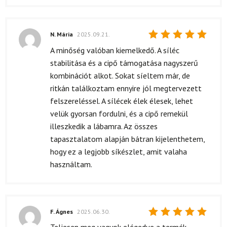
N. Mária
2025.09.21.
Értékelés:
A minőség valóban kiemelkedő. A síléc
5
/ 5
stabilitása és a cipő támogatása nagyszerű
kombinációt alkot. Sokat síeltem már, de
ritkán találkoztam ennyire jól megtervezett
felszereléssel. A sílécek élek élesek, lehet
velük gyorsan fordulni, és a cipő remekül
illeszkedik a lábamra. Az összes
tapasztalatom alapján bátran kijelenthetem,
hogy ez a legjobb síkészlet, amit valaha
használtam.
F. Ágnes
2025.06.30.
Értékelés: