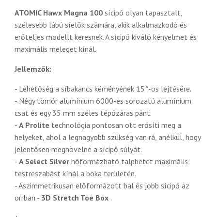
ATOMIC Hawx Magna 100
sícipő olyan tapasztalt,
szélesebb lábú síelők számára, akik alkalmazkodó és
erőteljes modellt keresnek. A sícipő kiváló kényelmet és
maximális meleget kínál.
Jellemzők:
- Lehetőség a síbakancs kéményének 15°-os lejtésére.
- Négy tömör alumínium 6000-es sorozatú alumínium
csat és egy 35 mm széles tépőzáras pánt.
-
A Prolite
technológia pontosan ott erősíti meg a
helyeket, ahol a legnagyobb szükség van rá, anélkül, hogy
jelentősen megnövelné a sícipő súlyát.
-
A Select Silver
hőformázható talpbetét maximális
testreszabást kínál a boka területén.
- Aszimmetrikusan előformázott bal és jobb sícipő az
orrban -
3D Stretch Toe Box
.