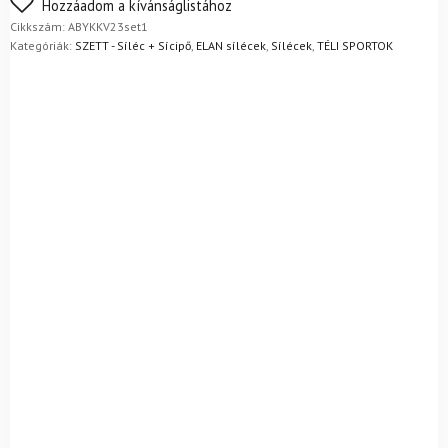
Nem biztos a választásában? Semmi gond – a terméket
Hozzáadom a kívánságlistához
egyszerűen visszaküldheti 14 napon belül, indoklás nélkül.
Cikkszám:
ABYKKV23set1
Mik a visszaküldés feltételei?
Kategóriák:
SZETT - Síléc + Sícipő
,
ELAN sílécek
,
Sílécek
,
TÉLI SPORTOK