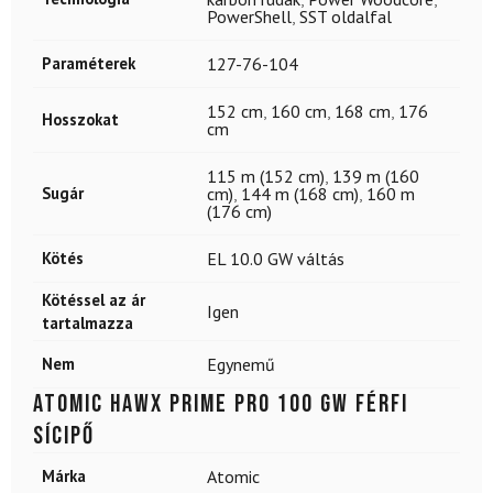
PowerShell
,
SST oldalfal
Paraméterek
127-76-104
152 cm
,
160 cm
,
168 cm
,
176
Hosszokat
cm
115 m (152 cm)
,
139 m (160
Sugár
cm)
,
144 m (168 cm)
,
160 m
(176 cm)
Kötés
EL 10.0 GW váltás
Kötéssel az ár
Igen
tartalmazza
Nem
Egynemű
ATOMIC Hawx Prime Pro 100 GW férfi
sícipő
Márka
Atomic