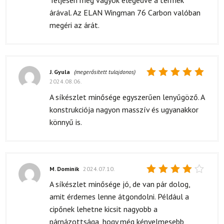
Teljesen meg vagyok elégedve a termék
5
/ 5
árával. Az ELAN Wingman 76 Carbon valóban
megéri az árát.
J. Gyula
(megerősített tulajdonos)
2024.08.06.
Értékelés:
5
/ 5
A síkészlet minősége egyszerűen lenyűgöző. A
konstrukciója nagyon masszív és ugyanakkor
könnyű is.
M. Dominik
2024.07.10.
Értékelés:
A síkészlet minősége jó, de van pár dolog,
4
/ 5
amit érdemes lenne átgondolni. Például a
cipőnek lehetne kicsit nagyobb a
párnázottsága, hogy még kényelmesebb