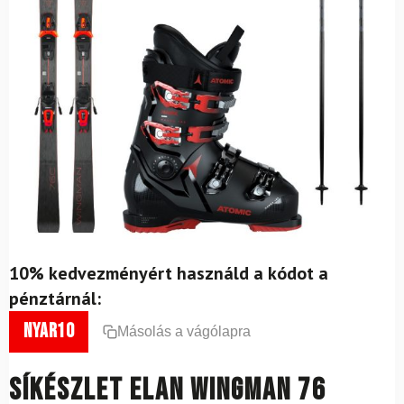
10% kedvezményért használd a kódot a
pénztárnál:
nyar10
Másolás a vágólapra
Síkészlet ELAN Wingman 76