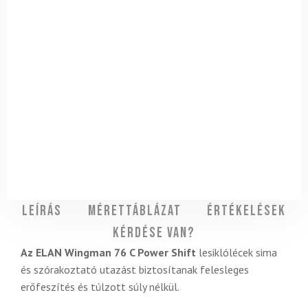
Leírás
Mérettáblázat
Értékelések
Kérdése van?
Az ELAN Wingman 76 C Power Shift
lesiklólécek sima
és szórakoztató utazást biztosítanak felesleges
erőfeszítés és túlzott súly nélkül.