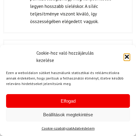
legyen hosszabb síeléskor. A síléc
teljesítménye viszont kiváló, így
összességében elégedett vagyok.
N. Péter
2024.06.15.
Cookie-hoz való hozzájárulás
Értékelés:
Nagyon tetszik, hogy az ELAN Wingman 76
kezelése
5
/ 5
Carbon nemcsak stílusos, hanem nagyon
Ezen a weboldalon sütiket használunk statisztikai és reklámcélokra
kellemes áron elérhető is. Az ilyen minőségű
annak érdekében, hogy javítsuk a felhasználói élményt, illetve később
felszerelést több helyen is nehéz lenne
releváns hirdetéseket jelenítsünk meg.
találni.
Elfogad
Beállítások megtekintése
T. Dávid
(megerősített tulajdonos)
2024.04.06.
Értékelés:
Cookie-szabályzat
Adatvédelem
5
/ 5
A csomagolás nagyon profi volt, védette a