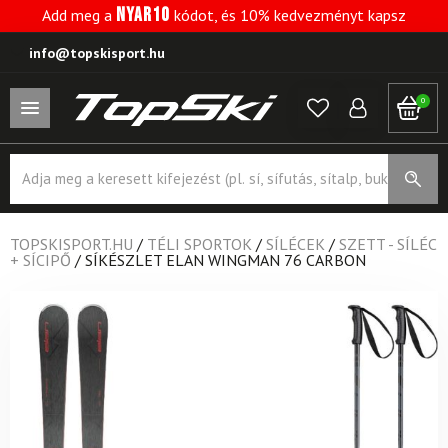
NYAR10
Add meg a
kódot, és 10% kedvezményt kapsz
info@topskisport.hu
0
Products
search
TOPSKISPORT.HU
/
TÉLI SPORTOK
/
SÍLÉCEK
/
SZETT - SÍLÉC
+ SÍCIPŐ
/
SÍKÉSZLET ELAN WINGMAN 76 CARBON