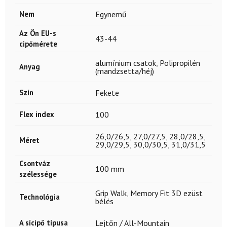
Nem
Egynemű
Az Ön EU-s
43-44
cipőmérete
alumínium csatok
,
Polipropilén
Anyag
(mandzsetta/héj)
Szín
Fekete
Flex index
100
26,0/26,5
,
27,0/27,5
,
28,0/28,5
,
Méret
29,0/29,5
,
30,0/30,5
,
31,0/31,5
Csontváz
100 mm
szélessége
Grip Walk
,
Memory Fit 3D ezüst
Technológia
bélés
A sícipő típusa
Lejtőn / All-Mountain