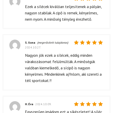
Értékelés:
Ezek a sílécek kiválóan teljesítenek a pályán,
5
/ 5
nagyon stabilak. A cipő is remek, kényelmes,
nem nyom. A minőség tényleg érezhető.
S. Ilona
(megerősített tulajdonos)
2024.10.27.
Értékelés:
5
/ 5
Nagyon jók ezek a sílécek, eddig minden
várakozásomat felülmúlták. A minőségük
valóban kiemelkedő, a sícipő is nagyon
kényelmes. Mindenkinek aj!!nlom, aki szereti a
téil sportokat.!!
H. Éva
2024.10.09.
Értékelés:
Egyszerűen imádom ezt a síkészletet! A síléc