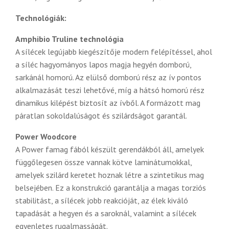
Technológiák:
Amphibio Truline technológia
A sílécek legújabb kiegészítője modern felépítéssel, ahol
a síléc hagyományos lapos magja hegyén domború,
sarkánál homorú. Az elülső domború rész az ív pontos
alkalmazását teszi lehetővé, míg a hátsó homorú rész
dinamikus kilépést biztosít az ívből. A formázott mag
páratlan sokoldalúságot és szilárdságot garantál.
Power Woodcore
A Power famag fából készült gerendákból áll, amelyek
függőlegesen össze vannak kötve laminátumokkal,
amelyek szilárd keretet hoznak létre a szintetikus mag
belsejében. Ez a konstrukció garantálja a magas torziós
stabilitást, a sílécek jobb reakcióját, az élek kiváló
tapadását a hegyen és a saroknál, valamint a sílécek
egyenletes rugalmasságát.