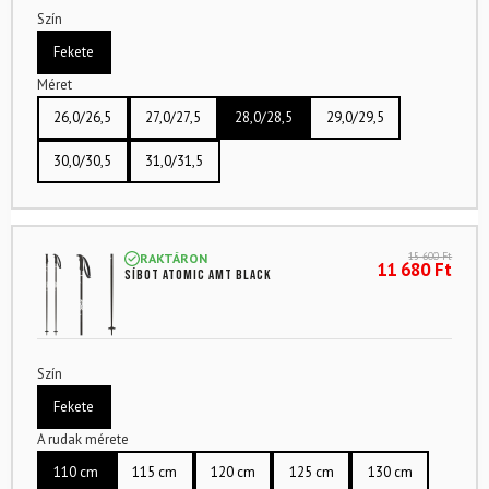
Szín
Fekete
Méret
26,0/26,5
27,0/27,5
28,0/28,5
29,0/29,5
30,0/30,5
31,0/31,5
15 600
Ft
RAKTÁRON
11 680
Ft
Síbot ATOMIC Amt Black
Szín
Fekete
A rudak mérete
110 cm
115 cm
120 cm
125 cm
130 cm