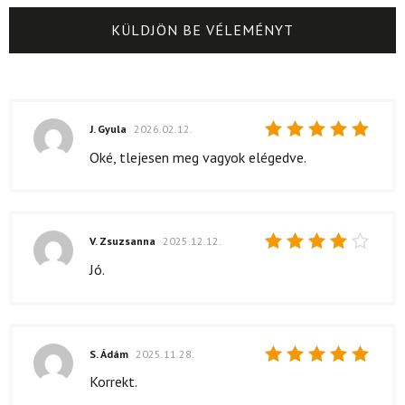
J. Gyula
2026.02.12.
Értékelés:
Oké, tlejesen meg vagyok elégedve.
5
/ 5
V. Zsuzsanna
2025.12.12.
Értékelés:
Jó.
4
/ 5
S. Ádám
2025.11.28.
Értékelés:
Korrekt.
5
/ 5