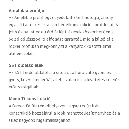
Amphibio profilja
Az Amphibio profil egy egyedülálló technológia, amely
egyesíti a rocker és a camber élkonstrukciós profilokat. A
jobb és bal síléc eltérő felépítésének köszönhetően a
belső dőlésszög jó élfogást garantál, míg a külső él a
rocker profilban megkönnyíti a kanyarok közötti sima
átmeneteket.
SST oldalsó élek
Az SST ferde oldalélei a sílécről a hóra való gyors és
gyors, közvetlen erőátvitelt, valamint a kivételes torziós
erőt szolgálják.
Mono Ti konstrukció
A famag felületén elhelyezett egyrétegű titán
konstrukció hozzájárul a jobb menetteljesítményhez és a
síléc nagyobb rugalmasságához.