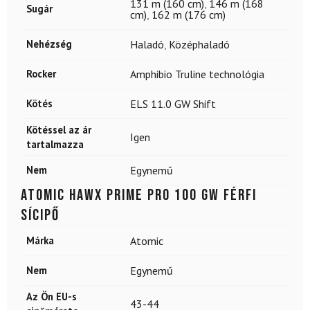
131 m (160 cm)
,
146 m (168
Sugár
cm)
,
162 m (176 cm)
Nehézség
Haladó
,
Középhaladó
Rocker
Amphibio Truline technológia
Kötés
ELS 11.0 GW Shift
Kötéssel az ár
Igen
tartalmazza
Nem
Egynemű
ATOMIC Hawx Prime Pro 100 GW férfi
sícipő
Márka
Atomic
Nem
Egynemű
Az Ön EU-s
43-44