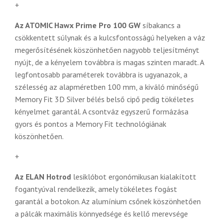
+
Az ATOMIC Hawx Prime Pro 100 GW
síbakancs a
csökkentett súlynak és a kulcsfontosságú helyeken a váz
megerősítésének köszönhetően nagyobb teljesítményt
nyújt, de a kényelem továbbra is magas szinten maradt. A
legfontosabb paraméterek továbbra is ugyanazok, a
szélesség az alapméretben 100 mm, a kiváló minőségű
Memory Fit 3D Silver bélés belső cipő pedig tökéletes
kényelmet garantál. A csontváz egyszerű formázása
gyors és pontos a Memory Fit technológiának
köszönhetően.
+
Az ELAN Hotrod
lesiklóbot ergonómikusan kialakított
fogantyúval rendelkezik, amely tökéletes fogást
garantál a botokon. Az alumínium csőnek köszönhetően
a pálcák maximális könnyedsége és kellő merevsége