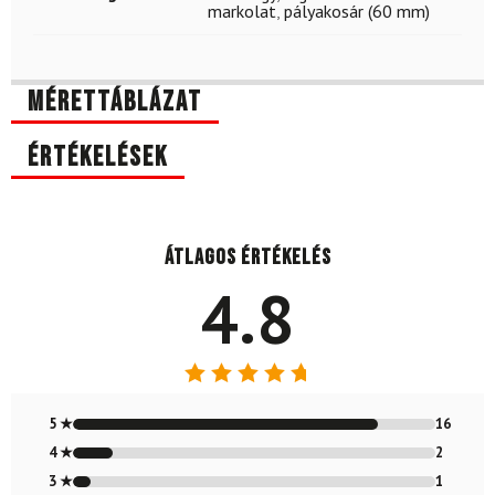
markolat
,
pályakosár (60 mm)
Mérettáblázat
Értékelések
Átlagos értékelés
4.8
Értékelés:
4.79
/ 5
5 ★
16
4 ★
2
3 ★
1