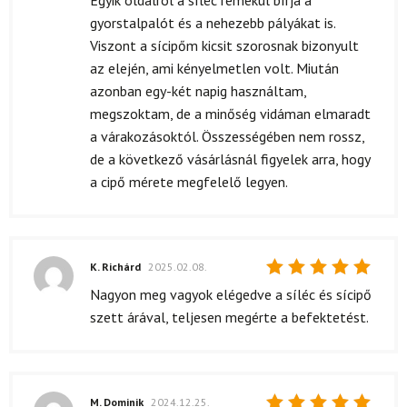
gyorstalpalót és a nehezebb pályákat is.
Viszont a sícipőm kicsit szorosnak bizonyult
az elején, ami kényelmetlen volt. Miután
azonban egy-két napig használtam,
megszoktam, de a minőség vidáman elmaradt
a várakozásoktól. Összességében nem rossz,
de a következő vásárlásnál figyelek arra, hogy
a cipő mérete megfelelő legyen.
K. Richárd
2025.02.08.
Értékelés:
Nagyon meg vagyok elégedve a síléc és sícipő
5
/ 5
szett árával, teljesen megérte a befektetést.
M. Dominik
2024.12.25.