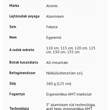
Márka
Atomic
Lejtőrudak anyaga
Alumínium
Szín
Fekete
Nem
Egynemű
110 cm
,
115 cm
,
120 cm
,
125
A rudak mérete
cm
,
130 cm
,
135 cm
Botok használata
All-mountain
Befogórendszer
Nélkülözhetetlen szíj
Súly
260 g (125 cm)
Fogantyú
Ergonomikus AMT markolat
3* alumínium rúd technológia
,
Technológia
acél hegy
,
ergonomikus AMT