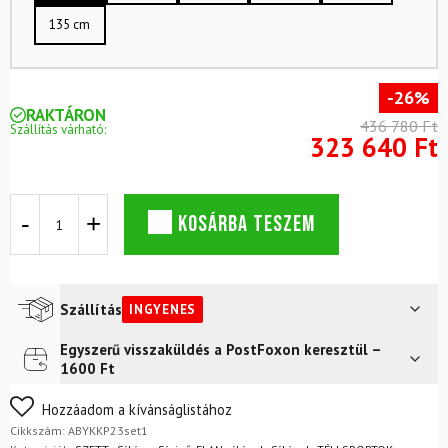
135 cm
-26%
RAKTÁRON
436 780 Ft
Szállítás várható:
323 640 Ft
Síkészlet
KOSÁRBA TESZEM
ELAN
Wingman
78
Ti
PS
Szállítás
INGYENES
mennyiség
Egyszerű visszaküldés a PostFoxon keresztül –
Futár a címre
Ingyenes
1600 Ft
Nem biztos a választásában? Semmi gond – a terméket
Hozzáadom a kívánságlistához
egyszerűen visszaküldheti 14 napon belül, indoklás nélkül.
Cikkszám:
ABYKKP23set1