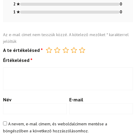
2 ★
0
1 ★
0
Az e-mail címet nem tesszük közzé.
A kötelező mezőket
*
karakterrel
jelöltük
A te értékelésed
*
Értékelésed
*
Név
E-mail
A nevem, e-mail címem, és weboldalcímem mentése a
böngészőben a következő hozzászólásomhoz.