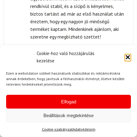
5
/ 5
rendkívül stabil, és a sícipő is kényelmes,
biztos tartást ad. már az első használat után
éreztem, hogy egy nagyon jó minőségű
terméket kaptam. Mindenkinek ajánlom, aki
szeretne egy megbízható szettet!
Cookie-hoz való hozzájárulás
kezelése
P. Sándor
(megerősített tulajdonos)
2024.09.27.
Értékelés:
Ezen a weboldalon sütiket használunk statisztikai és reklámcélokra
5
/ 5
annak érdekében, hogy javítsuk a felhasználói élményt, illetve később
jól jött
releváns hirdetéseket jelenítsünk meg.
Elfogad
K. Gergő
2024.09.16.
Beállítások megtekintése
Értékelés:
Sikerült hamar megkapni a csomagot,
5
/ 5
elégedett vagyok a szállítással.
Cookie-szabályzat
Adatvédelem