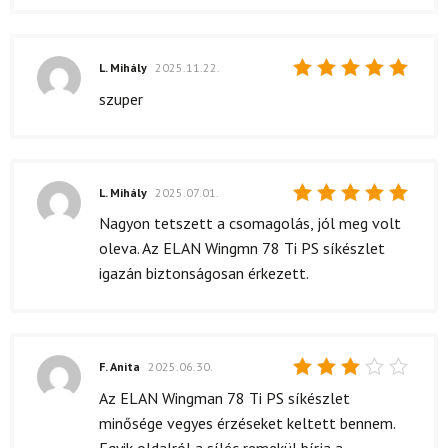
L. Mihály
2025.11.22.
Értékelés:
szuper
5
/ 5
L. Mihály
2025.07.01.
Értékelés:
Nagyon tetszett a csomagolás, jól meg volt
5
/ 5
oleva. Az ELAN Wingmn 78 Ti PS síkészlet
igazán biztonságosan érkezett.
F. Anita
2025.06.30.
Értékelés:
Az ELAN Wingman 78 Ti PS síkészlet
3
/ 5
minősége vegyes érzéseket keltett bennem.
Egyik oldalról a síléc remekül bírja a