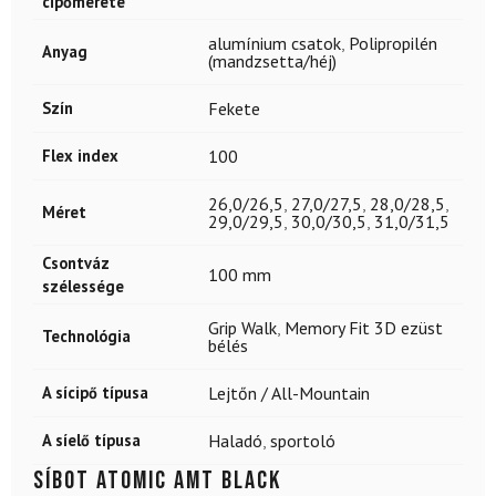
cipőmérete
alumínium csatok
,
Polipropilén
Anyag
(mandzsetta/héj)
Szín
Fekete
Flex index
100
26,0/26,5
,
27,0/27,5
,
28,0/28,5
,
Méret
29,0/29,5
,
30,0/30,5
,
31,0/31,5
Csontváz
100 mm
szélessége
Grip Walk
,
Memory Fit 3D ezüst
Technológia
bélés
A sícipő típusa
Lejtőn / All-Mountain
A síelő típusa
Haladó
,
sportoló
Síbot ATOMIC Amt Black