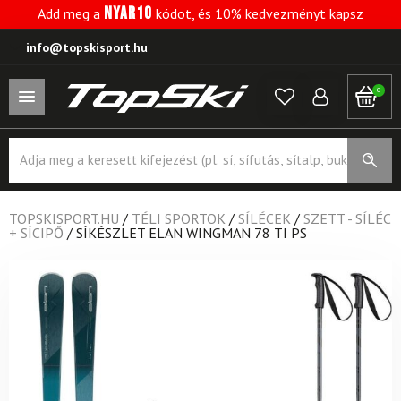
NYAR10
Add meg a
kódot, és 10% kedvezményt kapsz
info@topskisport.hu
0
Products
search
TOPSKISPORT.HU
/
TÉLI SPORTOK
/
SÍLÉCEK
/
SZETT - SÍLÉC
+ SÍCIPŐ
/
SÍKÉSZLET ELAN WINGMAN 78 TI PS