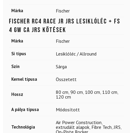
Márka
Fischer
FISCHER RC4 RACE JR JRS lesiklóléc + FS
4 GW CA JRS kötések
Márka
Fischer
Sí típus
Lesiklóléc / Allround
Szín
Sárga
Kernel típusa
Összetett
80 cm
,
90 cm
,
100 cm
,
110 cm
,
Hossz
120 cm
A pálya típusa
Módosított
Air Power Construction
,
Technológia
extrudált alapok
,
Fibre Tech
,
JRS
,
On-Piste Rocker