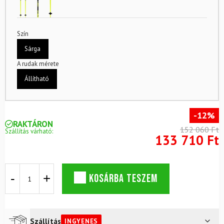
Szín
Sárga
A rudak mérete
Állítható
-12%
RAKTÁRON
152 060 Ft
Szállítás várható:
133 710 Ft
Síkészlet
KOSÁRBA TESZEM
FISCHER
RC4
Race
JR
JRS
Szállítás
INGYENES