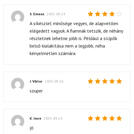
S. Emese
2025.09.24.
Értékelés:
A síkészlet minősége vegyes, de alapvetően
4
/ 5
elégedett vagyok. A fiamnak tetszik, de néhány
részletnek lehetne jobb is. Például a sícipők
belső kialakítása nem a legjobb, néha
kényelmetlen számára.
J. Viktor
2025.09.16.
Értékelés:
szuper
5
/ 5
K. Imre
2025.09.13.
Értékelés:
jó
5
/ 5