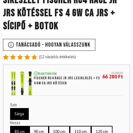
Síkészlet FISCHER RC4 Race JR
JRS kötéssel FS 4 GW CA JRS +
sícipő + botok
Tanácsadó - Hogyan válasszunk
(
12
vásárlói értékelés)
Értékelés
12
4.83
az
74 080
Ft
RAKTÁRON
5-ből,
66 280
Ft
FISCHER RC4 RACE JR JRS lesiklóléc + FS
értékelés
4 GW CA JRS kötések
alapján
Szín
Sárga
Hossz
80 cm
90 cm
100 cm
110 cm
120 cm