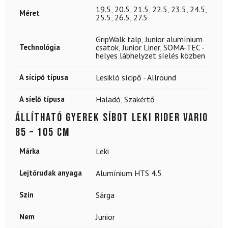
19.5
,
20.5
,
21.5
,
22.5
,
23.5
,
24.5
,
Méret
25.5
,
26.5
,
27.5
GripWalk talp
,
Junior alumínium
Technológia
csatok
,
Junior Liner
,
SOMA-TEC -
helyes lábhelyzet síelés közben
A sícipő típusa
Lesikló sícipő - Allround
A síelő típusa
Haladó
,
Szakértő
Állítható gyerek síbot LEKI Rider Vario
85 – 105 cm
Márka
Leki
Lejtőrudak anyaga
Alumínium HTS 4.5
Szín
Sárga
Nem
Junior