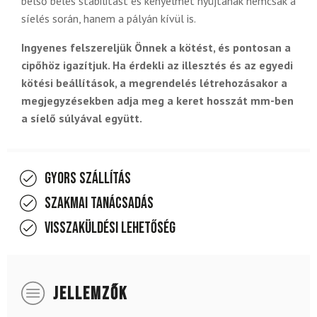
belső bélés stabilitást és kényelmet nyújtanak nemcsak a
síelés során, hanem a pályán kívül is.
Ingyenes felszereljük Önnek a kötést, és pontosan a
cipőhöz igazítjuk. Ha érdekli az illesztés és az egyedi
kötési beállítások, a megrendelés létrehozásakor a
megjegyzésekben adja meg a keret hosszát mm-ben
a síelő súlyával együtt.
Gyors szállítás
Szakmai tanácsadás
Visszaküldési lehetőség
JELLEMZŐK