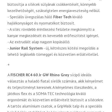
biztosítja a sílécek súlyának csökkentését, könnyebb
kezelhetőségét, szükségtelen energiaveszteség nélkül.
- Speciális üvegszálas háló
Fiber Tech
kiváló
hajlékonyságot és nyomatékot biztosít.
- A síléc rövidebb érintkezési felülete megkönnyíti a
kanyar megkezdését és kevesebb erőfeszítést igényel.
- Az extrudált alap nagyon kopásálló.
-
Junior Rail System
- új, kétrészes kötési megoldás a
lehető legkisebb tömeggel és közvetlen erőátvitellel.
+
A
FISCHER RC4 60 Jr GW Rhino Grey
sícipő ideális
választás a haladó fiatal síelők számára, akik kényelmet
és teljesítményt keresnek. A kényelmes illeszkedés, a
játékos flex és a SOMA-TEC technológia kiváló
ergonómiát és közvetlen erőátvitelt biztosít a sílécekre.
A tartós alumínium csatok, a GripWalk talp és a speciális