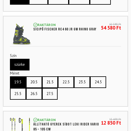
62 380
Ft
RAKTÁRON
54 580
Ft
Sícipő FISCHER RC4 60 Jr GW Rhino Gray
Szín
szürke
Méret
19.5
20.5
21.5
22.5
23.5
24.5
25.5
26.5
27.5
15 600
Ft
RAKTÁRON
12 850
Ft
Állítható gyerek síbot LEKI Rider Vario
85 – 105 cm