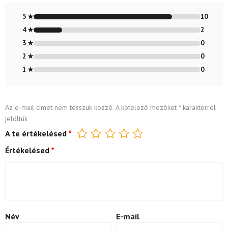
Értékelés:
4.83
/ 5
5 ★
10
4 ★
2
3 ★
0
2 ★
0
1 ★
0
Az e-mail címet nem tesszük közzé.
A kötelező mezőket
*
karakterrel
jelöltük
A te értékelésed
*
Értékelésed
*
Név
E-mail