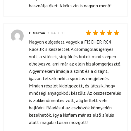
használja őket. A kék szín is nagyon menő!
H. Márton
2024.08.28.
Értékelés:
Nagyon elégedett vagyok a FISCHER RC4
5
/ 5
Race JR síkészlettel. A csomagolás igényes
volt, a sílécek, sícipők és botok mind szépen
elhelyezve, ami már az elejn bizalomgerjesztő.
A gyermekem imádja a színt és a dizájnt,
igazán tetszik neki a sportos megjelenés.
Minden részlet kidolgozott, és látszik, hogy
minőségi anyagokból készült. Az összeszerelés
is zökkenőmentes volt, alig kellett vele
bajlódni. Ráadásul az eszközök könnyedén
kezelhetők, így a kisfiam már az első síelés
alatt magabiztosan mozgott!