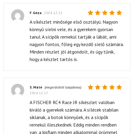
F. Géza
2024.12.21.
Értékelés:
A síkészlet minősége első osztályú. Nagyon
5
/ 5
könnyű síelni vele, és a gyerekem gyorsan
tanul. A sícipők remekül tartják a lábát, ami
nagyon fontos, főleg egy kezdő síelő számára.
Minden részlet jól átgondolt, és úgy tűnik,
hogy a készlet tartós is.
S. Máté
(megerősített tulajdonos)
2024.11.17.
Értékelés:
5
/ 5
A FISCHER RC4 Race JR síkészlet valóban
kiváló a gyerekek számára. A sílécek stabilan
siklanak, a botok könnyűek, és a sícipők
remekül illeszkednek. Eddig minden rendben
van, a kisfiam minden alkalommal örömmel