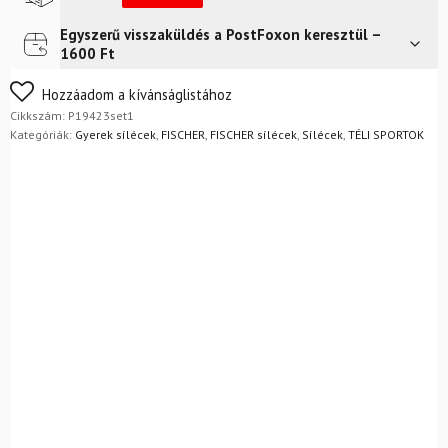
kötéssel
FS
Egyszerű visszaküldés a PostFoxon keresztül –
Futár a címre
Ingyenes
4
1600 Ft
GW
CA
Nem biztos a választásában? Semmi gond – a terméket
Hozzáadom a kívánságlistához
JRS
egyszerűen visszaküldheti 14 napon belül, indoklás nélkül.
Cikkszám:
P19423set1
+
Mik a visszaküldés feltételei?
Kategóriák:
Gyerek sílécek
,
FISCHER
,
FISCHER sílécek
,
Sílécek
,
TÉLI SPORTOK
sícipő
+
botok
mennyiség