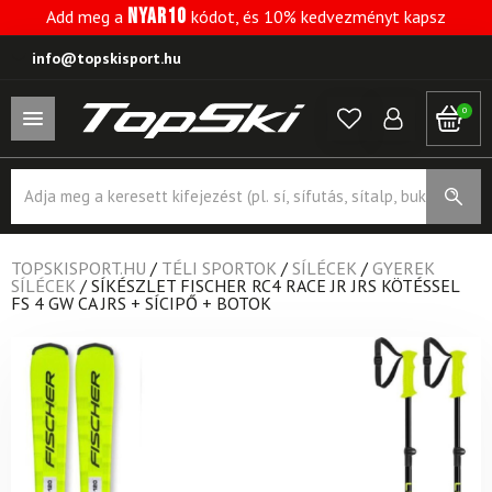
NYAR10
Add meg a
kódot, és 10% kedvezményt kapsz
info@topskisport.hu
0
Products
search
TOPSKISPORT.HU
/
TÉLI SPORTOK
/
SÍLÉCEK
/
GYEREK
SÍLÉCEK
/
SÍKÉSZLET FISCHER RC4 RACE JR JRS KÖTÉSSEL
FS 4 GW CA JRS + SÍCIPŐ + BOTOK