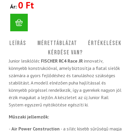
0 Ft
Ár:
Leírás
Mérettáblázat
Értékelések
Kérdése van?
Junior lesiklóléc
FISCHER RC4 Race JR
innovatív,
könnyebb konstrukcióval, amely biztosítja a fiatal síelők
számára a gyors fejlődéshez és tanuláshoz szükséges
stabilitást. A modell elnézően puha hajlítással és
könnyebb pörgéssel rendelkezik, így a gyerekek nagyon jól
érzik magukat a lejtőn. A készletet az új Junior Rail
System egyszerű nyitókötése egészíti ki.
Műszaki jellemzők:
-
Air Power Construction
- a síléc kisebb sűrűségű magja