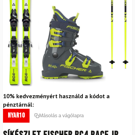
10% kedvezményért használd a kódot a
pénztárnál:
nyar10
Másolás a vágólapra