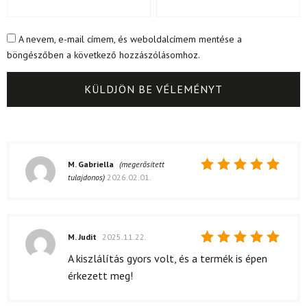
A nevem, e-mail címem, és weboldalcímem mentése a
böngészőben a következő hozzászólásomhoz.
M. Gabriella
(megerősített
tulajdonos)
2026.02.01.
Értékelés:
5
/ 5
M. Judit
2025.11.22.
Értékelés:
A kiszlálítás gyors volt, és a termék is épen
5
/ 5
érkezett meg!