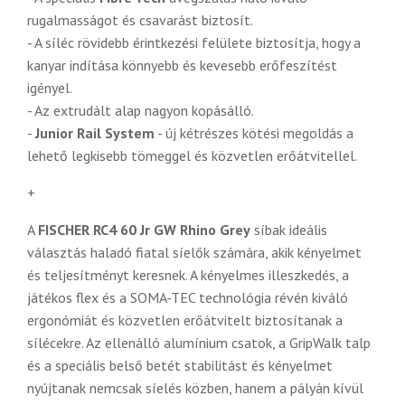
rugalmasságot és csavarást biztosít.
- A síléc rövidebb érintkezési felülete biztosítja, hogy a
kanyar indítása könnyebb és kevesebb erőfeszítést
igényel.
- Az extrudált alap nagyon kopásálló.
-
Junior Rail System
- új kétrészes kötési megoldás a
lehető legkisebb tömeggel és közvetlen erőátvitellel.
+
A
FISCHER RC4 60 Jr GW Rhino Grey
síbak ideális
választás haladó fiatal síelők számára, akik kényelmet
és teljesítményt keresnek. A kényelmes illeszkedés, a
játékos flex és a SOMA-TEC technológia révén kiváló
ergonómiát és közvetlen erőátvitelt biztosítanak a
sílécekre. Az ellenálló alumínium csatok, a GripWalk talp
és a speciális belső betét stabilitást és kényelmet
nyújtanak nemcsak síelés közben, hanem a pályán kívül