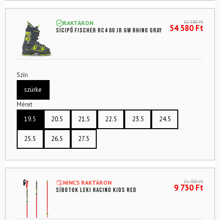
62 380
Ft
RAKTÁRON
54 580
Ft
Sícipő FISCHER RC4 60 Jr GW Rhino Gray
Szín
szürke
Méret
19.5
20.5
21.5
22.5
23.5
24.5
25.5
26.5
27.5
11 700
Ft
NINCS RAKTÁRON
9 730
Ft
Síbotok LEKI Racing Kids Red