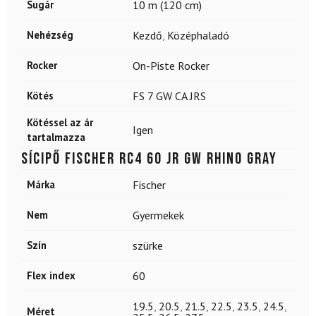
Sugár
10 m (120 cm)
Nehézség
Kezdő
,
Középhaladó
Rocker
On-Piste Rocker
Kötés
FS 7 GW CA JRS
Kötéssel az ár
Igen
tartalmazza
Sícipő FISCHER RC4 60 Jr GW Rhino Gray
Márka
Fischer
Nem
Gyermekek
Szín
szürke
Flex index
60
19.5
,
20.5
,
21.5
,
22.5
,
23.5
,
24.5
,
Méret