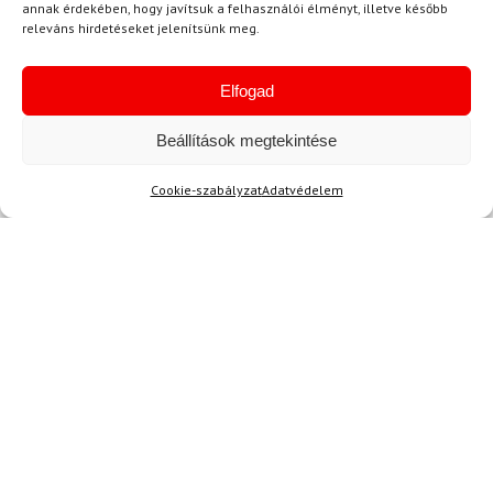
annak érdekében, hogy javítsuk a felhasználói élményt, illetve később
releváns hirdetéseket jelenítsünk meg.
Egyetértek a
felhasználási feltételekkel és a személyes
adatok védelmével.
Elfogad
Beállítások megtekintése
Cookie-szabályzat
Adatvédelem
Ajánlott
NEMRÉG MEGTEKINTETT
Lehet, hog
-10%