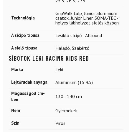
25.5
,
26.5
,
27.5
GripWalk talp
,
Junior alumínium
Technológia
csatok
,
Junior Liner
,
SOMA-TEC -
helyes lábhelyzet síelés közben
A sícipő típusa
Lesikló sícipő - Allround
A síelő típusa
Haladó
,
Szakértő
Síbotok LEKI Racing Kids Red
Márka
Leki
Lejtőrudak anyaga
Alumínium (TS 4.5)
Magasságod cm-
130 - 140 cm
ben
Nem
Gyermekek
Szín
Piros