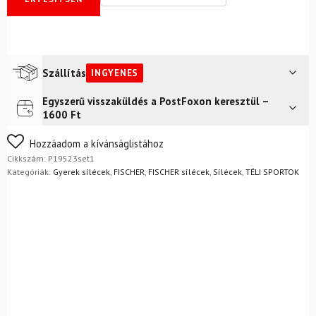
Szállítás
INGYENES
Egyszerű visszaküldés a PostFoxon keresztül –
Futár a címre
Ingyenes
1600 Ft
Nem biztos a választásában? Semmi gond – a terméket
Hozzáadom a kívánságlistához
egyszerűen visszaküldheti 14 napon belül, indoklás nélkül.
Cikkszám:
P19523set1
Mik a visszaküldés feltételei?
Kategóriák:
Gyerek sílécek
,
FISCHER
,
FISCHER sílécek
,
Sílécek
,
TÉLI SPORTOK