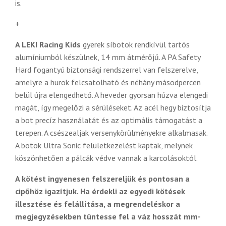
is.
+
A LEKI Racing Kids
gyerek síbotok rendkívül tartós
alumíniumból készülnek, 14 mm átmérőjű. A PA Safety
Hard fogantyú biztonsági rendszerrel van felszerelve,
amelyre a hurok felcsatolható és néhány másodpercen
belül újra elengedhető. A heveder gyorsan húzva elengedi
magát, így megelőzi a sérüléseket. Az acél hegy biztosítja
a bot precíz használatát és az optimális támogatást a
terepen. A csészealjak versenykörülményekre alkalmasak.
A botok Ultra Sonic felületkezelést kaptak, melynek
köszönhetően a pálcák védve vannak a karcolásoktól.
A kötést ingyenesen felszereljük és pontosan a
cipőhöz igazítjuk. Ha érdekli az egyedi kötések
illesztése és felállítása, a megrendeléskor a
megjegyzésekben tüntesse fel a váz hosszát mm-