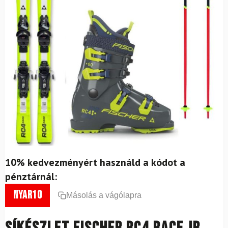
10% kedvezményért használd a kódot a
pénztárnál:
nyar10
Másolás a vágólapra