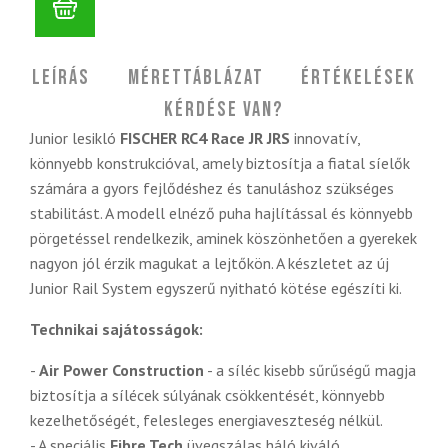
Leírás
Mérettáblázat
Értékelések
Kérdése van?
Junior lesikló
FISCHER RC4 Race JR JRS
innovatív,
könnyebb konstrukcióval, amely biztosítja a fiatal síelők
számára a gyors fejlődéshez és tanuláshoz szükséges
stabilitást. A modell elnéző puha hajlítással és könnyebb
pörgetéssel rendelkezik, aminek köszönhetően a gyerekek
nagyon jól érzik magukat a lejtőkön. A készletet az új
Junior Rail System egyszerű nyitható kötése egészíti ki.
Technikai sajátosságok:
-
Air Power Construction
- a síléc kisebb sűrűségű magja
biztosítja a sílécek súlyának csökkentését, könnyebb
kezelhetőségét, felesleges energiaveszteség nélkül.
- A speciális
Fibre Tech
üvegszálas háló kiváló