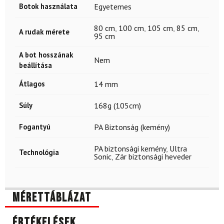
Botok használata
Egyetemes
80 cm
,
100 cm
,
105 cm
,
85 cm
,
A rudak mérete
95 cm
A bot hosszának
Nem
beállítása
Átlagos
14 mm
Súly
168g (105cm)
Fogantyú
PA Biztonság (kemény)
PA biztonsági kemény
,
Ultra
Technológia
Sonic
,
Zár biztonsági heveder
Mérettáblázat
Értékelések