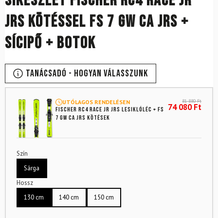
Síkészlet FISCHER RC4 Race JR
JRS kötéssel FS 7 GW CA JRS +
sícipő + botok
Tanácsadó - Hogyan válasszunk
81 880
Ft
UTÓLAGOS RENDELÉSEN
74 080
Ft
FISCHER RC4 RACE JR JRS lesiklóléc + FS
7 GW CA JRS kötések
Szín
Sárga
Hossz
130 cm
140 cm
150 cm