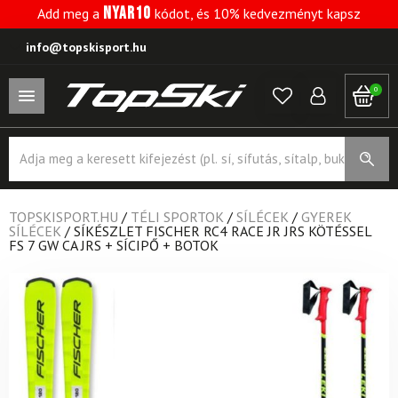
NYAR10
Add meg a
kódot, és 10% kedvezményt kapsz
info@topskisport.hu
0
Products
search
TOPSKISPORT.HU
/
TÉLI SPORTOK
/
SÍLÉCEK
/
GYEREK
SÍLÉCEK
/
SÍKÉSZLET FISCHER RC4 RACE JR JRS KÖTÉSSEL
FS 7 GW CA JRS + SÍCIPŐ + BOTOK