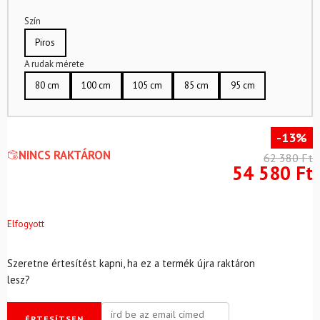
Szín
Piros
A rudak mérete
80 cm
100 cm
105 cm
85 cm
95 cm
-13%
NINCS RAKTÁRON
62 380
Ft
54 580
Ft
Elfogyott
Szeretne értesítést kapni, ha ez a termék újra raktáron
lesz?
ÉRTESÍTSEN