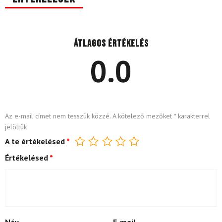
Átlagos értékelés
0.0
Az e-mail címet nem tesszük közzé.
A kötelező mezőket
*
karakterrel
jelöltük
A te értékelésed
*
Értékelésed
*
Név
E-mail