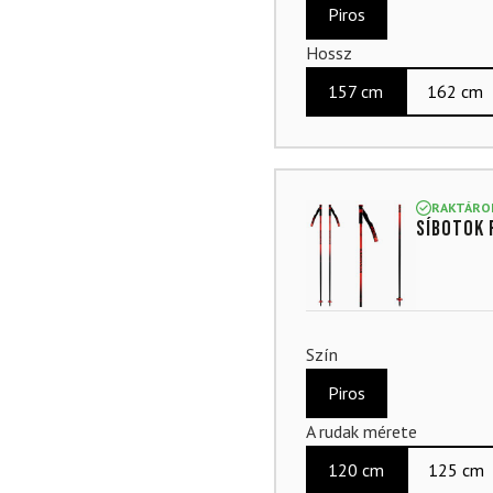
Piros
Hossz
157 cm
162 cm
RAKTÁRO
Síbotok 
Szín
Piros
A rudak mérete
120 cm
125 cm