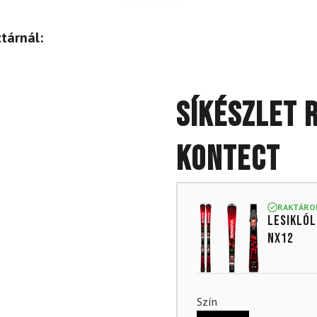
tárnál:
Síkészlet 
Kontect
RAKTÁRO
Lesiklól
NX12
Szín