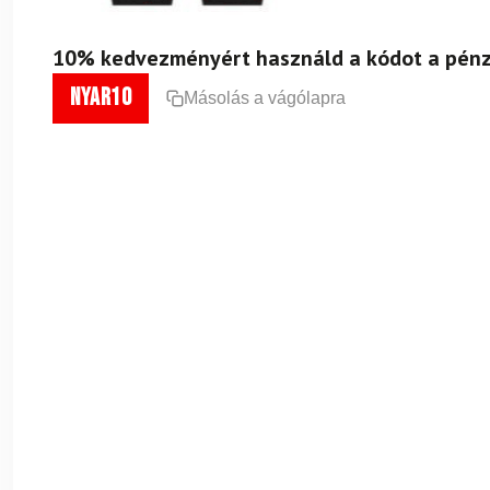
10% kedvezményért használd a kódot a pénz
nyar10
Másolás a vágólapra