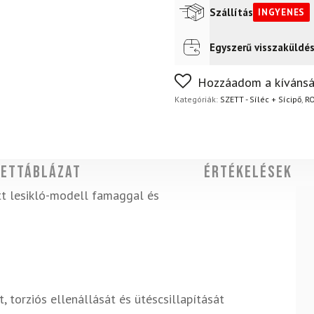
Szállítás
INGYENES
Egyszerű visszaküldé
Futár a címre
Ingyenes
Nem biztos a választásában
Hozzáadom a kívánsá
napon belül, indoklás nélkül
Kategóriák:
SZETT - Síléc + Sícipő
,
RO
ettáblázat
Értékelések
tt lesikló-modell famaggal és
, torziós ellenállását és ütéscsillapítását