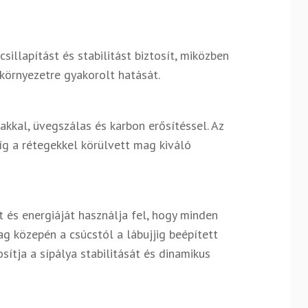
illapítást és stabilitást biztosít, miközben
környezetre gyakorolt hatását.
kkal, üvegszálas és karbon erősítéssel. Az
íg a rétegekkel körülvett mag kiváló
t és energiáját használja fel, hogy minden
ag közepén a csúcstól a lábujjig beépített
sítja a sípálya stabilitását és dinamikus