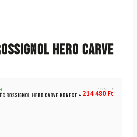
ROSSIGNOL Hero Carve
331 500
Ft
N
214 480
Ft
éc ROSSIGNOL Hero Carve Konect +