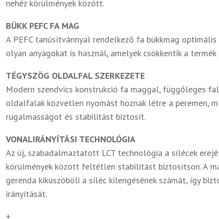
nehéz körülmények között.
BÜKK PEFC FA MAG
A PEFC tanúsítvánnyal rendelkező fa bükkmag optimális cs
olyan anyagokat is használ, amelyek csökkentik a termék 
TÉGYSZÖG OLDALFAL SZERKEZETE
Modern szendvics konstrukció fa maggal, függőleges fala
oldalfalak közvetlen nyomást hoznak létre a peremen, m
rugalmasságot és stabilitást biztosít.
VONALIRÁNYÍTÁSI TECHNOLÓGIA
Az új, szabadalmaztatott LCT technológia a sílécek erejé
körülmények között feltétlen stabilitást biztosítson. A m
gerenda kiküszöböli a síléc kilengésének számát, így bizto
irányítását.
+