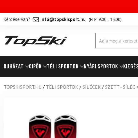
Kérdése van?
info@topskisport.hu
(
H-P: 9:00 - 15:00
)
Products
search
RUHÁZAT
Cipők
TÉLI SPORTOK
NYÁRI SPORTOK
KIEGÉ
TOPSKISPORT.HU
/
TÉLI SPORTOK
/
SÍLÉCEK
/
SZETT - SÍLÉC 