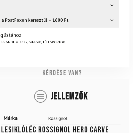
s a PostFoxon keresztül – 1600 Ft
? Semmi gond – a terméket egyszerűen visszaküldheti 14
glistához
.
Mik a visszaküldés feltételei?
SSIGNOL sílécek
,
Sílécek
,
TÉLI SPORTOK
Kérdése van?
JELLEMZŐK
Márka
Rossignol
Lesiklóléc ROSSIGNOL Hero Carve