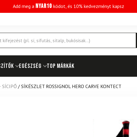
NYAR10
Add meg a
kódot, és 10% kedvezményt kapsz
SZÍTŐK
EGÉSZSÉG
Top márkák
+ SÍCIPŐ
/
SÍKÉSZLET ROSSIGNOL HERO CARVE KONTECT