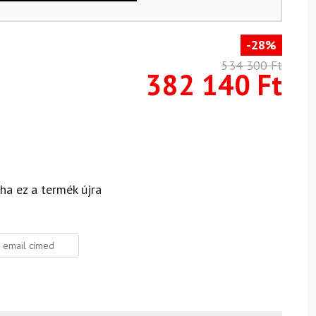
-28%
534 300
Ft
382 140
Ft
 ha ez a termék újra