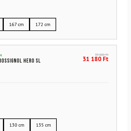
167 cm
172 cm
39 000
Ft
N
31 180
Ft
ROSSIGNOL Hero SL
130 cm
135 cm