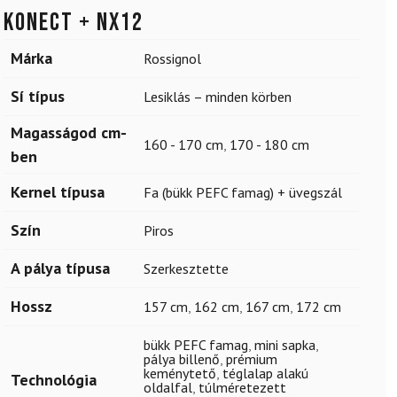
Konect + NX12
Márka
Rossignol
Sí típus
Lesiklás – minden körben
Magasságod cm-
160 - 170 cm
,
170 - 180 cm
ben
Kernel típusa
Fa (bükk PEFC famag) + üvegszál
Szín
Piros
A pálya típusa
Szerkesztette
Hossz
157 cm
,
162 cm
,
167 cm
,
172 cm
bükk PEFC famag
,
mini sapka
,
pálya billenő
,
prémium
keménytető
,
téglalap alakú
Technológia
oldalfal
,
túlméretezett