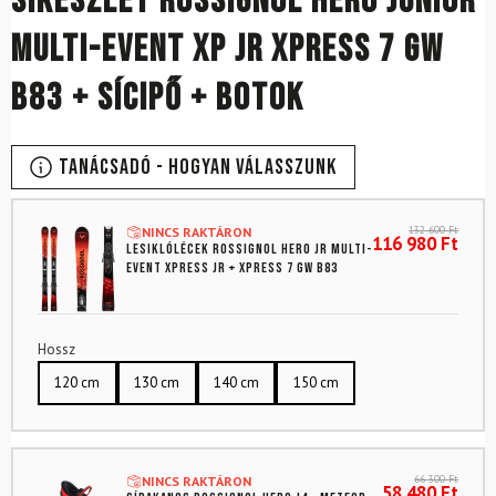
Síkészlet ROSSIGNOL Hero Junior
Multi-Event Xp Jr Xpress 7 GW
B83 + sícipő + botok
Tanácsadó - Hogyan válasszunk
132 600
Ft
NINCS RAKTÁRON
116 980
Ft
Lesiklólécek ROSSIGNOL Hero Jr Multi-
Event Xpress Jr + Xpress 7 GW B83
Hossz
120 cm
130 cm
140 cm
150 cm
66 300
Ft
NINCS RAKTÁRON
58 480
Ft