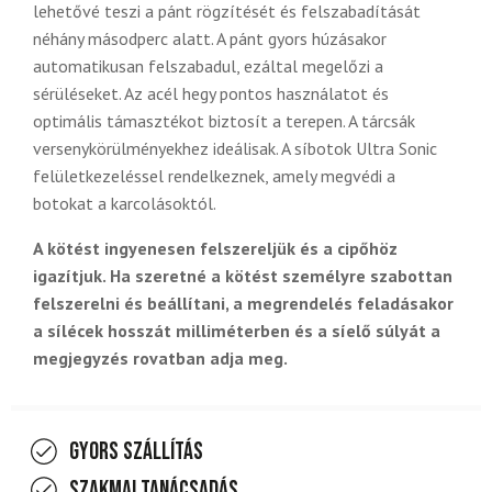
lehetővé teszi a pánt rögzítését és felszabadítását
néhány másodperc alatt. A pánt gyors húzásakor
automatikusan felszabadul, ezáltal megelőzi a
sérüléseket. Az acél hegy pontos használatot és
optimális támasztékot biztosít a terepen. A tárcsák
versenykörülményekhez ideálisak. A síbotok Ultra Sonic
felületkezeléssel rendelkeznek, amely megvédi a
botokat a karcolásoktól.
A kötést ingyenesen felszereljük és a cipőhöz
igazítjuk. Ha szeretné a kötést személyre szabottan
felszerelni és beállítani, a megrendelés feladásakor
a sílécek hosszát milliméterben és a síelő súlyát a
megjegyzés rovatban adja meg.
Gyors szállítás
Szakmai tanácsadás