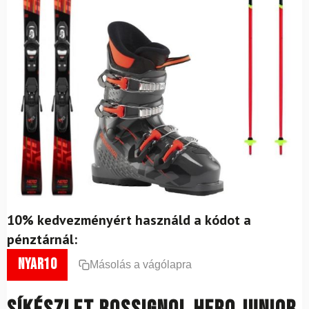
10% kedvezményért használd a kódot a
pénztárnál:
nyar10
Másolás a vágólapra