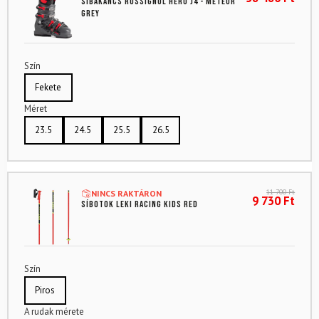
Síbakancs ROSSIGNOL Hero J4 - Meteor
Grey
Szín
Fekete
Méret
23.5
24.5
25.5
26.5
11 700
Ft
NINCS RAKTÁRON
9 730
Ft
Síbotok LEKI Racing Kids Red
Szín
Piros
A rudak mérete