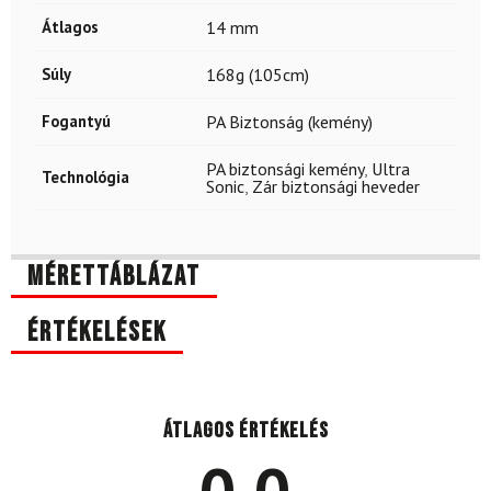
Átlagos
14 mm
Súly
168g (105cm)
Fogantyú
PA Biztonság (kemény)
PA biztonsági kemény
,
Ultra
Technológia
Sonic
,
Zár biztonsági heveder
Mérettáblázat
Értékelések
Átlagos értékelés