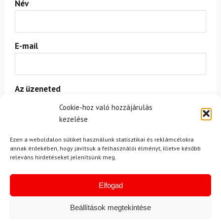
Név
E-mail
Az üzeneted
Cookie-hoz való hozzájárulás
kezelése
Ezen a weboldalon sütiket használunk statisztikai és reklámcélokra
annak érdekében, hogy javítsuk a felhasználói élményt, illetve később
releváns hirdetéseket jelenítsünk meg.
Egyetértek a
felhasználási feltételekkel és a személyes
Elfogad
adatok védelmével.
Beállítások megtekintése