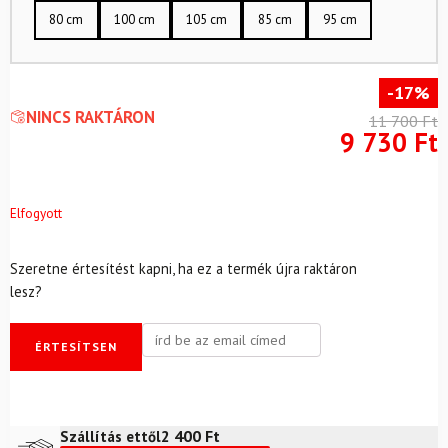
80 cm
100 cm
105 cm
85 cm
95 cm
-17%
NINCS RAKTÁRON
11 700
Ft
9 730
Ft
Elfogyott
Szeretne értesítést kapni, ha ez a termék újra raktáron
lesz?
ÉRTESÍTSEN
2 400
Ft
Szállítás ettől