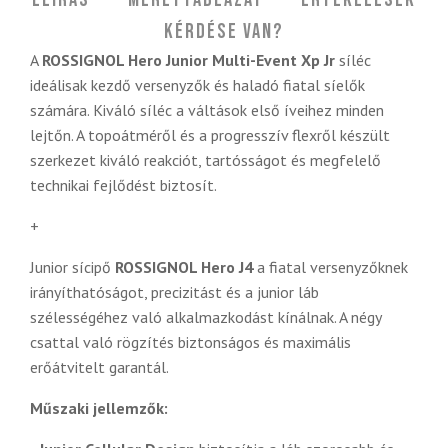
Leírás
Mérettáblázat
Értékelések
Kérdése van?
A
ROSSIGNOL Hero Junior Multi-Event Xp Jr
síléc
ideálisak kezdő versenyzők és haladó fiatal síelők
számára. Kiváló síléc a váltások első íveihez minden
lejtőn. A topoátméről és a progresszív flexről készült
szerkezet kiváló reakciót, tartósságot és megfelelő
technikai fejlődést biztosít.
+
Junior sícipő
ROSSIGNOL Hero J4
a fiatal versenyzőknek
irányíthatóságot, precizitást és a junior láb
szélességéhez való alkalmazkodást kínálnak. A négy
csattal való rögzítés biztonságos és maximális
erőátvitelt garantál.
Műszaki jellemzők: