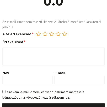
0.0
Az e-mail címet nem tesszük közzé.
A kötelező mezőket
*
karakterrel
jelöltük
A te értékelésed
*
Értékelésed
*
Név
E-mail
A nevem, e-mail címem, és weboldalcímem mentése a
böngészőben a következő hozzászólásomhoz.