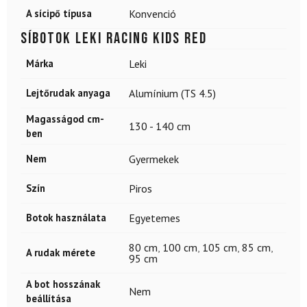
A sícipő típusa
Konvenció
Síbotok LEKI Racing Kids Red
Márka
Leki
Lejtőrudak anyaga
Alumínium (TS 4.5)
Magasságod cm-
130 - 140 cm
ben
Nem
Gyermekek
Szín
Piros
Botok használata
Egyetemes
80 cm
,
100 cm
,
105 cm
,
85 cm
,
A rudak mérete
95 cm
A bot hosszának
Nem
beállítása