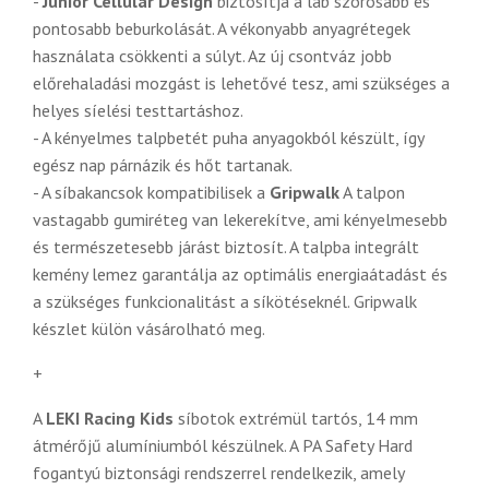
-
Junior Cellular Design
biztosítja a láb szorosabb és
pontosabb beburkolását. A vékonyabb anyagrétegek
használata csökkenti a súlyt. Az új csontváz jobb
előrehaladási mozgást is lehetővé tesz, ami szükséges a
helyes síelési testtartáshoz.
- A kényelmes talpbetét puha anyagokból készült, így
egész nap párnázik és hőt tartanak.
- A síbakancsok kompatibilisek a
Gripwalk
A talpon
vastagabb gumiréteg van lekerekítve, ami kényelmesebb
és természetesebb járást biztosít. A talpba integrált
kemény lemez garantálja az optimális energiaátadást és
a szükséges funkcionalitást a síkötéseknél. Gripwalk
készlet külön vásárolható meg.
+
A
LEKI Racing Kids
síbotok extrémül tartós, 14 mm
átmérőjű alumíniumból készülnek. A PA Safety Hard
fogantyú biztonsági rendszerrel rendelkezik, amely