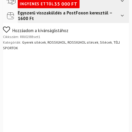
35 000
FT
INGYENES ETTŐL
Egyszerű visszaküldés a PostFoxon keresztül –
Futár a címre
2 400
Ft
1600 Ft
Nem biztos a választásában? Semmi gond – a terméket
Hozzáadom a kívánságlistához
egyszerűen visszaküldheti 14 napon belül, indoklás nélkül.
Cikkszám:
RRJ02BBset1
Mik a visszaküldés feltételei?
Kategóriák:
Gyerek sílécek
,
ROSSIGNOL
,
ROSSIGNOL sílécek
,
Sílécek
,
TÉLI
SPORTOK