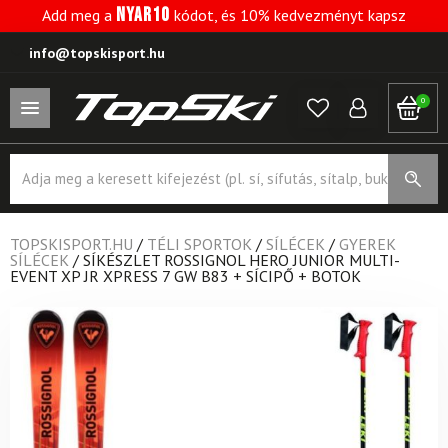
NYAR10
Add meg a
kódot, és 10% kedvezményt kapsz
info@topskisport.hu
0
Products
search
TOPSKISPORT.HU
/
TÉLI SPORTOK
/
SÍLÉCEK
/
GYEREK
SÍLÉCEK
/
SÍKÉSZLET ROSSIGNOL HERO JUNIOR MULTI-
EVENT XP JR XPRESS 7 GW B83 + SÍCIPŐ + BOTOK