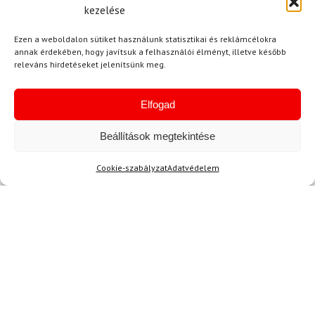
LEKI
LEKI
kezelése
Síbotok LEKI Carbon 12
Síbotok LEKI Bold Lite S
3D
Ezen a weboldalon sütiket használunk statisztikai és reklámcélokra
annak érdekében, hogy javítsuk a felhasználói élményt, illetve később
54 600 Ft
49 120 Ft
37 050 Ft
31 180 Ft
releváns hirdetéseket jelenítsünk meg.
Raktáron
Raktáron
Elfogad
-35%
Ingyenes szállítás
Beállítások megtekintése
Cookie-szabályzat
Adatvédelem
26.5
FISCHER
Síalpinista sícipő FISCHER