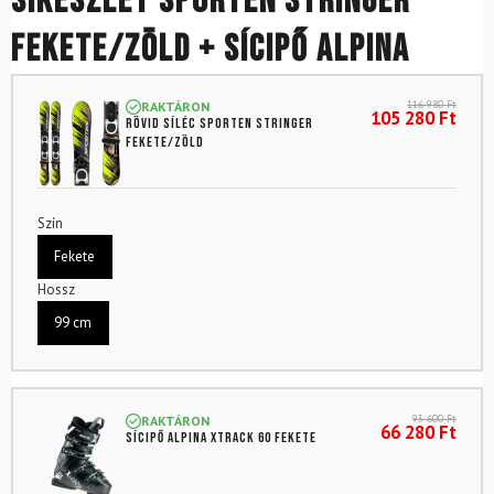
Síkészlet SPORTEN Stringer
fekete/zöld + sícipő Alpina
116 980
Ft
RAKTÁRON
105 280
Ft
Rövid síléc SPORTEN Stringer
Fekete/zöld
Szín
Fekete
Hossz
99 cm
93 600
Ft
RAKTÁRON
66 280
Ft
Sícipő ALPINA Xtrack 60 Fekete