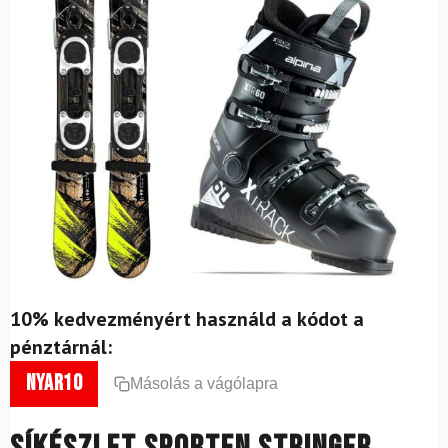
10% kedvezményért használd a kódot a
pénztárnál:
nyar10
Másolás a vágólapra