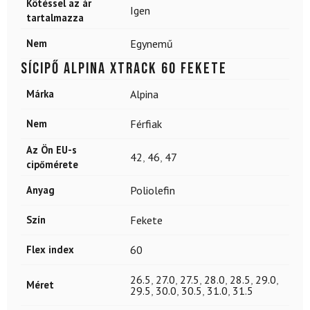
Kötéssel az ár
Igen
tartalmazza
Nem
Egynemű
Sícipő ALPINA Xtrack 60 Fekete
Márka
Alpina
Nem
Férfiak
Az Ön EU-s
42
,
46
,
47
cipőmérete
Anyag
Poliolefin
Szín
Fekete
Flex index
60
26.5
,
27.0
,
27.5
,
28.0
,
28.5
,
29.0
,
Méret
29.5
,
30.0
,
30.5
,
31.0
,
31.5