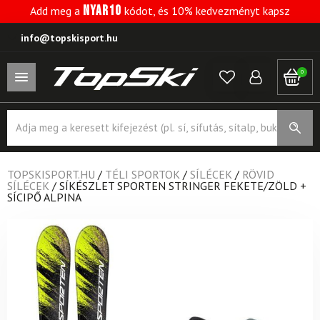
NYAR10
Add meg a
kódot, és 10% kedvezményt kapsz
info@topskisport.hu
0
Products
search
TOPSKISPORT.HU
/
TÉLI SPORTOK
/
SÍLÉCEK
/
RÖVID
SÍLÉCEK
/
SÍKÉSZLET SPORTEN STRINGER FEKETE/ZÖLD +
SÍCIPŐ ALPINA