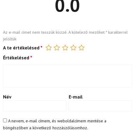
0.0
Az e-mail címet nem tesszük közzé.
A kötelező mezőket
*
karakterrel
jelöltük
A te értékelésed
*
Értékelésed
*
Név
E-mail
A nevem, e-mail címem, és weboldalcímem mentése a
böngészőben a következő hozzászólásomhoz.