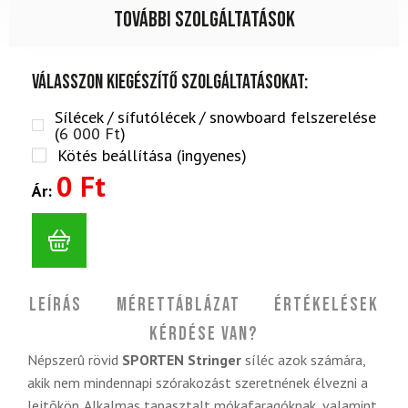
További szolgáltatások
Válasszon kiegészítő szolgáltatásokat:
Sílécek / sífutólécek / snowboard felszerelése
(
6 000
Ft
)
Kötés beállítása (ingyenes)
0 Ft
Ár:
Leírás
Mérettáblázat
Értékelések
Kérdése van?
Népszerû rövid
SPORTEN Stringer
síléc azok számára,
akik nem mindennapi szórakozást szeretnének élvezni a
lejtõkön. Alkalmas tapasztalt mókafaragóknak, valamint