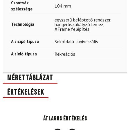
Csontváz
104 mm
szélessége
egyszerű beléptető rendszer
,
Technológia
hangerőszabályzó lemez
,
XFrame felépítés
A sícipő típusa
Sokoldalú - univerzális
A síelő típusa
Rekreációs
Mérettáblázat
Értékelések
Átlagos értékelés