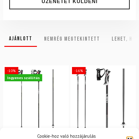
Ajánlott
NEMRÉG MEGTEKINTETT
Lehet, hog
-10%
-16%
Ingyenes szállítás
Cookie-hoz való hozzájárulás