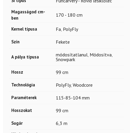
Sí típus
Funcarvery - Rövid lesiklóléc
Magasságod cm-
170 - 180 cm
ben
Kernel típusa
Fa
,
PolyFly
Szín
Fekete
módosítatlanul
,
Módosítva
,
A pálya típusa
Snowpark
Hossz
99 cm
Technológia
PolyFly
,
Woodcore
Paraméterek
115-85-104 mm
Hosszokat
99 cm
Sugár
6,3 m