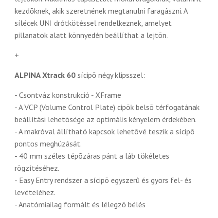
kezdõknek, akik szeretnének megtanulni faragászni. A
sílécek UNI drótkötéssel rendelkeznek, amelyet
pillanatok alatt könnyedén beállíthat a lejtõn.
+
ALPINA Xtrack 60
sícipõ négy klipsszel:
- Csontváz konstrukció - XFrame
- A VCP (Volume Control Plate) cipõk belsõ térfogatának
beállítási lehetõsége az optimális kényelem érdekében.
- A makróval állítható kapcsok lehetõvé teszik a sícipõ
pontos meghúzását.
- 40 mm széles tépõzáras pánt a láb tökéletes
rögzítéséhez.
- Easy Entry rendszer a sícipõ egyszerû és gyors fel- és
levételéhez.
- Anatómiailag formált és lélegzõ bélés