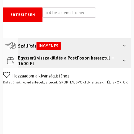
ÉRTESÍTSEN
Szállítás
INGYENES
Egyszerű visszaküldés a PostFoxon keresztül –
Futár a címre
Ingyenes
1600 Ft
Nem biztos a választásában? Semmi gond – a terméket
Hozzáadom a kívánságlistához
egyszerűen visszaküldheti 14 napon belül, indoklás nélkül.
Kategóriák:
Rövid sílécek
,
Sílécek
,
SPORTEN
,
SPORTEN sílécek
,
TÉLI SPORTOK
Mik a visszaküldés feltételei?