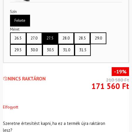
Szín
Fekete
Méret
26.5
27.0
27.5
28.0
28.5
29.0
29.5
30.0
30.5
31.0
31.5
-19%
NINCS RAKTÁRON
210 580
Ft
171 560
Ft
Elfogyott
Szeretne értesítést kapni, ha ez a termék újra raktáron
lesz?