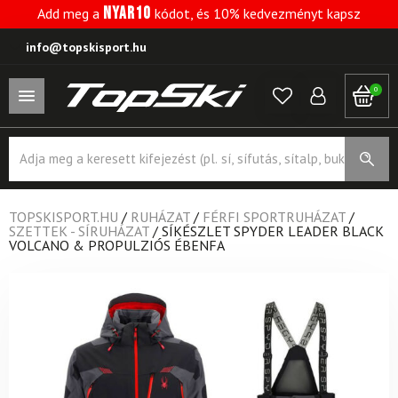
NYAR10
Add meg a
kódot, és 10% kedvezményt kapsz
info@topskisport.hu
0
Products
search
TOPSKISPORT.HU
/
RUHÁZAT
/
FÉRFI SPORTRUHÁZAT
/
SZETTEK - SÍRUHÁZAT
/
SÍKÉSZLET SPYDER LEADER BLACK
VOLCANO & PROPULZIÓS ÉBENFA