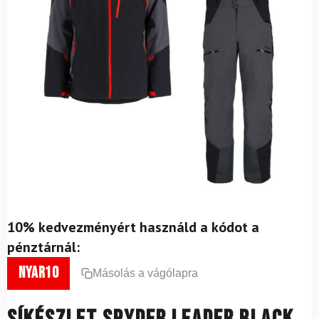
10% kedvezményért használd a kódot a
pénztárnál:
nyar10
Másolás a vágólapra