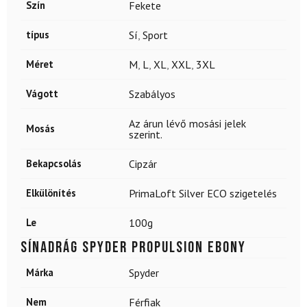
Szín
Fekete
típus
Sí
,
Sport
Méret
M
,
L
,
XL
,
XXL
,
3XL
Vágott
Szabályos
Az árun lévő mosási jelek
Mosás
szerint.
Bekapcsolás
Cipzár
Elkülönítés
PrimaLoft Silver ECO szigetelés
Le
100g
Sínadrág SPYDER Propulsion Ebony
Márka
Spyder
Nem
Férfiak