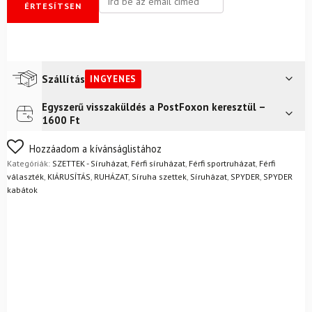
ÉRTESÍTSEN
Szállítás
INGYENES
Egyszerű visszaküldés a PostFoxon keresztül –
Futár a címre
Ingyenes
1600 Ft
FoxPost
Ingyenes
Nem biztos a választásában? Semmi gond – a terméket
Hozzáadom a kívánságlistához
egyszerűen visszaküldheti 14 napon belül, indoklás nélkül.
Kategóriák:
SZETTEK - Síruházat
,
Férfi síruházat
,
Férfi sportruházat
,
Férfi
Mik a visszaküldés feltételei?
választék
,
KIÁRUSÍTÁS
,
RUHÁZAT
,
Síruha szettek
,
Síruházat
,
SPYDER
,
SPYDER
kabátok