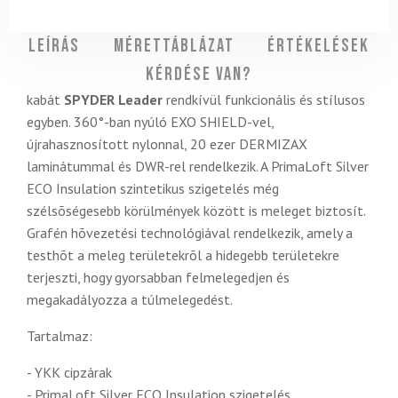
Leírás
Mérettáblázat
Értékelések
Kérdése van?
kabát
SPYDER Leader
rendkívül funkcionális és stílusos
egyben. 360°-ban nyúló EXO SHIELD-vel,
újrahasznosított nylonnal, 20 ezer DERMIZAX
laminátummal és DWR-rel rendelkezik. A PrimaLoft Silver
ECO Insulation szintetikus szigetelés még
szélsõségesebb körülmények között is meleget biztosít.
Grafén hõvezetési technológiával rendelkezik, amely a
testhõt a meleg területekrõl a hidegebb területekre
terjeszti, hogy gyorsabban felmelegedjen és
megakadályozza a túlmelegedést.
Tartalmaz:
- YKK cipzárak
- PrimaLoft Silver ECO Insulation szigetelés