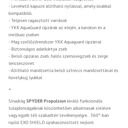
- Levehetõ kapucni állítható nyílással, amely sisakkal
kompatibilis.
- Teljesen ragasztott varrások
- YKK AquaGuard cipzárak az elején, a karokon és a
mellkasi zseben
- Mag szellõzõrendszer YKK Aquaguard cipzárral
- Biztonságos adatkártya zseb
- Belsõ cipzáras zseb, hálós szemüvegzseb és zerge
lencseszövet
- Állítható mandzsetta belsõ sztreccs mandzsettával és
hüvelykujj lyukkal
+
Sínadrág
SPYDER Propulsion
kiváló funkcionális
tulajdonságaiknak köszönhetõen alkalmasak síelésre
vagy egyéb téli szabadtéri tevékenységre. . 360°-ban
nyúló EXO SHIELD újrahasznosított nejlont