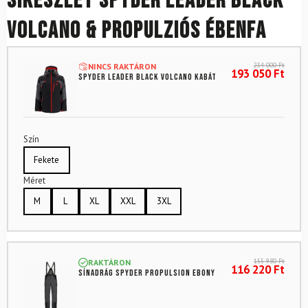
Síkészlet SPYDER Leader Black
Volcano & Propulziós ébenfa
234 000
Ft
NINCS RAKTÁRON
193 050
Ft
SPYDER Leader Black Volcano kabát
Szín
Fekete
Méret
M
L
XL
XXL
3XL
155 980
Ft
RAKTÁRON
116 220
Ft
Sínadrág SPYDER Propulsion Ebony