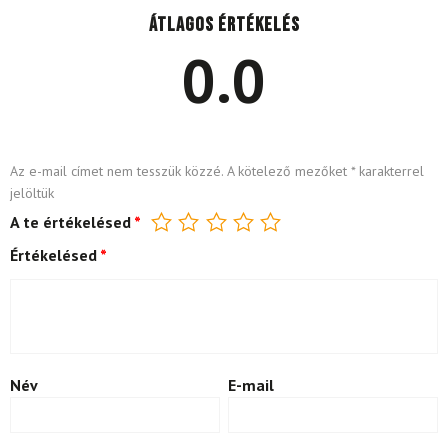
Átlagos értékelés
0.0
Az e-mail címet nem tesszük közzé.
A kötelező mezőket
*
karakterrel
jelöltük
A te értékelésed
*
Értékelésed
*
Név
E-mail