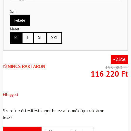
Szín
Fekete
Méret
M
L
XL
XXL
-25%
NINCS RAKTÁRON
155 980
Ft
116 220
Ft
Elfogyott
Szeretne értesítést kapni, ha ez a termék újra raktáron
lesz?