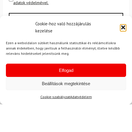
adatok védelmével.
Cookie-hoz való hozzájárulás
kezelése
Ezen a weboldalon sütiket használunk statisztikai és reklámcélokra
annak érdekében, hogy javítsuk a felhasználói élményt, illetve később
releváns hirdetéseket jelenítsünk meg.
Ajánlott
NEMRÉG MEGTEKINTETT
Lehet, hog
Elfogad
Beállítások megtekintése
-9%
Ingyenes szállítás
Cookie-szabályzat
Adatvédelem