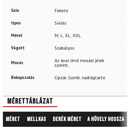
Szín
Fekete
típus
Síelés
Méret
M
,
L
,
XL
,
XXL
Vágott
Szabályos
Az árun lévő mosási jelek
Mosás
szerint.
Bekapcsolás
Cipzár
,
Gomb
,
nadrágtartó
Mérettáblázat
Méret
Mellkas
Derék méret
A hüvely hossza