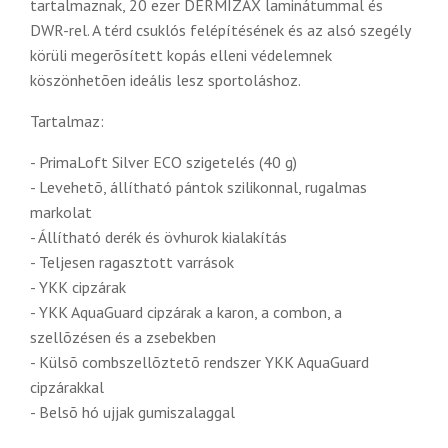
tartalmaznak, 20 ezer DERMIZAX laminátummal és
DWR-rel. A térd csuklós felépítésének és az alsó szegély
körüli megerõsített kopás elleni védelemnek
köszönhetõen ideális lesz sportoláshoz.
Tartalmaz:
- PrimaLoft Silver ECO szigetelés (40 g)
- Levehetõ, állítható pántok szilikonnal, rugalmas
markolat
- Állítható derék és övhurok kialakítás
- Teljesen ragasztott varrások
- YKK cipzárak
- YKK AquaGuard cipzárak a karon, a combon, a
szellõzésen és a zsebekben
- Külsõ combszellõztetõ rendszer YKK AquaGuard
cipzárakkal
- Belsõ hó ujjak gumiszalaggal